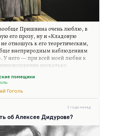
 вообще Пришвина очень люблю, в
ую его прозу, ну и «Кладовую
 не отношусь к его теоретическим,
ообще внеприродным наблюдениям
. У него — при всей моей любви к
 мировоззрение несколько
ёвское; он писатель скорее,
ские помещики
 категории. Не вполне, мне
голь
мает мятущуюся, неспокойную и
ай Гоголь
утанную душу Гоголя. Он человек
йствительно, ему и природа — дом
а такая несколько
2 года назад
ыческая, довольно уютная. В…
ть об Алексее Дидурове?