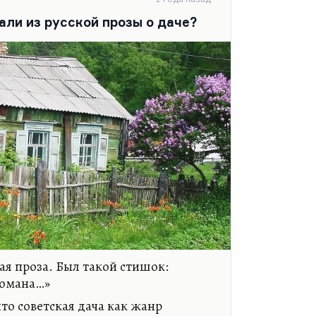
отовит нас к нему, старость —
ития, так, во, всяком случае,
али из русской прозы о даче?
дация. Не…
я проза. Был такой стишок:
романа…»
что советская дача как жанр