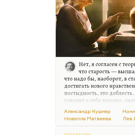
Нет, я согласен с тео
что старость — высша
что надо бы, наоборот, в с
достигать нового нравствен
постыдность, это доблесть
говорит о тебе хорошо, зна
дожил — героично, дожил —
Александр Кушнер
Нонн
что здесь есть определенны
Новелла Матвеева
Лев 
сказал, что надо готовить
— к смерти. Старость в не
ЛИТЕРАТУРА