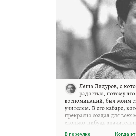
Лёша Дидуров, о кото
радостью, потому что
воспоминаний, был моим с
учителем. В его кабаре, кот
прекрасно создал для всех 
сколько-нибудь значительн
побывать и почитать. Я по
В переулке
Когда э