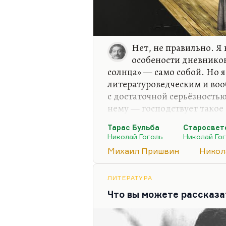
Нет, не правильно. Я
особености дневников
солнца» — само собой. Но я
литературоведческим и в
с достаточной серьёзностью
нему — господствует такое
зайцевское, несколько шмел
Тарас Бульба
Старосвет
конечно, этого ряда и этой
Николай Гоголь
Николай Го
кажется, он всё-таки пони
Михаил Пришвин
Никол
крайне тёмную, крайне зап
уюта, человек обихода. Де
родной. И религия его — он
ЛИТЕРАТУРА
пантеистическая, скорее яз
Что вы можете рассказа