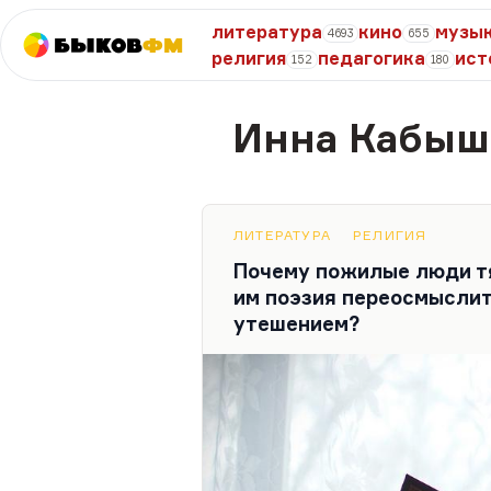
литература
кино
музы
4693
655
Быков
ФМ
религия
педагогика
ист
152
180
Инна Кабыш
ЛИТЕРАТУРА
РЕЛИГИЯ
Почему пожилые люди тя
им поэзия переосмыслит
утешением?