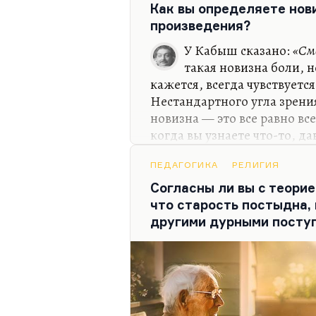
Как вы определяете нов
интересовать главное. Это 
произведения?
«Руанский собор». Там же 
У Кабыш сказано:
«Сме
такая новизна боли, 
кажется, всегда чувствуется
Нестандартного угла зрения
новизна — это все равно вс
когда вы узнаете что-то, да
никогда себе не признавал
то, что он уже знает, что о
ПЕДАГОГИКА
РЕЛИГИЯ
религиозные откровения, к
Согласны ли вы с теорие
были отзвуком изначально 
что старость постыдна,
всегда знали, что бог есть,
другими дурными поступ
что он на лицо. Это как Рус
известие о том, что…