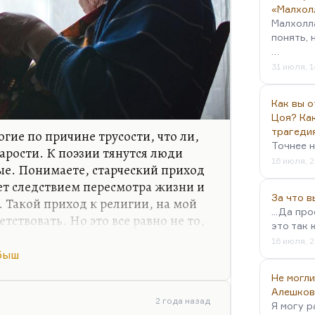
«Малхол
Малхолл
понять, 
…
31 июля, 1
Как вы о
Цоя? Как
трагеди
огие по причине трусости, что ли,
Точнее н
тарости. К поэзии тянутся люди
16 июля, 2
е. Понимаете, старческий приход
ает следствием пересмотра жизни и
За что 
 Такой приход к религии, на мой
...Да пр
етствовать. Но это все равно не то,
это так 
 веры, это какой-то
16 июля, 2
быш
ти потянулся к поэзии — это, мне
Не могли
души. Потому что в старости — я
Алешков
2 года назад
Я могу р
ется второстепенное и начинает