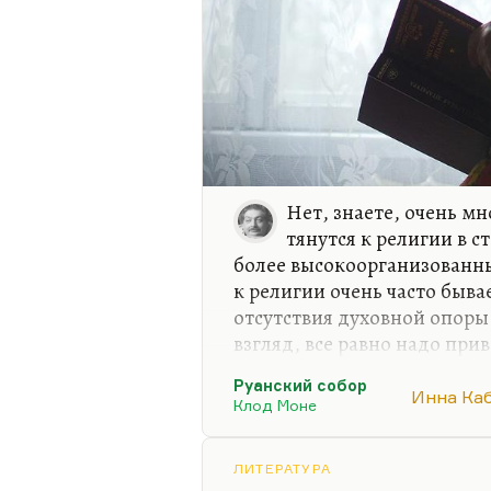
Нет, знаете, очень мн
тянутся к религии в с
более высокоорганизованны
к религии очень часто быв
отсутствия духовной опоры.
взгляд, все равно надо прив
что труд души по обретению
Руанский собор
механистический процесс.
Инна Ка
Клод Моне
А вот если человек в старос
кажется, признак высокой 
ЛИТЕРАТУРА
это сужу по себе — отсеива