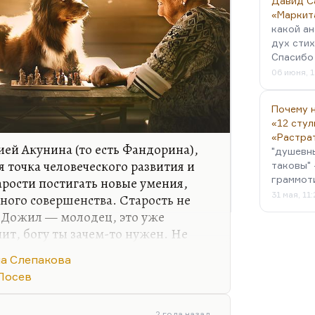
Давид С
«Маркит
какой ан
дух стих
Спасибо 
06 июня, 1
Почему н
«12 стул
«Растра
рией Акунина (то есть Фандорина),
"душевн
я точка человеческого развития и
таковы" 
граммот
тарости постигать новые умения,
31 мая, 11
ного совершенства. Старость не
. Дожил — молодец, это уже
чит, богу ты зачем-то нужен. Не
 значит, достоин. Мне кажется,
а Слепакова
й как раз смысл. Как Синявский
Лосев
ся к главному событию нашей жизни
котором смысле предшествует к
2 года назад