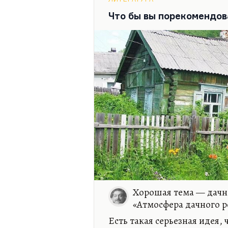
главному событию жизни, г
высший итог духовного разв
Что бы вы порекомендов
должно быть. Это не дегра
Хорошая тема — дачна
«Атмосфера дачного 
Есть такая серьезная идея, 