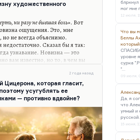
блркнул 
изну художественного
как на известной картине Моне
мог мне 
разные стадии абстракции,…
12 июля, 1
рть, ни разу не бывшая боль»
. Вот
новизна ощущения. Это, мне
Что вы 
, но не всегда объяснимо.
Беллы А
 недостаточно. Сказал бы я так:
который
СПАСИБО!
егда узнавание. Новизна — это
уровне я
вно вам известно, но то, в чем вы
сурка ".
ись. Человек может оценить только
"…
н чувствует интуитивно. И все
2 года назад
09 июля, 
оторые люди переживали, всегда
й Цицерона, которая гласит,
присущего нам чувства бога. Мы
 поэтому усугублять ее
Алексан
 но тут он как-то вдруг убеждались,
ками — противно вдвойне?
Да, я со
со в «Исповеди», идет и получает
что Алек
умный и 
русской
15 июня, 1