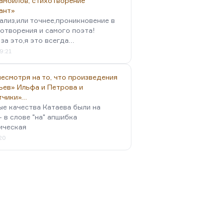
амойлов, стихотворение
ант»
ализ,или точнее,проникновение в
отворения и самого поэта!
за это,я это всегда…
9:21
есмотря на то, что произведения
ьев» Ильфа и Петрова и
тчики»…
ые качества Катаева были на
- в слове "на" апшибка
ическая
:20