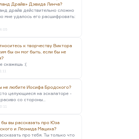
ланд Драйв» Дэвида Линча?
анд драйв действительно сложно
но мне удалось его расшифровать:
4:05
тноситесь к творчеству Виктора
им бы он мог быть, если бы не
я?
е скажешь :(
1:11
вы не любите Иосифа Бродского?
осто целующиеся на эскалаторе -
красиво со стороны...
0:11
 бы вы рассказать про Юза
ского и Леонида Мациха?
ассказать про тебя. Ты только что