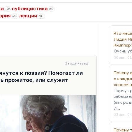
ка
публицистика
103
50
ория
лекции
370
349
Кто меш
Лидия М
Книппер
Очень у
06 авг., 01
2 года назад
нутся к поэзии? Помогает ли
Почему в
с кажды
ь прожитое, или служит
совсем 
Порчу тр
забываеш
(как род
И…
03 авг., 0
Почему 