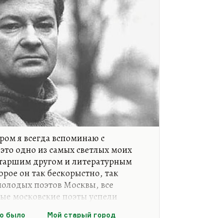
ром я всегда вспоминаю с
 это одно из самых светлых моих
таршим другом и литературным
орое он так бескорыстно, так
молодых поэтов Москвы, все
ые московские поэты успели
мню там и Степанцова, и
то было
Мой старый город