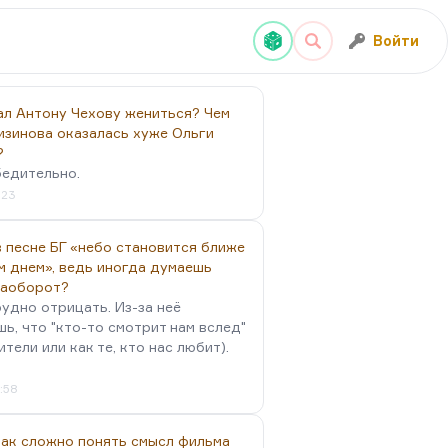
Войти
ал Антону Чехову жениться? Чем
изинова оказалась хуже Ольги
?
бедительно.
:23
 песне БГ «небо становится ближе
м днем», ведь иногда думаешь
наоборот?
удно отрицать. Из-за неё
ь, что "кто-то смотрит нам вслед"
ители или как те, кто нас любит).
4:58
так сложно понять смысл фильма