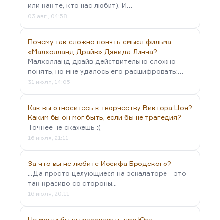
или как те, кто нас любит). И…
03 авг., 04:58
Почему так сложно понять смысл фильма
«Малхолланд Драйв» Дэвида Линча?
Малхолланд драйв действительно сложно
понять, но мне удалось его расшифровать:…
31 июля, 14:05
Как вы относитесь к творчеству Виктора Цоя?
Каким бы он мог быть, если бы не трагедия?
Точнее не скажешь :(
16 июля, 21:11
За что вы не любите Иосифа Бродского?
...Да просто целующиеся на эскалаторе - это
так красиво со стороны...
16 июля, 20:11
Не могли бы вы рассказать про Юза