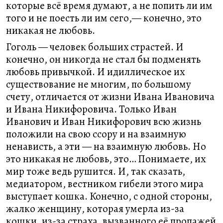
которые всё время думают, а не попить ли им
того и не поесть ли им сего,— конечно, это
никакая не любовь.
Гоголь — человек больших страстей. И
конечно, он никогда не стал бы подменять
любовь привычкой. И идиллическое их
существование не многим, по большому
счету, отличается от жизни Ивана Ивановича
и Ивана Никифоровича. Только Иван
Иванович и Иван Никифорович всю жизнь
положили на свою ссору и на взаимную
ненависть, а эти — на взаимную любовь. Но
это никакая не любовь, это… Понимаете, их
мир тоже ведь рушится. И, так сказать,
медиатором, вестником гибели этого мира
выступает кошка. Конечно, с одной стороны,
жалко женщину, которая умерла из-за
кошки, из-за страха, вызванного её пропажей