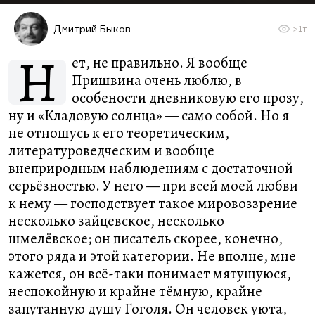
Дмитрий Быков
>1т
Н
ет, не правильно. Я вообще
Пришвина очень люблю, в
особености дневниковую его прозу,
ну и «Кладовую солнца» — само собой. Но я
не отношусь к его теоретическим,
литературоведческим и вообще
внеприродным наблюдениям с достаточной
серьёзностью. У него — при всей моей любви
к нему — господствует такое мировоззрение
несколько зайцевское, несколько
шмелёвское; он писатель скорее, конечно,
этого ряда и этой категории. Не вполне, мне
кажется, он всё-таки понимает мятущуюся,
неспокойную и крайне тёмную, крайне
запутанную душу Гоголя. Он человек уюта,