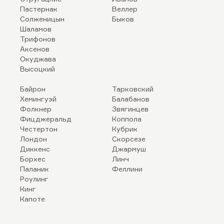
Пастернак
Веллер
Солженицын
Быков
Шаламов
Трифонов
Аксенов
Окуджава
Высоцкий
Байрон
Тарковский
Хемингуэй
Балабанов
Фолкнер
Звягинцев
Фицджеральд
Коппола
Честертон
Кубрик
Лондон
Скорсезе
Диккенс
Джармуш
Борхес
Линч
Паланик
Феллини
Роулинг
Кинг
Капоте