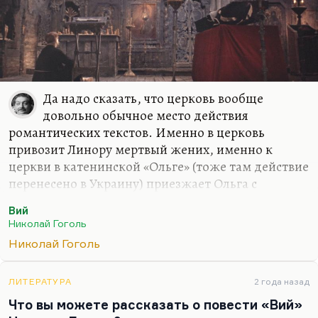
Да надо сказать, что церковь вообще
довольно обычное место действия
романтических текстов. Именно в церковь
привозит Линору мертвый жених, именно к
церкви в катенинской «Ольге» (тоже там действие
перенесено в Украину) приезжает Ольга с
мертвым женихом. Церковь – не просто место
Вий
молитвы, а место битвы. Место битвы нечисти со
Николай Гоголь
святым. То, что Хома Брут именно в церкви эту
Николай Гоголь
последнюю битву выдерживает и проигрывает, –
это вполне себе в литературной традиции.
ЛИТЕРАТУРА
2 года назад
Иное дело (и это очень странная история), что
Что вы можете рассказать о повести «Вий»
сегодня «Вий» воспринимается совсем иначе.