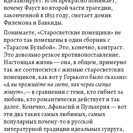
идеализирует. И он прекрасно понимает,
почему Фауст во второй части трагедии,
законченной в 1832 году, сметает домик
Филемона и Бавкиды.
Понимаете, «Старосветские помещики» не
просто так помещены в один сборник с
«Тарасом Бульбой». Это, конечно, контраст.
Это довольно резкое противопоставление.
Настоящая жизнь — она, в общем, примерно
так же соотносится с жизнью старосветских
помещиков, как вот у Горького было сказано:
«А вы проживёте на свете, как черви слепые
живут»
,— в сравнении с теми, кто гибнет за
любовь, кто романтически действует и так
далее. Конечно, Афанасий и Пульхерия — вот
эти два таких самых любимых, самых
популярных почему-то в русской
литературной традиции идеальных супруга,