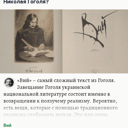
Николая Гоголя?
Потому что у Гоголя была не только
фантастическая проза. Я бы сказал, что это проза
перформативная. Проза, которая умудряется
каким-то образом…
«Вий» – самый сложный текст из Гоголя.
Завещание Гоголя украинской
национальной литературе состоит именно в
возвращении к ползучему реализму. Вероятно,
есть вещи, которые с помощью традиционного
реализма отобразить нельзя. Это или очень
сильная страсть, или проклятие, или судьба. Или,
Вий