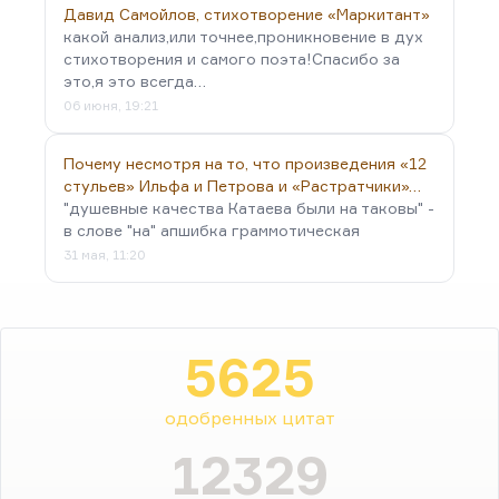
Давид Самойлов, стихотворение «Маркитант»
какой анализ,или точнее,проникновение в дух
стихотворения и самого поэта!Спасибо за
это,я это всегда…
06 июня, 19:21
Почему несмотря на то, что произведения «12
стульев» Ильфа и Петрова и «Растратчики»…
"душевные качества Катаева были на таковы" -
в слове "на" апшибка граммотическая
31 мая, 11:20
5625
одобренных цитат
12329