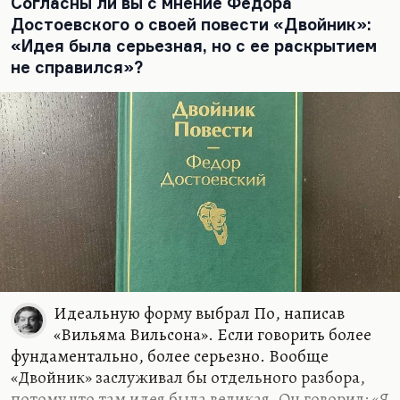
это…
Согласны ли вы с мнение Федора
Достоевского о своей повести «Двойник»:
«Идея была серьезная, но с ее раскрытием
не справился»?
Идеальную форму выбрал По, написав
«Вильяма Вильсона». Если говорить более
фундаментально, более серьезно. Вообще
«Двойник» заслуживал бы отдельного разбора,
потому что там идея была великая. Он говорил:
«Я