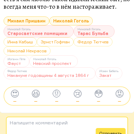
всегда меня что-то в нём настораживает.
Михаил Пришвин
Николай Гоголь
Николай Гоголь
Николай Гоголь
Старосветские помещики
Тарас Бульба
Инна Кабыш
Эрнст Гофман
Федор Тютчев
Николай Некрасов
Иоганн Гёте
Николай Гоголь
Фауст
Невский проспект
Федор Тютчев
Исаак Бабель
Накануне годовщины 4 августа 1864 г
Закат
😍
😆
🤨
😢
😳
😡
—
—
—
—
—
—
Напишите комментарий
Отправить