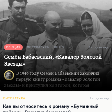
ЛЕКЦИЯ
ЛИТЕРАТУРА
КИНО
2 года назад
Семён Бабаевский, «Кавалер Золотой
Звезды»
В 1949 году Семен Бабаевский закончил
первую книгу романа «Кавалер Золотой
Звезды» и приступил ко второй, которая
называлась «Свет над землей». Эта книга
принесла ему в 1949 и 1950 годах две Сталинские
ЛИТЕРАТУРА
2 года назад
премии подряд.
Как вы относитесь к роману «Бумажный
Вообще говорить об этом романе довольно