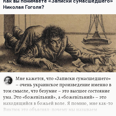
Как вы понимаете «Записки сумасшедшего»
новую нравственность. Когда у человека
Николая Гоголя?
появляется достаточно денег, он начинает, как
Илон Маск (иногда –…
Мне кажется, что «Записки сумасшедшего»
– очень украинское произведение именно в
том смысле, что безумие – это высшее состояние
ума. Это «божевiльний», а «божевiльний» – это
находящийся в божьей воле. Я помню, мне как-то
Виктюк это объяснял: почему мы называем
сумасшедших божевильными? Потому что у