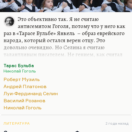
Это объективно так. Я не считаю
антисемитом Гоголя, потому что у него как
раз в «Тарасе Бульбе» Янкель – образ еврейского
народа, который остался верен отцу. Это
довольно очевидно. Но Селина я считаю
талантливым писателем. Не гением, как считал
Лимонов (а Нагибин вообще Селина считал
Тарас Бульба
отцом литературы ХХ века). Но я считаю Селина
Николай Гоголь
исключительно талантливым, важным
Роберт Музиль
писателем, хотя я прочел его довольно поздно –
Андрей Платонов
кстати, по личной рекомендации того же
Луи-Фердинанд Селин
Нагибина. Мы встретились в «Вечернем клубе», я
Василий Розанов
его спросил о какой-то книге, и он сказал:
«После
Николай Гоголь
Селина это все чушь»
. Он, я думаю, трех писателей
уважал по-настоящему – Селина, Музиля и
Платонова. Относительно Селина и Платонова я
ЛИТЕРАТУРА
2 года назад