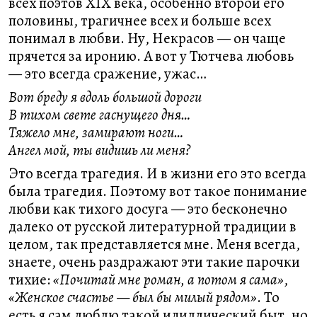
всех поэтов XIX века, особенно второй его
половины, трагичнее всех и больше всех
понимал в любви. Ну, Некрасов — он чаще
прячется за иронию. А вот у Тютчева любовь
— это всегда сражение, ужас…
Вот бреду я вдоль большой дороги
В тихом свете гаснущего дня…
Тяжело мне, замирают ноги…
Ангел мой, ты видишь ли меня?
Это всегда трагедия. И в жизни его это всегда
была трагедия. Поэтому вот такое понимание
любви как тихого досуга — это бесконечно
далеко от русской литературной традиции в
целом, так представляется мне. Меня всегда,
знаете, очень раздражают эти такие парочки
тихие:
«Почитай мне роман, а потом я сама»
,
«Женское счастье — был бы милый рядом»
. То
есть я сам люблю такой идиллический быт, но