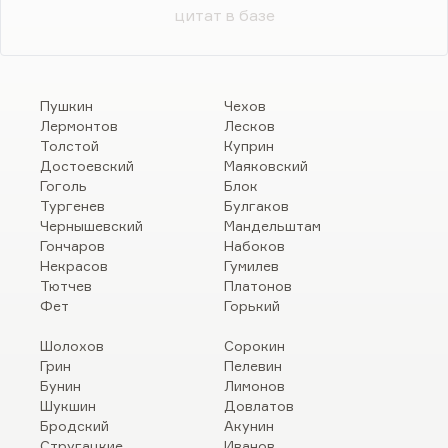
цитат в базе
Пушкин
Чехов
Лермонтов
Лесков
Толстой
Куприн
Достоевский
Маяковский
Гоголь
Блок
Тургенев
Булгаков
Чернышевский
Мандельштам
Гончаров
Набоков
Некрасов
Гумилев
Тютчев
Платонов
Фет
Горький
Шолохов
Сорокин
Грин
Пелевин
Бунин
Лимонов
Шукшин
Довлатов
Бродский
Акунин
Стругацкие
Иванов