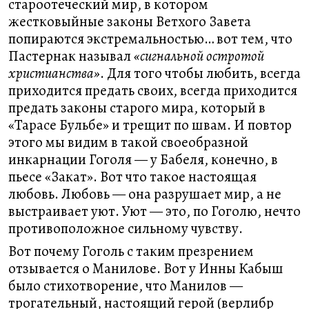
староотеческий мир, в котором
жестковыйные законы Ветхого Завета
попираются экстремальностью… вот тем, что
Пастернак называл
«сигнальной остротой
христианства»
. Для того чтобы любить, всегда
приходится предать своих, всегда приходится
предать законы старого мира, который в
«Тарасе Бульбе» и трещит по швам. И повтор
этого мы видим в такой своеобразной
инкарнации Гоголя — у Бабеля, конечно, в
пьесе «Закат». Вот что такое настоящая
любовь. Любовь — она разрушает мир, а не
выстраивает уют. Уют — это, по Гоголю, нечто
противоположное сильному чувству.
Вот почему Гоголь с таким презрением
отзывается о Манилове. Вот у Инны Кабыш
было стихотворение, что Манилов —
трогательный, настоящий герой (верлибр