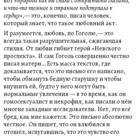
вот
«природа как бы спала с открытыми глазами,
и что-то томное и странное подступало к
сердцу»
,— это, конечно, писал человек,
который знает, что такое любовный акт.
И разумеется, любовь, по Гоголю,— это
всегда такая разрушительная, сжигающая
стихия. От любви гибнет герой «Невского
проспекта». И сам Гоголь совершенно честно
писал матери… Есть масса текстов, где
доказывается, что это письмо его написано,
чтобы обмануть бедную старушку и чтобы
внушить ей, будто у него могут быть
нормальные увлечения — в то время, как он
гомосексуалист и некрофил, как писали о нём
многие западные исследователи. Нет, это всё
бред, как мне кажется. Это письмо абсолютно
честное. Он пишет, что он влюбился и
отошёл, испугавшись, что это чувство его