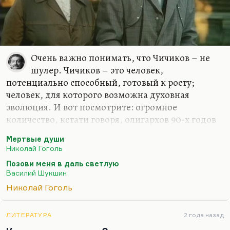
Очень важно понимать, что Чичиков – не
шулер. Чичиков – это человек,
потенциально способный, готовый к росту;
человек, для которого возможна духовная
эволюция. И вот посмотрите: огромное
количество, кстати говоря, олигархов 90-х годов
духовно продвинулись довольно сильно. Это не
Мертвые души
всегда были жулики, это были люди, которые с
Николай Гоголь
какого-то момента стали заниматься великими
Позови меня в даль светлую
духовными запросами.
Василий Шукшин
Ходорковский стал воспитывать «Открытую
Николай Гоголь
Россию», новую систему лицеев создал. Фридман
углубился в религиозные учения, Березовский
ЛИТЕРАТУРА
2 года назад
пытался математизировать, формализировать