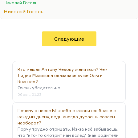
условно говоря, такая вещь, как война. Потому
Николай Гоголь
что все попытки воспроизвести войну средствами
Николай Гоголь
традиционного реализма терпят такой
ослепительный крах. У нас поэтому и нет никакой
по-настоящему великой прозы о Великой
Отечественной. Есть подходы к этому: есть
Следующие
гениальная проза Василя Быкова, есть тексты
Гроссмана, проза Константина Воробьева, да
много. Но все они не отвечают на вопросы,
откуда это взялось и…
Кто мешал Антону Чехову жениться? Чем
Лидия Мизинова оказалась хуже Ольги
Книппер?
Очень убедительно.
06 авг., 01:23
Почему в песне БГ «небо становится ближе с
каждым днем», ведь иногда думаешь совсем
наоборот?
Порчу трудно отрицать. Из-за неё забываешь,
что "кто-то смотрит нам вслед" (как родители