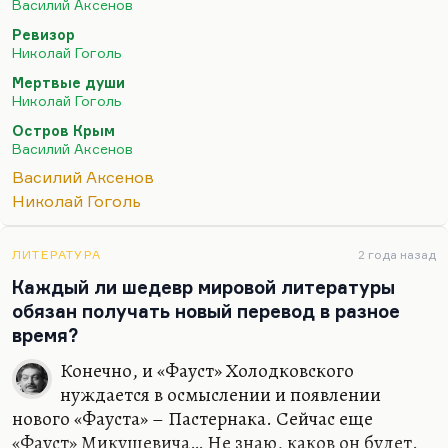
Василий Аксенов
у писателя перед великим текстом, каким был
Ревизор
«Остров Крым» и каким стал «Ожог», всегда
Николай Гоголь
бывает разбег, бывает такая «проба пера».
Мертвые души
Собственно, и Гоголю перед «Мертвыми душами»
Николай Гоголь
нужна была «Коляска». В «Коляске» нет ничего
Остров Крым
особенного, nothing special. Но прежде чем
Василий Аксенов
писать «Мертвые души» с картинами русского
Василий Аксенов
поместного быта, ему нужно было на чем-то перо
Николай Гоголь
отточить. И…
ЛИТЕРАТУРА
2 года назад
Каждый ли шедевр мировой литературы
обязан получать новый перевод в разное
время?
Конечно, и «Фауст» Холодковского
нуждается в осмыслении и появлении
нового «Фауста» – Пастернака. Сейчас еще
«Фауст» Микушевича… Не знаю, каков он будет.