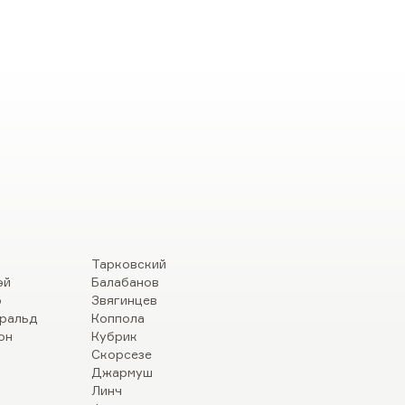
Тарковский
эй
Балабанов
р
Звягинцев
ральд
Коппола
он
Кубрик
Скорсезе
Джармуш
Линч