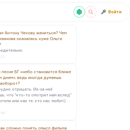
Войти
ал Антону Чехову жениться? Чем
изинова оказалась хуже Ольги
?
бедительно.
:23
 песне БГ «небо становится ближе
м днем», ведь иногда думаешь
наоборот?
удно отрицать. Из-за неё
ь, что "кто-то смотрит нам вслед"
ители или как те, кто нас любит).
4:58
так сложно понять смысл фильма