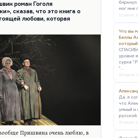
блркнул 
швин роман Гоголя
го обаяния. Свердлин, который
мог мне 
», сказав, что это книга о
, написанной для кино, был
12 июля, 1
стоящей любови, которая
Что вы 
Беллы А
который
СПАСИБО!
уровне я
сурка ".
"…
09 июля, 
Алексан
Да, я со
что Алек
умный и 
русской
15 июня, 1
 вообще Пришвина очень люблю, в