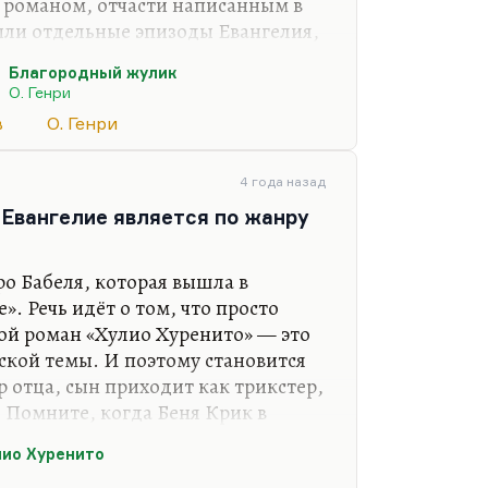
 романом, отчасти написанным в
ыли отдельные эпизоды Евангелия,
тся мысль о том, что человек,
Благородный жулик
жет смягчить нравы только
О. Генри
ся в эту мысль, потому что она
в
О. Генри
слишком неортодоксальной, но она
доксальна, глубоко православна.
и, традиции чуда — они, к
4 года назад
 полно…
 Евангелие является по жанру
ро Бабеля, которая вышла в
. Речь идёт о том, что просто
ой роман «Хулио Хуренито» — это
ьской темы. И поэтому становится
 отца, сын приходит как трикстер,
. Помните, когда Беня Крик в
н вынужден своего отца отстранить
ио Хуренито
е люди, как могли вы подумать, как