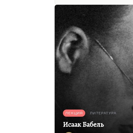
могли вы сказать то, что вы
говорят ему. Он не бьёт. О
ни ужасно это звучит, мора
Кончился жестоковыйный м
Но дело в том, что без…
ЛЕКЦИЯ
ЛИТЕРАТУРА
Исаак Бабель