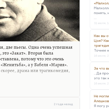
«Малхол
Малхолл
понять, 
…
31 июля, 1
Как вы о
Цоя? Как
трагеди
оля, две пьесы. Одна очень успешная
Точнее н
 это «Закат». Вторая была
16 июля, 2
ставлена, потому что это очень
о «Женитьба», а у Бабеля «Мария».
За что 
 скорее, драма или трагикомедия,
...Да пр
это так 
ексты Бабеля не имеют счастливой
16 июля, 2
о потому, что это проза. Проза
 театра. Когда Беня Крик
Не могли
 в первую очередь литература.
Алешков
2 года назад
Я могу р
ожно, потому что надо сыграть