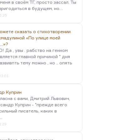
меня в своём ТГ, просто зассал. Ты
пригодиться в будущем, но…
5:25
можете сказать о стихотворении
хмадулиной «По улице моей
…»?
 Да , увы . рабство на генном
вляется главной причиной " дня
Развивпть тему можно , но .. опять
03:01
др Куприн
гласна с вами, Дмитрий Львович,
сандр Куприн - "прежде всего
сильный писатель, каких в
…
1:29