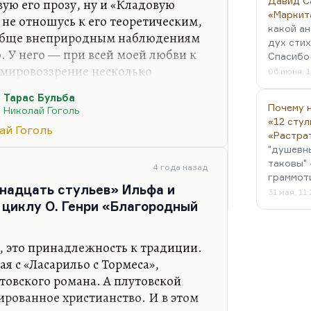
Давид С
ую его прозу, ну и «Кладовую
«Маркит
 не отношусь к его теоретическим,
какой ан
ообще внеприродным наблюдениям
дух стих
. У него — при всей моей любви к
Спасибо 
 мировоззрение несколько
06 июня, 1
ёвское; он писатель скорее,
Тарас Бульба
 категории. Не вполне, мне
Почему н
Николай Гоголь
мает мятущуюся, неспокойную и
«12 стул
ай Гоголь
утанную душу Гоголя. Он человек
«Растра
"душевн
йствительно, ему и природа — дом
таковы" 
а такая несколько
4 года назад
граммот
ыческая, довольно уютная. В…
надцать стульев» Ильфа и
31 мая, 11
 циклу О. Генри «Благородный
ь, это принадлежность к традиции.
ая с «Ласарильо с Тормеса»,
товского романа. А плутовской
ированное христианство. И в этом