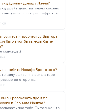
ланд Драйв» Дэвида Линча?
анд драйв действительно сложно
но мне удалось его расшифровать:
4:05
тноситесь к творчеству Виктора
им бы он мог быть, если бы не
я?
е скажешь :(
1:11
вы не любите Иосифа Бродского?
осто целующиеся на эскалаторе -
красиво со стороны...
0:11
 бы вы рассказать про Юза
ского и Леонида Мациха?
ассказать про тебя. Ты только что