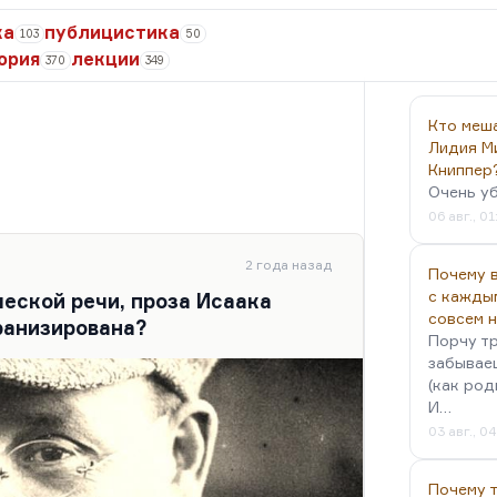
ка
публицистика
103
50
ория
лекции
370
349
Кто меш
Лидия М
Книппер
Очень у
06 авг., 01
2 года назад
Почему в
с кажды
еской речи, проза Исаака
совсем 
ранизирована?
Порчу тр
забываеш
(как род
И…
03 авг., 0
Почему 