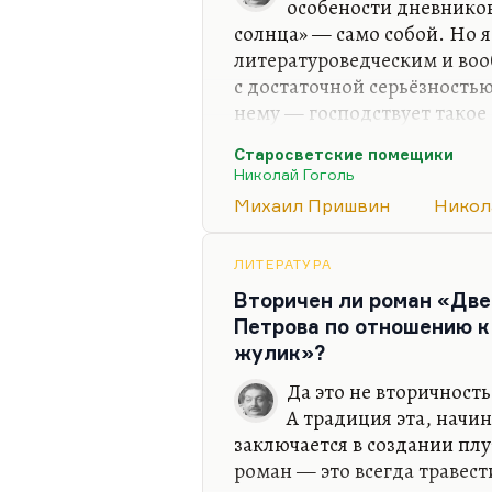
особености дневников
солнца» — само собой. Но я
литературоведческим и в
с достаточной серьёзностью
нему — господствует такое
зайцевское, несколько шмел
Старосветские помещики
конечно, этого ряда и этой
Николай Гоголь
кажется, он всё-таки пони
Михаил Пришвин
Никол
крайне тёмную, крайне зап
уюта, человек обихода. Де
родной. И религия его — он
ЛИТЕРАТУРА
пантеистическая, скорее яз
Вторичен ли роман «Две
Петрова по отношению к
жулик»?
Да это не вторичност
А традиция эта, начин
заключается в создании плу
роман — это всегда травест