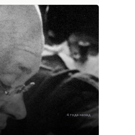
 сказали!» «Не бей отца, Бенчик!» —
н приходит как носитель новой, как
ли и новой технологии управления.
ир отца — и пришёл мир плута.
4 года назад