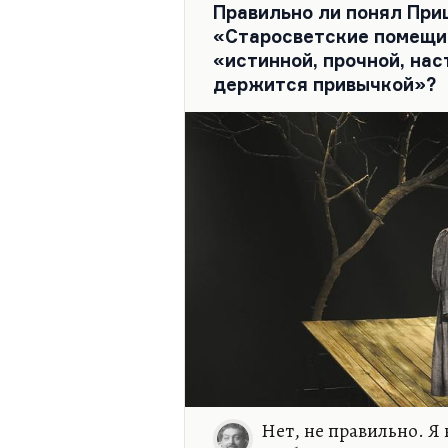
Правильно ли понял При
легенду, образ невероятно
«Старосветские помещики
сыграл Беню Крика в пьесе
«истинной, прочной, на
гениальным…
держится привычкой»?
Нет, не правильно. Я