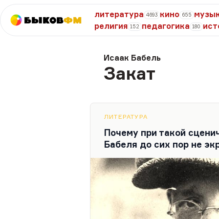
литература
кино
музы
4693
655
Быков
ФМ
религия
педагогика
ист
152
180
Исаак Бабель
Закат
ЛИТЕРАТУРА
Почему при такой сценич
Бабеля до сих пор не эк