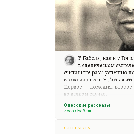
У Бабеля, как и у Гог
в сценическом смысле,
считанные разы успешно по
сложная пьеса. У Гоголя эт
Первое ― комедия, второе,
во всяком случае.
Я могу объяснить, почему т
Одесские рассказы
сценической судьбы. Именн
Исаак Бабель
тяжело переводится на язык
разговаривает у Бабеля, это
ЛИТЕРАТУРА
Сыграть Беню Крика невозм