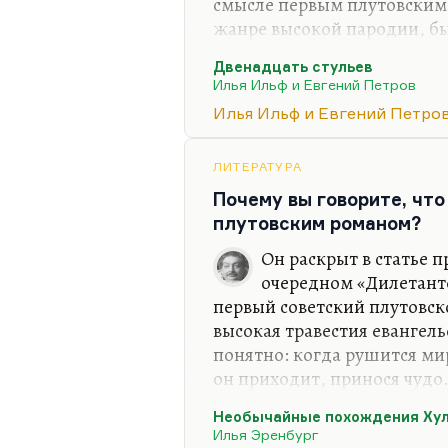
смысле первым плутовским
жанре высокой пародии, б
потому что там уже содержи
Двенадцать стульев
приходящий в мир отца, мо
Илья Ильф и Евгений Петров
чудесами. Я не буду вдавать
Илья Ильф и Евгений Петро
может кому-то показаться 
на самом деле глубоко орто
Потому что традиции ирони
ЛИТЕРАТУРА
сожалению, были наиболее
Почему вы говорите, что
плутовским романом?
Он раскрыт в статье п
очередном «Дилетанте»
первый советский плутовск
высокая травестия евангел
понятно: когда рушится мир
он приходит, принося чудо
«Закате» после того, как о
Необычайные похождения Хул
от дел, он говорит: «Подлы
Илья Эренбург