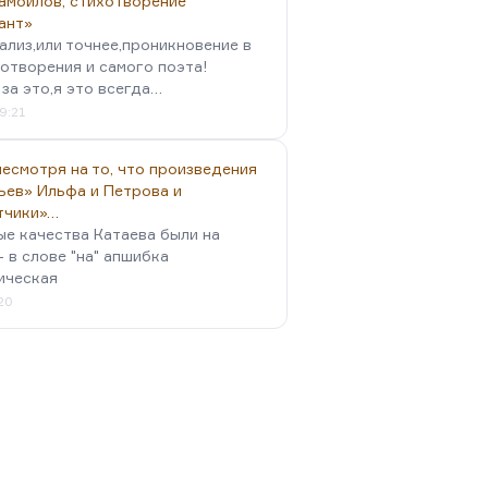
амойлов, стихотворение
ант»
ализ,или точнее,проникновение в
отворения и самого поэта!
за это,я это всегда…
9:21
есмотря на то, что произведения
ьев» Ильфа и Петрова и
тчики»…
ые качества Катаева были на
- в слове "на" апшибка
ическая
:20