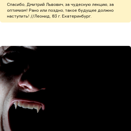
Спасибо, Дмитрий Львович, за чудесную лекцию, за
оптимизм! Рано или поздно, такое будущее должно
наступить! //Леонид, 83 г. Екатеринбург.