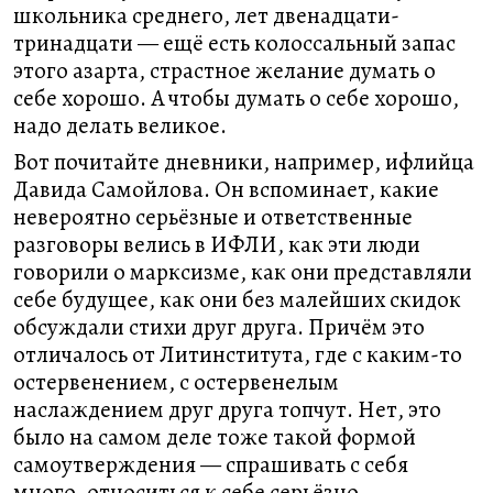
школьника среднего, лет двенадцати-
тринадцати — ещё есть колоссальный запас
этого азарта, страстное желание думать о
себе хорошо. А чтобы думать о себе хорошо,
надо делать великое.
Вот почитайте дневники, например, ифлийца
Давида Самойлова. Он вспоминает, какие
невероятно серьёзные и ответственные
разговоры велись в ИФЛИ, как эти люди
говорили о марксизме, как они представляли
себе будущее, как они без малейших скидок
обсуждали стихи друг друга. Причём это
отличалось от Литинститута, где с каким-то
остервенением, с остервенелым
наслаждением друг друга топчут. Нет, это
было на самом деле тоже такой формой
самоутверждения — спрашивать с себя
много, относиться к себе серьёзно.