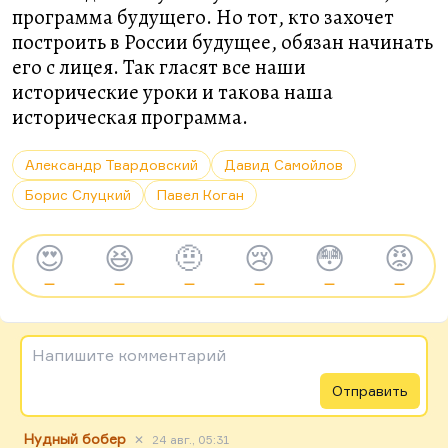
программа будущего. Но тот, кто захочет
построить в России будущее, обязан начинать
его с лицея. Так гласят все наши
исторические уроки и такова наша
историческая программа.
Александр Твардовский
Давид Самойлов
Борис Слуцкий
Павел Коган
😍
😆
🤨
😢
😳
😡
—
—
—
—
—
—
Напишите комментарий
Отправить
Нудный бобер
✕
24 авг., 05:31