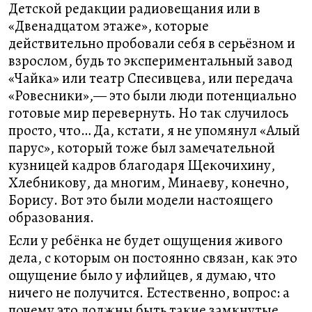
Детской редакции радиовещания или в
«Двенадцатом этаже», которые
действительно пробовали себя в серьёзном и
взрослом, будь то экспериментальный завод
«Чайка» или театр Спесивцева, или передача
«Ровесники»,— это были люди потенциально
готовые мир перевернуть. Но так случилось
просто, что… Да, кстати, я не упомянул «Алый
парус», который тоже был замечательной
кузницей кадров благодаря Щекочихину,
Хлебникову, да многим, Минаеву, конечно,
Борису. Вот это были модели настоящего
образования.
Если у ребёнка не будет ощущения живого
дела, с которым он постоянно связан, как это
ощущение было у ифлийцев, я думаю, что
ничего не получится. Естественно, вопрос: а
почему это должны быть такие замкнутые,