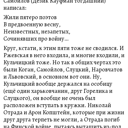
Самойлов (Дезик Кауфман тогдашний)
написал:
Жили пятеро поэтов
В предвоенную весну,
Неизвестных, незапетых,
Сочинявших про войну…
Круг, кстати, к этим пяти тоже не сводился. И
Ржевская в него входила, и многие входили, и
Кульчицкий тоже. Но так в общих чертах это
были Коган, Самойлов, Слуцкий, Наровчатов
и Львовский, в основном вот они. Ну,
Кульчицкий вообще держался на особицу
(ещё один харьковчанин, друг Горелика и
Слуцкого), он вообще не очень был
расположен вступать в кружки. Николай
Отрада и Арон Копштейн, которые при жизни
друг друга терпеть не могли, а Отрада погиб
на Финской войне, пытаясь вытащить из-под