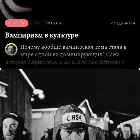
ЛЕКЦИЯ
ЛИТЕРАТУРА
2 года назад
Вампиризм в культуре
Почему вообще вампирская тема стала в
мире одной из доминирующих? Сама
история с Арнаутом, а до этого еще история с
Петаром Благоевичем – это 1725-1726 год. С
Пабли Арнаутом (или Арнольдом) история
вообще задокументированная, потому что при
вскрытии гроба присутствовали люди,
официальные лица. И с Благоевичем тоже
страшная история, физиологически страшная,
когда вампир не просто лежал со свежим цветом
лица, а у него эрекция была; некоторые говорят,
что этот процесс декомпозиции, растления и
тления так шел, но трудно себе представить.