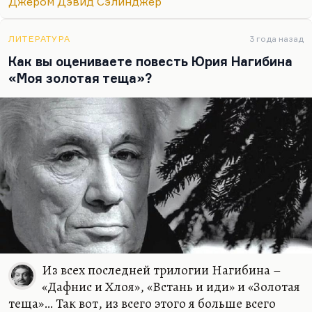
Джером Дэвид Сэлинджер
лет, а подростковой литературой – литературу,
написанную с точки зрения одинокого,
мятущегося героя, который противостоит классу,
ЛИТЕРАТУРА
3 года назад
обществу, родителям. Иными словами,
Как вы оцениваете повесть Юрия Нагибина
находится с миром, что…
«Моя золотая теща»?
Из всех последней трилогии Нагибина –
«Дафнис и Хлоя», «Встань и иди» и «Золотая
теща»… Так вот, из всего этого я больше всего