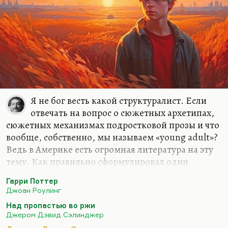
ком я сейчас говорю. Писатель, который в
молодости был открыт издателем самого
популярного, самого прогрессивного журнала
той эпохи, открыт после своего литературного
дебюта и сразу приобрел огромную славу. По
образованию он не литератор, не филолог
вообще ― технарь.…
Я не бог весть какой структуралист. Если
отвечать на вопрос о сюжетных архетипах,
сюжетных механизмах подростковой прозы и что
вообще, собственно, мы называем «young adult»?
Ведь в Америке есть огромная литература на эту
тему. Как правильно сформулировал один
замечательный исследователь, Аронсон,
Гарри Поттер
однофамилец нашего замечательного философа:
Джоан Роулинг
«Понятие «подросток» и понятие «литература»
Над пропастью во ржи
крайне трудно определимы»
. Давайте договоримся
Джером Дэвид Сэлинджер
считать подростком существо от 12 до 19, до 18