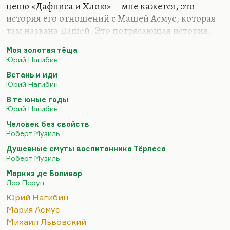
ценю «Дафниса и Хлою» – мне кажется, это
история его отношений с Машей Асмус, которая
там названа Дашей. Это потрясающая история,
потрясающая повесть, написанная на пределе
Моя золотая тёща
исповедальности. Кстати, это лучшее, что
Юрий Нагибин
написано на русском языке об эротике, мне
Встань и иди
кажется. Еще к этому примыкает ранняя
Юрий Нагибин
сравнительно вещь «В те юные годы» про Оську
В те юные годы
Роскина. Все, что сказано об этой прекрасной,
Юрий Нагибин
удивительной генерации, об этом поколении
Человек без свойств
русских модернистов 40-го года, это поколение
Роберт Музиль
ифлийское вообще самое интересное. И для этой
Душевные смуты воспитанника Тёрлеса
молодежи любовь (даже физическая) была…
Роберт Музиль
Маркиз де Боливар
Лео Перуц
Юрий Нагибин
Мария Асмус
Михаил Львовский