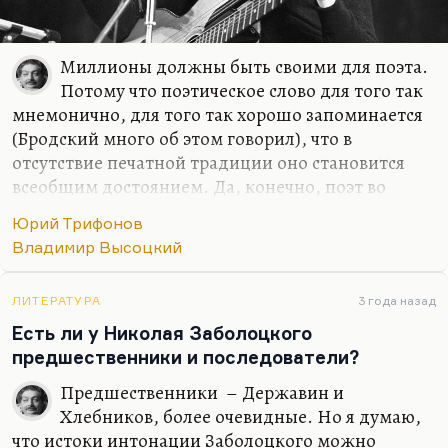
Миллионы должны быть своими для поэта.
Потому что поэтическое слово для того так
мнемонично, для того так хорошо запоминается
(Бродский много об этом говорил), что в
отсутствие печатной традиции оно становится
всеобщим достоянием. Да, конечно, поэт во
многом ориентирован на общественный
Юрий Трифонов
резонанс. Многих моих, так сказать, бывших
Владимир Высоцкий
коллег это завело в кровавый тупик. Потому что
эти ребята, желая резонанса, желая, чтобы их
слушала и читала страна, перебежали на сторону
ЛИТЕРАТУРА
3 года назад
худших тенденций во власти.
Есть ли у Николая Заболоцкого
предшественники и последователи?
Они стали поддерживать войну, кататься по
стране с чтением военной лирики (очень плохого
Предшественники – Державин и
качества). Это нормально: когда у тебя нет
Хлебников, более очевидные. Но я думаю,
общественного резонанса, когда твое слово не
что истоки интонации Заболоцкого можно