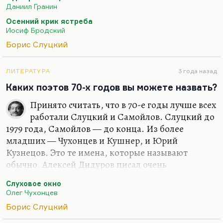
всегда есть готовность этот рывок совершить. И
Даниил Гранин
Высоцкий находился накануне рывка, и тоже,
Осенний крик ястреба
мне кажется, во многом глушил себя этими
Иосиф Бродский
беспрерывными выступлениями, потому что ему
Борис Слуцкий
нужно было сосредоточиться, а я не знаю, в какой
степени он был к этому готов. Рывок этот означал
бы абсолютно порвать пуповину, связывающую с
ЛИТЕРАТУРА
3 года назад
подтекстом, с контекстом, с поколением, с
Каких поэтов 70-х годов вы можете назвать?
эпохой, с советской властью, грубо…
Принято считать, что в 70-е годы лучше всех
работали Слуцкий и Самойлов. Слуцкий до
1979 года, Самойлов — до конца. Из более
младших — Чухонцев и Кушнер, и Юрий
Кузнецов. Это те имена, которые называют
обычно. Алексей Дидуров писал очень
интересные вещи в 70-е, и ещё писал довольно
Слуховое окно
хорошо Сергей Чудаков — это из людей
Олег Чухонцев
маргинального слоя. Губанов уже умирал и
Борис Слуцкий
спивался в это время. Понятно, что Высоцкий в