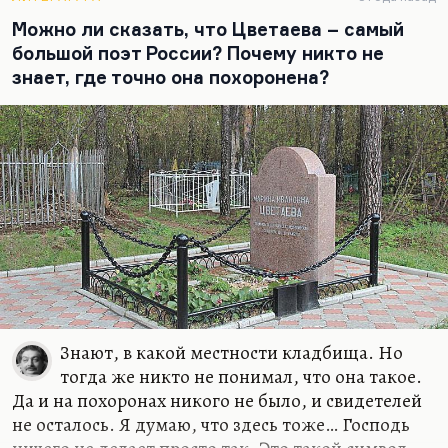
что отличает его интонацию, его голос от
Можно ли сказать, что Цветаева – самый
множества поэтов 50–60-х годов.
большой поэт России? Почему никто не
Слуцкий и Мартынов примерно в 1955-м стали
знает, где точно она похоронена?
двумя главными поэтами первой оттепели
именно потому, что они нашли новую
интонацию. Но вот удивительное дело — с
интонацией Мартынова можно говорить о чём
угодно. Он и говорит о чём угодно. Большинство
его стихотворений внутренне пусты.
Исключения немногочисленные — ну, «Лунный
внук», например. Он, как правило, говорит
банальности, маскируя их подчёркнутой…
Знают, в какой местности кладбища. Но
тогда же никто не понимал, что она такое.
Да и на похоронах никого не было, и свидетелей
не осталось. Я думаю, что здесь тоже… Господь