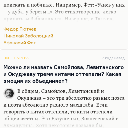
звучит,…
поискать и поближе. Например, Фет: «Учись у них
– у дуба, у березы…». Это стихотворение легко
принять за Заболоцкого. Наверное, и Тютчев,
хотя мне-то как раз кажется, что Заболоцкий –
Федор Тютчев
поэт более ровный. У Тютчева есть как и
Николай Заболоцкий
безусловные шедевры, так и безусловные
Афанасий Фет
провалы. А у Фета, скажем, или у Заболоцкого,
провалов нет.
ЛИТЕРАТУРА
3 года назад
Наверное, потому что идеология никак не
Можно ли назвать Самойлова, Левитанского
сказывалась на их литературных занятиях. Фет
и Окуджаву тремя китами оттепели? Какая
всю свою идеологическую составляющую
эмоция их объединяет?
направлял в прозу, в очерки, в воспоминания. В
текстах это не сказывалось. У Тютчева не
В общем, Самойлов, Левитанский и
сказывалось.
Окуджава – это три абсолютно разных поэта
и поэта абсолютно разного масштаба. Если
Ну вот, любимое…
говорить о китах оттепели, то киты оттепели
общеизвестны. Это Евтушенко, Вознесенский и
Ахмадулина. Хотя некоторые назвали бы,