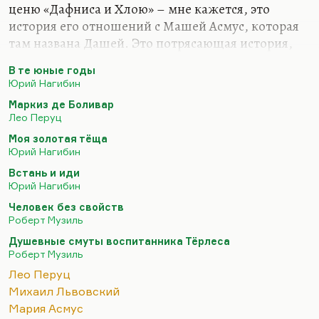
ценю «Дафниса и Хлою» – мне кажется, это
история его отношений с Машей Асмус, которая
там названа Дашей. Это потрясающая история,
потрясающая повесть, написанная на пределе
В те юные годы
исповедальности. Кстати, это лучшее, что
Юрий Нагибин
написано на русском языке об эротике, мне
Маркиз де Боливар
кажется. Еще к этому примыкает ранняя
Лео Перуц
сравнительно вещь «В те юные годы» про Оську
Моя золотая тёща
Роскина. Все, что сказано об этой прекрасной,
Юрий Нагибин
удивительной генерации, об этом поколении
Встань и иди
русских модернистов 40-го года, это поколение
Юрий Нагибин
ифлийское вообще самое интересное. И для этой
Человек без свойств
молодежи любовь (даже физическая) была…
Роберт Музиль
Душевные смуты воспитанника Тёрлеса
Роберт Музиль
Лео Перуц
Михаил Львовский
Мария Асмус