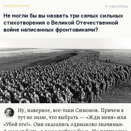
70-е написал меньше, но лучше. Окуджава в 70-е
почти все время молчал как поэт, Галич — тоже,
ЛИТЕРАТУРА
3 года назад
хотя несколько вещей были, но это уже, мне
Не могли бы вы назвать три самых сильных
кажется, по сравнению с 60-ми не то чтобы
стихотворения о Великой Отечественной
самоповторы, но это не так оригинально.
войне написанных фронтовиками?
Конечно, Бродский, но Бродский работал за
границей и как бы отдельно, вне этого…
Ну, наверное, все-таки Симонов. Причем я
тут не знаю, что выбрать — «Жди меня» или
«Убей его!». Они оказались одинаково значимые.