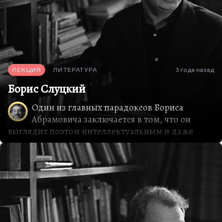
оказался другой поэт, и поэтому книга «Время»,
в отличие от оттепели, во многих отношениях
еще розоватой, полной иллюзии, абсолютно
легальной…
ЛЕКЦИЯ
ЛИТЕРАТУРА
3 года назад
Борис Слуцкий
Один из главных парадоксов Бориса
Абрамовича заключается в том, что он
выглядит поэтом интеллектуальным и даже
временами умозрительным. Но это глубоко не
так. Слуцкий – это лирик, что называется, по
самой строчечной сути. Он, конечно, поэт
головной, рациональный; то, что называется
«умный», но в основе поэзии Слуцкого лежит
тревога, душевный дискомфорт. Не попытки
постижения реальности, не попытки