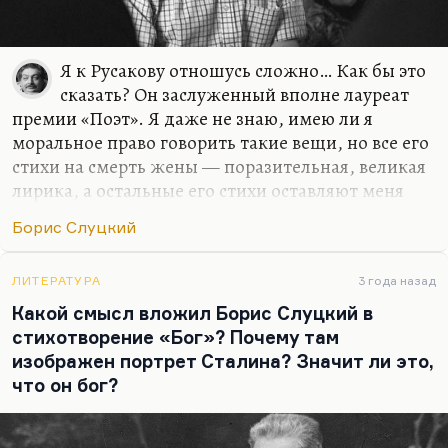
Я к Русакову отношусь сложно… Как бы это
сказать? Он заслуженный вполне лауреат
премии «Поэт». Я даже не знаю, имею ли я
моральное право говорить такие вещи, но все его
стихи на смерть жены — поразительная, великая
лирика, а остальные его стихи оставляют меня
более или менее равнодушным. Вправе ли мы
Борис Слуцкий
требовать от поэта, чтобы он всякий раз работал
на такой грани, на таком самообнажении, на
такой откровенности?
ЛИТЕРАТУРА
3 года назад
Какой смысл вложил Борис Слуцкий в
Знаете, ведь лучшее, что написал в жизни
стихотворение «Бог»? Почему там
Кирсанов — это «Твоя поэма». Ну, может быть, и
изображен портрет Сталина? Значит ли это,
сборник «Зеркала» тоже, который уже о
что он бог?
собственной смерти, уже предсмертный, это
писал человек уже с раком горла. Но тем не менее
вот два величайших свершений Кирсанова — это