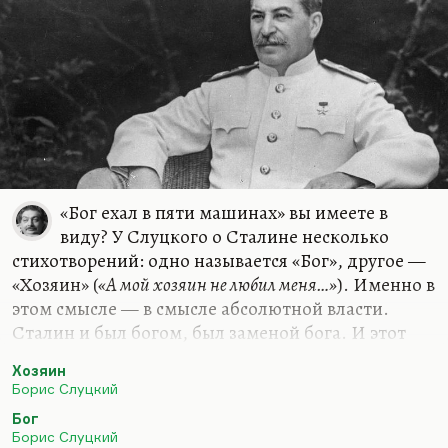
стихи на смерть жены, поэма о…
«Бог ехал в пяти машинах» вы имеете в
виду? У Слуцкого о Сталине несколько
стихотворений: одно называется «Бог», другое —
«Хозяин» (
«А мой хозяин не любил меня…»
). Именно в
этом смысле — в смысле абсолютной власти.
Сталин и был богом, был заменой бога. И этот
культ был тоже вполне по-своему религиозен. Я,
Хозяин
грех сказать, не вижу здесь принципиальной
Борис Слуцкий
разницы. Просто в христианстве от человека
Бог
зависит очень многое. А Сталин, как
Борис Слуцкий