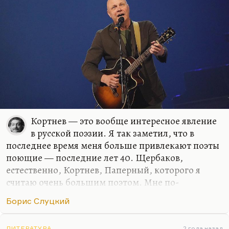
Кортнев — это вообще интересное явление
в русской поэзии. Я так заметил, что в
последнее время меня больше привлекают поэты
поющие — последние лет 40. Щербаков,
естественно, Кортнев, Паперный, которого я
считаю очень большим поэтом. Мне по-
прежнему люто интересно, что делает Ким. Ну и
Борис Слуцкий
Оксимирон — это тоже музыка.
Это связано, наверное, с тем, о чем говорил
ЛИТЕРАТУРА
2 года назад