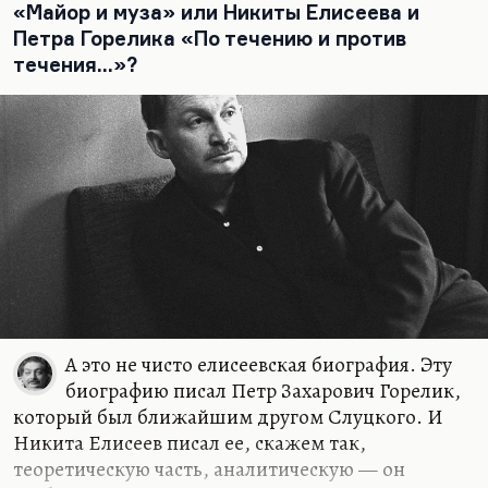
«Майор и муза» или Никиты Елисеева и
Чтоб след оставить в этом…
Петра Горелика «По течению и против
течения...»?
А это не чисто елисеевская биография. Эту
биографию писал Петр Захарович Горелик,
который был ближайшим другом Слуцкого. И
Никита Елисеев писал ее, скажем так,
теоретическую часть, аналитическую — он