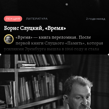
ЛЕКЦИЯ
ЛИТЕРАТУРА
2 года назад
Борис Слуцкий, «Время»
«Время» — книга переломная. После
первой книги Слуцкого «Память», которая
усилиями Эренбурга вышла в 1956 году и стала
одним из знаков оттепели, прошло три года. За
время, которое первая оттепель успела
закончиться в 1958 году, а закончилась она еще
раньше жестоким подавлением Будапешта, а в
1958-м разнузданной и чрезмерной, избыточной
травлей Пастернака, которая по Слуцкому
ударила несколько больнее, чем по другим. В
результате, я сейчас поговорю об этом подробно,
в результате перелома, который в жизни
Слуцкого произошел, в 1959 году перед нами