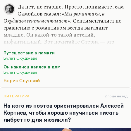
Да нет, не старше. Просто, понимаете, сам
Самойлов сказал:
«Мы романтики, а
Окуджава сентименталист»
. Сентименталист по
сравнению с романтиком всегда выглядит
младше. Он какой-то такой детский,
инфантильный. Вот почитайте Стерна — это
ребячливая проза, детская. Она всё время
Путешествие в памяти
ребячится. Почитайте Карамзина — это тоже
Булат Окуджава
такое литературное детство. Тогда как
Он наконец явился в дом
романтики — это люди действия. И даже
Булат Окуджава
романтический подросток выглядит старше
Борис Слуцкий
сентиментального ребенка.
Окуджава и плотно примыкающий к нему Юрий
ЛИТЕРАТУРА
2 года назад
Давидович Левитанский — оба они довольно
На кого из поэтов ориентировался Алексей
наивны на фоне военных поэтов. Вот видите,
Кортнев, чтобы хорошо научиться писать
Слуцкий и Самойлов оба (ну и Коган, не
либретто для мюзикла?
доживший до победы) гордились военным
опытом. Для них…