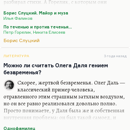
разбирал стихи. А Горелик, с которым они
дружили, и с которым, смею сказать, дружил и я,
Борис Слуцкий. Майор и муза
— Горелик знал Слуцкого как себя, знал его с
Илья Фаликов
двенадцатилетнего, что ли, возраста, если не с
По теченью и против теченья…
девятилетнего. И мне представляется, что его
Петр Горелик, Никита Елисеев
биография эталонная. Это не отменяет
Борис Слуцкий
достоинств книги Фаликова «Майор и муза».
Я считаю, что ЖЗЛ поступила глубоко правильно,
ЛИТЕРАТУРА
3 года назад
издав эту книгу. Просто раньше была готова
Можно ли считать Олега Даля гением
биография Горелика и Елисеева, но тогда
безвременья?
биография Слуцкого казалась невостребованной.
Поэтому она…
Скорее, жертвой безвременья. Олег Даль —
классический пример человека,
отравленного этим страшным затхлым воздухом,
но он все равно реализовался довольно полно.
Просто понимаете, у Даля была же и собственная
внутренняя проблема: он был такой самоед, и
мне кажется, он находится накануне рывка, но не
Однофамилец