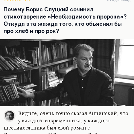
Бродский — что русская поэзия в своих
Почему Борис Слуцкий сочинил
ближайших исканиях будет прежде всего искать
стихотворение «Необходимость пророка»?
в области просодии. С просодией связано
Откуда эта жажда того, кто объяснял бы
развитие — и рэп, и музыка. У Кортнева очень
про хлеб и про рок?
прихотливая строфика, связанная с такой же
прихотливостью его фантазии. Богушевская,
которую я считаю, кстати, очень большим
поэтом. Это всё связано именно с…
Видите, очень точно сказал Аннинский, что
у каждого современника, у каждого
шестидесятника был свой роман с