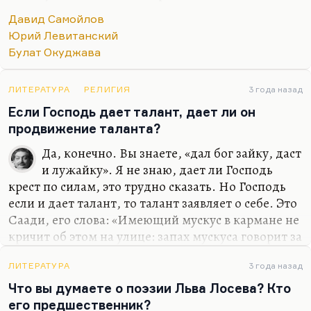
естественно, и Мориц, и Матвееву, и
Давид Самойлов
Рождественского, да там было из кого выбирать.
Юрий Левитанский
Но просто эти трое – наиболее типичные,
Булат Окуджава
наиболее типажные. И эти три типажа
появляются в первом манифесте оттепели –
фильме «Девять дней одного года». Там
ЛИТЕРАТУРА
РЕЛИГИЯ
3 года назад
Вознесенский, условно говоря, совпадает с
Если Господь дает талант, дает ли он
типажом Смоктуновского, Евтушенко – с
продвижение таланта?
типажом Баталова, а Ахмадулина – с типажом
Да, конечно. Вы знаете, «дал бог зайку, даст
Лавровой. Это роковая женщина в ситуации не
и лужайку». Я не знаю, дает ли Господь
просто выбора мужчины, а просто в ситуации…
крест по силам, это трудно сказать. Но Господь
если и дает талант, то талант заявляет о себе. Это
Саади, его слова: «Имеющий мускус в кармане не
кричит об этом на улице: запах мускуса говорит за
него».
ЛИТЕРАТУРА
3 года назад
Талант – это мускус в кармане. Талантливого
Что вы думаете о поэзии Льва Лосева? Кто
человека нельзя не заметить. Я заметил сейчас,
его предшественник?
что большинство людей, с которыми я общался,