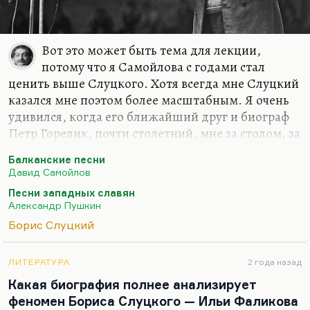
Вот это может быть тема для лекции,
потому что я Самойлова с годами стал
ценить выше Слуцкого. Хотя всегда мне Слуцкий
казался мне поэтом более масштабным. Я очень
удивился, когда его ближайший друг и биограф
Петр Горелик, почти столетний, мне за столом, за
рюмкой, на вопрос, кого он ставит выше, сказал:
Балканские песни
«Ну, конечно, Дезика»
. И я долго думал и пришел к
Давид Самойлов
выводу, что божественная легкость Самойлова, за
Песни западных славян
которой стояла его глубокая тяжесть внутреннего
Александр Пушкин
опыта, его жизни, божественная легкость его —
Борис Слуцкий
это все-таки выше воловьих жил Слуцкого.
Помните:
ЛИТЕРАТУРА
2 года назад
По струнам из воловьих жил
Какая биография полнее анализирует
Бряцает он на хриплой лире
феномен Бориса Слуцкого — Ильи Фаликова
О том, как напряженно жил,