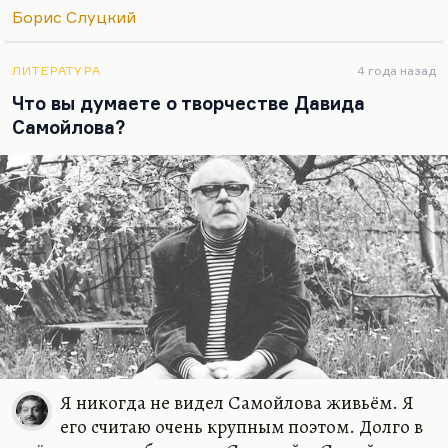
замечательно сказал о нём Пастернак, это «тиран
Борис Слуцкий
дохристианской эры» — эры, в которой от людей
не зависит ничего. Это дохристианская, во
многих отношениях языческая вера. Вот это
ЛИТЕРАТУРА
4 года назад
замечательно Слуцкий и показал в своём
Что вы думаете о творчестве Давида
стихотворении — что это дохристианское…
Самойлова?
Я никогда не видел Самойлова живьём. Я
его считаю очень крупным поэтом. Долго в