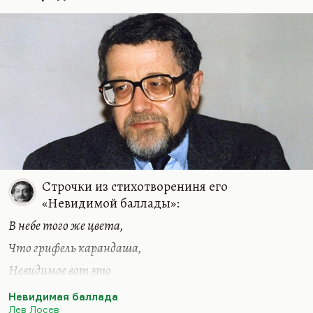
которые давили меня своим талантом и дружбой,
были исключительно, ослепительно яркими. Вот,
например, Жанна Магарамова, которая была,
наверное, действительно сердцем русской
Америки, организатором гастролей, фестивалей.
От нее люди воспламенялись, загорались, жить…
Строчки из стихотворениня его
«Невидимой баллады»:
В небе того же цвета,
Что грифель карандаша,
Невидимое вот это
Выводит душа.
Невидимая баллада
Лев Лосев