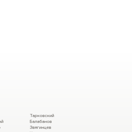
Тарковский
эй
Балабанов
р
Звягинцев