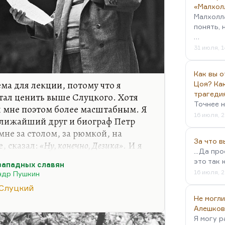
«Малхол
Малхолл
понять, 
…
31 июля, 1
Как вы о
ема для лекции, потому что я
Цоя? Как
трагеди
тал ценить выше Слуцкого. Хотя
Точнее н
я мне поэтом более масштабным. Я
16 июля, 2
 ближайший друг и биограф Петр
мне за столом, за рюмкой, на
За что 
е, сказал:
«Ну, конечно, Дезика»
. И я
...Да пр
воду, что божественная легкость
это так 
западных славян
ла его глубокая тяжесть
16 июля, 2
ндр Пушкин
зни, божественная легкость его —
 Слуцкий
х жил Слуцкого. Помните:
Не могли
Алешков
Я могу р