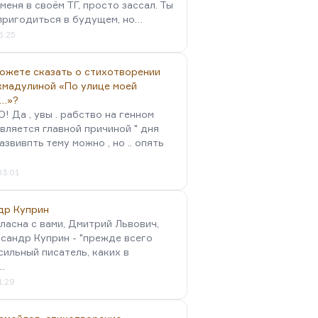
меня в своём ТГ, просто зассал. Ты
пригодиться в будущем, но…
5:25
можете сказать о стихотворении
хмадулиной «По улице моей
…»?
 Да , увы . рабство на генном
вляется главной причиной " дня
Развивпть тему можно , но .. опять
03:01
др Куприн
гласна с вами, Дмитрий Львович,
сандр Куприн - "прежде всего
сильный писатель, каких в
…
1:29