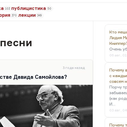
ка
публицистика
103
50
ория
лекции
370
349
Кто меш
Лидия М
 песни
Книппер
Очень у
06 авг., 01
3 года назад
Почему в
с кажды
естве Давида Самойлова?
совсем 
Порчу тр
забываеш
(как род
И…
03 авг., 0
Почему 