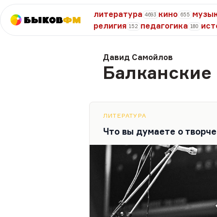
литература
кино
музы
4693
655
Быков
ФМ
религия
педагогика
ист
152
180
Давид Самойлов
Балканские
ЛИТЕРАТУРА
Что вы думаете о творч