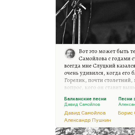
Вот это может быть т
Самойлова с годами с
всегда мне Слуцкий казалс
очень удивился, когда его
Горелик, почти столетний, 
вопрос, кого он ставит выш
долго думал и пришел к вы
Балканские песни
Песни 
Самойлова, за которой стоя
Давид Самойлов
Алекса
внутреннего опыта, его жи
Давид Самойлов
Борис
это все-таки выше воловьи
Александр Пушкин
По струнам из воловьих жил
Бряцает он на хриплой лире