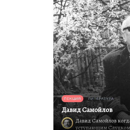
О том, как напряженно жил,
Чтоб след оставить в этом…
ЛЕКЦИЯ
ЛИТЕРАТУРА
Давид Самойлов
Давид Самойлов когда
уступающим Слуцкому