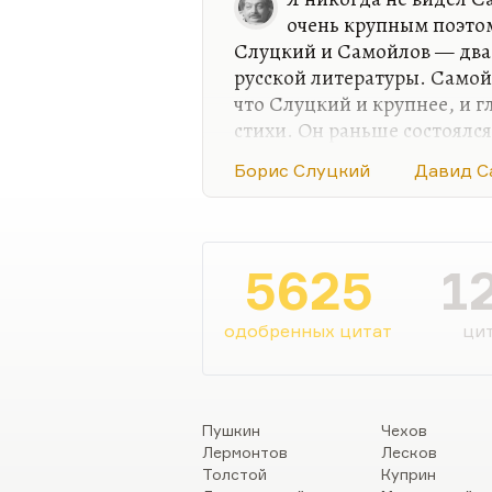
очень крупным поэтом
Слуцкий и Самойлов — два 
русской литературы. Самой
что Слуцкий и крупнее, и г
стихи. Он раньше состоялся
Самойлов по-настоящему — 
Борис Слуцкий
Давид С
Самойлова, как его «Балкан
«Залив», или как цикл «Бе
Слуцкого, прозрачнее и муз
более гармоничен. И Пётр 
5625
1
хорошо знавший обоих и б
Слуцкого, меня удивил тем
одобренных цитат
цит
Пушкин
Чехов
Лермонтов
Лесков
Толстой
Куприн