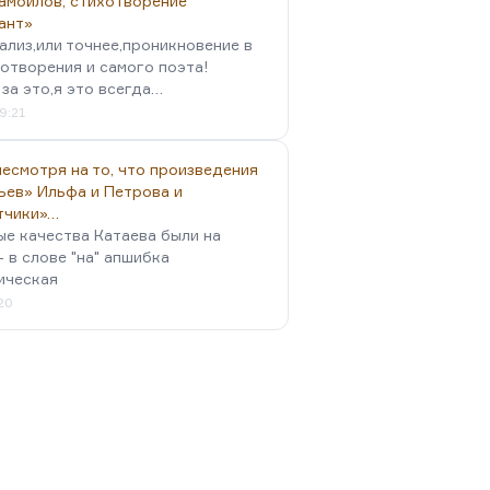
амойлов, стихотворение
ант»
ализ,или точнее,проникновение в
отворения и самого поэта!
за это,я это всегда…
9:21
есмотря на то, что произведения
ьев» Ильфа и Петрова и
тчики»…
ые качества Катаева были на
- в слове "на" апшибка
ическая
:20