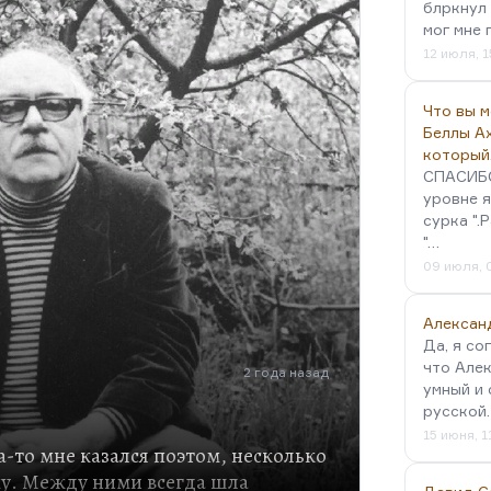
блркнул 
мог мне 
12 июля, 1
Что вы 
Беллы А
который
СПАСИБО!
уровне я
сурка ".
"…
09 июля, 
Алексан
Да, я со
что Алек
2 года назад
умный и 
русской
15 июня, 1
-то мне казался поэтом, несколько
. Между ними всегда шла