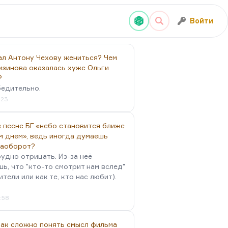
Войти
ал Антону Чехову жениться? Чем
изинова оказалась хуже Ольги
?
бедительно.
:23
 песне БГ «небо становится ближе
м днем», ведь иногда думаешь
наоборот?
удно отрицать. Из-за неё
ь, что "кто-то смотрит нам вслед"
ители или как те, кто нас любит).
4:58
так сложно понять смысл фильма