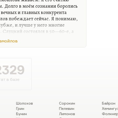
. Долго в моём сознании боролись
вечных и главных конкурента
лов побеждает сейчас. Я понимаю,
лубже, и лучше у него многие
. Слуцкий состоялся в 50—60-е, а
в 70-е. Но такие стихи
амойлов
ские песни» или как вся книга
атриче»,— они, понимаете, проще
ыкальнее. Он не так глубок, он
Горелик, Царствие ему небесное,
2329
ывший просто близким другом
, что он Самойлова как поэта…
ат в базе
Шолохов
Сорокин
Байрон
Грин
Пелевин
Хемингу
Бунин
Лимонов
Фолкне