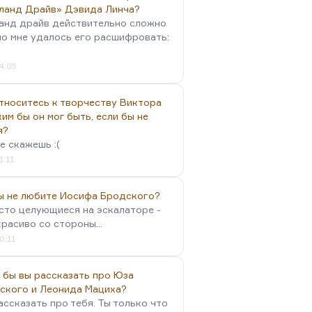
ланд Драйв» Дэвида Линча?
анд драйв действительно сложно
но мне удалось его расшифровать:
4:05
тноситесь к творчеству Виктора
им бы он мог быть, если бы не
я?
е скажешь :(
1:11
вы не любите Иосифа Бродского?
осто целующиеся на эскалаторе -
красиво со стороны...
0:11
 бы вы рассказать про Юза
ского и Леонида Мациха?
ассказать про тебя. Ты только что