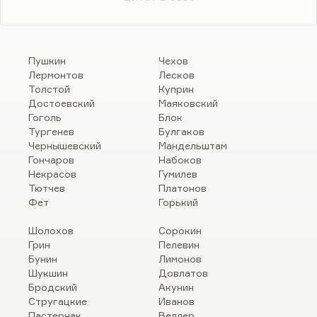
Пушкин
Чехов
Лермонтов
Лесков
Толстой
Куприн
Достоевский
Маяковский
Гоголь
Блок
Тургенев
Булгаков
Чернышевский
Мандельштам
Гончаров
Набоков
Некрасов
Гумилев
Тютчев
Платонов
Фет
Горький
Шолохов
Сорокин
Грин
Пелевин
Бунин
Лимонов
Шукшин
Довлатов
Бродский
Акунин
Стругацкие
Иванов
Пастернак
Веллер