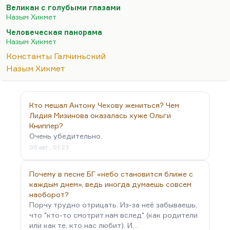
соперников, Слуцкого и Самойлова. Знаете, на
Великан с голубыми глазами
кого немножко Хикмет похож? На другого
Назым Хикмет
сильно влиявшего поэта — на Галчиньского, в
Человеческая панорама
духе которого писали и Слуцкий, и Самойлов. У
Назым Хикмет
Самойлова есть даже стихотворение в духе
Константы Галчиньский
Галчиньского. Вот Константы Ильдефонс
Назым Хикмет
Галчиньский и, конечно, Хикмет — это два
лидера европейской иронической лирики (при
том, что жизнь их была очень разная). Такие
Кто мешал Антону Чехову жениться? Чем
стихотворения Хикмета, как «Великан с
Лидия Мизинова оказалась хуже Ольги
голубыми глазами»… Помните:
Книппер?
Очень убедительно.
Жил великан с голубыми…
06 авг., 01:23
Почему в песне БГ «небо становится ближе с
каждым днем», ведь иногда думаешь совсем
наоборот?
Порчу трудно отрицать. Из-за неё забываешь,
что "кто-то смотрит нам вслед" (как родители
или как те, кто нас любит). И…