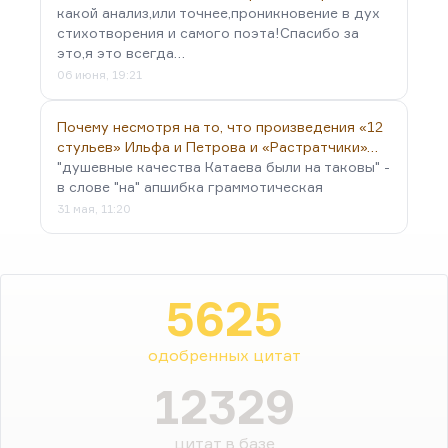
какой анализ,или точнее,проникновение в дух
стихотворения и самого поэта!Спасибо за
это,я это всегда…
06 июня, 19:21
Почему несмотря на то, что произведения «12
стульев» Ильфа и Петрова и «Растратчики»…
"душевные качества Катаева были на таковы" -
в слове "на" апшибка граммотическая
31 мая, 11:20
5625
одобренных цитат
12329
цитат в базе