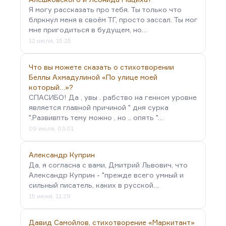
Я могу рассказать про тебя. Ты только что
блркнул меня в своём ТГ, просто зассал. Ты мог
мне пригодиться в будущем, но…
12 июля, 15:25
Что вы можете сказать о стихотворении
Беллы Ахмадулиной «По улице моей
который…»?
СПАСИБО! Да , увы . рабство на генном уровне
является главной причиной " дня сурка
".Развивпть тему можно , но .. опять "…
09 июля, 03:01
Александр Куприн
Да, я согласна с вами, Дмитрий Львович, что
Александр Куприн - "прежде всего умный и
сильный писатель, каких в русской…
15 июня, 11:29
Давид Самойлов, стихотворение «Маркитант»