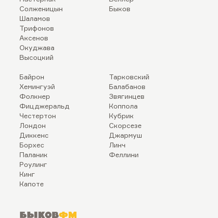
Солженицын
Быков
Шаламов
Трифонов
Аксенов
Окуджава
Высоцкий
Байрон
Тарковский
Хемингуэй
Балабанов
Фолкнер
Звягинцев
Фицджеральд
Коппола
Честертон
Кубрик
Лондон
Скорсезе
Диккенс
Джармуш
Борхес
Линч
Паланик
Феллини
Роулинг
Кинг
Капоте
Быков
ФМ