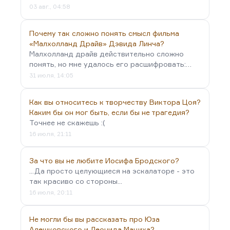
03 авг., 04:58
Почему так сложно понять смысл фильма
«Малхолланд Драйв» Дэвида Линча?
Малхолланд драйв действительно сложно
понять, но мне удалось его расшифровать:…
31 июля, 14:05
Как вы относитесь к творчеству Виктора Цоя?
Каким бы он мог быть, если бы не трагедия?
Точнее не скажешь :(
16 июля, 21:11
За что вы не любите Иосифа Бродского?
...Да просто целующиеся на эскалаторе - это
так красиво со стороны...
16 июля, 20:11
Не могли бы вы рассказать про Юза
Алешковского и Леонида Мациха?