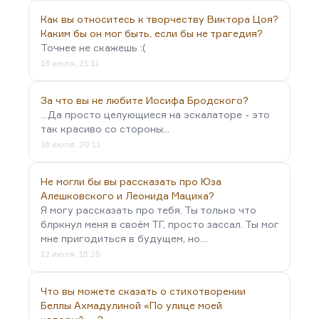
Как вы относитесь к творчеству Виктора Цоя?
Каким бы он мог быть, если бы не трагедия?
Точнее не скажешь :(
16 июля, 21:11
За что вы не любите Иосифа Бродского?
...Да просто целующиеся на эскалаторе - это
так красиво со стороны...
16 июля, 20:11
Не могли бы вы рассказать про Юза
Алешковского и Леонида Мациха?
Я могу рассказать про тебя. Ты только что
блркнул меня в своём ТГ, просто зассал. Ты мог
мне пригодиться в будущем, но…
12 июля, 15:25
Что вы можете сказать о стихотворении
Беллы Ахмадулиной «По улице моей