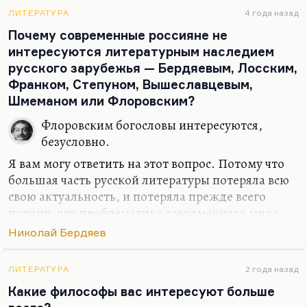
аристократом, который слушал лекции Бердяева
ЛИТЕРАТУРА
4 года назад
ещё после войны. Он был знаменитый
Почему современные россияне не
велосипедист, всю Европу исколесил. Я с ним
интересуются литературным наследием
встретился в Финляндии, и для меня вообще
русского зарубежья — Бердяевым, Лосским,
чудом было его видеть.
И он мне сказал: «Я из всего
Франком, Степуном, Вышеславцевым,
Бердяева запомнил только, что у него был нервный
Шмеманом или Флоровским?
тик. Хотя я был неглупый мальчик, но всё, что он…
Флоровским богословы интересуются,
безусловно.
Я вам могу ответить на этот вопрос. Потому что
большая часть русской литературы потеряла всю
свою актуальность, и потеряла прежде всего
потому, что проблематика современного мира
усложнилась многократно, Россия стала
Николай Бердяев
совершенно другой. Эти люди жили и писали
так, как будто у них было очень много времени.
ЛИТЕРАТУРА
2 года назад
Многое обернулось простой болтологией. Хотя
Какие философы вас интересуют больше
есть прекрасные страницы и в наследии