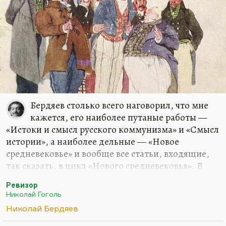
Бердяев столько всего наговорил, что мне
кажется, его наиболее путаные работы —
«Истоки и смысл русского коммунизма» и «Смысл
истории», а наиболее дельные — «Новое
средневековье» и вообще все статьи, входящие,
так сказать, в цикл «Нового средневековья». В
принципе, Бердяев вызывает у меня как раз
Ревизор
наибольшие сомнения и наиболее горькую
Николай Гоголь
иронию.
Николай Бердяев
Я встречался с одним старым русским