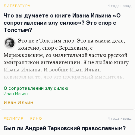
смысле истории, и о новом Средневековье,— мне
кажется, он ближе подошел к теме. Русский
ЛИТЕРАТУРА
4 года назад
коммунизм, он не взялся ниоткуда, и русский
Что вы думаете о книге Ивана Ильина «О
большевизм — это продолжение отнюдь не
сопротивлении злу силою»? Это спор с
долготерпения, а многих черт, многих
Толстым?
проявлений народного радикализма. Так что
Это не с Толстым спор. Это на самом деле,
Шестов, видя там долготерпение, мне…
конечно, спор с Бердяевым, с
Мережковским, со значительной частью русской
эмигрантской интеллигенции. Я не люблю книгу
Ивана Ильина. И вообще Иван Ильин —
невзирая на то, что это прекрасный мыслитель,
замечательный историк немецкой философии,
О сопротивлении злу силою
прекрасный знаток античности и так далее,
Иван Ильин
прототип, кстати, известной картины
Иван Ильин
«Мыслитель», один из героев, там он с
Флоренским беседует, нестеровской картины,—
при всём при этом мне не нравится Иван Ильин.
РЕЛИГИЯ
КИНО
4 года назад
Я имею право на это мнение. Он очень нравился
Был ли Андрей Тарковский православным?
крупным русским силовикам периода пятого-