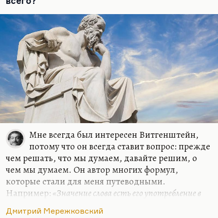
всего?
Шмемана, пожалуй, и Бердяева, и уж конечно,
Лосского. Бердяев мне кажется скорее
публицистом таким, достаточно переменчивым.
И у Розанова, и у Флоровского, богослова
превосходного, у Флоренского, которого я ценю
выше всех остальных, конечно, есть…
Мне всегда был интересен Витгенштейн,
потому что он всегда ставит вопрос: прежде
чем решать, что мы думаем, давайте решим, о
чем мы думаем. Он автор многих формул,
которые стали для меня путеводными.
Например:
«Значение слова есть его употребление в
языке»
. Очень многие слова действительно
«до
Дмитрий Мережковский
важного самого в привычку уходят, ветшают, как