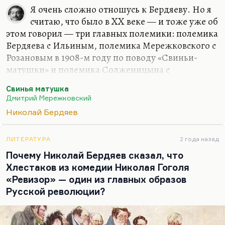
Я очень сложно отношусь к Бердяеву. Но я
считаю, что было в XX веке — и тоже уже об
этом говорил — три главных полемики: полемика
Бердяева с Ильиным, полемика Мережковского с
Розановым в 1908-м году по поводу «Свиньи-
матушки» и полемика Солженицына с
Сахаровым (ну, как частный случай полемика
Свинья матушка
Солженицына с Синявским; потому что
Дмитрий Мережковский
Синявский ну как бы более opposite, более
Николай Бердяев
наглядно противопоставлен Солженицыну,
нежели Сахаров, с которым у них могли быть
общие взгляды; с Синявским они диаметрально
ЛИТЕРАТУРА
2 года назад
враждебны).
Почему Николай Бердяев сказал, что
Хлестаков из комедии Николая Гоголя
Значит, олемика Бердяева с Ильиным — это
«Ревизор» — один из главных образов
самое актуальное, что есть в русской философии
Русской революции?
XX века, при том, что, строго говоря, к
философии это не имеет отношения. Философия
— это, все-таки,…