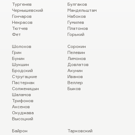
Тургенев
Булгаков
Чернышевский
Мандельштам
Гончаров
Набоков
Некрасов
Гумилев
Тютчев
Платонов
Фет
Горький
Шолохов
Сорокин
Грин
Пелевин
Бунин
Лимонов
Шукшин
Довлатов
Бродский
Акунин
Стругацкие
Иванов
Пастернак
Веллер
Солженицын
Быков
Шаламов
Трифонов
Аксенов
Окуджава
Высоцкий
Байрон
Тарковский