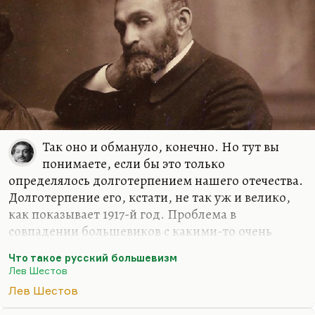
Так оно и обмануло, конечно. Но тут вы
понимаете, если бы это только
определялось долготерпением нашего отечества.
Долготерпение его, кстати, не так уж и велико,
как показывает 1917-й год. Проблема в
совпадении большевиков с какими-то очень
глубокими, врожденными тяготениями,
Что такое русский большевизм
предпочтениями, с какими-то народными
Лев Шестов
образами. Здесь Бердяев, мне кажется, говоря об
Лев Шестов
истоках и смысле русского коммунизма, и о