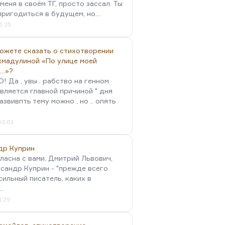
меня в своём ТГ, просто зассал. Ты
пригодиться в будущем, но…
5:25
можете сказать о стихотворении
хмадулиной «По улице моей
…»?
 Да , увы . рабство на генном
вляется главной причиной " дня
Развивпть тему можно , но .. опять
03:01
др Куприн
гласна с вами, Дмитрий Львович,
сандр Куприн - "прежде всего
сильный писатель, каких в
…
1:29