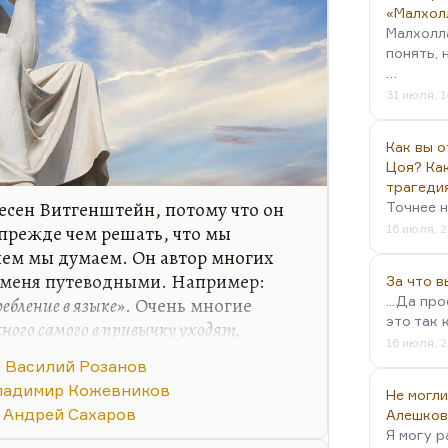
«Малхол
Малхолл
понять, 
…
31 июля, 1
Как вы о
Цоя? Как
трагеди
есен Витгенштейн, потому что он
Точнее н
 прежде чем решать, что мы
16 июля, 2
чем мы думаем. Он автор многих
я меня путеводными. Например:
За что 
ебление в языке»
. Очень многие
...Да пр
это так 
жного самого в привычку уходят,
16 июля, 2
ь многие слова утратили смысл.
Василий Розанов
отмыть, по-самойловски:
«Их
ладимир Кожевников
Не могли
том наше ремесло».
Андрей Сахаров
Алешков
тия был интересен Кожев (он же
Я могу р