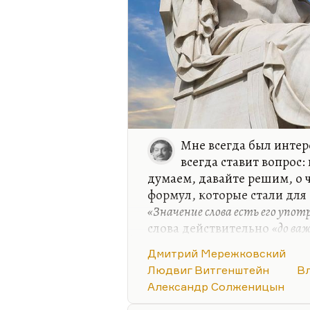
Мне всегда был интер
всегда ставит вопрос:
думаем, давайте решим, о 
формул, которые стали дл
«Значение слова есть его употр
слова действительно
«до ва
ветшают, как платья»
. Очен
Дмитрий Мережковский
Витгенштейн их пытается 
Людвиг Витгенштейн
В
протирают, как стекло, и в э
Александр Солженицын
Мне из философов ХХ столе