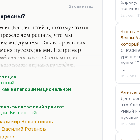
авным образом потому, что он
блркнул 
2 года назад
мог мне 
не была ли вся репрессивная
тересны?
12 июля, 1
есен Витгенштейн, потому что он
Что вы 
 прежде чем решать, что мы
Беллы А
чем мы думаем. Он автор многих
который
я меня путеводными. Например:
СПАСИБО!
ебление в языке»
. Очень многие
уровне я
сурка ".
жного самого в привычку уходят,
"…
ь многие слова утратили смысл.
09 июля, 
сердцах
отмыть, по-самойловски:
«Их
явский
том наше ремесло».
 как категории национальной
Алексан
тия был интересен Кожев (он же
Да, я со
авным образом потому, что он
что Алек
гико-философский трактат
не была ли вся репрессивная
умный и 
виг Витгенштейн
русской
ладимир Кожевников
15 июня, 1
Василий Розанов
рдяев