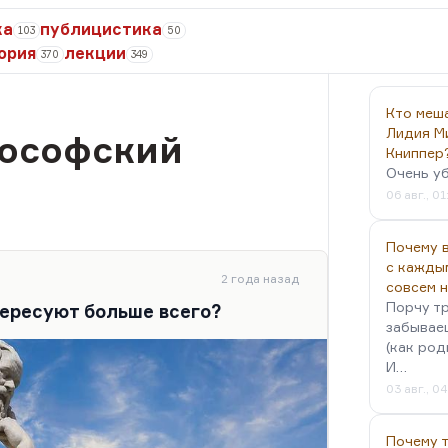
ка
публицистика
103
50
ория
лекции
370
349
Кто меш
Лидия М
ософский
Книппер
Очень у
06 авг., 01
Почему в
с кажды
2 года назад
совсем 
Порчу тр
ересуют больше всего?
забываеш
(как род
И…
03 авг., 0
Почему 