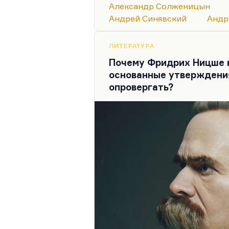
Александр Солженицын
Андрей Синявский
Андр
ЛИТЕРАТУРА
Почему Фридрих Ницше в
основанные утверждения
опровергать?