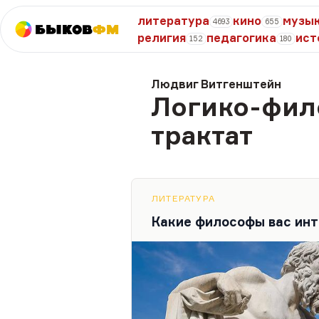
литература
кино
музы
4693
655
Быков
ФМ
религия
педагогика
ист
152
180
Людвиг Витгенштейн
Логико-фил
трактат
ЛИТЕРАТУРА
Какие философы вас инт