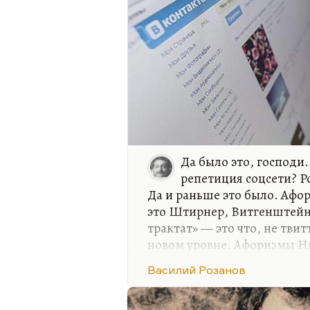
Да было это, господи.
репетиция соцсети? Р
Да и раньше это было. Афо
это Штирнер, Витгенштейн
трактат» — это что, не тви
новом уровне. Афоризмы Ни
многие его тексты написан
Василий Розанов
вид литературы, поверьте.
такое отсутствие целостнос