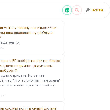
Войти
ал Антону Чехову жениться? Чем
изинова оказалась хуже Ольги
?
бедительно.
:23
 песне БГ «небо становится ближе
м днем», ведь иногда думаешь
наоборот?
удно отрицать. Из-за неё
ь, что "кто-то смотрит нам вслед"
ители или как те, кто нас любит).
4:58
так сложно понять смысл фильма