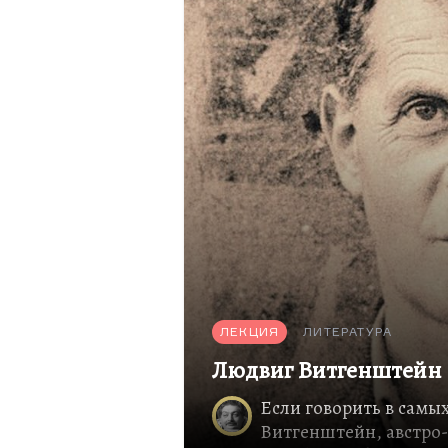
политолковательность. Ве
так и сяк, и абсолютно пр
сожалению, минус.
ЛЕКЦИЯ
ЛИТЕРАТУРА
Людвиг Витгенштейн
Если говорить в самы
Витгенштейн, австро-