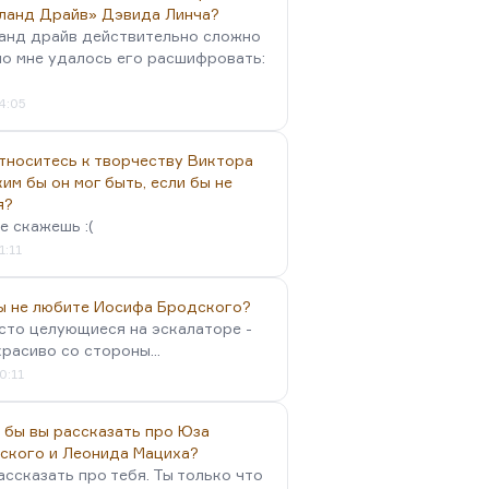
ланд Драйв» Дэвида Линча?
анд драйв действительно сложно
но мне удалось его расшифровать:
4:05
тноситесь к творчеству Виктора
им бы он мог быть, если бы не
я?
е скажешь :(
1:11
вы не любите Иосифа Бродского?
осто целующиеся на эскалаторе -
красиво со стороны...
0:11
 бы вы рассказать про Юза
ского и Леонида Мациха?
ассказать про тебя. Ты только что