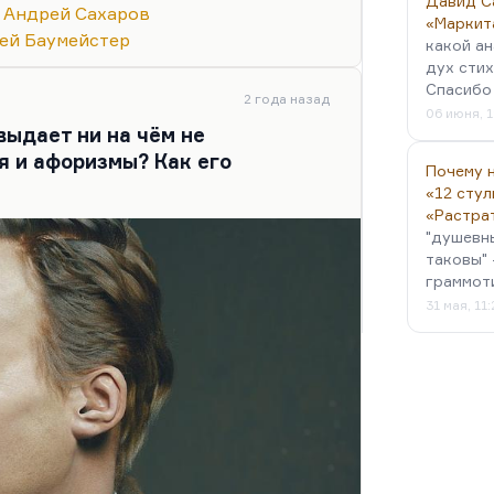
Давид С
Андрей Сахаров
«Маркит
ей Баумейстер
какой ан
дух стих
Спасибо 
2 года назад
06 июня, 1
ыдает ни на чём не
 и афоризмы? Как его
Почему н
«12 стул
«Растра
"душевн
таковы" 
граммот
31 мая, 11