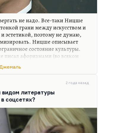
овергать не надо. Все-таки Ницше
 тонкой грани между искусством и
и эстетикой, поэтому не думаю,
лемизировать. Ницше описывает
ограничное состояние культуры.
е писал афоризмами (во всяком
ком трактате») в предисловии
 Джемаль
нига понятна будет тому, кто уже
И я, в общем, совершенно солидарен
ипе, это можно было написать на
2 года назад
м видом литературы
 в соцсетях?
еликая книга предназначена так уж
ли тем, кто…