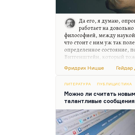
Да его, я думаю, опр
работает на довольно
философией, между наукой 
что стоит с ним уж так по
определенное состояние, п
Витгенштейн, который тож
случае, в «Логико-философс
Фридрих Ницше
Гейдар
честно предупредил:
«Эта к
думал в этом направлении»
. 
с такой позицией. В принц
ЛИТЕРАТУРА
ПУБЛИЦИСТИКА
всех книжных обложках.
Можно ли считать новы
талантливые сообщения
Мы напрасно думаем, что в
всем. Она предназначена и