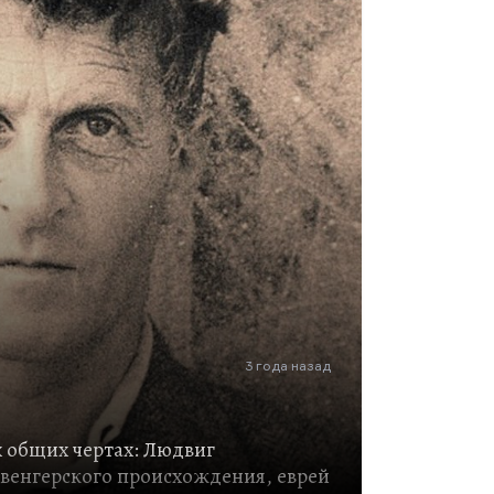
дь Ницше можно растолковать и
отивоположным образом. И это, к
3 года назад
х общих чертах: Людвиг
венгерского происхождения, еврей