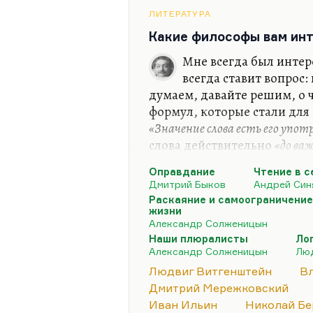
Кожевников). Интересен гл
ЛИТЕРАТУРА
первым поставил вопрос, а 
Какие философы вам ин
система…
Мне всегда был интер
всегда ставит вопрос:
думаем, давайте решим, о 
формул, которые стали дл
«Значение слова есть его употр
слова действительно
«до ва
ветшают, как платья»
. Очен
Оправдание
Чтение в 
Витгенштейн их пытается 
Дмитрий Быков
Андрей Син
протирают, как стекло, и в э
Раскаяние и самоограничение
жизни
Мне из философов ХХ столе
Александр Солженицын
Кожевников). Интересен гл
Наши плюралисты
Ло
первым поставил вопрос, а 
Александр Солженицын
Люд
система…
Людвиг Витгенштейн
В
Дмитрий Мережковский
Иван Ильин
Николай Бе