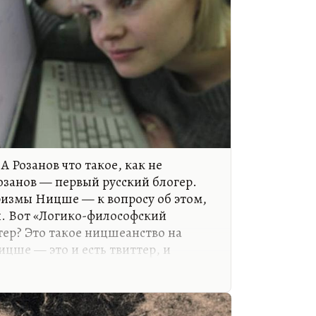
 А Розанов что такое, как не
озанов — первый русский блогер.
ризмы Ницше — к вопросу об этом,
. Вот «Логико-философский
ттер? Это такое ницшеанство на
цше — это и есть твиттер, и
ы вполне твиттерно. Это не новый
 Просто афористичности присуще
ти, амбивалентность,