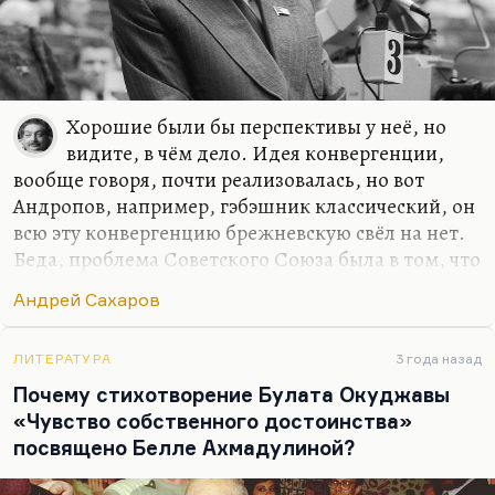
Хорошие были бы перспективы у неё, но
видите, в чём дело. Идея конвергенции,
вообще говоря, почти реализовалась, но вот
Андропов, например, гэбэшник классический, он
всю эту конвергенцию брежневскую свёл на нет.
Беда, проблема Советского Союза была в том, что
в нём боролись тоже две башни: условно
Андрей Сахаров
черненковская и условно горбачёвская. Это чудо,
что Горбачёв пришёл к власти. (Кстати,
поздравляю его с грядущим юбилеем.) А то, что
ЛИТЕРАТУРА
3 года назад
он мог проиграть Гришину и всё продолжалось
Почему стихотворение Булата Окуджавы
бы — я думаю, что это не была бы конвергенция.
«Чувство собственного достоинства»
Я думаю, что это было бы какое-то всё-таки
посвящено Белле Ахмадулиной?
гниение, доходящее до взрыва. Когда не