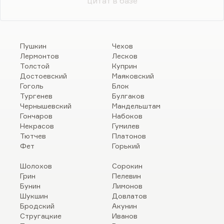
цитат в базе
Пушкин
Чехов
Лермонтов
Лесков
Толстой
Куприн
Достоевский
Маяковский
Гоголь
Блок
Тургенев
Булгаков
Чернышевский
Мандельштам
Гончаров
Набоков
Некрасов
Гумилев
Тютчев
Платонов
Фет
Горький
Шолохов
Сорокин
Грин
Пелевин
Бунин
Лимонов
Шукшин
Довлатов
Бродский
Акунин
Стругацкие
Иванов