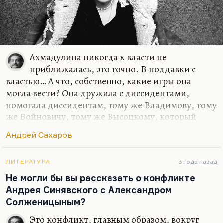
Ахмадулина никогда к власти не
приближалась, это точно. В поддавки с
властью… А что, собственно, какие игры она
могла вести? Она дружила с диссидентами,
помогала диссидентам, тому же Владимову, тому
же Войновичу, тому же Высоцкому, который
несомненно по статусу своему был диссидентом.
Андрей Сахаров
Она вступалась за Сахарова, когда писала: «Если
нет академиков, готовых его защитить, то вот я,
академик Калифорнийской академии искусств».
ЛИТЕРАТУРА
3 года назад
Она не была политическим поэтом, она не очень
Не могли бы вы рассказать о конфликте
много ездила за границу, кроме как по
Андрея Синявского с Александром
приглашениям американских университетов. Она
Солженицыным?
не была таким хитовым гастролером, как
Это конфликт, главным образом, вокруг