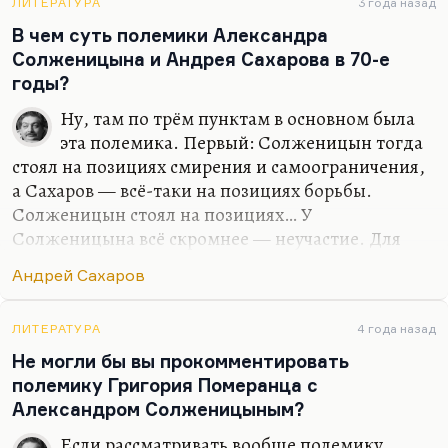
ЛИТЕРАТУРА
3 года назад
реформ в России… Как всегда, повторяются и
В чем суть полемики Александра
«Вехи» абсолютно точно. Коллективные
Солженицына и Андрея Сахарова в 70-е
сборники: «Вехи», «Смена вех», «Из-под глыб».
годы?
Необходимость смирения, самоограничения,
опять поношение в адрес интеллигенции.
Ну, там по трём пунктам в основном была
Сахаров, конечно, не думает ни о смирении, ни о
эта полемика. Первый: Солженицын тогда
самоограничении, а наоборот — о
стоял на позициях смирения и самоограничения,
необходимости…
а Сахаров — всё-таки на позициях борьбы.
Солженицын стоял на позициях… У
Солженицына всё скромнее — неучастие. Для
Сахарова есть активный гражданский процесс;
Андрей Сахаров
для него жить не по лжи — недостаточно.
Второе: Солженицын стоит на позициях
неприязни, а временами ненависти к
ЛИТЕРАТУРА
4 года назад
образованщине, а для Сахарова интеллигенция —
Не могли бы вы прокомментировать
это высшее состояние народа, не просто часть
полемику Григория Померанца с
народа, а лучшая его часть и главный
Александром Солженицыным?
плодоносный, плодородный слой, который есть в
Если рассматривать вообще полемику