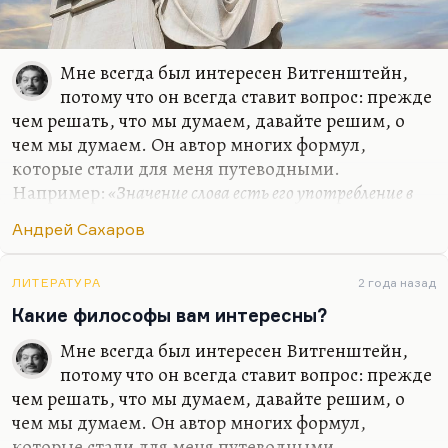
Мне всегда был интересен Витгенштейн,
потому что он всегда ставит вопрос: прежде
чем решать, что мы думаем, давайте решим, о
чем мы думаем. Он автор многих формул,
которые стали для меня путеводными.
Например:
«Значение слова есть его употребление в
языке»
. Очень многие слова действительно
«до
Андрей Сахаров
важного самого в привычку уходят, ветшают, как
платья»
. Очень многие слова утратили смысл.
Витгенштейн их пытается отмыть, по-
ЛИТЕРАТУРА
2 года назад
самойловски:
«Их протирают, как стекло, и в этом
Какие философы вам интересны?
наше ремесло».
Мне всегда был интересен Витгенштейн,
Мне из философов ХХ столетия был интересен
потому что он всегда ставит вопрос: прежде
Кожев (он же Кожевников). Интересен главным
чем решать, что мы думаем, давайте решим, о
образом потому, что он первым поставил вопрос,
чем мы думаем. Он автор многих формул,
а не была ли вся репрессивная система…
которые стали для меня путеводными.