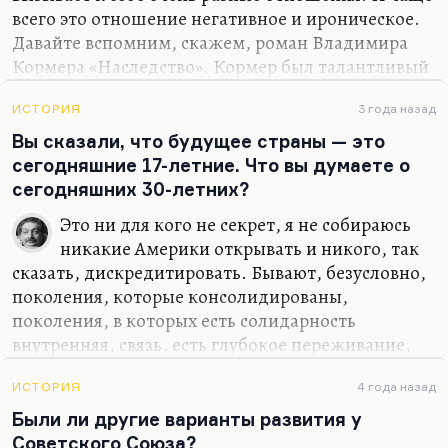
всего это отношение негативное и ироническое.
Давайте вспомним, скажем, роман Владимира
Кормера «Наследство». Кормер был талантливый
писатель, но «Наследство» — это роман о
сектантской природе диссидентского движения,
ИСТОРИЯ
3 года назад
о культах личности, которые там возникают, о
Вы сказали, что будущее страны — это
диком самомнении, о невежестве диссидентов.
сегодняшние 17-летние. Что вы думаете о
Диссиденты сами отличались довольно большой
сегодняшних 30-летних?
самоиронией. Вспомните кимовские песенки
Это ни для кого не секрет, я не собираюсь
типа «Блатной диссидентской»:
никакие Америки открывать и никого, так
Покамест мы статую выбирали,
сказать, дискредитировать. Бывают, безусловно,
Где лозунги сподручней раскидать,
поколения, которые консолидированы,
Они у нас на хате побывали,
поколения, в которых есть солидарность
Три доллара засунув под…
внутренняя, связь, есть глубокое переживание,
которое всех объединило. Это поколение
шестидесятников, например — то, что Новелла
ИСТОРИЯ
4 года назад
Матвеева так точно назвала «ранней дружней
Были ли другие варианты развития у
весной талантов». Да, безусловно. А есть
Советского Союза?