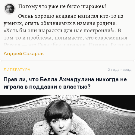
Потому что уже не было шаражек!
Очень хорошо недавно написал кто-то из
ученых, опять обвиняемых в измене родине:
«Хоть бы они шаражки для нас построили!». В
том-то и проблема, понимаете, что современная
Россия — это Гулаг без шаражек. Правда, Гулаг не
такой тотальный, как Колыма,
Андрей Сахаров
Не могу я больше цитировать эту фразу — я уже,
как правильно заметил Никита Елисеев, всех
ЛИТЕРАТУРА
2 года назад
достал этим сравнением, но правда, 90% занято
Прав ли, что Белла Ахмадулина никогда не
рабским трудом, а 10% сидят в шаражке. Так
играла в поддавки с властью?
сегодня 100% занято рабским трудом. Вам
нравится эта альтернатива?
Валерий Тодоровский гениальным своим чутьем
просчитал сериал «Бомба», в котором
рассказывается, что Советский Союз и был такой
бомбой, которую построили в…