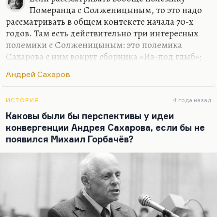
стране. Ну и, наконец, для Сахарова существует
Померанца с Солженицыным, то это надо
перспектива конвергенции, а для Солженицына
рассматривать в общем контексте начала 70-х
Запад — это абсолютно враждебное…
годов. Там есть действительно три интересных
полемики с Солженицыным: это полемика
Сахарова с ним вокруг сборника «Из-под глыб»;
это полемика Синявского — статья «Чтение в
Андрей Сахаров
сердцах»; и это полемика Померанца. Все три
спора идут об авторитарных тенденциях в
мировоззрении, в творчестве и в поведении
ИСТОРИЯ
4 года назад
Солженицына.
Каковы были бы перспективы у идеи
конвергенции Андрея Сахарова, если бы не
И вот вопрос: неизбежны ли эти авторитарные
появился Михаил Горбачёв?
тенденции, можно ли было избежать такого
авторитаризма, выстраивая образ борца? Вот это
невозможно, наверное, но просто есть разные
стратеги борьбы. Синявский же тоже боролся, но
он боролся, как и Померанц, скорее…