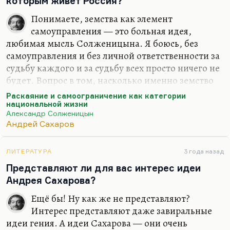
которым живёт Россия?
философии это не имеет отношения. Философия
— это, все-таки,…
Понимаете, земства как элемент
самоуправления — это больная идея,
любимая мысль Солженицына. Я боюсь, без
самоуправления и без личной ответственности за
судьбу каждого и за судьбу всех просто ничего не
будет. Вопрос в том, насколько именно земство
является органичной формой. Оно не прижилось.
Раскаяние и самоограничение как категории
И Тургенев, и Толстой по-разному высмеяли
национальной жизни
Александр Солженицын
тщету земцев. Но боюсь, что правда лежит всё-
Андрей Сахаров
таки на этом пути.
А «жить не по лжи» — это такая тоже
ЛИТЕРАТУРА
3 года назад
солженицынская программа-минимум, вполне
Представляют ли для вас интерес идеи
исполнимая. Я просто не думаю, что прав здесь
Андрея Сахарова?
Солженицын. Ведь главный спор Солженицына
и Сахарова развернулся не из-за западничества
Ещё бы! Ну как же не представляют?
или славянофильства, а главная полемика 1972
Интерес представляют даже завиральные
года — Солженицын, «Раскаяние и…
идеи гения. А идеи Сахарова — они очень