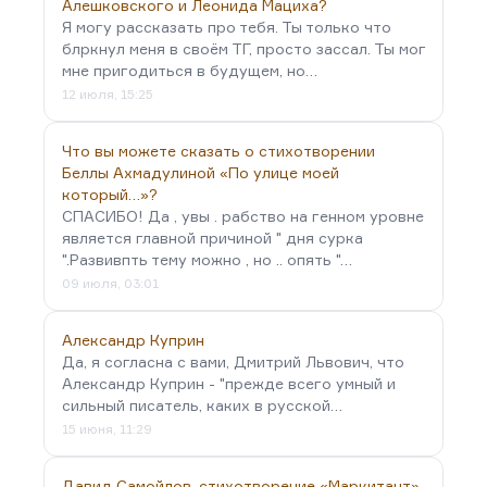
Алешковского и Леонида Мациха?
Я могу рассказать про тебя. Ты только что
блркнул меня в своём ТГ, просто зассал. Ты мог
мне пригодиться в будущем, но…
12 июля, 15:25
Что вы можете сказать о стихотворении
Беллы Ахмадулиной «По улице моей
который…»?
СПАСИБО! Да , увы . рабство на генном уровне
является главной причиной " дня сурка
".Развивпть тему можно , но .. опять "…
09 июля, 03:01
Александр Куприн
Да, я согласна с вами, Дмитрий Львович, что
Александр Куприн - "прежде всего умный и
сильный писатель, каких в русской…
15 июня, 11:29
Давид Самойлов, стихотворение «Маркитант»