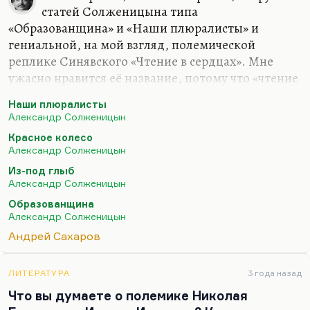
Вознесенский или Евтушенко. Кстати говоря,
статей Солженицына типа
Вознесенский тоже с этой властью почти не
«Образованщина» и «Наши плюралисты» и
играл, у него…
гениальной, на мой взгляд, полемической
реплике Синявского «Чтение в сердцах». Мне
ужасно нравится её название, потому что «чтение
в сердцах» — это одновременно попытка
Наши плюралисты
рентгеновским оком проницать сущность
Александр Солженицын
собеседника, и одновременно озлобленное,
Красное колесо
пристрастное чтение.
«Солженицын
Александр Солженицын
эволюционирует и необязательно по направлению к
Из-под глыб
небу»
,— сформулировал Синявский в 1974 году. В
Александр Солженицын
открытом письме Солженицыну он пишет:
«Не
Образованщина
стал бы я блажить, если бы это не вводило людей во
Александр Солженицын
многие соблазны»
. Речь идет именно об этих двух
Андрей Сахаров
твердынях 70-х годов: лагере Сахарова и лагере…
ЛИТЕРАТУРА
3 года назад
Что вы думаете о полемике Николая