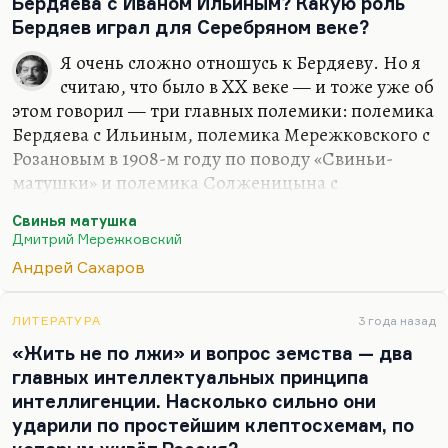
Бердяева с Иваном Ильиным? Какую роль
Бердяев играл для Серебряном веке?
Я очень сложно отношусь к Бердяеву. Но я
считаю, что было в XX веке — и тоже уже об
этом говорил — три главных полемики: полемика
Бердяева с Ильиным, полемика Мережковского с
Розановым в 1908-м году по поводу «Свиньи-
матушки» и полемика Солженицына с
Сахаровым (ну, как частный случай полемика
Свинья матушка
Солженицына с Синявским; потому что
Дмитрий Мережковский
Синявский ну как бы более opposite, более
Андрей Сахаров
наглядно противопоставлен Солженицыну,
нежели Сахаров, с которым у них могли быть
общие взгляды; с Синявским они диаметрально
ЛИТЕРАТУРА
3 года назад
враждебны).
«Жить не по лжи» и вопрос земства — два
главных интеллектуальных принципа
Значит, олемика Бердяева с Ильиным — это
интеллигенции. Насколько сильно они
самое актуальное, что есть в русской философии
ударили по простейшим клептосхемам, по
XX века, при том, что, строго говоря, к