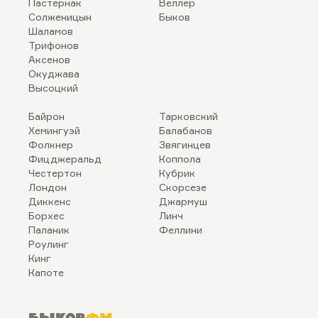
Пастернак
Веллер
Солженицын
Быков
Шаламов
Трифонов
Аксенов
Окуджава
Высоцкий
Байрон
Тарковский
Хемингуэй
Балабанов
Фолкнер
Звягинцев
Фицджеральд
Коппола
Честертон
Кубрик
Лондон
Скорсезе
Диккенс
Джармуш
Борхес
Линч
Паланик
Феллини
Роулинг
Кинг
Капоте