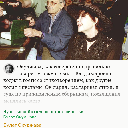
появляется реформатор, конвергенция весьма
проблематична.
Сахаров был человек очень умный…
Окуджава, как совершенно правильно
говорит его жена Ольга Владимировна,
ходил в гости со стихотворением, как другие
ходят с цветами. Он дарил, раздаривал стихи, и
судя по прижизненным сборникам, посвящения
менялись часто.
Он вообще без посвящений стихотворения
Чувство собственного достоинства
практически не публиковал. Большинство его
Булат Окуджава
опубликованных произведений адресованы
Булат Окуджава