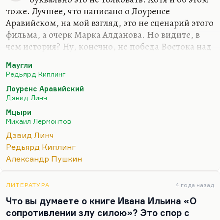
тоже. Лучшее, что написано о Лоуренсе
Аравийском, на мой взгляд, это не сценарий этого
фильма, а очерк Марка Алданова. Но видите, в
чем история? Ну, конечно, не победа Востока над
Западом, а скорее такое киплингианское
Маугли
взаимное обогащение, слияние.
Редьярд Киплинг
Видите ли, это сложная тема, но британское
Лоуренс Аравийский
отношение к Востоку гораздо шире, чем
Дэвид Линч
колониалистское. Вот о Моэме много вопросов —
Мцыри
ну, в связи с тем, что я «Эшендена» упоминал, его
Михаил Лермонтов
цикл, и так далее. Это не просто колонизация, это
Дэвид Линч
не презрение колонизатора, это не высокомерие.
Редьярд Киплинг
Это даже не конфликт технократической
Александр Пушкин
культуры с культурой, так сказать (чтобы не
употреблять…
ЛИТЕРАТУРА
4 года назад
Что вы думаете о книге Ивана Ильина «О
сопротивлении злу силою»? Это спор с