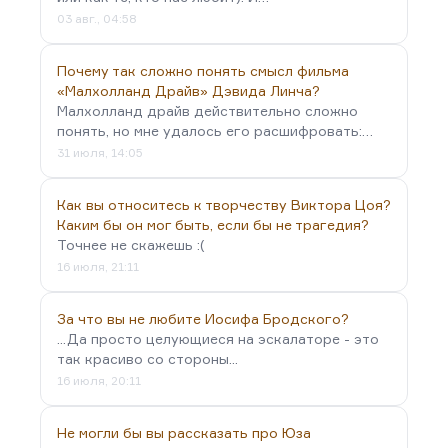
03 авг., 04:58
Почему так сложно понять смысл фильма
«Малхолланд Драйв» Дэвида Линча?
Малхолланд драйв действительно сложно
понять, но мне удалось его расшифровать:…
31 июля, 14:05
Как вы относитесь к творчеству Виктора Цоя?
Каким бы он мог быть, если бы не трагедия?
Точнее не скажешь :(
16 июля, 21:11
За что вы не любите Иосифа Бродского?
...Да просто целующиеся на эскалаторе - это
так красиво со стороны...
16 июля, 20:11
Не могли бы вы рассказать про Юза