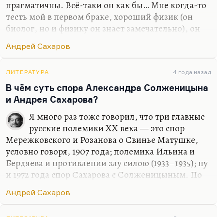
прагматичны. Всё-таки он как бы… Мне когда-то
тесть мой в первом браке, хороший физик (он
биолог, но и физику он знает замечательно), он
как-то сказал:
«Сахаров был очень хорошим
Андрей Сахаров
теоретиком, но гениальным прикладником»
. И вот я
думаю, что гениальный прикладник не может не
понимать, как могла быть устроена политика. Во
ЛИТЕРАТУРА
4 года назад
всяком случае, в полемике Солженицына и
В чём суть спора Александра Солженицына
Сахарова о мире, прогрессе и интеллектуальной
и Андрея Сахарова?
свободе я всецело на стороне Сахарова. И считаю,
Я много раз тоже говорил, что три главные
что идеи конвергенции — это очень здоровые
русские полемики XX века — это спор
идеи для семидесятых годов, более здоровые, чем
Мережковского и Розанова о Свинье Матушке,
идеи полной отмены советского строя,…
условно говоря, 1907 года; полемика Ильина и
Бердяева и противлении злу силою (1933–1935); ну
и 1972 года спор Сахарова с Солженицыным. По
трём параметрам тоже шёл этот спор.
Андрей Сахаров
Первое — естественно, Солженицын полагает
необходимым после очередного поражения