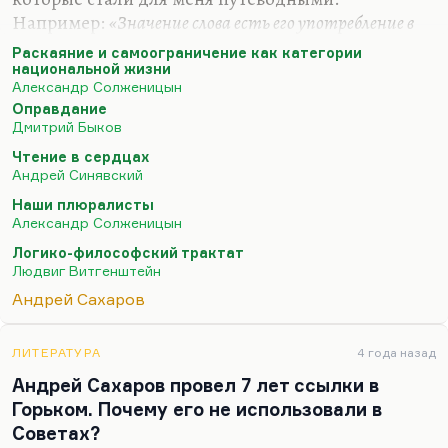
Например:
«Значение слова есть его употребление в
языке»
. Очень многие слова действительно
«до
Раскаяние и самоограничение как категории
важного самого в привычку уходят, ветшают, как
национальной жизни
Александр Солженицын
платья»
. Очень многие слова утратили смысл.
Оправдание
Витгенштейн их пытается отмыть, по-
Дмитрий Быков
самойловски:
«Их протирают, как стекло, и в этом
Чтение в сердцах
наше ремесло».
Андрей Синявский
Мне из философов ХХ столетия был интересен
Наши плюралисты
Кожев (он же Кожевников). Интересен главным
Александр Солженицын
образом потому, что он первым поставил вопрос,
Логико-философский трактат
а не была ли вся репрессивная система…
Людвиг Витгенштейн
Андрей Сахаров
ЛИТЕРАТУРА
4 года назад
Андрей Сахаров провел 7 лет ссылки в
Горьком. Почему его не использовали в
Советах?