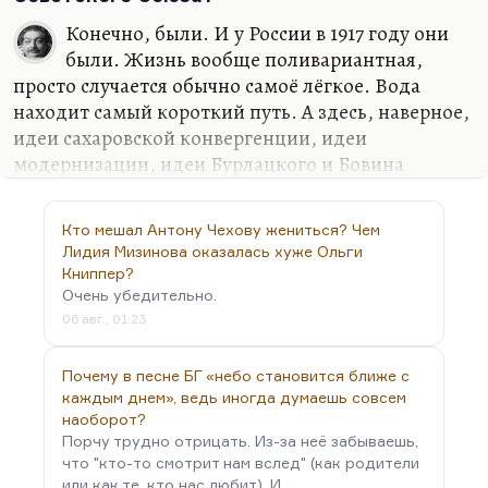
поколения, которые выросли в безвременье, у
Конечно, были. И у России в 1917 году они
которых нет связей, и связей быть не должно, где
были. Жизнь вообще поливариантная,
каждый выживает в одиночку. Мы можем
просто случается обычно самоё лёгкое. Вода
говорить о шестидесятниках, но мы не можем
находит самый короткий путь. А здесь, наверное,
говорить о семидесятниках, как о целостном
идеи сахаровской конвергенции, идеи
явлении, потому что они расколоты. Это та
модернизации, идеи Бурлацкого и Бовина
ситуация, о которой…
(помощников и консультантов Андропова) могли
привести к разным вариантам. Конечно, это не
Кто мешал Антону Чехову жениться? Чем
значит, что Советский Союз был однозначно
Лидия Мизинова оказалась хуже Ольги
хороший. Я просто говорю: то, что наступило
Книппер?
после Советского Союза — это энтропия, распад,
Очень убедительно.
разрушение. Ничего хорошего в этом нет.
06 авг., 01:23
Естественно, что и «Кино про Алексеева»… Ну,
Почему в песне БГ «небо становится ближе с
«Кино про Алексеева» — картина несколько более
каждым днем», ведь иногда думаешь совсем
плоская, хотя талантливая. «Территория» — удача
наоборот?
настоящая. И удачей был роман Олега…
Порчу трудно отрицать. Из-за неё забываешь,
что "кто-то смотрит нам вслед" (как родители
или как те, кто нас любит). И…