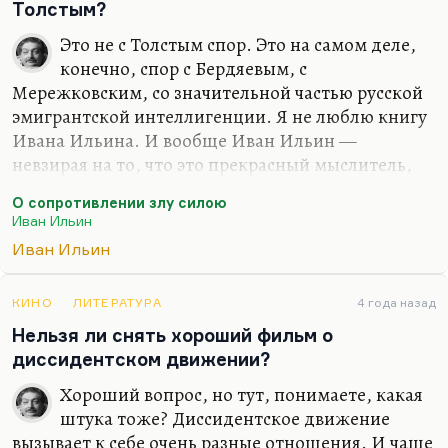
Толстым?
Это не с Толстым спор. Это на самом деле,
конечно, спор с Бердяевым, с
Мережковским, со значительной частью русской
эмигрантской интеллигенции. Я не люблю книгу
Ивана Ильина. И вообще Иван Ильин —
невзирая на то, что это прекрасный мыслитель,
замечательный историк немецкой философии,
О сопротивлении злу силою
прекрасный знаток античности и так далее,
Иван Ильин
прототип, кстати, известной картины
Иван Ильин
«Мыслитель», один из героев, там он с
Флоренским беседует, нестеровской картины,—
при всём при этом мне не нравится Иван Ильин.
КИНО
ЛИТЕРАТУРА
4 года назад
Я имею право на это мнение. Он очень нравился
Нельзя ли снять хороший фильм о
крупным русским силовикам периода пятого-
диссидентском движении?
десятого годов, пока его не сменил Фёдор
Хороший вопрос, но тут, понимаете, какая
Достоевский, на которого идёт сейчас такая мода,
штука тоже? Диссидентское движение
которого так сейчас принято…
вызывает к себе очень разные отношения. И чаще