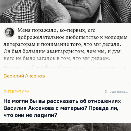
это в довольно близком времени произойдет,
потому что актуальность этой книги только
возрастает с годами.
«Остров Крым» ― это самый известный, самый…
Меня поражало, во-первых, его
доброжелательное любопытство к молодым
литераторам и понимание того, что мы делали.
Он был большим авангардистом, чем мы, и для
него не было загадок в том, что мы делаем.
Его отзыв об «Орфографии» оказался когда-то для
меня совершенно незаменимым, окрыляющим, и
Василий Аксенов
главным образом потому, что он это матери
сказал. Мы приехали с ней на Парижскую
ЛИТЕРАТУРА
3 года назад
книжную ярмарку. Я мать захватил с собой за
Не могли бы вы рассказать об отношениях
свой счет. Я никогда не занимался получением
Василия Аксенова с матерью? Правда ли,
взяток от власти. Да и у нее были свои деньги, она
что они не ладили?
могла себе позволить слетать в Париж.
И вот стоим мы у лифта, и Аксенов ей говорит: