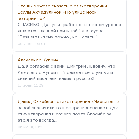
Что вы можете сказать о стихотворении
Беллы Ахмадулиной «По улице моей
который…»?
СПАСИБО! Да , увы . рабство на генном уровне
является главной причиной " дня сурка
".Развивпть тему можно , но .. опять "…
09 июля, 03:01
Александр Куприн
Да, я согласна с вами, Дмитрий Львович, что
Александр Куприн - "прежде всего умный и
сильный писатель, каких в русской…
15 июня, 11:29
Давид Самойлов, стихотворение «Маркитант»
какой анализ,или точнее,проникновение в дух
стихотворения и самого поэта!Спасибо за
это,я это всегда…
06 июня, 19:21