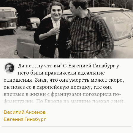
«Сын ваш написал классный роман, особенно
хорошие такие-то и такие-то вещи». Он назвал
их. И я просто…
Да нет, ну что вы! С Евгенией Гинзбург у
него были практически идеальные
отношения. Зная, что она умереть может скоро,
он повез ее в европейскую поездку, где она
впервые в жизни с французами поговорила по-
французски. По Европе на машине поехал с ней.
Конецкий, когда они разругались с Аксеновым (со
Василий Аксенов
стороны Конецкого это было очень
Евгения Гинзбург
отвратительно, со стороны Аксенова, конечно,
это тоже было грубо, но Конецкий совсем