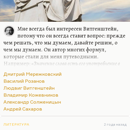
Мне всегда был интересен Витгенштейн,
потому что он всегда ставит вопрос: прежде
чем решать, что мы думаем, давайте решим, о
чем мы думаем. Он автор многих формул,
которые стали для меня путеводными.
Например:
«Значение слова есть его употребление в
языке»
. Очень многие слова действительно
«до
Дмитрий Мережковский
важного самого в привычку уходят, ветшают, как
Василий Розанов
платья»
. Очень многие слова утратили смысл.
Людвиг Витгенштейн
Витгенштейн их пытается отмыть, по-
Владимир Кожевников
самойловски:
«Их протирают, как стекло, и в этом
Александр Солженицын
наше ремесло».
Андрей Сахаров
Мне из философов ХХ столетия был интересен
Кожев (он же Кожевников). Интересен главным
ЛИТЕРАТУРА
2 года назад
образом потому, что он первым поставил вопрос,