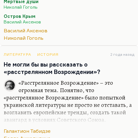
Мертвые души
Собственно, и Гоголю перед «Мертвыми душами»
Николай Гоголь
нужна была «Коляска». В «Коляске» нет ничего
Остров Крым
особенного, nothing special. Но прежде чем
Василий Аксенов
писать «Мертвые души» с картинами русского
Василий Аксенов
поместного быта, ему нужно было на чем-то перо
Николай Гоголь
отточить. И…
ЛИТЕРАТУРА
ИСТОРИЯ
2 года назад
Не могли бы вы рассказать о
«расстрелянном Возрождении»?
«Расстрелянное Возрождение» – это
огромная тема. Понятно, что
«расстрелянное Возрождение» было попыткой
украинской литературы не просто не отставать, а
возглавить европейские тренды, создать такой
авангард в условиях Советского Союза.
Понимаете, Советский Союз был задуман как
Галактион Табидзе
авангардистский проект. Консервативным он