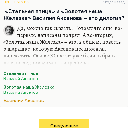
нехорошо себя повел по отношению к Аксенову-
ЛИТЕРАТУРА
3 года назад
эмигранту) писал: «Что есть, то есть: гулаговскую
«Стальная птица» и «Золотая наша
мамашу везти в Европу – это подвиг». И Аксенов
Железка» Василия Аксенова – это дилогия?
это сделал.
Да, можно так сказать. Потому что они, во-
Конечно, смерть Евгении Гинзбург была для
первых, написаны подряд. А во-вторых,
Аксенова тяжелейшим ударом. Многие
«Золотая наша Железка» – это, в общем, повесть
вспоминали, что он был на ее похоронах
о шарашке, которую Аксенов предполагал
совершенно…
напечатать. Она в «Юности» уже была набрана,
но в последний момент запрещена.
«Стальная птица» – это повесть о Советском
Стальная птица
Союзе, я так понимаю эту вещь. Казалось бы,
Василий Аксенов
очень многие люди, глубоко понимающие
Золотая наша Железка
Аксенова, интересующиеся им, обходят
Василий Аксенов
«Стальную птицу». Это повесть 1965 года, повесть
Василий Аксенов
глобального разочарования Аксенова в каких-то
иллюзиях сосуществования. После 1963 года ему
все, по-моему, стало понятно. Он предпринял
такую смехотворную попытку компромисса,
Следующие