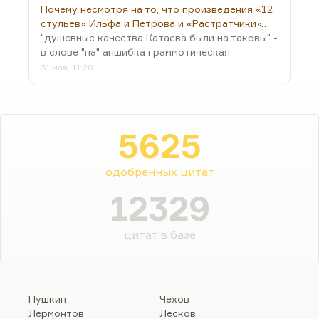
Почему несмотря на то, что произведения «12
стульев» Ильфа и Петрова и «Растратчики»…
"душевные качества Катаева были на таковы" -
в слове "на" апшибка граммотическая
31 мая, 11:20
5625
одобренных цитат
12329
цитат в базе
Пушкин
Чехов
Лермонтов
Лесков