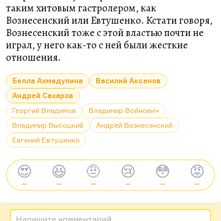
таким хитовым гастролером, как
Вознесенский или Евтушенко. Кстати говоря,
Вознесенский тоже с этой властью почти не
играл, у него как-то с ней были жесткие
отношения.
Белла Ахмадулина
Василий Аксенов
Андрей Сахаров
Георгий Владимов
Владимир Войнович
Владимир Высоцкий
Андрей Вознесенский
Евгений Евтушенко
😍
😆
🤨
😢
😳
😡
—
—
—
—
—
—
Напишите комментарий