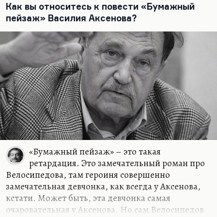
Как вы относитесь к повести «Бумажный
а не была ли вся репрессивная система…
пейзаж» Василия Аксенова?
«Бумажный пейзаж» – это такая
ретардация. Это замечательный роман про
Велосипедова, там героиня совершенно
замечательная девчонка, как всегда у Аксенова,
кстати. Может быть, эта девчонка самая
очаровательная у Аксенова. Но сам Велосипедов