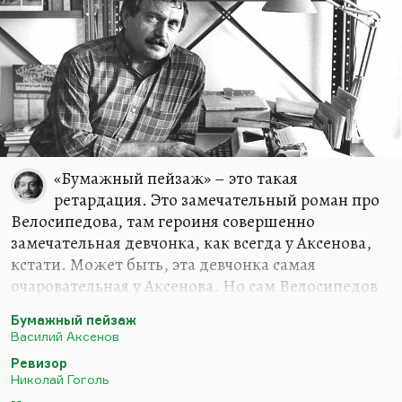
«Бумажный пейзаж» – это такая
ретардация. Это замечательный роман про
Велосипедова, там героиня совершенно
замечательная девчонка, как всегда у Аксенова,
кстати. Может быть, эта девчонка самая
очаровательная у Аксенова. Но сам Велосипедов
не очень интересный (в отличие, скажем, от
Бумажный пейзаж
Малахитова). Ну и вообще, такая вещь… Видите,
Василий Аксенов
у писателя перед великим текстом, каким был
Ревизор
«Остров Крым» и каким стал «Ожог», всегда
Николай Гоголь
бывает разбег, бывает такая «проба пера».