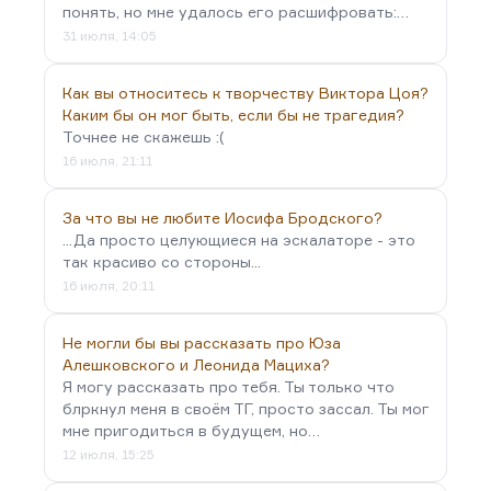
понять, но мне удалось его расшифровать:…
31 июля, 14:05
Как вы относитесь к творчеству Виктора Цоя?
Каким бы он мог быть, если бы не трагедия?
Точнее не скажешь :(
16 июля, 21:11
За что вы не любите Иосифа Бродского?
...Да просто целующиеся на эскалаторе - это
так красиво со стороны...
16 июля, 20:11
Не могли бы вы рассказать про Юза
Алешковского и Леонида Мациха?
Я могу рассказать про тебя. Ты только что
блркнул меня в своём ТГ, просто зассал. Ты мог
мне пригодиться в будущем, но…
12 июля, 15:25