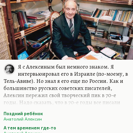
Я с Алексиным был немного знаком. Я
интервьюировал его в Израиле (по-моему, в
Тель-Авиве). Но знал я его еще по России. Как и
большинство русских советских писателей,
Алексин пережил свой творческий пик в 70-е
годы. Надо сказать, что в 70-е годы все писали
лучше всего: и Аксенов, и Вознесенский, Коваль,
Поздний ребёнок
ну и Алексин.
Анатолий Алексин
Алексин был чистый young adult. Это не для
А тем временем где-то