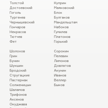
Толстой
Куприн
Достоевский
Маяковский
Гоголь
Блок
Тургенев
Булгаков
Чернышевский
Мандельштам
Гончаров
Набоков
Некрасов
Гумилев
Тютчев
Платонов
Фет
Горький
Шолохов
Сорокин
Грин
Пелевин
Бунин
Лимонов
Шукшин
Довлатов
Бродский
Акунин
Стругацкие
Иванов
Пастернак
Веллер
Солженицын
Быков
Шаламов
Трифонов
Аксенов
Окуджава