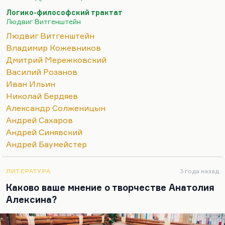
образом потому, что он первым поставил вопрос,
Логико-философский трактат
а не была ли вся репрессивная система…
Людвиг Витгенштейн
Людвиг Витгенштейн
Владимир Кожевников
Дмитрий Мережковский
Василий Розанов
Иван Ильин
Николай Бердяев
Александр Солженицын
Андрей Сахаров
Андрей Синявский
Андрей Баумейстер
ЛИТЕРАТУРА
3 года назад
Каково ваше мнение о творчестве Анатолия
Алексина?