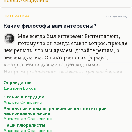
Белла Ахмадулина
стал в 30-е годы. А они все были людьми 20-х
годов, они мечтали о торжестве коммунизма, они
считали себя коммунистами. Никакими
ЛИТЕРАТУРА
2 года назад
националистами они не были, наоборот, они
Какие философы вам интересны?
верили в интернациональный
Мне всегда был интересен Витгенштейн,
космополитический мир, и все «расстрелянное
потому что он всегда ставит вопрос: прежде
Возрождение» было тоской по Европе, тоской по
чем решать, что мы думаем, давайте решим, о
мировой культуре.
чем мы думаем. Он автор многих формул,
Разумеется, изначально Советский Союз и
которые стали для меня путеводными.
должен был…
Например:
«Значение слова есть его употребление в
языке»
. Очень многие слова действительно
«до
Оправдание
важного самого в привычку уходят, ветшают, как
Дмитрий Быков
платья»
. Очень многие слова утратили смысл.
Чтение в сердцах
Витгенштейн их пытается отмыть, по-
Андрей Синявский
самойловски:
«Их протирают, как стекло, и в этом
Раскаяние и самоограничение как категории
наше ремесло».
национальной жизни
Александр Солженицын
Мне из философов ХХ столетия был интересен
Наши плюралисты
Кожев (он же Кожевников). Интересен главным
Александр Солженицын