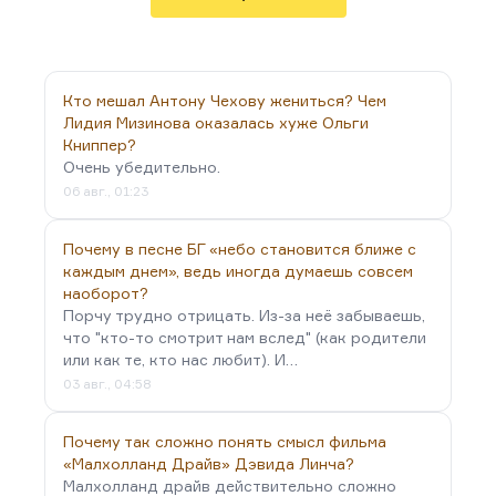
написав статью в «Правде». Ему потом всю жизнь
ее…
Кто мешал Антону Чехову жениться? Чем
Лидия Мизинова оказалась хуже Ольги
Книппер?
Очень убедительно.
06 авг., 01:23
Почему в песне БГ «небо становится ближе с
каждым днем», ведь иногда думаешь совсем
наоборот?
Порчу трудно отрицать. Из-за неё забываешь,
что "кто-то смотрит нам вслед" (как родители
или как те, кто нас любит). И…
03 авг., 04:58
Почему так сложно понять смысл фильма
«Малхолланд Драйв» Дэвида Линча?
Малхолланд драйв действительно сложно