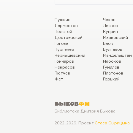
Пушкин
Чехов
Лермонтов
Лесков
Толстой
Куприн
Достоевский
Маяковский
Гоголь
Блок
Тургенев
Булгаков
Чернышевский
Мандельштам
Гончаров
Набоков
Некрасов
Гумилев
Тютчев
Платонов
Фет
Горький
Быков
ФМ
Библиотека Дмитрия Быкова
2022..2026. Проект
Стаса Сырицына