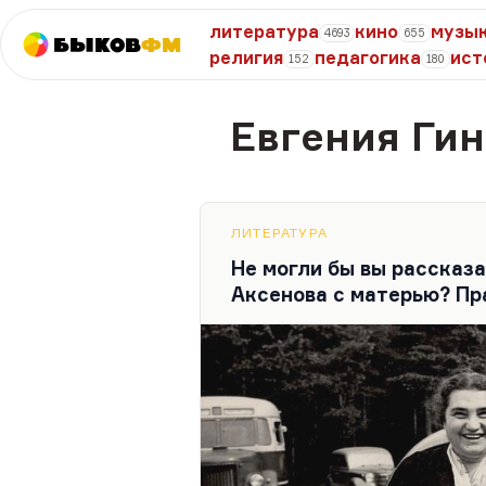
литература
кино
музы
4693
655
Быков
ФМ
религия
педагогика
ист
152
180
Евгения Гин
ЛИТЕРАТУРА
Не могли бы вы рассказ
Аксенова с матерью? Пра