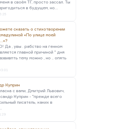
меня в своём ТГ, просто зассал. Ты
пригодиться в будущем, но…
5:25
можете сказать о стихотворении
хмадулиной «По улице моей
…»?
 Да , увы . рабство на генном
вляется главной причиной " дня
Развивпть тему можно , но .. опять
03:01
др Куприн
гласна с вами, Дмитрий Львович,
сандр Куприн - "прежде всего
сильный писатель, каких в
…
1:29