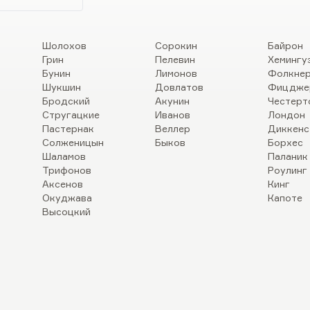
Шолохов
Сорокин
Байрон
Грин
Пелевин
Хемингу
Бунин
Лимонов
Фолкне
Шукшин
Довлатов
Фицдже
Бродский
Акунин
Честерт
Стругацкие
Иванов
Лондон
Пастернак
Веллер
Диккенс
Солженицын
Быков
Борхес
Шаламов
Паланик
Трифонов
Роулинг
Аксенов
Кинг
Окуджава
Капоте
Высоцкий