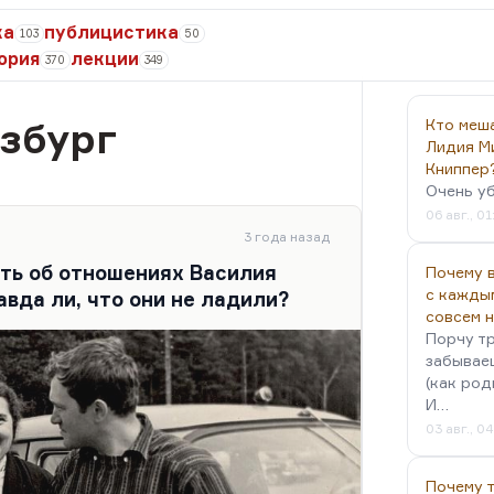
ка
публицистика
103
50
ория
лекции
370
349
збург
Кто меш
Лидия М
Книппер
Очень у
06 авг., 01
3 года назад
ать об отношениях Василия
Почему в
с кажды
вда ли, что они не ладили?
совсем 
Порчу тр
забываеш
(как род
И…
03 авг., 0
Почему 