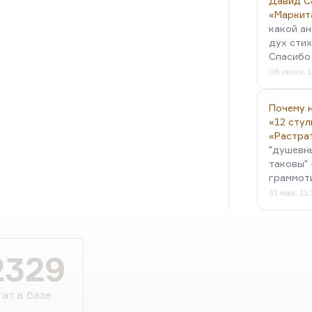
Давид С
«Маркит
какой ан
дух стих
Спасибо 
06 июня, 1
Почему н
«12 стул
«Растра
"душевн
таковы" 
граммот
31 мая, 11
2329
ат в базе