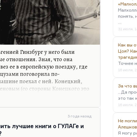
«Малхол
Малхолл
понять, 
…
31 июля, 1
Как вы о
Евгенией Гинзбург у него были
Цоя? Как
трагеди
е отношения. Зная, что она
Точнее н
вез ее в европейскую поездку, где
16 июля, 2
нцузами поговорила по-
машине поехал с ней. Конецкий,
За что 
сеновым (со стороны Конецкого это
...Да пр
со стороны Аксенова, конечно, это
это так 
кий совсем нехорошо себя повел по
16 июля, 2
анту) писал: «Что есть, то есть:
 Европу – это подвиг». И Аксенов
3 года назад
Не могли
ить лучшие книги о ГУЛАГе и
Алешков
?
Я могу р
инзбург была для Аксенова