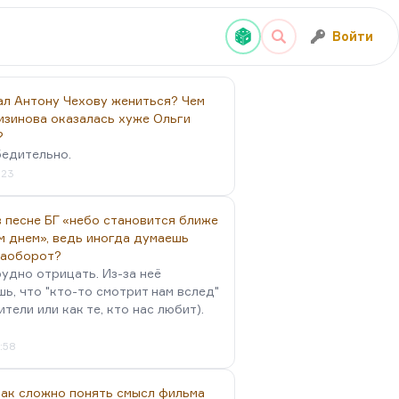
Войти
ал Антону Чехову жениться? Чем
изинова оказалась хуже Ольги
?
бедительно.
:23
 песне БГ «небо становится ближе
м днем», ведь иногда думаешь
наоборот?
удно отрицать. Из-за неё
ь, что "кто-то смотрит нам вслед"
ители или как те, кто нас любит).
4:58
так сложно понять смысл фильма