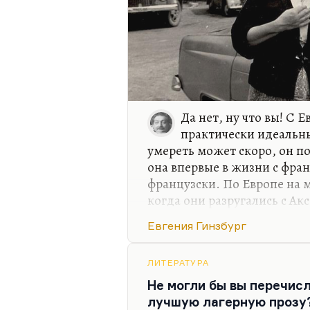
Да нет, ну что вы! С 
практически идеальны
умереть может скоро, он по
она впервые в жизни с фра
французски. По Европе на 
когда они разругались с Ак
было очень отвратительно, 
Евгения Гинзбург
тоже было грубо, но Конец
отношению к Аксенову-эмигр
гулаговскую мамашу везти в
ЛИТЕРАТУРА
это сделал.
Не могли бы вы перечисл
лучшую лагерную прозу
Конечно, смерть Евгении Г