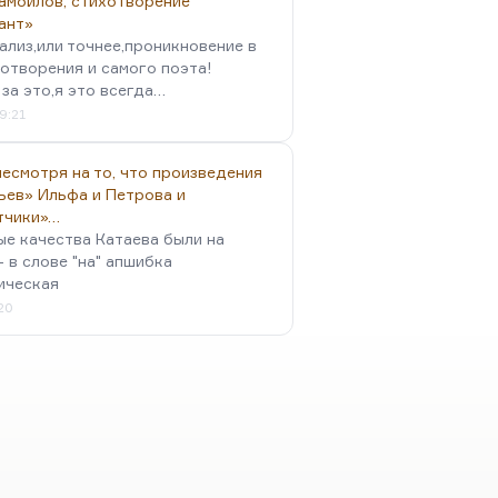
амойлов, стихотворение
ант»
ализ,или точнее,проникновение в
отворения и самого поэта!
за это,я это всегда…
9:21
есмотря на то, что произведения
ьев» Ильфа и Петрова и
тчики»…
ые качества Катаева были на
- в слове "на" апшибка
ическая
:20