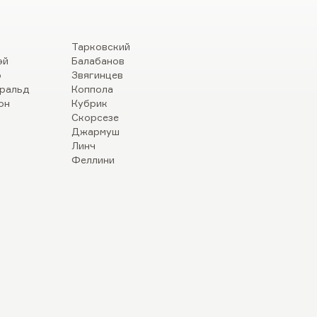
Тарковский
эй
Балабанов
р
Звягинцев
ральд
Коппола
он
Кубрик
Скорсезе
Джармуш
Линч
Феллини