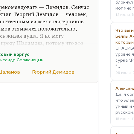
блркнул 
 вспоминали, что он был на ее
порекомендовать — Демидов. Сейчас
мог мне 
книг. Георгий Демидов — человек,
12 июля, 1
инственным из всех солагерников
мов отзывался положительно,
Что вы 
сь живая душа. Я не могу
Беллы А
прозу Шаламова, потому что это
который
СПАСИБО!
сство, пока Шаламов не начал
уровне я
ковый корпус
ждой странице, пока не начал
ександр Солженицын
сурка ".
с, пока он сохранял рассудок, он
"…
телем этой темы. Это просто как
Шаламов
Георгий Демидов
09 июля, 
олее мощное. Ну и как
му что с Шаламовым, с его
Алексан
ологии проекта «человек», с…
Да, я со
что Алек
умный и 
русской
15 июня, 1