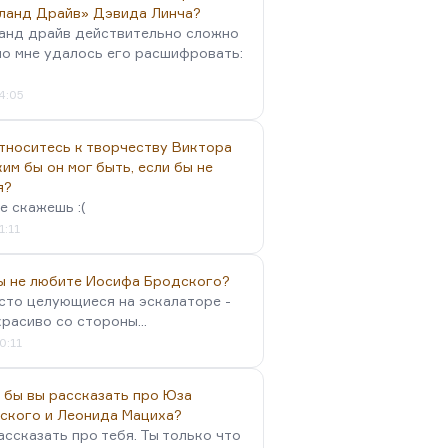
ланд Драйв» Дэвида Линча?
анд драйв действительно сложно
но мне удалось его расшифровать:
4:05
тноситесь к творчеству Виктора
им бы он мог быть, если бы не
я?
е скажешь :(
1:11
вы не любите Иосифа Бродского?
осто целующиеся на эскалаторе -
красиво со стороны...
0:11
 бы вы рассказать про Юза
ского и Леонида Мациха?
ассказать про тебя. Ты только что