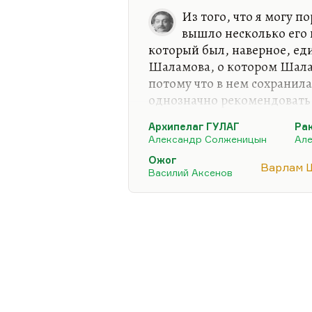
тяжелейшим ударом. Многие
Из того, что я могу 
похоронах совершенно…
вышло несколько его 
который был, наверное, ед
Шаламова, о котором Шала
потому что в нем сохранила
однозначно рекомендовать 
не для всех. Хотя как иску
Архипелаг ГУЛАГ
Ра
повторяться три раза на ка
Александр Солженицын
Ал
иссякать его словарный запа
Ожог
был, конечно, лучшим писа
Варлам 
Василий Аксенов
эстетическое явление наиб
идеологическое тоже, пото
ненавистью к самой антроп