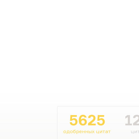
5625
1
одобренных цитат
цит