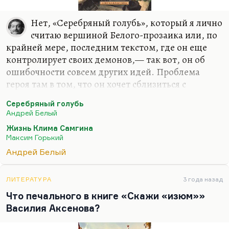
Я ли…
Нет, «Серебряный голубь», который я лично
считаю вершиной Белого-прозаика или, по
крайней мере, последним текстом, где он еще
контролирует своих демонов,— так вот, он об
ошибочности совсем других идей. Проблема
героя там в том, что он хочет сблизиться с
народом, а народ хочет его сожрать. И любовь
Серебряный голубь
его к прекрасной, страшной, рыжей, грязной,
Андрей Белый
синеглазой жене главного сектанта, столяра,—
Жизнь Клима Самгина
это любовь скорее умозрительная, теоретическая.
Максим Горький
Не то чтобы она его чем-то пленила, он просто
Андрей Белый
видит воплощение в ней неких сил. Вообще
Дарьяльский — в известном смысле, конечно,
автопортрет. Весьма неслучайна его фамилия,
ЛИТЕРАТУРА
3 года назад
связывающая его с Дарьяльским ущельем. Он
Что печального в книге «Скажи «изюм»»
действительно такое скорее ущелье, бездна,…
Василия Аксенова?