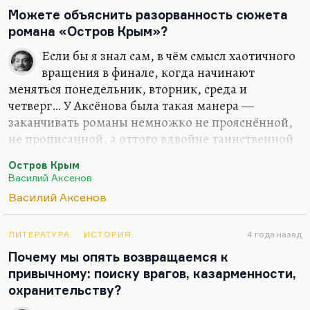
Наверное, должна. И должна ли она всё время
Можете объяснить разорванность сюжета
мечтать опуститься, мечтать со своих высот куда-
романа «Остров Крым»?
то сойти? Нет, не должна. Наоборот, она должна
Если бы я знал сам, в чём смысл хаотичного
дотянуть до себя остальных.
вращения в финале, когда начинают
Противоречие интеллигенции и…
меняться понедельник, вторник, среда и
четверг… У Аксёнова была такая манера —
заканчивать романы немножко не прояснённой,
не прописанной, а оттого вдвойне таинственной
страшной катастрофой. Возьмите появление
Остров Крым
Христа, второе пришествие Христа в финале
Василий Аксенов
«Ожога», когда всё замерло, а потом всё снова
Василий Аксенов
поехало. Возьмите посмертный, странный финал
«Скажи «изюм»» с появлением архангела,
блаженное разворачивание за спиной крыльев. У
ЛИТЕРАТУРА
ИСТОРИЯ
4 года назад
него была такая манера, такая попытка. Если,
Почему мы опять возвращаемся к
скажем, мир американской готики погружён во
привычному: поиску врагов, казарменности,
зло и в триллер, то мир Аксёнова погружён в
охранительству?
божественный абсурд, и за рамками сюжета этот