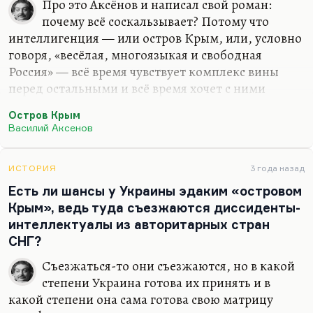
Про это Аксёнов и написал свой роман:
абсурд сразу…
почему всё соскальзывает? Потому что
интеллигенция — или остров Крым, или, условно
говоря, «весёлая, многоязыкая и свободная
Россия» — всё время чувствует комплекс вины
перед остальными и всё время хочет с ними
слиться. Это же роман о том, что сливаться-то не
Остров Крым
надо, что острову Крым не надо сливаться с
Василий Аксенов
материковой Россией, ему надо пытаться
развиваться самостоятельно. И самый свободный
и, пожалуй, самый оптимистический герой там
ИСТОРИЯ
3 года назад
Маста Фа — великий космополит.
Есть ли шансы у Украины эдаким «островом
Крым», ведь туда съезжаются диссиденты-
интеллектуалы из авторитарных стран
СНГ?
Съезжаться-то они съезжаются, но в какой
степени Украина готова их принять и в
какой степени она сама готова свою матрицу