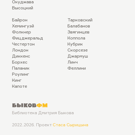
Окуджава
Высоцкий
Байрон
Тарковский
Хемингуэй
Балабанов
Фолкнер
Звягинцев
Фицджеральд
Коппола
Честертон
Кубрик
Лондон
Скорсезе
Диккенс
Джармуш
Борхес
Линч
Паланик
Феллини
Роулинг
Кинг
Капоте
Быков
ФМ
Библиотека Дмитрия Быкова
2022..2026. Проект
Стаса Сырицына