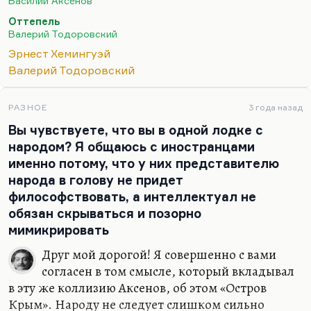
Василий Аксенов
«обостренные нравственные поиски нашего
Оттепель
современника»
, а если называть это нормальным
Валерий Тодоровский
языком, то это ситуация постоянной войны.
Эрнест Хемингуэй
Войны идеологической, войны полов, в том
Валерий Тодоровский
числе. Потому что хемингуэевские мачо жаждали
реализации, никакой реализации, кроме
бесчисленного количества партнерш, я думаю,
РАЗНОЕ
3 года назад
они себе позволить не могли, как и герой
Вы чувствуете, что вы в одной лодке с
Цыганова в…
народом? Я общаюсь с иностранцами
именно потому, что у них представителю
народа в голову не придет
философствовать, а интеллектуал не
обязан скрываться и позорно
мимикрировать
Друг мой дорогой! Я совершенно с вами
согласен в том смысле, который вкладывал
в эту же коллизию Аксенов, об этом «Остров
Крым». Народу не следует слишком сильно