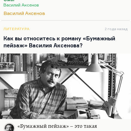
поместного быта, ему нужно было на чем-то перо
Василий Аксенов
отточить. И вот он на…
Василий Аксенов
ЛИТЕРАТУРА
2 года назад
Как вы относитесь к роману «Бумажный
пейзаж» Василия Аксенова?
«Бумажный пейзаж» – это такая