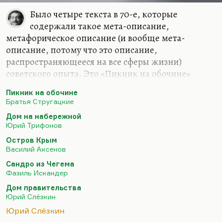
Было четыре текста в 70-е, которые
содержали такое мета-описание,
метафорическое описание (и вообще мета-
описание, потому что это описание,
распространяющееся на все сферы жизни)
советского опыта. Это «Пикник на обочине»
Стругацких (советская мета-история такая), это
Пикник на обочине
«Дом на набережной» Трифонова, это «Остров
Братья Стругацкие
Крым» Аксенова (описание советской
Дом на набережной
интеллигенции в виде Крыма) и «Сандро из
Юрий Трифонов
Чегема» Искандера, то есть попытка найти идеал
Остров Крым
для существования интеллигенции в статусе
Василий Аксенов
малого народа. Малый народ не отличается
Сандро из Чегема
экспансией, он скромен, он хранит свои
Фазиль Искандер
традиции, у него есть культ дома. Что мы можем?
Дом правительства
Мы можем стать похожими на Чегем. Что может
Юрий Слёзкин
взять интеллигенция от архаики? Вот этот…
Юрий Слёзкин