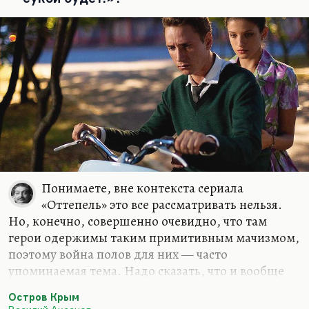
Понимаете, вне контекста сериала
«Оттепель» это все рассматривать нельзя.
Но, конечно, совершенно очевидно, что там
герои одержимы таким примитивным мачизмом,
поэтому война полов для них — часто
упоминаемая тема. Надо сказать, что и вообще
для оттепели, для самого периода, характерны,
Остров Крым
как это тогда называли в аннотациях,