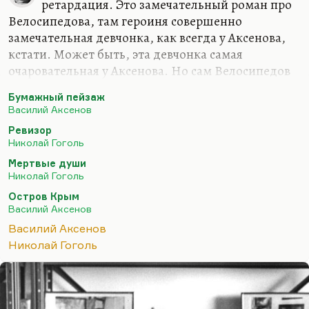
ретардация. Это замечательный роман про
Велосипедова, там героиня совершенно
замечательная девчонка, как всегда у Аксенова,
кстати. Может быть, эта девчонка самая
очаровательная у Аксенова. Но сам Велосипедов
не очень интересный (в отличие, скажем, от
Бумажный пейзаж
Малахитова). Ну и вообще, такая вещь… Видите,
Василий Аксенов
у писателя перед великим текстом, каким был
Ревизор
«Остров Крым» и каким стал «Ожог», всегда
Николай Гоголь
бывает разбег, бывает такая «проба пера».
Мертвые души
Собственно, и Гоголю перед «Мертвыми душами»
Николай Гоголь
нужна была «Коляска». В «Коляске» нет ничего
Остров Крым
особенного, nothing special. Но прежде чем
Василий Аксенов
писать «Мертвые души» с картинами русского
Василий Аксенов
поместного быта, ему нужно было на чем-то перо
Николай Гоголь
отточить. И…