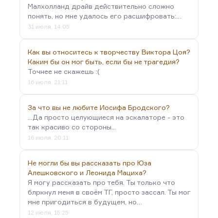
Малхолланд драйв действительно сложно
понять, но мне удалось его расшифровать:…
31 июля, 14:05
Как вы относитесь к творчеству Виктора Цоя?
Каким бы он мог быть, если бы не трагедия?
Точнее не скажешь :(
16 июля, 21:11
За что вы не любите Иосифа Бродского?
...Да просто целующиеся на эскалаторе - это
так красиво со стороны...
16 июля, 20:11
Не могли бы вы рассказать про Юза
Алешковского и Леонида Мациха?
Я могу рассказать про тебя. Ты только что
блркнул меня в своём ТГ, просто зассал. Ты мог
мне пригодиться в будущем, но…
12 июля, 15:25