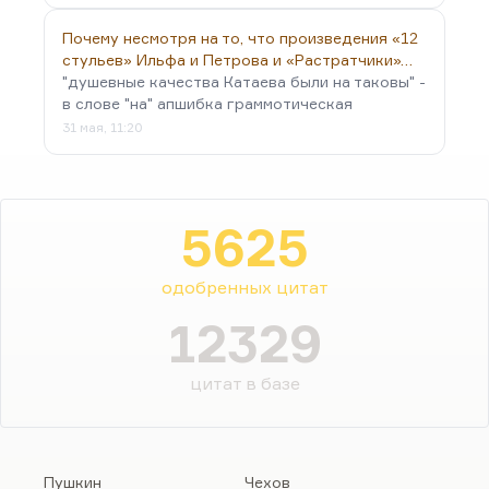
Почему несмотря на то, что произведения «12
стульев» Ильфа и Петрова и «Растратчики»…
"душевные качества Катаева были на таковы" -
в слове "на" апшибка граммотическая
31 мая, 11:20
5625
одобренных цитат
12329
цитат в базе
Пушкин
Чехов