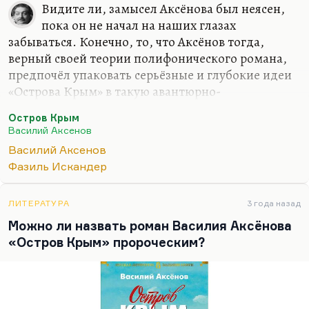
Видите ли, замысел Аксёнова был неясен,
пока он не начал на наших глазах
забываться. Конечно, то, что Аксёнов тогда,
верный своей теории полифонического романа,
предпочёл упаковать серьёзные и глубокие идеи
«Острова Крым» в такую авантюрно-
провокативную и во многих отношениях
Остров Крым
масскультовую форму — это сослужило роману,
Василий Аксенов
наверное, не очень хорошую службу. Наверное.
Василий Аксенов
Потому что всё-таки сам по себе «Остров Крым»
Фазиль Искандер
— это роман очень серьёзный, роман о том, что
интеллигенции не следует стремиться к слиянию
с народом; народ её съест — и она ничего не
ЛИТЕРАТУРА
3 года назад
изменит. Нужно уметь обосабливаться, нужно
Можно ли назвать роман Василия Аксёнова
уметь прокапывать проливы и выстраивать
«Остров Крым» пророческим?
мосты.
«Проложите, проложите хоть тоннель по дну
реки»
,—…