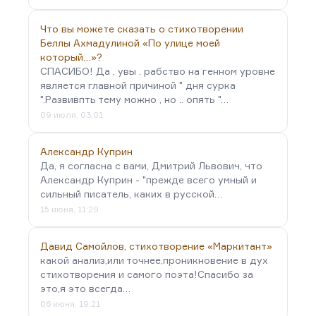
Что вы можете сказать о стихотворении
Беллы Ахмадулиной «По улице моей
который…»?
СПАСИБО! Да , увы . рабство на генном уровне
является главной причиной " дня сурка
".Развивпть тему можно , но .. опять "…
09 июля, 03:01
Александр Куприн
Да, я согласна с вами, Дмитрий Львович, что
Александр Куприн - "прежде всего умный и
сильный писатель, каких в русской…
15 июня, 11:29
Давид Самойлов, стихотворение «Маркитант»
какой анализ,или точнее,проникновение в дух
стихотворения и самого поэта!Спасибо за
это,я это всегда…
06 июня, 19:21