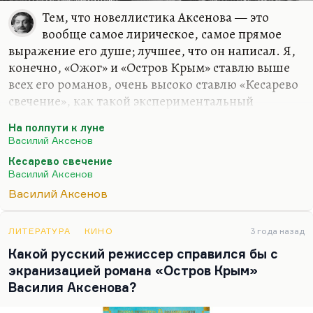
Тем, что новеллистика Аксенова — это
вообще самое лирическое, самое прямое
выражение его душе; лучшее, что он написал. Я,
конечно, «Ожог» и «Остров Крым» ставлю выше
всех его романов, очень высоко ставлю «Кесарево
свечение», как такой экспериментальный
метароман, такой великолепный; очень люблю
На полпути к луне
«Редкие земли» — больше, чем первые две части
Василий Аксенов
трилогии детские. Я позднего Аксенова вообще
Кесарево свечение
люблю, и, конечно, «Негатив положительного
Василий Аксенов
героя» — гениальный сборник. Потрясающее
Василий Аксенов
стихотворение в прозе «Досье моей матери» —
как он читал, вот это
«И подыхаю со скуки…»
. Ох,
какой страшный текст и как здорово написан. Но
ЛИТЕРАТУРА
КИНО
3 года назад
ранние его рассказы люблю чрезвычайно, и они
Какой русский режиссер справился бы с
добрые. Там Аксенов не пережил еще…
экранизацией романа «Остров Крым»
Василия Аксенова?