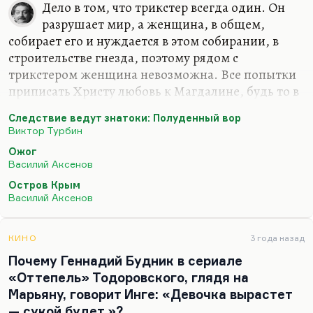
Дело в том, что трикстер всегда один. Он
разрушает мир, а женщина, в общем,
собирает его и нуждается в этом собирании, в
строительстве гнезда, поэтому рядом с
трикстером женщина невозможна. Все попытки
приписать Христу любовь к Магдалине, будь то в
талантливом исполнении Пастернака или в
Следствие ведут знатоки: Полуденный вор
бездарном исполнении Дэна Брауна, одинаково
Виктор Турбин
обречены. Вот вы приводите «Полуденного вора»
Ожог
— как бы серьезную схему, заложенную в
Василий Аксенов
основание масскультного произведения.
Остров Крым
Действительно, случаи, когда женщина помогала
Василий Аксенов
бы трикстеру, единичны. Может быть, это
ситуация, условно говоря, Ходжи Насреддина,
когда у него есть спутница, достойная его. Надо
КИНО
3 года назад
сказать, что, странствуя, он всегда оставляет её
Почему Геннадий Будник в сериале
дома. В…
«Оттепель» Тодоровского, глядя на
Марьяну, говорит Инге: «Девочка вырастет
— сукой будет.»?