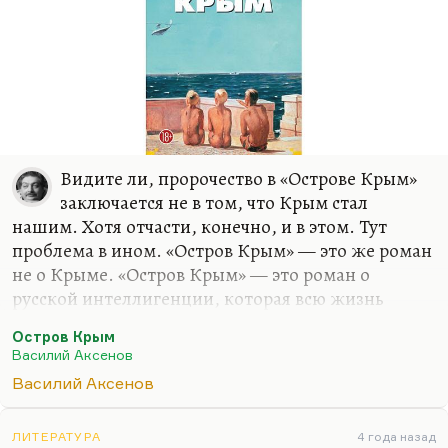
Видите ли, пророчество в «Острове Крым»
заключается не в том, что Крым стал
нашим. Хотя отчасти, конечно, и в этом. Тут
проблема в ином. «Остров Крым» — это же роман
не о Крыме. «Остров Крым» — это роман о
русской интеллигенции, которая всю жизнь
мечтает слиться с народом. Это делать
Остров Крым
совершенно необязательно. Больше того, этого
Василий Аксенов
не надо делать, потому что, как только вы это
Василий Аксенов
сделаете, вас съедят. Интеллигенция и так народ.
Она — его передовая часть. Должна ли она
испытывать постоянный комплекс вины?
ЛИТЕРАТУРА
4 года назад