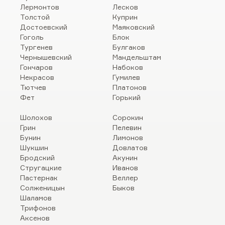
Лермонтов
Лесков
Толстой
Куприн
Достоевский
Маяковский
Гоголь
Блок
Тургенев
Булгаков
Чернышевский
Мандельштам
Гончаров
Набоков
Некрасов
Гумилев
Тютчев
Платонов
Фет
Горький
Шолохов
Сорокин
Грин
Пелевин
Бунин
Лимонов
Шукшин
Довлатов
Бродский
Акунин
Стругацкие
Иванов
Пастернак
Веллер
Солженицын
Быков
Шаламов
Трифонов
Аксенов