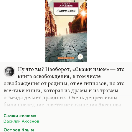
Ну что вы? Наоборот, «Скажи изюм» — это
книга освобождения, в том числе
освобождения от родины, от ее гипнозов, но это
все-таки книга, которая из драмы и из травмы
отъезда делает праздник. Очень депрессивны
были последние советские сочинения Аксенова.
Депрессивен был «Остров Крым» с его абсолютно
Скажи «изюм»
трагическим финалом, депрессивен насквозь был
Василий Аксенов
«Ожог» (он говорил:
«Сам я его разлюбил, это
Остров Крым