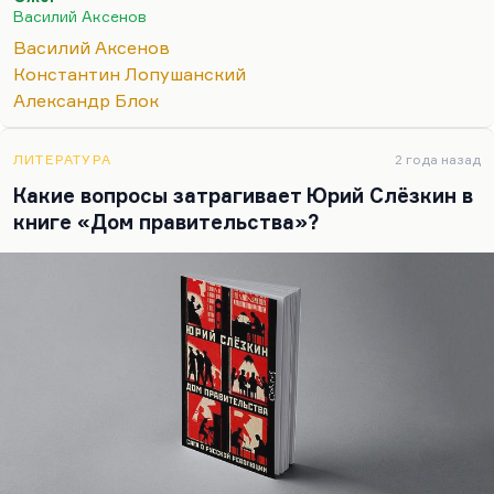
цитатность, Блок играет важнейшую роль. Блок
Василий Аксенов
вообще мне кажется главным поэтом двадцатого
Василий Аксенов
века. Впрочем, это я просто повторяю старую
Константин Лопушанский
мысль Лакшина. И мне представляется, что
Александр Блок
хорошее знание Блока и для понимания
Окуджавы, и для понимания Аксенова, и для
понимания Горенштейна абсолютно необходимо.
ЛИТЕРАТУРА
2 года назад
Потому что Блок понимает…
Какие вопросы затрагивает Юрий Слёзкин в
книге «Дом правительства»?