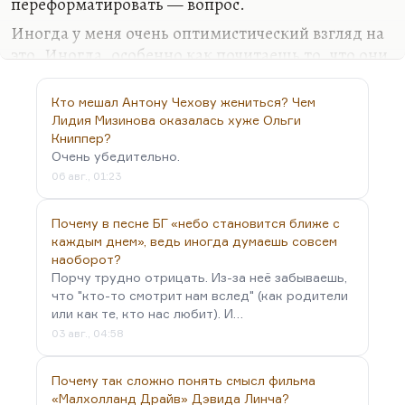
переформатировать — вопрос.
Иногда у меня очень оптимистический взгляд на
это. Иногда, особенно как почитаешь то, что они
пишут о России, видна какая-то совершенно
непонятная злоба, направленная на всё русское
Кто мешал Антону Чехову жениться? Чем
абсолютно (что, по-моему, всё-таки является
Лидия Мизинова оказалась хуже Ольги
неким перебором даже в условиях ныне идущей
Книппер?
Очень убедительно.
войны). Мне обидно за русскую литературу, за
06 авг., 01:23
русское сознание, которое объявляется тотально
рабским. Всё-таки это одной краски. Я могу
Почему в песне БГ «небо становится ближе с
понять механизмы, по которым это происходит,
каждым днем», ведь иногда думаешь совсем
но количество озлобленных дураков, конечно,
наоборот?
зашкаливает. Это нормально, это бывает.…
Порчу трудно отрицать. Из-за неё забываешь,
что "кто-то смотрит нам вслед" (как родители
или как те, кто нас любит). И…
03 авг., 04:58
Почему так сложно понять смысл фильма
«Малхолланд Драйв» Дэвида Линча?