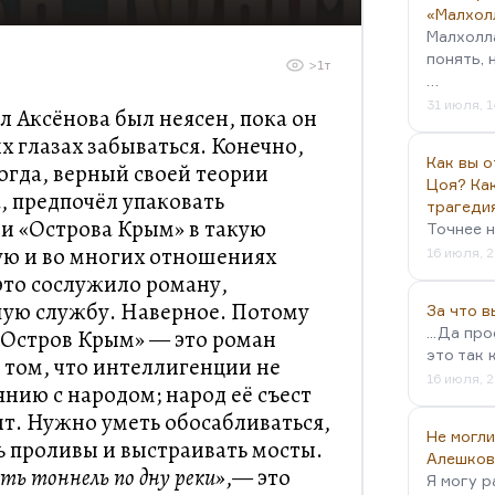
«Малхол
Малхолл
понять, 
>1т
…
31 июля, 1
л Аксёнова был неясен, пока он
х глазах забываться. Конечно,
Как вы о
тогда, верный своей теории
Цоя? Как
 предпочёл упаковать
трагеди
еи «Острова Крым» в такую
Точнее н
ю и во многих отношениях
16 июля, 2
это сослужило роману,
шую службу. Наверное. Потому
За что 
...Да пр
 «Остров Крым» — это роман
это так 
 том, что интеллигенции не
16 июля, 2
янию с народом; народ её съест
ит. Нужно уметь обосабливаться,
Не могли
 проливы и выстраивать мосты.
Алешков
ь тоннель по дну реки»
,— это
Я могу р