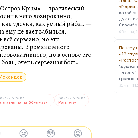
Давид С
«Маркит
 «Остров Крым» — трагический
какой ан
ходит в него дозированно,
дух стих
 как удочка, как умный рыбак —
Спасибо 
а ему не даёт забыться,
06 июня, 1
 всё серьёзно, но эти
ированы. В романе много
Почему н
провокативного, но в основе его
«12 стул
«Растра
 боль, очень серьёзная боль.
"душевн
таковы" 
Искандер
граммот
31 мая, 11
асилий Аксенов
Василий Аксенов
олотая наша Железка
Рандеву

😢
😳
😡