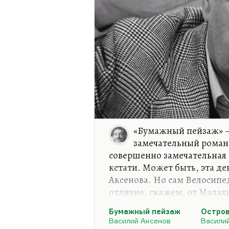
«Бумажный пейзаж» – 
замечательный роман 
совершенно замечательная д
кстати. Может быть, эта де
Аксенова. Но сам Велосипед
отличие, скажем, от Малахи
писателя перед великим те
Бумажный пейзаж
Остро
каким стал «Ожог», всегда 
Василий Аксенов
Васили
пера».