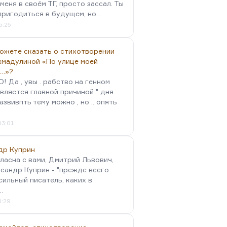
меня в своём ТГ, просто зассал. Ты
пригодиться в будущем, но…
5:25
можете сказать о стихотворении
хмадулиной «По улице моей
…»?
 Да , увы . рабство на генном
вляется главной причиной " дня
Развивпть тему можно , но .. опять
03:01
др Куприн
гласна с вами, Дмитрий Львович,
сандр Куприн - "прежде всего
сильный писатель, каких в
…
1:29