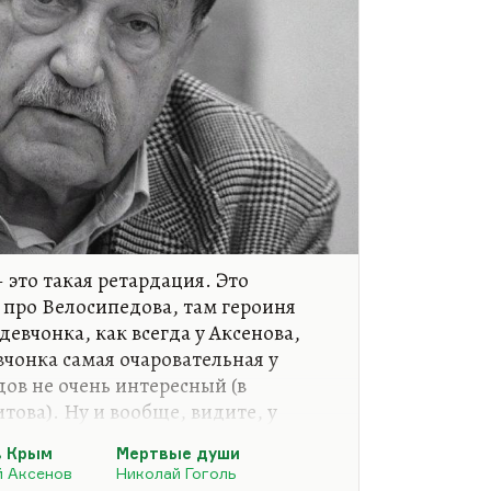
это такая ретардация. Это
про Велосипедова, там героиня
евчонка, как всегда у Аксенова,
вчонка самая очаровательная у
ов не очень интересный (в
това). Ну и вообще, видите, у
кстом, каким был «Остров Крым» и
в Крым
Мертвые души
бывает разбег, бывает такая «проба
й Аксенов
Николай Гоголь