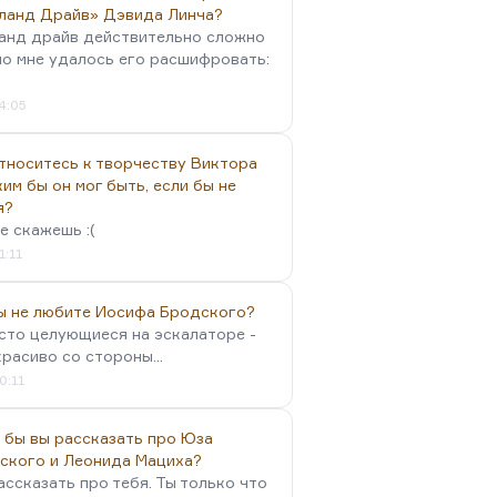
ланд Драйв» Дэвида Линча?
анд драйв действительно сложно
но мне удалось его расшифровать:
4:05
тноситесь к творчеству Виктора
им бы он мог быть, если бы не
я?
е скажешь :(
1:11
вы не любите Иосифа Бродского?
осто целующиеся на эскалаторе -
красиво со стороны...
0:11
 бы вы рассказать про Юза
ского и Леонида Мациха?
ассказать про тебя. Ты только что