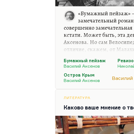
«Бумажный пейзаж» – 
замечательный роман 
совершенно замечательная д
кстати. Может быть, эта де
Аксенова. Но сам Велосипед
отличие, скажем, от Малахи
Видите, у писателя перед 
Бумажный пейзаж
Ревизо
«Остров Крым» и каким стал
Василий Аксенов
Николай
бывает такая «проба пера».
Остров Крым
Василий
Собственно, и Гоголю пер
Василий Аксенов
«Коляска». В «Коляске» нет 
Но прежде чем писать «Мер
ЛИТЕРАТУРА
поместного быта, ему нужн
Каково ваше мнение о т
И…