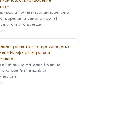
амойлов, стихотворение
ант»
ализ,или точнее,проникновение в
отворения и самого поэта!
за это,я это всегда…
9:21
есмотря на то, что произведения
ьев» Ильфа и Петрова и
тчики»…
ые качества Катаева были на
- в слове "на" апшибка
ическая
:20