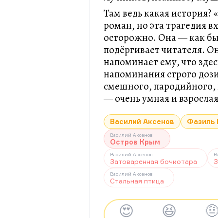
Там ведь какая история?
роман, но эта трагедия в
осторожно. Она — как бы
подёргивает читателя. Он
напоминает ему, что здесь
напоминания строго доз
смешного, пародийного, 
— очень умная и взрослая
Василий Аксенов
Фазиль 
Василий Аксенов
Остров Крым
Василий Аксенов
В
Затоваренная бочкотара
З
Василий Аксенов
Стальная птица
😍
😆
