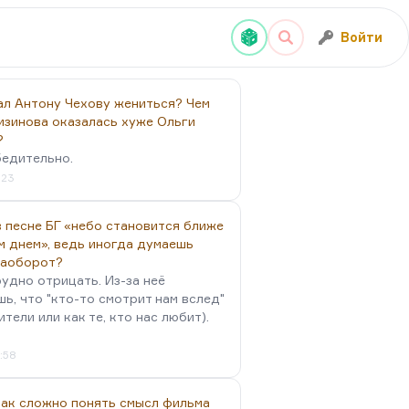
Войти
ал Антону Чехову жениться? Чем
изинова оказалась хуже Ольги
?
бедительно.
:23
 песне БГ «небо становится ближе
м днем», ведь иногда думаешь
наоборот?
удно отрицать. Из-за неё
ь, что "кто-то смотрит нам вслед"
ители или как те, кто нас любит).
4:58
так сложно понять смысл фильма