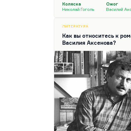
Коляска
Ожог
Собственно, и Гоголю пер
Николай Гоголь
Василий Ак
«Коляска». В «Коляске» нет 
Но прежде чем писать «Мер
ЛИТЕРАТУРА
поместного быта, ему нужн
Как вы относитесь к ро
вот он на…
Василия Аксенова?