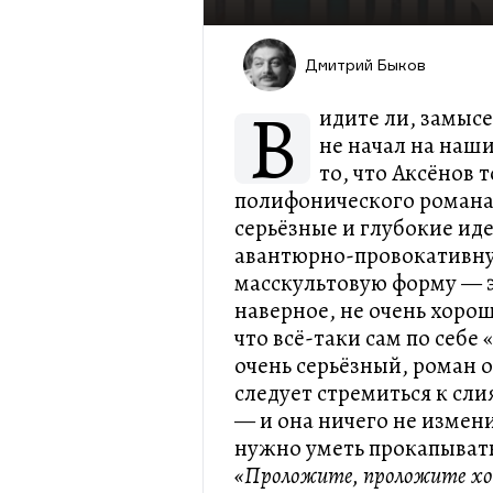
Дмитрий Быков
В
идите ли, замысе
не начал на наши
то, что Аксёнов 
полифонического романа,
серьёзные и глубокие ид
авантюрно-провокативну
масскультовую форму — 
наверное, не очень хоро
что всё-таки сам по себе
очень серьёзный, роман о
следует стремиться к сли
— и она ничего не измен
нужно уметь прокапывать
«Проложите, проложите хот