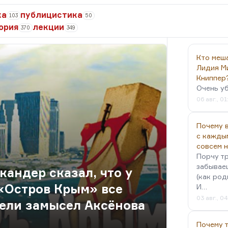
ка
публицистика
103
50
ория
лекции
370
349
Кто меш
Лидия М
Книппер
Очень у
06 авг., 01
Почему в
с кажды
совсем 
Порчу тр
забываеш
андер сказал, что у
(как род
 «Остров Крым» все
И…
03 авг., 0
ели замысел Аксёнова
Почему 