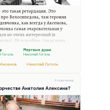
это такая ретардация. Это
про Велосипедова, там героиня
евчонка, как всегда у Аксенова,
вчонка самая очаровательная у
ов не очень интересный (в
това). Ну и вообще, такая вещь…
великим текстом, каким был
р
Мертвые души
 «Ожог», всегда бывает разбег,
 Гоголь
Николай Гоголь
 Аксенов
Николай Гоголь
ед «Мертвыми душами» нужна была
ничего особенного, nothing special.
твые души» с картинами русского
3 года назад
о было на чем-то перо отточить.
ворчестве Анатолия Алексина?