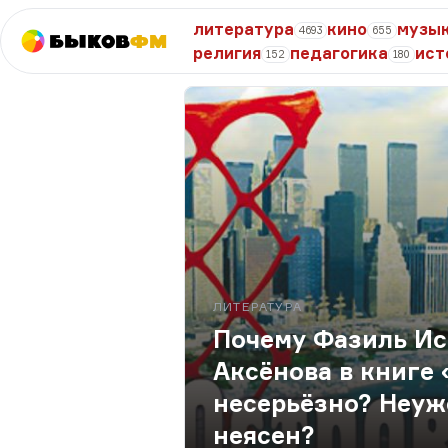
литература
кино
музы
4693
655
Быков
ФМ
религия
педагогика
ист
152
180
ЛИТЕРАТУРА
Почему Фазиль Иск
Аксёнова в книге
несерьёзно? Неуж
неясен?