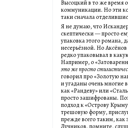
Высоцкий в то же время 
коммуникации. Но эти ко
таки сначала отделившис
Я не думаю, что Исканде
скептически — просто ем
упаковка этого романа, д
несерьёзной. Но Аксёнов
редко упаковывал в каку
Например, о «Затоваренн
это же просто стилистичес
говорил про «Золотую наш
и угаданы очень многие в
как «Рандеву» или «Стал
просто зашифрованы. Поэ
подход к «Острову Крыму»
трешовую форму, прислу
прежде всего таким, как 
Лучников, помните, слуш