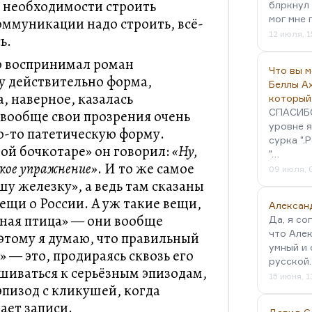
о необходимости строить
блркнул 
мог мне 
ммуникации надо строить, всё-
12 июля, 1
ь.
р воспринимал роман
Что вы 
у действительно форма,
Беллы А
а, наверное, казалась
который
СПАСИБО!
 вообще свои прозрения очень
уровне я
ю-то патетическую форму.
сурка ".
ой бочкотаре» он говорил:
«Ну,
"…
кое упражнение»
. И то же самое
09 июля, 
у железку», а ведь там сказаны
ещи о России. А уж такие вещи,
Алексан
ьная птица» — они вообще
Да, я со
что Алек
тому я думаю, что правильный
умный и 
 — это, продираясь сквозь его
русской
шиваться к серьёзным эпизодам,
15 июня, 1
эпизод с кликушей, когда
ает записи.