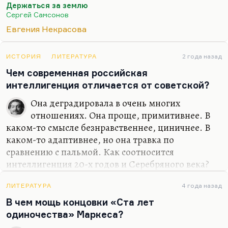
Держаться за землю
объема и такого надрыва авторского тоже
Сергей Самсонов
некоторые шансы имеет. Сергей Самсонов —
Евгения Некрасова
человек отнюдь не бездарный, но стилистически
страшно избыточный. У него были любопытные
эксперименты, когда он контаминировал
ИСТОРИЯ
ЛИТЕРАТУРА
2 года назад
стилистические манеры Александра Миндадзе и
Чем современная российская
Андрея Белого. Это оказалось довольно близко.
интеллигенция отличается от советской?
Но начиная с…
Она деградировала в очень многих
отношениях. Она проще, примитивнее. В
каком-то смысле безнравственнее, циничнее. В
каком-то адаптивнее, но она травка по
сравнению с пальмой. Как соотносится
интеллигенция 20-х годов и Серебряного века?
Примерно как Борис Пильняк и Андрей Белый.
Это два псевдонима, условно говоря, как Бугаев и
ЛИТЕРАТУРА
4 года назад
Вогау, очень интересно, что они почти созвучны и
В чем мощь концовки «Ста лет
здесь, как такие двойники. Белый — великий
одиночества» Маркеса?
писатель, Пильняк — великий путаник, хотя и