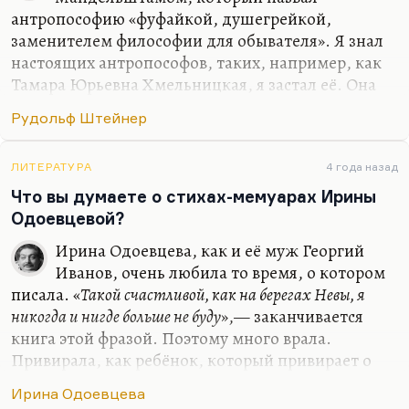
Я могу назвать очень мало писателей, которые бы
антропософию «фуфайкой, душегрейкой,
чувствовали по-настоящему симфонизм прозы.
заменителем философии для обывателя». Я знал
Конечно, Андрей Белым с гениальным
настоящих антропософов, таких, например, как
строфическими повторениями в симфониях. Чем
Тамара Юрьевна Хмельницкая, я застал её. Она
создаётся ритм в симфониях Белого? Одна и та же
мне объясняла, что такое антропософия. Она
Рудольф Штейнер
прозаическая фраза через неравные…
была крупным исследователем творчества
Белого. Она тщательно скрывала, естественно,
свою принадлежность к антропософам. За это и в
ЛИТЕРАТУРА
4 года назад
30-е годы не гладили по головке, и потом. Но она
Что вы думаете о стихах-мемуарах Ирины
знала хорошо Клавдию Бугаеву, последнюю жену
Одоевцевой?
Белого; она хорошо знала, во всяком случае
Ирина Одоевцева, как и её муж Георгий
хорошо понимала тайные коды романа «Москва»,
Иванов, очень любила то время, о котором
понимала, почему он посвящён Михаилу
писала. «
Такой счастливой, как на берегах Невы, я
Ломоносову (потому что Архангел Михаил для
никогда и нигде больше не буду
»,— заканчивается
антропософов —…
книга этой фразой. Поэтому много врала.
Привирала, как ребёнок, который привирает о
своих чудесных приключениях. И пошлости
Ирина Одоевцева
много в её книге.