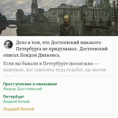
формации считали «Петербург» великим
романом, азбукой мирового модернизма.
Павел Антокольский, который, когда ему
выпало писать предисловие к переизданию…
Дело в том, что Достоевский никакого
Петербурга не придумывал. Достоевский
описал Лондон Диккенса.
Если вы бывали в Петербурге (возможно —
наверное, вас заносила туда судьба), вы могли
обратить внимание на то, что это город светлый,
ровный, прозрачной, очень дружелюбный к
Преступление и наказание
туристу. Один из самых красивых городов мира. А
Федор Достоевский
то, что описывает Достоевский — это Лондон, как
Петербург
он его вычитал у Диккенса.
Андрей Белый
Конечно, на Петроградской стороне есть мрачные
Андрей Белый
и зловонные окраины. Они и сейчас есть, и тогда