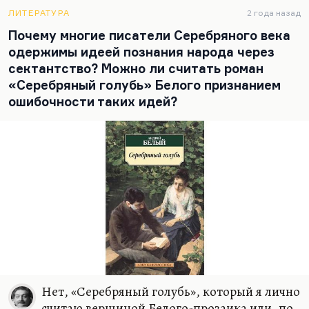
были. Но тем не менее, Сенная — район, где жил
ЛИТЕРАТУРА
2 года назад
Раскольников — это всё-таки центр Петербурга. Я
Почему многие писатели Серебряного века
понимаю, что каморка Раскольникова похожа на
одержимы идеей познания народа через
гроб. Но каморками, переулками и
сектантство? Можно ли считать роман
подворотнями этот…
«Серебряный голубь» Белого признанием
ошибочности таких идей?
Нет, «Серебряный голубь», который я лично
считаю вершиной Белого-прозаика или, по