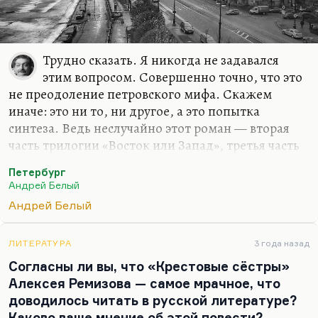
Трудно сказать. Я никогда не задавался
этим вопросом. Совершенно точно, что это
не преодоление петровского мифа. Скажем
иначе: это ни то, ни другое, а это попытка
синтеза. Ведь неслучайно этот роман — вторая
часть трилогии «Восток или Запад», третья часть
которой оказалась не дописана. Первая часть —
Петербург
«Серебряный голубь» — такой апофеоз Востока,
Андрей Белый
иррациональных верований, сектантства. А
Андрей Белый
«Петербург» — это конфликт Востока и Запада,
где Аблеухов с его татарскими корнями и с его
татарским представлением о государственности
ЛИТЕРАТУРА
3 года назад
сталкивается с представлением европейским. Там
Согласны ли вы, что «Крестовые сёстры»
же отец — европеец, а сын — азиат. Вот такое
Алексея Ремизова — самое мрачное, что
страшное противопоставление: Николай
доводилось читать в русской литературе?
Аполлонович противостоит Аполлону…
Каково ваше мнение об этой повести?