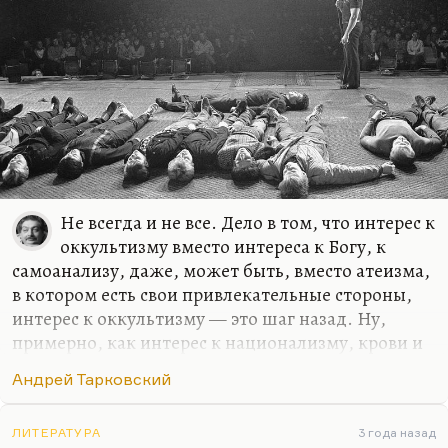
Не всегда и не все. Дело в том, что интерес к
оккультизму вместо интереса к Богу, к
самоанализу, даже, может быть, вместо атеизма,
в котором есть свои привлекательные стороны,
интерес к оккультизму — это шаг назад. Ну,
примерно, как интерес к национализму, крови и
почве вместо космополитизма,
Андрей Тарковский
интернационализма, открытости и так далее. Да,
переходные эпохи, да, трудные времена — они
приводят обычно к некоторой деградации.
ЛИТЕРАТУРА
3 года назад