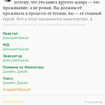
потому, что это книга другого жанра — это
проживание, а не роман. Вы должны её
проживать в процессе её чтения, вы — её главный
герой. Вот в этом заключается новаторство. А
написана она как раз довольно понятным
образом, чтобы вы могли это проживание в мой
Квартал
любимый период — с 15 июля по 15 октября, вот
Дмитрий Быков
такой ранней осенью,— осуществить. (Может
ЖД
быть, потому, что этот период сейчас
Дмитрий Быков
соответствует моему самоощущению.) Кстати
Эвакуатор
говоря, спасибо всем, кто присылает
Дмитрий Быков
трогательные отчёты о прохождении «Квартала»,
Поминки по Финнегану
рассказывает о том, как избавился от депрессии,
Джеймс Джойс
выгодно женился, уехал за границу и нашёл
Улисс
работу. Спасибо, братцы! Я знал, что это
Джеймс Джойс
действует.
Андрей Белый
Что касается…
ЛИТЕРАТУРА
3 года назад