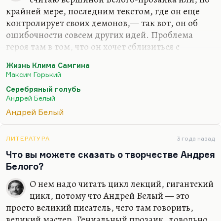
крайней мере, последним текстом, где он еще
контролирует своих демонов,— так вот, он об
ошибочности совсем других идей. Проблема
героя там в том, что он хочет сблизиться с
народом, а народ хочет его сожрать. И любовь
Жизнь Клима Самгина
его к прекрасной, страшной, рыжей, грязной,
Максим Горький
синеглазой жене главного сектанта, столяра,—
Серебряный голубь
это любовь скорее умозрительная, теоретическая.
Андрей Белый
Не то чтобы она его чем-то пленила, он просто
Андрей Белый
видит воплощение в ней неких сил. Вообще
Дарьяльский — в известном смысле, конечно,
автопортрет. Весьма неслучайна его фамилия,
ЛИТЕРАТУРА
3 года назад
связывающая его с Дарьяльским ущельем. Он
Что вы можете сказать о творчестве Андрея
действительно такое скорее ущелье, бездна,…
Белого?
О нем надо читать цикл лекций, гигантский
цикл, потому что Андрей Белый — это
просто великий писатель, чего там говорить,
великий мастер. Гениальный прозаик, довольно