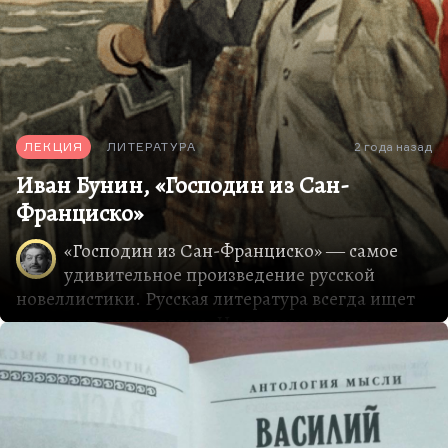
— хуже, чем у Белого. Немудрёно…
ЛЕКЦИЯ
ЛИТЕРАТУРА
2 года назад
Иван Бунин, «Господин из Сан-
Франциско»
«Господин из Сан-Франциско» ― самое
удивительное произведение русской
новеллистики. Русская литература всегда ищет
синтез прозы и поэзии. Не только русская ― и
мировая, но русская особенно. И вот мне
кажется, что первым найти этот синтез
посчастливилось Андрею Белому: он предложил
свой вариант, довольно трудно читаемый. А
второй вариант, как бы альтернативный, ― это