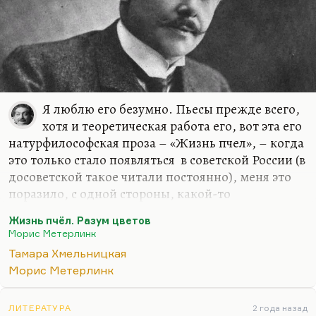
с человеком. Катаев наследник Бунина в том,
что…
Я люблю его безумно. Пьесы прежде всего,
хотя и теоретическая работа его, вот эта его
натурфилософская проза – «Жизнь пчел», – когда
это только стало появляться в советской России (в
досоветской такое читали постоянно), меня это
поразило, с одной стороны, какой-то
наивностью, а с другой – очень тронуло. Я всегда
Жизнь пчёл. Разум цветов
любил такие метафизические объяснения
Морис Метерлинк
природы. Мне всегда казалось, что эволюция и
Тамара Хмельницкая
биология – это вещи духовные, что это господь
Морис Метерлинк
так устроил. И подход Метерлинка казался мне
утешительным. Это совсем не оккультизм…
ЛИТЕРАТУРА
2 года назад