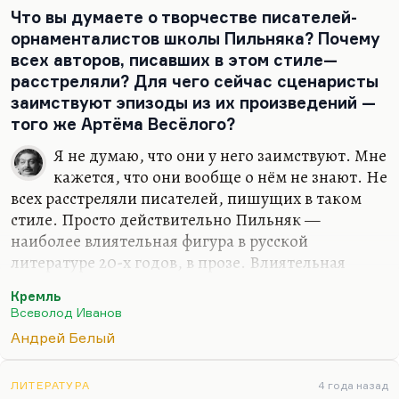
Что вы думаете о творчестве писателей-
орнаменталистов школы Пильняка? Почему
всех авторов, писавших в этом стиле—
расстреляли? Для чего сейчас сценаристы
заимствуют эпизоды из их произведений —
того же Артёма Весёлого?
Я не думаю, что они у него заимствуют. Мне
кажется, что они вообще о нём не знают. Не
всех расстреляли писателей, пишущих в таком
стиле. Просто действительно Пильняк —
наиболее влиятельная фигура в русской
литературе 20-х годов, в прозе. Влиятельная
потому, что вообще в 20-е годы пришло такое
Кремль
торжество второго сорта. Не потому, что
Всеволод Иванов
Пильняк — уж такой принципиально
Андрей Белый
второсортный писатель. Нет. Потому что
Пильняк — это такая довольно бледная копия
Андрея Белого с его завиральными
ЛИТЕРАТУРА
4 года назад