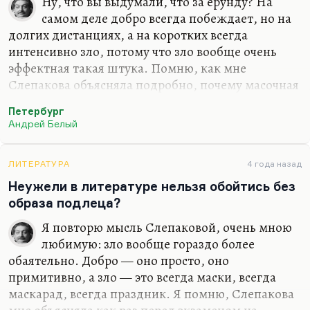
Ну, что вы выдумали, что за ерунду? На
самом деле добро всегда побеждает, но на
Я вам честно скажу, что я, например, «Туннель»
долгих дистанциях, а на коротких всегда
гэссовский читал не подряд. Наверное, надо
интенсивно зло, потому что зло вообще очень
подряд, но у меня…
эффектная такая штука. Помню, как мне
Слепакова объясняла подробно, почему масочная
тема у Белого такую большую роль играет в
Петербург
«Петербурге». Потому что зло — Красное домино
Андрей Белый
— это всегда эффектно. Карнавал, маскарад — это
всегда очень красиво. А добро — это пресно.
Отсюда его такая его осторожная, как бы сказать,
ЛИТЕРАТУРА
4 года назад
политика. Добро не кричит — вот в чём дело.
Неужели в литературе нельзя обойтись без
Добро вообще не любит внешние эффекты.
образа подлеца?
Я повторю мысль Слепаковой, очень мною
любимую: зло вообще гораздо более
обаятельно. Добро — оно просто, оно
примитивно, а зло — это всегда маски, всегда
маскарад, всегда праздник. Я помню, Слепакова