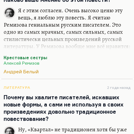
Я с этим согласен. Очень высоко ценю эту
вещь, я люблю эту повесть. Я считаю
Ремизова гениальным русским писателем. Это
одно из самых мрачных, самых сильных, самых
стилистически цельных произведений русской
литературы. У Ремизова вообще мне всё нравится:
и «Кукха: Розановы письма», и безумно мне
Крестовые сестры
нравится у него… Да на одно объяснение того, что
Алексей Ремизов
такое «кукха», могла бы уйти вся программа (вот
Андрей Белый
эта звёздная влага жизни, звёздная сперма,
влажность). Безумно нравится мне и
«Подстриженными глазами», и «Взвихрённая
ЛИТЕРАТУРА
2 года назад
Русь». Меньше нравятся «Пруд», «Часы» и вообще
Почему вы хвалите писателей, искавших
его ранняя беллетристика. «Крестовые сёстры» —
новые формы, а сами не используя в своих
книга, на которой он переломился, книга, с
произведениях довольно традиционное
которой он начался. Вот Глотов и Маракулин —…
повествование?
Ну, «Квартал» не традиционен хотя бы уже