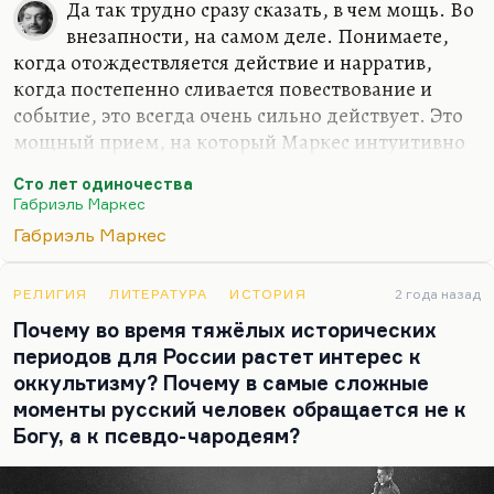
Да так трудно сразу сказать, в чем мощь. Во
талантливый тоже человек. Вот так они и
внезапности, на самом деле. Понимаете,
соотносятся.
когда отождествляется действие и нарратив,
когда постепенно сливается повествование и
событие, это всегда очень сильно действует. Это
мощный прием, на который Маркес интуитивно
набрел. Но на самом деле, понимаете, вот
Сто лет одиночества
неожиданная вещь. Мне кажется, что корни
Габриэль Маркес
прозы Маркеса, они в Андрее Белом, в таком
Габриэль Маркес
прозопоэтическом синтезе, особенно, конечно, в
«Осени патриарха», которую, скажем, Евтушенко
ставил выше «Ста лет одиночества», и я с ним это
РЕЛИГИЯ
ЛИТЕРАТУРА
ИСТОРИЯ
2 года назад
мнение разделяю. Мне кажется, что «Осень
Почему во время тяжёлых исторических
патриарха» — это более значительный роман и
периодов для России растет интерес к
более отважный литературный опыт, это
оккультизму? Почему в самые сложные
гениальная стихопроза. Вот мне кажется,…
моменты русский человек обращается не к
Богу, а к псевдо-чародеям?