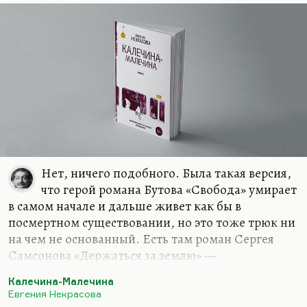
Нет, ничего подобного. Была такая версия,
что герой романа Бутова «Свобода» умирает
в самом начале и дальше живет как бы в
посмертном существовании, но это тоже трюк ни
на чем не основанный. Есть там роман Сергея
Самсонова «Держаться за землю» —
тяжеловесное в соцреалистической традиции
Калечина-Малечина
произведение на донецко-луганском материале.
Евгения Некрасова
За счет оригинальности материала, большого