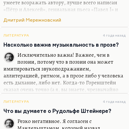
поэтического языка), который, кстати, именно
умеете возражать автору, лучше всего написан
Бриком был и основан. Потом — Пражский
«Пётр и Алексей», гениальная пьеса «Павел I» и
кружок Якобсона. Потом —…
очень хороший роман «Александр I». Образ
Дмитрий Мережковский
Николая Карамзина там — просто шедевр! И
вообще мне нравится, как написано. Там
потрясающее описание скопческих радений,
ЛИТЕРАТУРА
4 года назад
вплоть до запахов — очень острое, страшное
Насколько важна музыкальность в прозе?
такое. Нет, сильный писатель. Уж во всяком
Исключительно важна! Важнее, чем в
случае не хуже, чем «Петербург» Андрея Белого.
поэзии, потому что в поэзии она может
Так что, наверное, с «Александра I».
имитироваться звукоподражанием,
аллитерацией, ритмом, а в прозе либо у человека
есть дыхание, либо нет. Когда-то Горенштейн
сказал очень точно (а я, вы знаете, чрезвычайно
неравнодушен к этому писателю): «Проза больше
нуждается в ритме, чем любой другой род
ЛИТЕРАТУРА
4 года назад
искусства. Проза и кинематограф. Дыхание
Что вы думаете о Рудольфе Штейнере?
должно быть». Я согласен. У Горенштейна есть
Резко негативное. Я согласен с
вот эта интонация.
Мандельштамом, который назвал