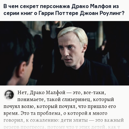
Я помню, как Тамара Хмельницкая мне пыталась
В чем секрет персонажа Драко Малфоя из
объяснить антропософию. Она же сама была
серии книг о Гарри Поттере Джоан Роулинг?
антропософка, она занималась всю жизнь
творчеством Белого. Именно…
Нет, Драко Малфой — это, все-таки,
понимаете, такой слизеринец, который
почуял волю, который почуял, что пришло его
время. Это та проблема, о которой я много
говорил, к сожалению: дети элиты — это важный
резерв прогресса, потому что у этих детей, как у