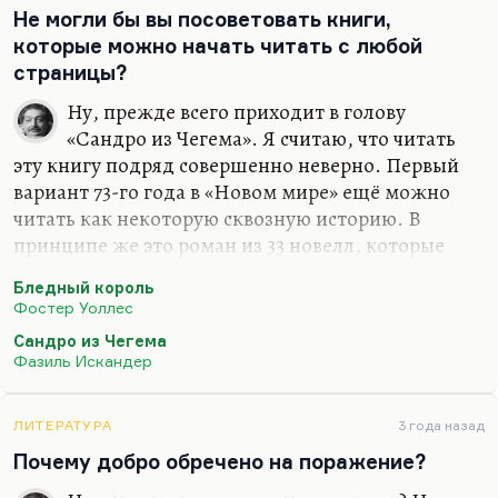
Не могли бы вы посоветовать книги,
Понимаете, Русская революция дала вспышку
которые можно начать читать с любой
модерна, но давайте не забывать, что эта
страницы?
вспышка модерна имела быть перед, в
предреволюционной ситуации. А в семнадцатом,
Ну, прежде всего приходит в голову
восемнадцатом, двадцатом годах с великим
«Сандро из Чегема». Я считаю, что читать
искусством обстояло трудно. Так же собственно,
эту книгу подряд совершенно неверно. Первый
как и с…
вариант 73-го года в «Новом мире» ещё можно
читать как некоторую сквозную историю. В
принципе же это роман из 33 новелл, которые
можно, наверное, было бы комбинировать и в
Бледный король
любом другом порядке.
Фостер Уоллес
Ну, наверное, «Бледного короля» Уоллеса,
Сандро из Чегема
который специально написан так, чтобы каждая
Фазиль Искандер
глава летела в читателя с неожиданной стороны.
Наверное, «Женщины и мужчины» Макьюена —
ЛИТЕРАТУРА
3 года назад
тоже такой роман в рассказах с прокладками
Почему добро обречено на поражение?
авторской речи. Ну, не знаю. Довольно много
таких.