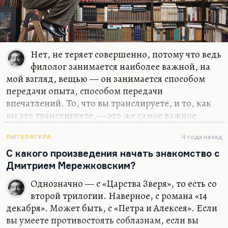
Нет, не теряет совершенно, потому что ведь
филолог занимается наиболее важной, на
мой взгляд, вещью — он занимается способом
передачи опыта, способом передачи
впечатлений. То, что вы транслируете, и то, как
вы это транслируете,— это же самое важное.
Понимаете, Брик Осип Максимович, послушав
Маяковского, заинтересовался, каким образом
ЛИТЕРАТУРА
4 года назад
Маяковский достигает этого эффекта (ну не
С какого произведения начать знакомство с
только же голосом). А каким образом Пушкин
Дмитрием Мережковским?
достигал эффекта гармонии, радости, которая
Однозначно — с «Царства Зверя», то есть со
исходит от него?
второй трилогии. Наверное, с романа «14
Наука о стихе начала бурно развиваться только в
декабря». Может быть, с «Петра и Алексея». Если
XX веке. Сначала — ОПОЯЗ (общество изучения
вы умеете противостоять соблазнам, если вы