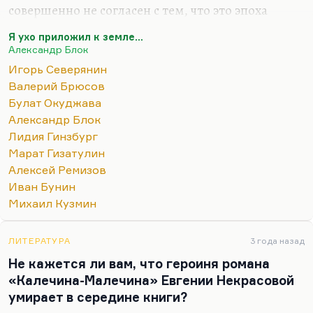
совершенно не согласен с тем, что это эпоха
стилизации. Видите, такое пренебрежительное
Я ухо приложил к земле...
отношение к Брюсову мне совершенно
Александр Блок
несвойственно и непонятно. Где Брюсов
Игорь Северянин
стилизатор? Только во «Всех напевах», а «Tertia
Валерий Брюсов
Vigilia» — это абсолютно самостоятельное
Булат Окуджава
произведение; кому-то нравится этот слог, кому-
Александр Блок
то не нравится. Мне кажется, что у Брюсова есть
Лидия Гинзбург
свой голос.
Марат Гизатулин
Бунин не стилизатор абсолютно, кого он
Алексей Ремизов
стилизует в «Одиночестве»:
«И ветер, и дождик, и
Иван Бунин
мгла… Камин затоплю, буду пить… Хорошо бы собаку…
Михаил Кузмин
ЛИТЕРАТУРА
3 года назад
Не кажется ли вам, что героиня романа
«Калечина-Малечина» Евгении Некрасовой
умирает в середине книги?