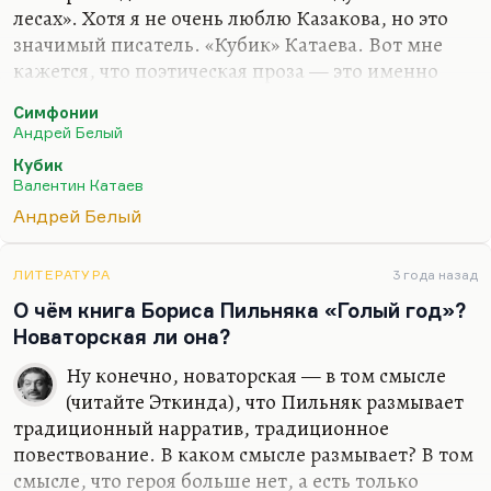
лесах». Хотя я не очень люблю Казакова, но это
значимый писатель. «Кубик» Катаева. Вот мне
кажется, что поэтическая проза — это именно
«Кубик». Причем его последняя треть. Вот
Симфонии
история этого маленького Наполеончика. Я
Андрей Белый
помню, как на том же журфаке Евгения
Кубик
Николаевна Гаврилова рассказывала нам об
Валентин Катаев
избыточной, даже синтаксически избыточной
Андрей Белый
структуре «Кубика»: диких, многословных,
развернутых на многие абзацы фразах… Да,
пожалуй, это несколько избыточно, но все-таки
ЛИТЕРАТУРА
3 года назад
«Кубик» — это настоящая поэтическая проза. Вот
О чём книга Бориса Пильняка «Голый год»?
«Трава забвения» — это ещё повесть, а вот
Новаторская ли она?
«Кубик» — это уже…
Ну конечно, новаторская — в том смысле
(читайте Эткинда), что Пильняк размывает
традиционный нарратив, традиционное
повествование. В каком смысле размывает? В том
смысле, что героя больше нет, а есть только