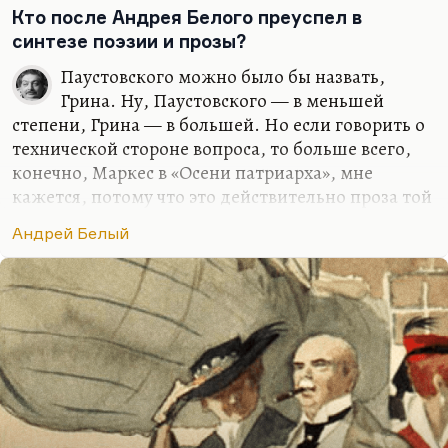
повествовательными идеями, с его энергией
Кто после Андрея Белого преуспел в
повествовательной, с его приёмами. Белый был
синтезе поэзии и прозы?
гением, но почти нечитабелен. Пильняк гораздо
Паустовского можно было бы назвать,
проще для усвоения. Он действительно ученик
Грина. Ну, Паустовского — в меньшей
Белого, тяжёлая ладонь Бугаева всё время…
степени, Грина — в большей. Но если говорить о
технической стороне вопроса, то больше всего,
конечно, Маркес в «Осени патриарха», мне
кажется, потому что это действительно проза той
плотности… Если прочитать «Проблемы
Андрей Белый
стихотворного языка» Тынянова, это проблемы
стихового ряда, его тесноты. Этого добивается, на
мой взгляд, наиболее успешно Маркес и вообще
латиноамериканская проза. Астуриас, конечно,
да.
Можно было бы назвать, наверное, из
позднейших российских… Мне наверняка кто-то
подскажет Зульфикарова, но у Зульфикарова так
искусственно это всё, такая речь неестественная