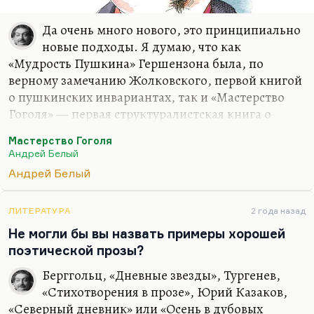
Да очень много нового, это принципиально
новые подходы. Я думаю, что как
«Мудрость Пушкина» Гершензона была, по
верному замечанию Жолковского, первой книгой
о пушкинских инвариантах, так и «Мастерство
Гоголя» — первая структуралистская книга о
Гоголе. Во многих отношениях это книга,
Мастерство Гоголя
предвосхитившая работу Синявского «В тени
Андрей Белый
Гоголя», вполне структуралистскую тоже,
Андрей Белый
формалистскую в лучшем смысле слова. И во
многом, конечно, Белый опирается на опыт
младоформалистов, на опыт Эйхенбаума,
ЛИТЕРАТУРА
2 года назад
скажем. Мне кажется, что это была попытка
Не могли бы вы назвать примеры хорошей
такого грандиозного прорыва, понимания, как у
поэтической прозы?
Гоголя сделан пейзаж, персонаж.
Берггольц, «Дневные звезды», Тургенев,
Белый же был замечательным филологом. Он
«Стихотворения в прозе», Юрий Казаков,
пишет очень сложным языком, и у него…
«Северный дневник» или «Осень в дубовых