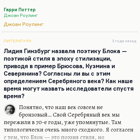
Маленькой разбойницы, во-первых, силен
Гарри Поттер
момент рефлексии, какой-то совести. Малфой же
Джоан Роулинг
— хотя он скотина, и я его терпеть не могу — все-
Джоан Роулинг
таки сознает свою неправоту. Его что-то такое
гложет. Ну и во-вторых, понимаете, у
слизиренцев повышенное чувство собственного
ЛИТЕРАТУРА
3 года назад
достоинства, поэтому их не так легко смешать с
Лидия Гинзбург назвала поэтику Блока —
грязью. Они сопротивляются попыткам их
поэтикой стиля в эпоху стилизации,
унижения. Унижение — это главное, что
приводя в пример Брюсова, Кузмина и
происходит сегодня с любым нонконформистом.
Северянина? Согласны ли вы с этим
Его пытаются…
определением Серебряного века? Как наше
время могут назвать исследователи спустя
время?
Понятно, что наш век совсем не
бронзовый… Свой Серебряный век мы
пережили в 70-е годы, уже упомянутые. Там
типологически очень много сходного. Я согласен
с тем, что Блок — это поэзия стиля, но