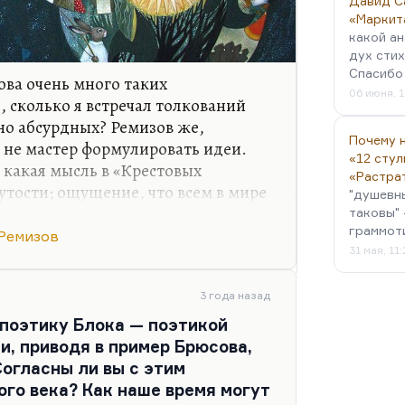
Давид С
«Маркит
какой ан
дух стих
Спасибо 
ова очень много таких
06 июня, 1
, сколько я встречал толкований
но абсурдных? Ремизов же,
Почему н
е не мастер формулировать идеи.
«12 стул
 какая мысль в «Крестовых
«Растра
тости; ощущение, что всем в мире
"душевн
ры, такие Парки нового времени.
таковы" 
граммот
о же маленькие люди в их
Ремизов
31 мая, 11
Акумовна такая же. Это несчастные
«Красочки» — это история про то,
еты. Бес берет тех, которые
3 года назад
х каяться, а они губы кусают, им
 поэтику Блока — поэтикой
т к бесу. Это описание…
и, приводя в пример Брюсова,
Согласны ли вы с этим
го века? Как наше время могут