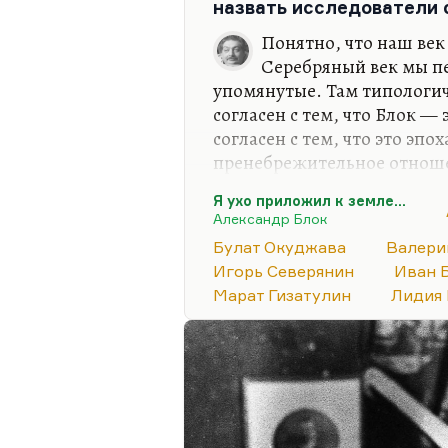
назвать исследователи 
Понятно, что наш век
Серебряный век мы пе
упомянутые. Там типологич
согласен с тем, что Блок — 
согласен с тем, что это эпо
пренебрежительное отноше
несвойственно и непонятно.
Я ухо приложил к земле...
«Всех напевах», а «Tertia Vi
Александр Блок
самостоятельное произведен
Булат Окуджава
Валери
кому-то не нравится. Мне к
Игорь Северянин
Иван 
голос.
Марат Гизатулин
Лидия 
Бунин не стилизатор абсолю
«Одиночестве»:
«И ветер, и 
пить… Хорошо бы собаку…