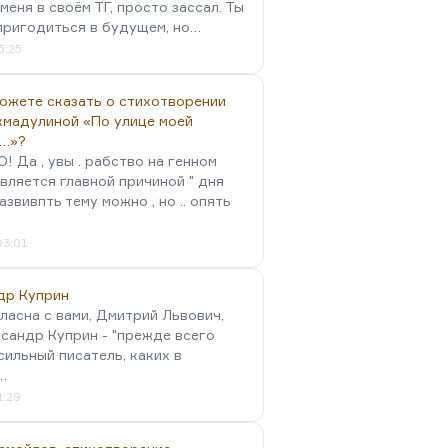
меня в своём ТГ, просто зассал. Ты
пригодиться в будущем, но…
5:25
можете сказать о стихотворении
хмадулиной «По улице моей
…»?
 Да , увы . рабство на генном
вляется главной причиной " дня
Развивпть тему можно , но .. опять
03:01
др Куприн
гласна с вами, Дмитрий Львович,
сандр Куприн - "прежде всего
сильный писатель, каких в
…
1:29