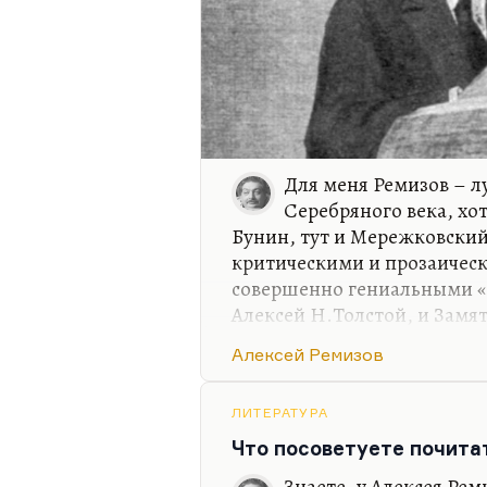
Для меня Ремизов – л
Серебряного века, хо
Бунин, тут и Мережковский,
критическими и прозаичес
совершенно гениальными «В
Алексей Н.Толстой, и Замя
среди них непосредственны
Алексей Ремизов
Василий Васильевич Розано
писем» («Кукхи») уже имеет
перед литературой. «Кукха»
ЛИТЕРАТУРА
чем то, что Розанов писал с
Что посоветуете почита
Ремизов – это абсолютно ве
Знаете, у Алексея Рем