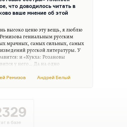
чно печальный, такой одинокий,
ое, что доводилось читать в
 Вернее, даже не трагический, а
ково ваше мнение об этой
й, как дребезжание жестяной
й маргинал в жизни, он такой
ратуре. Его попытка создания
ень высоко ценю эту вещь, я люблю
яньей великой вольной палаты,
ю Ремизова гениальным русским
ая…
мых мрачных, самых сильных, самых
изведений русской литературы. У
авится: и «Кукха: Розановы
вится у него… Да на одно
«кукха», могла бы уйти вся
я влага жизни, звёздная сперма,
ей Ремизов
Андрей Белый
ится мне и «Подстриженными
усь». Меньше нравятся «Пруд»,
я беллетристика. «Крестовые
й он переломился, книга, с которой
2329
Маракулин —…
ат в базе