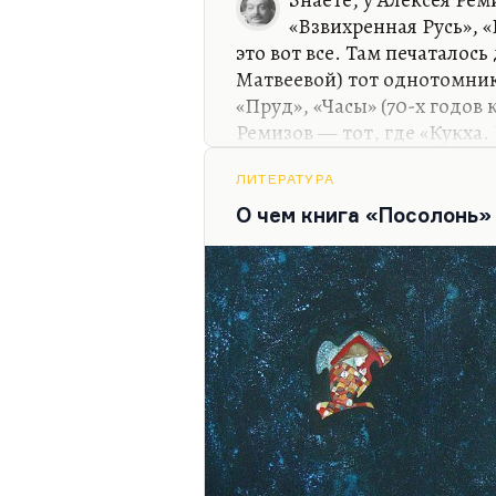
его как мыслителя, да и не
«Взвихренная Русь»,
думаю,…
это вот все. Там печаталось
Матвеевой) тот однотомник
«Пруд», «Часы» (70-х годов
Ремизов — тот, где «Кукха.
«Подстриженными глазами»
лучших изданиях конца 80-х
ЛИТЕРАТУРА
не отменял первоизданий. Е
О чем книга «Посолонь»
библиотеке Никитина-Пере
эмигрантского Алексея Рем
сосканировали, там найти в