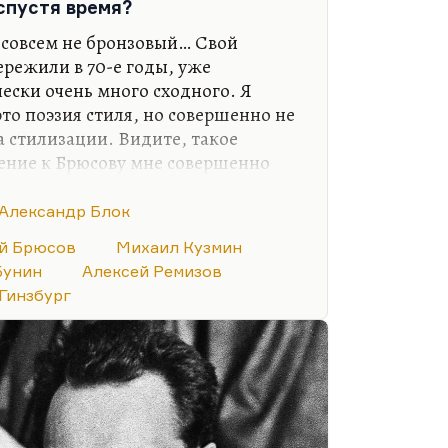
спустя время?
 совсем не бронзовый… Свой
режили в 70-е годы, уже
ески очень много сходного. Я
это поэзия стиля, но совершенно не
ха стилизации. Видите, такое
ние к Брюсову мне совершенно
 Где Брюсов стилизатор? Только во
gilia» — это абсолютно
Александр Блок
ие; кому-то нравится этот слог,
й Брюсов
Михаил Кузмин
ажется, что у Брюсова есть свой
Бунин
Алексей Ремизов
Гинзбург
тно, кого он стилизует в
дождик, и мгла… Камин затоплю, буду