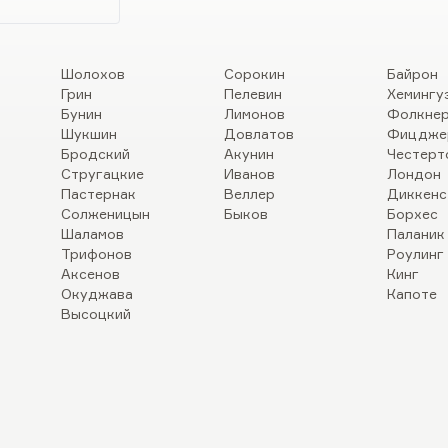
Шолохов
Сорокин
Байрон
Грин
Пелевин
Хемингу
Бунин
Лимонов
Фолкне
Шукшин
Довлатов
Фицдже
Бродский
Акунин
Честерт
Стругацкие
Иванов
Лондон
Пастернак
Веллер
Диккенс
Солженицын
Быков
Борхес
Шаламов
Паланик
Трифонов
Роулинг
Аксенов
Кинг
Окуджава
Капоте
Высоцкий