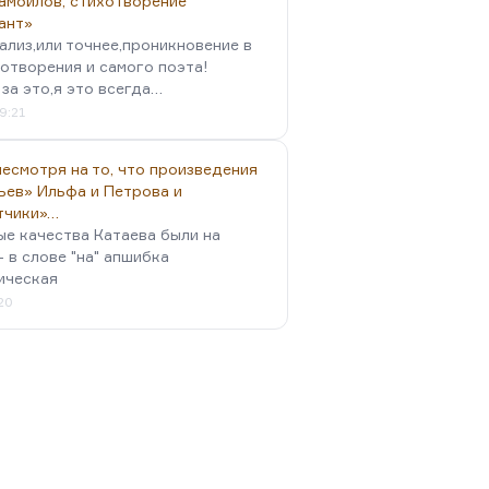
амойлов, стихотворение
ант»
ализ,или точнее,проникновение в
отворения и самого поэта!
за это,я это всегда…
9:21
есмотря на то, что произведения
ьев» Ильфа и Петрова и
тчики»…
ые качества Катаева были на
- в слове "на" апшибка
ическая
:20