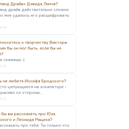
ланд Драйв» Дэвида Линча?
анд драйв действительно сложно
но мне удалось его расшифровать:
4:05
тноситесь к творчеству Виктора
им бы он мог быть, если бы не
я?
е скажешь :(
1:11
вы не любите Иосифа Бродского?
осто целующиеся на эскалаторе -
красиво со стороны...
0:11
 бы вы рассказать про Юза
ского и Леонида Мациха?
ассказать про тебя. Ты только что