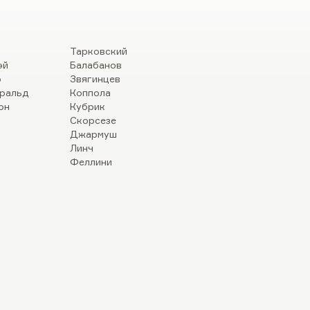
Тарковский
эй
Балабанов
р
Звягинцев
ральд
Коппола
он
Кубрик
Скорсезе
Джармуш
Линч
Феллини