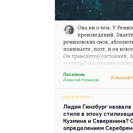
Она ни о чем. У Ремиз
произведений. Знаете
ремизовских снов, абсолют
понимаете, поэт, и он вовс
Он транслятор состояний. А
сестрах»? Ощущение покину
заправляют крестовые сест
Посолонь
Маракулин или Глотов — эт
Алексей 
Алексей Ремизов
отчаянии и одиночестве. И 
люди, их заброшенность. А 
как бес и ангел собирают цв
ЛИТЕРАТУРА
смеются. Ангел призывает и
Лидия Гинзбург назвала
смешно. Кто засмеется, иде
стиля в эпоху стилизаци
Кузмина и Северянина? 
определением Серебряно