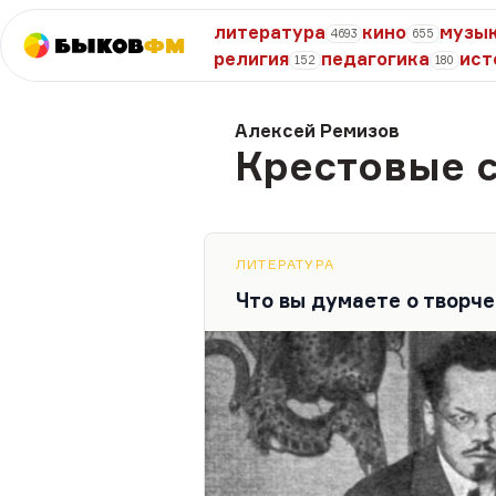
литература
кино
музы
4693
655
Быков
ФМ
религия
педагогика
ист
152
180
Алексей Ремизов
Крестовые 
ЛИТЕРАТУРА
Что вы думаете о творч