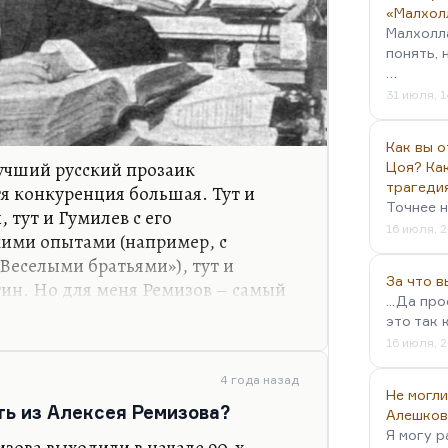
«Малхол
Малхолл
понять, 
…
31 июля, 1
Как вы о
учший русский прозаик
Цоя? Как
трагеди
тя конкуренция большая. Тут и
Точнее н
 тут и Гумилев с его
16 июля, 2
кими опытами (например, с
еселыми братьями»), тут и
За что 
тин. Но для меня Ремизов – самый
...Да пр
й. Понимаете, я думаю, что
это так 
в как вдохновитель «Розановых
16 июля, 2
 одну главную бесспорную заслугу
, конечно, гораздо лучше сделана,
4 года назад
Не могли
ам.
ть из Алексея Ремизова?
Алешков
Я могу р
ликий писатель. Я не затрагиваю
изова выходили в начале 90-х