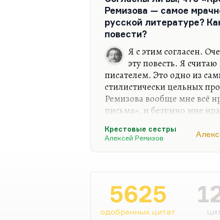
уязвленный, такой бесконе
Ремизова — самое мрачн
такой страшно трагический.
русской литературе? Ка
такой монотонно-тоскливы
повести?
струны, струнки. И он тако
абсолютно одиночка в лите
Я с этим согласен. Оч
Обезвелволпал, этой Обезь
эту повесть. Я счита
раздача орденов,— это так
писателем. Это одно из са
стилистически цельных про
Ремизова вообще мне всё нр
письма», и безумно мне нра
объяснение того, что такое 
Крестовые сестры
программа (вот эта звёздна
Алекс
Алексей Ремизов
влажность). Безумно нрав
глазами», и «Взвихрённая Р
«Часы» и вообще его рання
сёстры» — книга, на которо
5625
1
он начался. Вот Глотов и 
одобренных цитат
цит