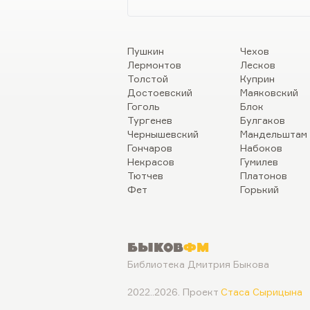
Пушкин
Чехов
Лермонтов
Лесков
Толстой
Куприн
Достоевский
Маяковский
Гоголь
Блок
Тургенев
Булгаков
Чернышевский
Мандельштам
Гончаров
Набоков
Некрасов
Гумилев
Тютчев
Платонов
Фет
Горький
Быков
ФМ
Библиотека Дмитрия Быкова
2022..2026. Проект
Стаса Сырицына