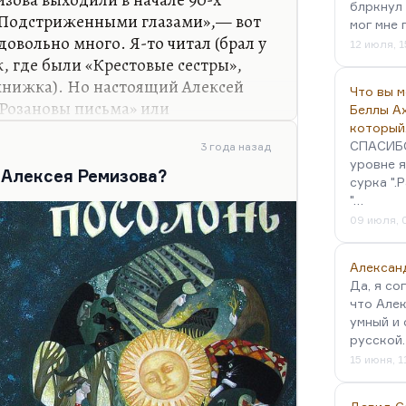
блркнул 
 думаю, что он мыслителем был. Я
 «Подстриженными глазами»,— вот
мог мне 
 довольно много. Я-то читал (брал у
12 июля, 1
, где были «Крестовые сестры»,
 книжка). Но настоящий Алексей
Что вы 
 Розановы письма» или
Беллы А
, или «Взвихренная Русь»»,— в
который
СПАСИБО!
-начала 90-х. Да и потом, никто
3 года назад
уровне я
сли вам посчастливится, в
 Алексея Ремизова?
сурка ".
нского есть очень много
"…
изова. Они, по-моему, его
09 июля, 
се это можно.
Алексан
Да, я со
что Алек
умный и 
русской
15 июня, 1