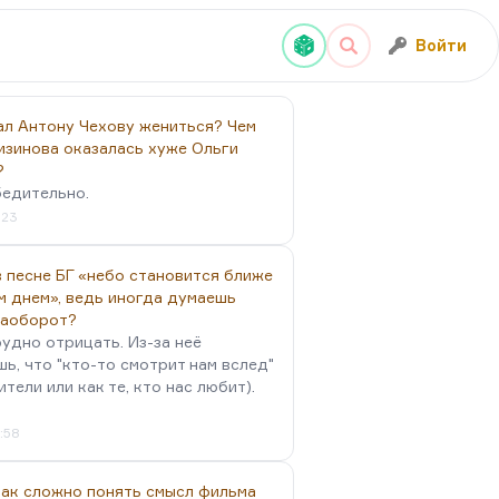
Войти
ал Антону Чехову жениться? Чем
изинова оказалась хуже Ольги
?
бедительно.
:23
 песне БГ «небо становится ближе
м днем», ведь иногда думаешь
наоборот?
удно отрицать. Из-за неё
ь, что "кто-то смотрит нам вслед"
ители или как те, кто нас любит).
4:58
так сложно понять смысл фильма