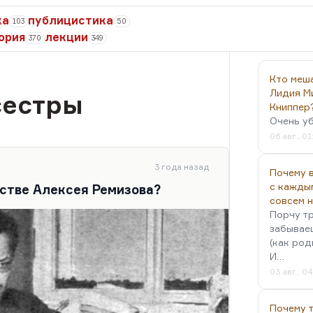
ка
публицистика
103
50
ория
лекции
370
349
Кто меш
Лидия М
сестры
Книппер
Очень у
06 авг., 01
3 года назад
Почему в
с кажды
естве Алексея Ремизова?
совсем 
Порчу тр
забываеш
(как род
И…
03 авг., 0
Почему 