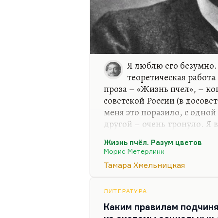
Я люблю его безумно.
теоретическая работа 
проза – «Жизнь пчел», – ко
советской России (в досове
меня это поразило, с одной
другой – очень тронуло. Я 
объяснения природы. Мне в
Жизнь пчёл. Разум цветов
биология – это вещи духовн
Морис Метерлинк
подход Метерлинка казался
Тамара Хмельницкая
оккультизм…
Я помню, как Тамара Хмель
ЛИТЕРАТУРА
антропософию. Она же сама
Каким правилам подчин
занималась всю жизнь тво