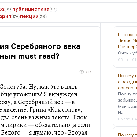
ка
публицистика
103
50
ория
лекции
370
349
Кто меш
Лидия М
ия Серебряного века
Книппер
Очень у
ным must read?
06 авг., 01
>1т
Почему в
с кажды
Сологуба. Ну, как это в пять
совсем 
ообще уложишь? Я вынужден
Порчу тр
забываеш
розу, а Серебряный век — в
(как род
е явление. Грина «Крысолов»,
И…
два очень важных текста. Блок
03 авг., 0
ом лирики — обязательно (а если
, Белого — я думаю, что «Вторая
Почему 