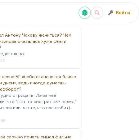
Войти
ал Антону Чехову жениться? Чем
изинова оказалась хуже Ольги
?
бедительно.
:23
 песне БГ «небо становится ближе
м днем», ведь иногда думаешь
наоборот?
удно отрицать. Из-за неё
ь, что "кто-то смотрит нам вслед"
ители или как те, кто нас любит).
4:58
так сложно понять смысл фильма