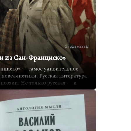
2 года назад
н из Сан-Франциско»
анциско» ― самое удивительное
 новеллистики. Русская литература
 поэзии. Не только русская ― и
но. И вот мне кажется, что первым
ливилось Андрею Белому: он
овольно трудно читаемый. А
ьтернативный, ― это Бунин,
еть не мог.
 дискурс и странное место в