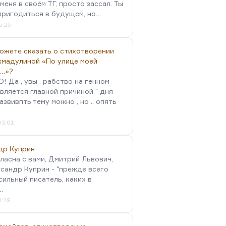
меня в своём ТГ, просто зассал. Ты
пригодиться в будущем, но…
5:25
можете сказать о стихотворении
хмадулиной «По улице моей
…»?
 Да , увы . рабство на генном
вляется главной причиной " дня
Развивпть тему можно , но .. опять
03:01
др Куприн
гласна с вами, Дмитрий Львович,
сандр Куприн - "прежде всего
сильный писатель, каких в
…
1:29