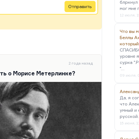
блркнул 
Отправить
мог мне 
12 июля, 1
Что вы 
Беллы А
который
СПАСИБО!
уровне я
сурка ".
2 года назад
"…
ать о Морисе Метерлинке?
09 июля, 
Алексан
Да, я со
что Алек
умный и 
русской
15 июня, 1