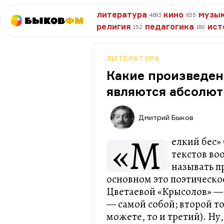
литература
кино
музы
4693
655
Быков
ФМ
религия
педагогика
ист
152
180
ЛИТЕРАТУРА
Какие произведен
являются абсолют
Дмитрий Быков
«М
елкий бес» 
текстов в
называть п
основном это поэтическо
Цветаевой «Крысолов» — 
— самой собой; второй т
можете, то и третий). Ну