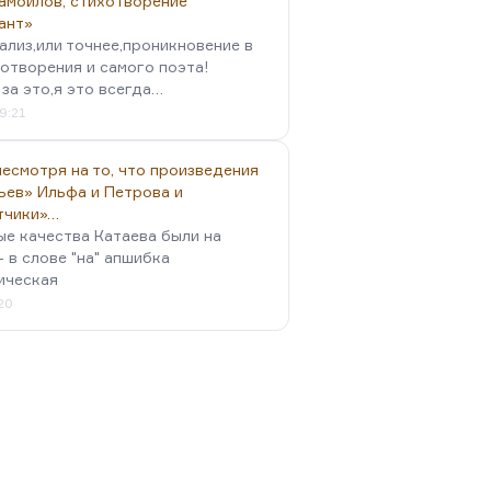
амойлов, стихотворение
ант»
ализ,или точнее,проникновение в
отворения и самого поэта!
за это,я это всегда…
9:21
есмотря на то, что произведения
ьев» Ильфа и Петрова и
тчики»…
ые качества Катаева были на
- в слове "на" апшибка
ическая
:20