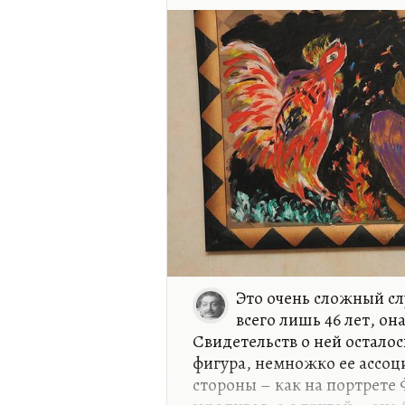
где все минусы его книг — 
нарочитая, на грани эксгиб
избыточная честность, без 
в себе и в своих текстах — 
Розанов написал самую жал
книга — одна…
Это очень сложный сл
всего лишь 46 лет, он
Свидетельств о ней осталос
фигура, немножко ее ассоц
стороны – как на портрете 