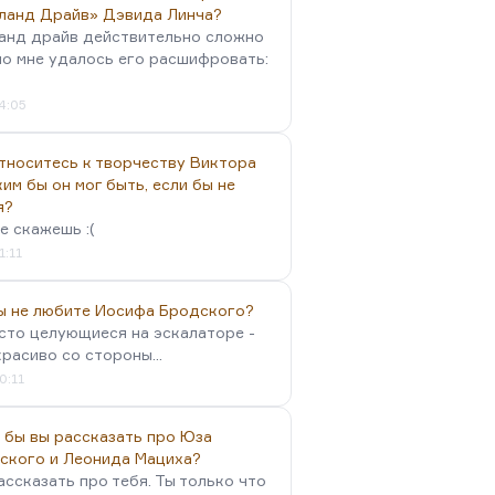
ланд Драйв» Дэвида Линча?
анд драйв действительно сложно
но мне удалось его расшифровать:
4:05
тноситесь к творчеству Виктора
им бы он мог быть, если бы не
я?
е скажешь :(
1:11
вы не любите Иосифа Бродского?
осто целующиеся на эскалаторе -
красиво со стороны...
0:11
 бы вы рассказать про Юза
ского и Леонида Мациха?
ассказать про тебя. Ты только что