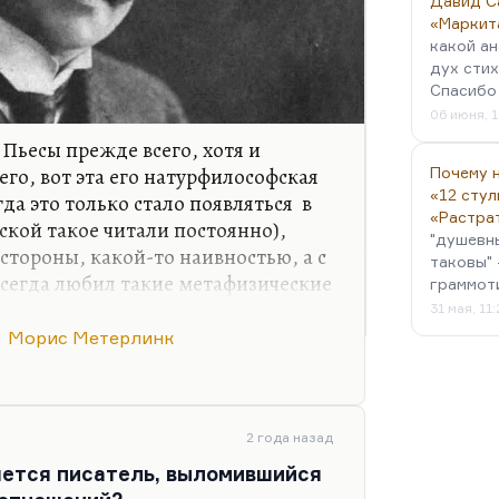
Давид С
«Маркит
какой ан
дух стих
Спасибо 
06 июня, 1
 Пьесы прежде всего, хотя и
его, вот эта его натурфилософская
Почему н
«12 стул
гда это только стало появляться в
«Растра
тской такое читали постоянно),
"душевн
 стороны, какой-то наивностью, а с
таковы" 
всегда любил такие метафизические
граммот
сегда казалось, что эволюция и
31 мая, 11
ые, что это господь так устроил. И
Морис Метерлинк
 мне утешительным. Это совсем не
ницкая мне пыталась объяснить
2 года назад
 была антропософка, она
яется писатель, выломившийся
рчеством Белого. Именно…