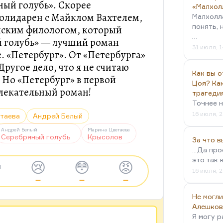
ый голубь». Скорее
«Малхол
солидарен с Майклом Вахтелем,
Малхолл
понять, 
ским филологом, который
…
й голубь» — лучший роман
31 июля, 1
. «Петербург». От «Петербурга»
ругое дело, что я не считаю
Как вы о
 Но «Петербург» в первой
Цоя? Как
лекательный роман!
трагеди
Точнее н
16 июля, 2
таева
Андрей Белый
Андрей Белый
Марина Цветаева
Серебряный голубь
Крысолов
За что 
...Да пр
это так 

😢
😳
😡
16 июля, 2
—
—
—
Не могли
Алешков
Я могу р