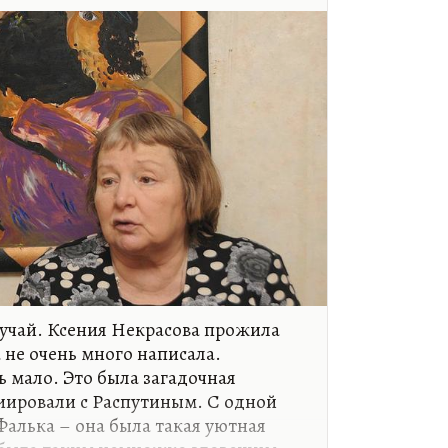
фрагментарность, несколько
иционизма, исповедальность, такая
какой-то попытки отсеивать что-то
где все это становится плюсами.
обную книгу, самую горькую. Это
учай. Ксения Некрасова прожила
а не очень много написала.
ь мало. Это была загадочная
иировали с Распутиным. С одной
Фалька – она была такая уютная