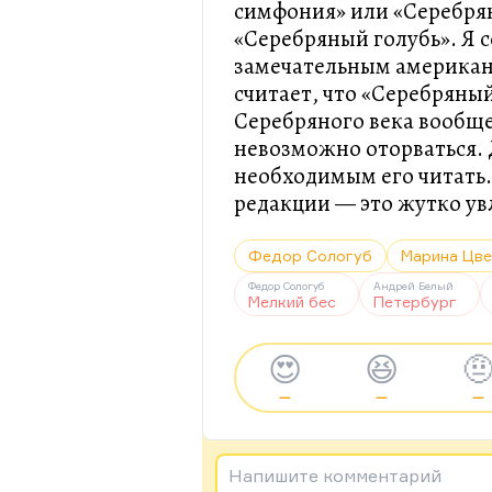
симфония» или «Серебрян
«Серебряный голубь». Я 
замечательным американ
считает, что «Серебряны
Серебряного века вообще
невозможно оторваться. Д
необходимым его читать.
редакции — это жутко ув
Федор Сологуб
Марина Цве
Федор Сологуб
Андрей Белый
Мелкий бес
Петербург
😍
😆

—
—
—
Напишите комментарий