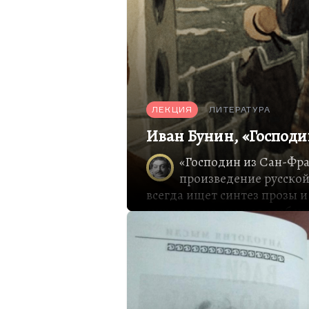
ЛЕКЦИЯ
ЛИТЕРАТУРА
Иван Бунин, «Господи
«Господин из Сан-Фр
произведение русской
всегда ищет синтез прозы и
мировая, но русская особен
найти этот синтез посчаст
предложил свой вариант, д
второй вариант, как бы ал
который Андрея Белого терп
У Бунина довольно странный