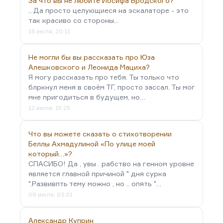
За что вы не любите Иосифа Бродского?
...Да просто целующиеся на эскалаторе - это
так красиво со стороны...
16 июля, 20:11
Не могли бы вы рассказать про Юза
Алешковского и Леонида Мациха?
Я могу рассказать про тебя. Ты только что
блркнул меня в своём ТГ, просто зассал. Ты мог
мне пригодиться в будущем, но…
12 июля, 15:25
Что вы можете сказать о стихотворении
Беллы Ахмадулиной «По улице моей
который…»?
СПАСИБО! Да , увы . рабство на генном уровне
является главной причиной " дня сурка
".Развивпть тему можно , но .. опять "…
09 июля, 03:01
Александр Куприн