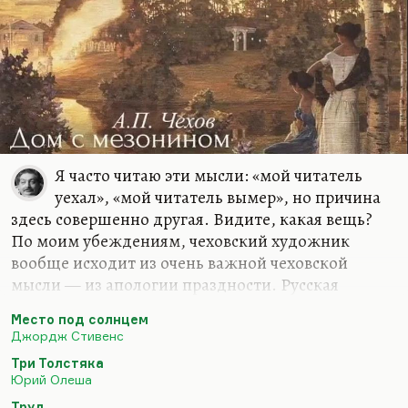
Я часто читаю эти мысли: «мой читатель
уехал», «мой читатель вымер», но причина
здесь совершенно другая. Видите, какая вещь?
По моим убеждениям, чеховский художник
вообще исходит из очень важной чеховской
мысли — из апологии праздности. Русская
литература ненавидит труд. Труд — это грех, это
Место под солнцем
первородное проклятие человека. Еще Толстой в
Джордж Стивенс
известной полемике против Золя, против его
Три Толстяка
романа «Труд», говорит о том, что Запад
Юрий Олеша
принимает труд за средство спасения души. А
Труд