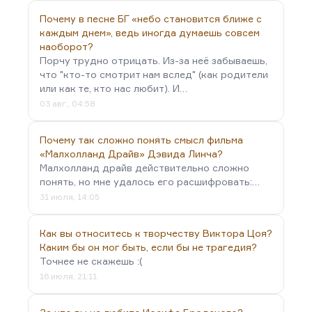
Почему в песне БГ «небо становится ближе с
каждым днем», ведь иногда думаешь совсем
наоборот?
Порчу трудно отрицать. Из-за неё забываешь,
что "кто-то смотрит нам вслед" (как родители
или как те, кто нас любит). И…
03 авг., 04:58
Почему так сложно понять смысл фильма
«Малхолланд Драйв» Дэвида Линча?
Малхолланд драйв действительно сложно
понять, но мне удалось его расшифровать:…
31 июля, 14:05
Как вы относитесь к творчеству Виктора Цоя?
Каким бы он мог быть, если бы не трагедия?
Точнее не скажешь :(
16 июля, 21:11