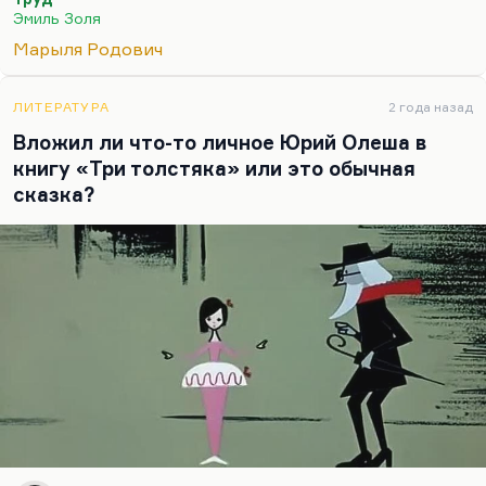
ведь работа на самом деле — это самогипноз, это
Эмиль Золя
способ себя заглушить, это субститут настоящего
Марыля Родович
труда, потому что настоящая работа происходит
над собственной душой. Это как моя любимая
цитата из Марины Цветаевой, из письма Борису…
ЛИТЕРАТУРА
2 года назад
Вложил ли что-то личное Юрий Олеша в
книгу «Три толстяка» или это обычная
сказка?