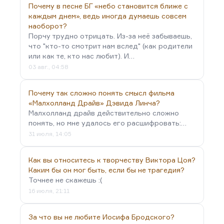
Почему в песне БГ «небо становится ближе с
каждым днем», ведь иногда думаешь совсем
наоборот?
Порчу трудно отрицать. Из-за неё забываешь,
что "кто-то смотрит нам вслед" (как родители
или как те, кто нас любит). И…
03 авг., 04:58
Почему так сложно понять смысл фильма
«Малхолланд Драйв» Дэвида Линча?
Малхолланд драйв действительно сложно
понять, но мне удалось его расшифровать:…
31 июля, 14:05
Как вы относитесь к творчеству Виктора Цоя?
Каким бы он мог быть, если бы не трагедия?
Точнее не скажешь :(
16 июля, 21:11
За что вы не любите Иосифа Бродского?