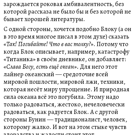
зарождается роковая амбивалентность, без
которой рассказа не было бы и без которой не
бывает хорошей литературы.
С одной стороны, хочется подобно Блоку (а он
в это время многое писал в этом духе) сказать
«Так! Погибайте! Что в вас толку?
». Потому что
когда Блок описывает, например, катастрофу
«Титаника» в своём дневнике, он добавляет:
«Слава Богу, есть ещё океан».
Для него этот
лайнер океанский ― средоточие всей
мировой пошлости, мировой лжи, техники,
которая несёт миру упрощение. И природная
сила океана всё это погубила. Этому надо
только радоваться, жестоко, нечеловечески
радоваться, как радуется Блок. А с другой
стороны Бунин ― традиционалист, человек,
которому жалко. И вот на этом стыке чувств
злорадства и жалости стоит этот