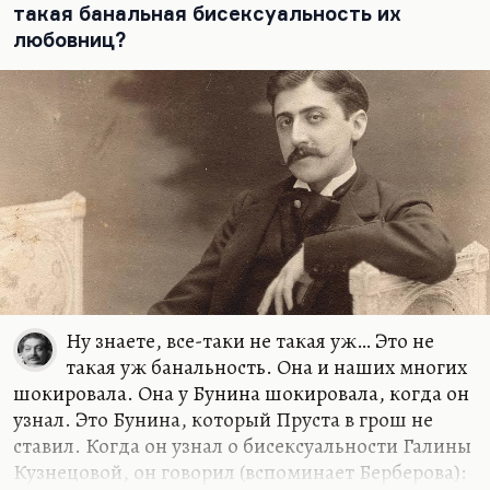
такая банальная бисексуальность их
дискуссию прервать ради еды, очень есть любил.
любовниц?
Седых не выдержал и Бунину говорит:
«А вы,
Иван Алексеевич, ради еды не готовы прервать
теоретическую дискуссию? Я не встречал человека,
который так любил еду и так не любил философские
дискуссии, как вы»
. Бунин долго думал:
«Вам так
кажется? Ну, возможно»
. Он Седых любил, ему
дерзости позволялись. То, что Волошин любил
пожрать, да еще и в голодное время,— это, в…
Ну знаете, все-таки не такая уж… Это не
такая уж банальность. Она и наших многих
шокировала. Она у Бунина шокировала, когда он
узнал. Это Бунина, который Пруста в грош не
ставил. Когда он узнал о бисексуальности Галины
Кузнецовой, он говорил (вспоминает Берберова):