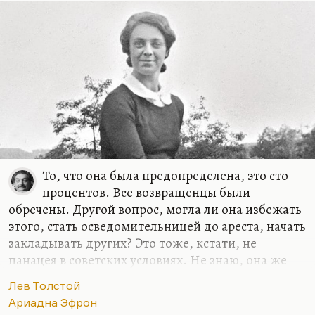
То, что она была предопределена, это сто
процентов. Все возвращенцы были
обречены. Другой вопрос, могла ли она избежать
этого, стать осведомительницей до ареста, начать
закладывать других? Это тоже, кстати, не
панацея в советских условиях. Не знаю, она же
знала, на что идет. Ей Бунин сказал — и мне
Лев Толстой
ужасно нравится этот эпизод, я его часто
Ариадна Эфрон
цитирую,— перед отъездом: «Идиотка, девчонка,