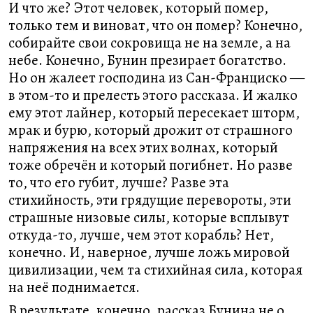
И что же? Этот человек, который помер,
только тем и виноват, что он помер? Конечно,
собирайте свои сокровища не на земле, а на
небе. Конечно, Бунин презирает богатство.
Но он жалеет господина из Сан-Франциско ―
в этом-то и прелесть этого рассказа. И жалко
ему этот лайнер, который пересекает шторм,
мрак и бурю, который дрожит от страшного
напряжения на всех этих волнах, который
тоже обречён и который погибнет. Но разве
то, что его губит, лучше? Разве эта
стихийность, эти грядущие перевороты, эти
страшные низовые силы, которые всплывут
откуда-то, лучше, чем этот корабль? Нет,
конечно. И, наверное, лучше ложь мировой
цивилизации, чем та стихийная сила, которая
на неё поднимается.
В результате, конечно, рассказ Бунина не о