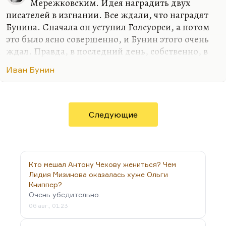
Мережковским. Идея наградить двух
писателей в изгнании. Все ждали, что наградят
Бунина. Сначала он уступил Голсуорси, а потом
это было ясно совершенно, и Бунин этого очень
ждал. Правда, в последний день, собственно, в
день награждения, он отчаялся. Он записывал в
Иван Бунин
дневнике, что «не надо и ждать». И он пошел в
кино с досады, чтобы просто как-то развлечься. И
он действительно развлекся, потому что
показывали Кису Куприну (дочку Куприна,
Следующие
Ксению). Она красавица была, молодость и
красота очень сильно действовали. Тогда Зуров
или еще кто-то, из семьи, просунулся в двери
кинотеатра и ему в ухо прошептал: «Телефон из
Кто мешал Антону Чехову жениться? Чем
Стокгольма», он стал отмахиваться и говорить:
Лидия Мизинова оказалась хуже Ольги
«Да ну, я…
Книппер?
Очень убедительно.
06 авг., 01:23