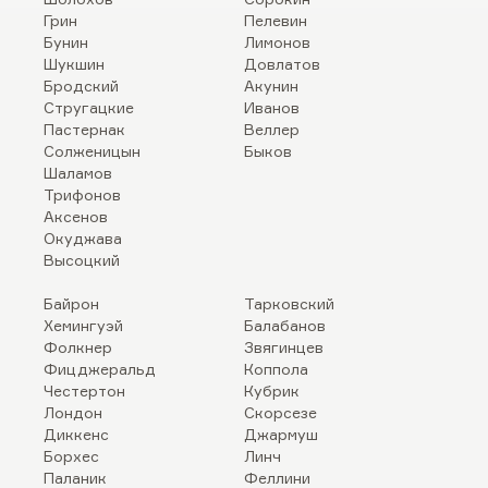
Грин
Пелевин
Бунин
Лимонов
Шукшин
Довлатов
Бродский
Акунин
Стругацкие
Иванов
Пастернак
Веллер
Солженицын
Быков
Шаламов
Трифонов
Аксенов
Окуджава
Высоцкий
Байрон
Тарковский
Хемингуэй
Балабанов
Фолкнер
Звягинцев
Фицджеральд
Коппола
Честертон
Кубрик
Лондон
Скорсезе
Диккенс
Джармуш
Борхес
Линч
Паланик
Феллини