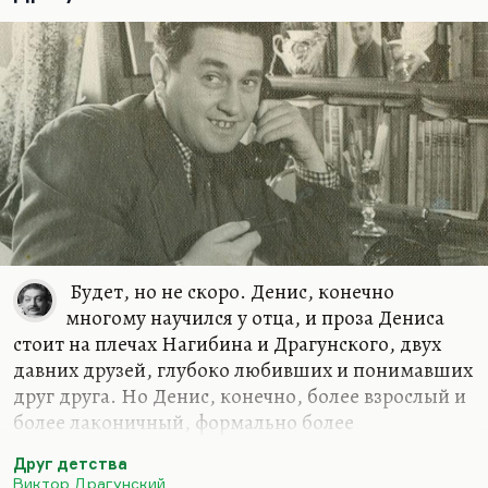
все-таки понимает, что он прав, что это мир
жесток и груб. Как у Ахматовой:
«О том, что мир
жесток и груб; о том, что бог не…
Будет, но не скоро. Денис, конечно
многому научился у отца, и проза Дениса
стоит на плечах Нагибина и Драгунского, двух
давних друзей, глубоко любивших и понимавших
друг друга. Но Денис, конечно, более взрослый и
более лаконичный, формально более
совершенный. И, я думаю, психологически более
Друг детства
сложный. Новый Драгунский может появиться,
Виктор Драгунский