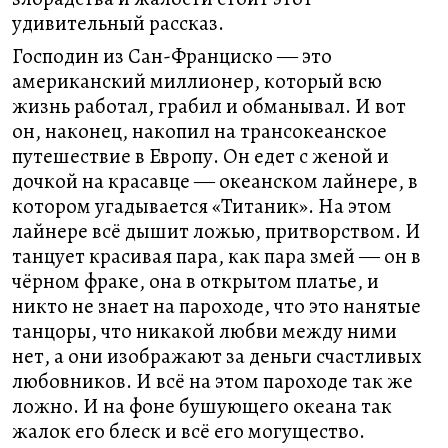
удивительный рассказ.
Господин из Сан-Франциско ― это
американский миллионер, который всю
жизнь работал, грабил и обманывал. И вот
он, наконец, накопил на трансокеанское
путешествие в Европу. Он едет с женой и
дочкой на красавце ― океанском лайнере, в
котором угадывается «Титаник». На этом
лайнере всё дышит ложью, притворством. И
танцует красивая пара, как пара змей ― он в
чёрном фраке, она в открытом платье, и
никто не знает на пароходе, что это нанятые
танцоры, что никакой любви между ними
нет, а они изображают за деньги счастливых
любовников. И всё на этом пароходе так же
ложно. И на фоне бушующего океана так
жалок его блеск и всё его могущество.