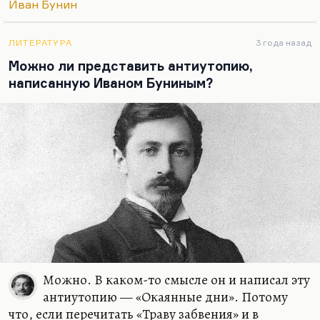
Иван Бунин
дура! Куда ты едешь к этим большевикам? К этим
уродам? Они тебя арестуют, сошлют в Сибирь!
Господи боже мой, тебе 24 года. Если бы мне
ЛИТЕРАТУРА
3 года назад
было бы 24 года — пешком пошел бы в Россию,
Можно ли представить антиутопию,
ноги стер бы до колен». Это бунинские
написанную Иваном Буниным?
внутренние противоречия естественны и очень
мною уважаемы. Это как Толстой идет по Арбату
с Сулержицким, и тот…
Можно. В каком-то смысле он и написал эту
антиутопию — «Окаянные дни». Потому
что, если перечитать «Траву забвения» и в