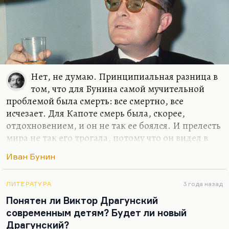
Нет, не думаю. Принципиальная разница в
том, что для Бунина самой мучительной
проблемой была смерть: все смертно, все
исчезает. Для Капоте смерь была, скорее,
отдохновением, и он не так ее боялся. И прелесть
мира не так его трогала, потому что он видел в
мире, скорее, гниль, а не очарование. Главная
Иван Бунин
проблема Бунина – это проблема обреченности, а
главная проблема Капоте – одиночество. Человек
страшно одинок, не может он найти себе
ЛИТЕРАТУРА
3 года назад
собеседника, разговора. У Капоте, понимаете, в
Понятен ли Виктор Драгунский
чем главная драма? Человек сознает свое
современным детям? Будет ли новый
уродство, свою непригодность к этому миру и
Драгунский?