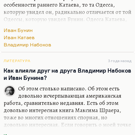
особенности раннего Катаева, то та Одесса,
которую увидел он, радикально отличается от той
Одессы, которую увидел Бунин. Одесса Катаева,
описанная в «Алмазном венце», например (хотя
Иван Бунин
это уже поздняя вещь),— это упоительная,
Иван Катаев
безумная такая, революционная утопия молодых
Владимир Набоков
поэтов, хотя изнанку этой утопии с пугающей
прямотой тот же Катаев изобразил в повести
«Уже написан Вертер». Для Бунина — это
ЛИТЕРАТУРА
3 года назад
действительно антиутопия, это триумф
Как влияли друг на друга Владимир Набоков
идиотизма и наглости.
и Иван Бунина?
Кстати, я думаю, что до некоторой степени
Об этом столько написано. Об этом есть
антиутопией Бунина являются «Темные аллеи», 49
довольно исчерпывающая американская
историй о трагической любви.…
работа, сравнительно недавняя. Есть об этом
довольно интересная книга Максима Шраера,
тоже во многих отношениях спорная, но
довольно интересная. Если говорить о моей точке
зрения на их соотношение, то мне кажется, что