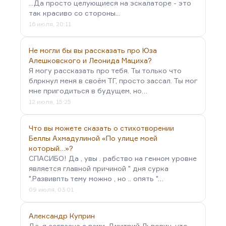
...Да просто целующиеся на эскалаторе - это
так красиво со стороны...
16 июля, 20:11
Не могли бы вы рассказать про Юза
Алешковского и Леонида Мациха?
Я могу рассказать про тебя. Ты только что
блркнул меня в своём ТГ, просто зассал. Ты мог
мне пригодиться в будущем, но…
12 июля, 15:25
Что вы можете сказать о стихотворении
Беллы Ахмадулиной «По улице моей
который…»?
СПАСИБО! Да , увы . рабство на генном уровне
является главной причиной " дня сурка
".Развивпть тему можно , но .. опять "…
09 июля, 03:01
Александр Куприн
Да, я согласна с вами, Дмитрий Львович, что