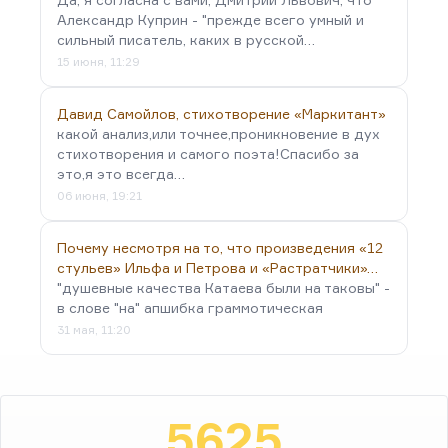
Александр Куприн - "прежде всего умный и
сильный писатель, каких в русской…
15 июня, 11:29
Давид Самойлов, стихотворение «Маркитант»
какой анализ,или точнее,проникновение в дух
стихотворения и самого поэта!Спасибо за
это,я это всегда…
06 июня, 19:21
Почему несмотря на то, что произведения «12
стульев» Ильфа и Петрова и «Растратчики»…
"душевные качества Катаева были на таковы" -
в слове "на" апшибка граммотическая
31 мая, 11:20
5625