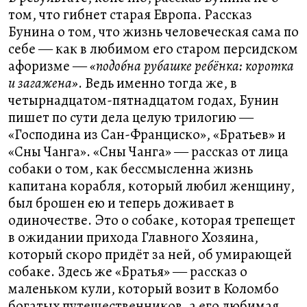
том, что гибнет старая Европа. Рассказ
Бунина о том, что жизнь человеческая сама по
себе ― как в любимом его старом персидском
афоризме ―
«подобна рубашке ребёнка: коротка
и загажена»
. Ведь именно тогда же, в
четырнадцатом-пятнадцатом годах, Бунин
пишет по сути дела целую трилогию ―
«Господина из Сан-Франциско», «Братьев» и
«Сны Чанга». «Сны Чанга» ― рассказ от лица
собаки о том, как бессмысленна жизнь
капитана корабля, который любил женщину,
был брошен ею и теперь доживает в
одиночестве. Это о собаке, которая трепещет
в ожидании прихода Главного Хозяина,
который скоро придёт за ней, об умирающей
собаке. Здесь же «Братья» ― рассказ о
маленьком кули, который возит в Коломбо
богатых путешественников, а его любимая