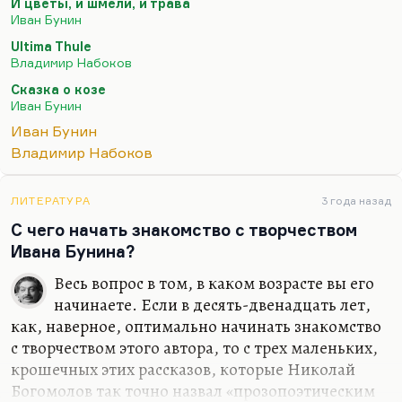
И цветы, и шмели, и трава
не правы те, кто подчеркивает враждебность их
Иван Бунин
взаимоотношений. Все-таки большинство
Ultima Thule
отзывов о Набокове, которые мы знаем от
Владимир Набоков
Бунина, довольно комплиментарны.
«Этот
Сказка о козе
мальчишка выхватил пистолет и уложил всех
Иван Бунин
стариков, включая меня»
. Да и много чего! Он, в
Иван Бунин
общем… Единственный негативный отзыв
Владимир Набоков
Бунина мы знаем в передаче самого Набокова:
«Вы умрете в совершенном…
ЛИТЕРАТУРА
3 года назад
С чего начать знакомство с творчеством
Ивана Бунина?
Весь вопрос в том, в каком возрасте вы его
начинаете. Если в десять-двенадцать лет,
как, наверное, оптимально начинать знакомство
с творчеством этого автора, то с трех маленьких,
крошечных этих рассказов, которые Николай
Богомолов так точно назвал «прозопоэтическим