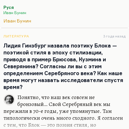
синтезом», опытом Бунина в жанре не столько
Руся
прозы, сколько по концентрации, по степени, по
Иван Бунин
эмоциональному напряжению это, конечно,
Иван Бунин
достигает уже высот поэзии. Я говорю о
маленьких рассказах последних лет: «Роман
горбуна», «Красавица», «Первая любовь».
ЛИТЕРАТУРА
3 года назад
Начните, пожалуй, с «Красавицы». Вот это просто
Лидия Гинзбург назвала поэтику Блока —
гениальный рассказ.
поэтикой стиля в эпоху стилизации,
приводя в пример Брюсова, Кузмина и
Если вы начинаете читать Бунина лет в
Северянина? Согласны ли вы с этим
пятнадцать-шестнадцать, то, наверное, начните с
определением Серебряного века? Как наше
рассказа…
время могут назвать исследователи спустя
время?
Понятно, что наш век совсем не
бронзовый… Свой Серебряный век мы
пережили в 70-е годы, уже упомянутые. Там
типологически очень много сходного. Я согласен
с тем, что Блок — это поэзия стиля, но