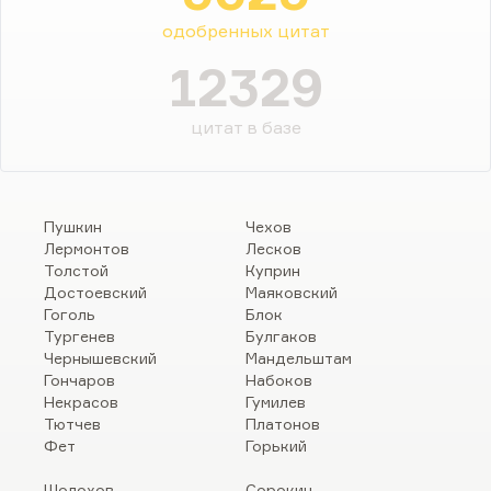
одобренных цитат
12329
цитат в базе
Пушкин
Чехов
Лермонтов
Лесков
Толстой
Куприн
Достоевский
Маяковский
Гоголь
Блок
Тургенев
Булгаков
Чернышевский
Мандельштам
Гончаров
Набоков
Некрасов
Гумилев
Тютчев
Платонов
Фет
Горький
Шолохов
Сорокин