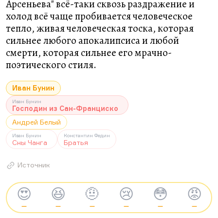
Арсеньева" всё-таки сквозь раздражение и
холод всё чаще пробивается человеческое
тепло, живая человеческая тоска, которая
сильнее любого апокалипсиса и любой
смерти, которая сильнее его мрачно-
поэтического стиля.
Иван Бунин
Иван Бунин
Господин из Сан-Франциско
Андрей Белый
Иван Бунин
Константин Федин
Сны Чанга
Братья
Источник
😍
😆
🤨
😢
😳
😡
—
—
—
—
—
—