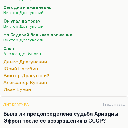
но, видите, какая вещь? Это должен быть очень
Сегодня и ежедневно
добрый человек. И чтобы этой доброте было
Виктор Драгунский
место в современном мире.
Он упал на траву
Я не представлю, кто из современных авторов мог
Виктор Драгунский
бы написать рассказ «Друг детства» – о мальчике,
На Садовой большое движение
который отказался превращать своего
Виктор Драгунский
медвежонка в боксерскую грушу.
«Знаешь, не буду
Слон
я, наверное, заниматься боксом»
. Твою-то…
Александр Куприн
Денис Драгунский
Юрий Нагибин
Виктор Драгунский
Александр Куприн
Иван Бунин
ЛИТЕРАТУРА
3 года назад
Была ли предопределена судьба Ариадны
Эфрон после ее возвращения в СССР?