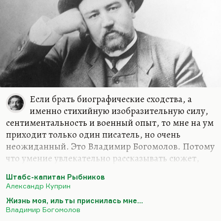
Если брать биографические сходства, а
именно стихийную изобразительную силу,
сентиментальность и военный опыт, то мне на ум
приходит только один писатель, но очень
неожиданный. Это Владимир Богомолов. Потому
что умение увлекательно рассказывать сюжет,
умение любить армейскую службу и ненавидеть
Штабс-капитан Рыбников
муштру, чувствовать смешное… Ведь на самом
Александр Куприн
деле купринское в Богомолове не только в «В
Жизнь моя, иль ты приснилась мне…
августе сорок четвертого», потому что «Момент
Владимир Богомолов
истины» – очень купринский роман по свежести