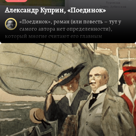
Александр Куприн, «Поединок»
«Поединок», роман (или повесть – тут у
самого автора нет определенности),
который многие считают его главным
шедевром. Я, конечно, не думаю, что
«Поединок» – однозначно лучшее его
произведение, но в советское время оно
считалось самым боевитым, самым
революционным, а по большому счету, наверно,
самым личным, самым безнадежным. Куприн и
сам до 1894 года служил в пехотном полку,
вышел в отставку, довольно долго питался
воспоминаниями о службе у западных границ
империи, в еврейском местечке, которое весной
превращалось в сплошное болото, об
офицерском быте, где, кроме водки и карт, не
было никаких развлечений, о зверствах по