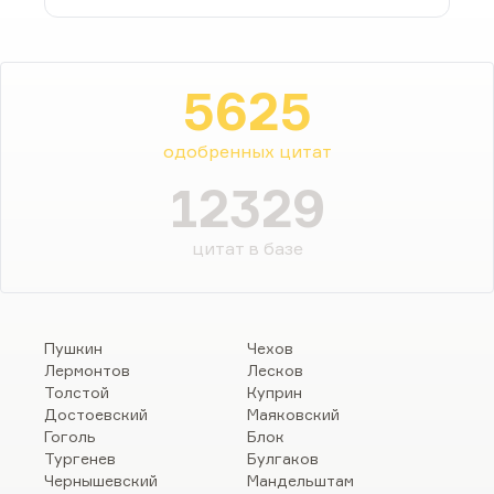
5625
одобренных цитат
12329
цитат в базе
Пушкин
Чехов
Лермонтов
Лесков
Толстой
Куприн
Достоевский
Маяковский
Гоголь
Блок
Тургенев
Булгаков
Чернышевский
Мандельштам