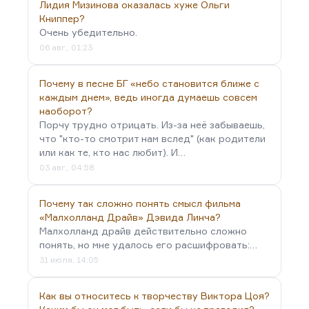
Лидия Мизинова оказалась хуже Ольги
Книппер?
Очень убедительно.
06 авг., 01:23
Почему в песне БГ «небо становится ближе с
каждым днем», ведь иногда думаешь совсем
наоборот?
Порчу трудно отрицать. Из-за неё забываешь,
что "кто-то смотрит нам вслед" (как родители
или как те, кто нас любит). И…
03 авг., 04:58
Почему так сложно понять смысл фильма
«Малхолланд Драйв» Дэвида Линча?
Малхолланд драйв действительно сложно
понять, но мне удалось его расшифровать:…
31 июля, 14:05
Как вы относитесь к творчеству Виктора Цоя?