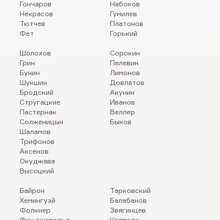
Гончаров
Набоков
Некрасов
Гумилев
Тютчев
Платонов
Фет
Горький
Шолохов
Сорокин
Грин
Пелевин
Бунин
Лимонов
Шукшин
Довлатов
Бродский
Акунин
Стругацкие
Иванов
Пастернак
Веллер
Солженицын
Быков
Шаламов
Трифонов
Аксенов
Окуджава
Высоцкий
Байрон
Тарковский
Хемингуэй
Балабанов
Фолкнер
Звягинцев
Фицджеральд
Коппола