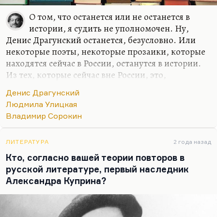
О том, что останется или не останется в
истории, я судить не уполномочен. Ну,
Денис Драгунский останется, безусловно. Или
некоторые поэты, некоторые прозаики, которые
находятся сейчас в России, останутся в истории.
Из тех, которые сейчас вне России, это,
безусловно, Букша с ее новым романом
Денис Драгунский
«Маленький рай» и с предыдущими. Она – один
Людмила Улицкая
из самых думающих сегодня людей. Безусловно,
Владимир Сорокин
Улицкая – она себе место обеспечила, Сорокин
обеспечил. Тут говорить не о чем, спорить не о
чем.
ЛИТЕРАТУРА
2 года назад
Кто, согласно вашей теории повторов в
Я думаю, что хорошие шансы есть у молодых
русской литературе, первый наследник
авторов – у тех, кому сегодня, условно говоря, лет
Александра Куприна?
двадцать пять, как Илье Воронову.
Если вопрос был о тех вписавшихся в
литературный контекст, кто подсуетился и…