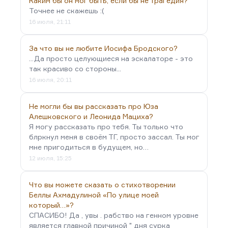
Каким бы он мог быть, если бы не трагедия?
Точнее не скажешь :(
16 июля, 21:11
За что вы не любите Иосифа Бродского?
...Да просто целующиеся на эскалаторе - это
так красиво со стороны...
16 июля, 20:11
Не могли бы вы рассказать про Юза
Алешковского и Леонида Мациха?
Я могу рассказать про тебя. Ты только что
блркнул меня в своём ТГ, просто зассал. Ты мог
мне пригодиться в будущем, но…
12 июля, 15:25
Что вы можете сказать о стихотворении
Беллы Ахмадулиной «По улице моей
который…»?
СПАСИБО! Да , увы . рабство на генном уровне
является главной причиной " дня сурка