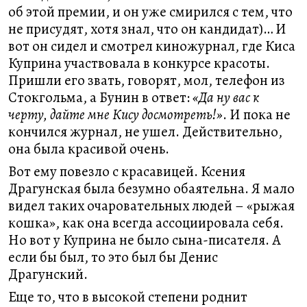
об этой премии, и он уже смирился с тем, что
не присудят, хотя знал, что он кандидат)… И
вот он сидел и смотрел киножурнал, где Киса
Куприна участвовала в конкурсе красоты.
Пришли его звать, говорят, мол, телефон из
Стокгольма, а Бунин в ответ:
«Да ну вас к
черту, дайте мне Кису досмотреть!»
. И пока не
кончился журнал, не ушел. Действительно,
она была красивой очень.
Вот ему повезло с красавицей. Ксения
Драгунская была безумно обаятельна. Я мало
видел таких очаровательных людей – «рыжая
кошка», как она всегда ассоциировала себя.
Но вот у Куприна не было сына-писателя. А
если бы был, то это был бы Денис
Драгунский.
Еще то, что в высокой степени роднит