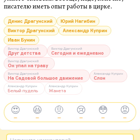
писателю иметь опыт работы в цирке.
Денис Драгунский
Юрий Нагибин
Виктор Драгунский
Александр Куприн
Иван Бунин
Виктор Драгунский
Виктор Драгунский
Друг детства
Сегодня и ежедневно
Виктор Драгунский
Он упал на траву
Виктор Драгунский
Александр Куприн
На Садовой большое движение
Слон
Александр Куприн
Александр Куприн
Белый пудель
Жанета
😍
😆
🤨
😢
😳
😡
—
—
—
—
—
—