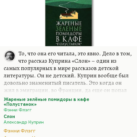
То, что она его читала, это явно. Дело в том,
что рассказ Куприна «Слон» – один из
самых популярных в мире рассказов детской
литературы. Он не детский. Куприн вообще был
довольно знаменитый писатель. Это когда он
жил в эмиграции, во Франции, да еще он попал
туда в послевоенные, послереволюционные
Жареные зелёные помидоры в кафе
времена, когда вообще очень трудно было
«Полустанок»
Фэнни Флэгг
выжить и напечататься, когда практически не
Слон
печатали своих-то писателей, а уж эмигрантов и
Александр Куприн
подавно. Но Куприн был очень знаменит: его
Фэнни Флэгг
переводили в Англии, Куприна хорошо знали в