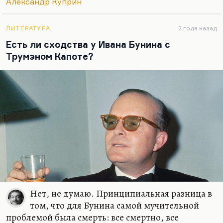
Александр Куприн
Америке. Он был действительно такой русский
американец: не зря он популяризировал здесь
Берт Гарта, Лондона. Рассказ «Слон» там знали
ЛИТЕРАТУРА
2 года назад
наверняка, и Фанни Флэгг, вероятно, его читала.
Есть ли сходства у Ивана Бунина с
Это же…
Трумэном Капоте?
Нет, не думаю. Принципиальная разница в
том, что для Бунина самой мучительной
проблемой была смерть: все смертно, все