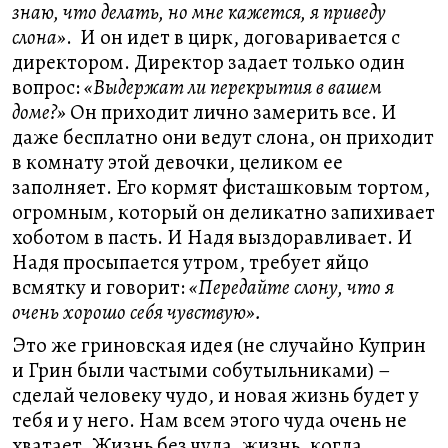
знаю, что делать, но мне кажется, я приведу
слона»
. И он идет в цирк, договаривается с
директором. Директор задает только один
вопрос:
«Выдержат ли перекрытия в вашем
доме?»
Он приходит лично замерить все. И
даже бесплатно они ведут слона, он приходит
в комнату этой девочки, целиком ее
заполняет. Его кормят фисташковым тортом,
огромным, который он деликатно запихивает
хоботом в пасть. И Надя выздоравливает. И
Надя просыпается утром, требует яйцо
всмятку и говорит:
«Передайте слону, что я
очень хорошо себя чувствую».
Это же гриновская идея (не случайно Куприн
и Грин были частыми собутыльниками) –
сделай человеку чудо, и новая жизнь будет у
тебя и у него. Нам всем этого чуда очень не
хватает. Жизнь без чуда, жизнь, когда