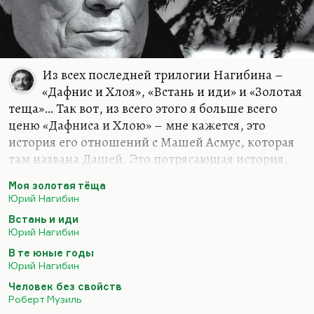
Михаил Ульянов после этой своей работы
оказался навек в ее плену ― так и повелось ему
всю жизнь играть положительных советских
героев. Иногда,…
Из всех последней трилогии Нагибина –
«Дафнис и Хлоя», «Встань и иди» и «Золотая
теща»… Так вот, из всего этого я больше всего
ценю «Дафниса и Хлою» – мне кажется, это
история его отношений с Машей Асмус, которая
там названа Дашей. Это потрясающая история,
потрясающая повесть, написанная на пределе
Моя золотая тёща
исповедальности. Кстати, это лучшее, что
Юрий Нагибин
написано на русском языке об эротике, мне
Встань и иди
кажется. Еще к этому примыкает ранняя
Юрий Нагибин
сравнительно вещь «В те юные годы» про Оську
В те юные годы
Роскина. Все, что сказано об этой прекрасной,
Юрий Нагибин
удивительной генерации, об этом поколении
Человек без свойств
русских модернистов 40-го года, это поколение
Роберт Музиль
ифлийское вообще самое интересное. И для этой