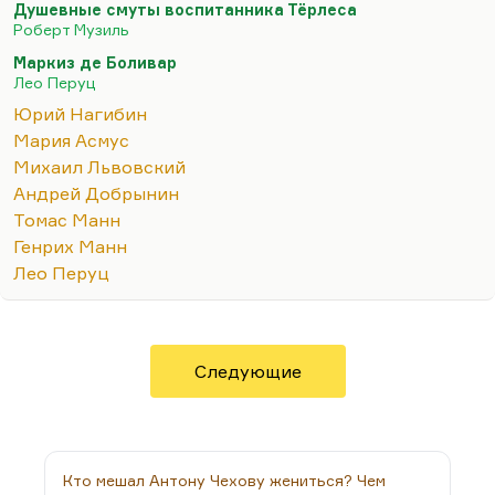
Душевные смуты воспитанника Тёрлеса
молодежи любовь (даже физическая) была…
Роберт Музиль
Маркиз де Боливар
Лео Перуц
Юрий Нагибин
Мария Асмус
Михаил Львовский
Андрей Добрынин
Томас Манн
Генрих Манн
Лео Перуц
Следующие
Кто мешал Антону Чехову жениться? Чем