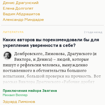
Денис Драгунский
классическую толстовско-чеховско-тургеневскую
ощущение нового жанра. Вот Денис Драгунский
Елена Долгопят
традицию, и все разговоры о том, что он
в свое время популяризовал такой жанр, как
Вадим Абдрашитов
новатор,…
«рассказ на одной ладони». То есть это рассказ,
Александр Миндадзе
который можно накрыть ладонью одной руки.
Тридцать строк максимум. Вот я думаю, что
Денис Драгунский – это проза будущего, многих
ЛИТЕРАТУРА
2 года назад
блогеров он научил.
Каких авторов вы порекомендовали бы для
укрепления уверенности в себе?
Второй автор такого же класса – это Елена
Долгопят. Она сценарист, но она принесла в
Домбровского, Лимонова, Драгунского (и
прозу… Вот, это очень важно: она…
Виктора, и Дениса) – людей, которые
пишут о рефлексии человека, вынужденно
поставленного в обстоятельства большого
испытания, большой проверки на прочность. Вот
рассказ Виктора Драгунского «Рабочие дробят
камень». Денис Драгунский вообще весь
Приключения майора Звягина
способствует воспитанию уверенности в себе. Ну
Михаил Веллер
как «воспитанию уверенности»?» Видите, Денис
Эдуард Лимонов
вообще, на мой взгляд, великий писатель,