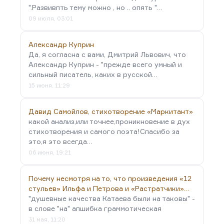
".Развивпть тему можно , но .. опять "…
09 июля, 03:01
Александр Куприн
Да, я согласна с вами, Дмитрий Львович, что
Александр Куприн - "прежде всего умный и
сильный писатель, каких в русской…
15 июня, 11:29
Давид Самойлов, стихотворение «Маркитант»
какой анализ,или точнее,проникновение в дух
стихотворения и самого поэта!Спасибо за
это,я это всегда…
06 июня, 19:21
Почему несмотря на то, что произведения «12
стульев» Ильфа и Петрова и «Растратчики»…
"душевные качества Катаева были на таковы" -
в слове "на" апшибка граммотическая
31 мая, 11:20