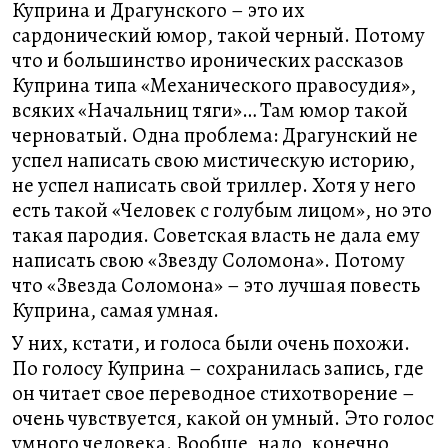
Куприна и Драгунского – это их
сардонический юмор, такой черный. Потому
что и большинство иронических рассказов
Куприна типа «Механического правосудия»,
всяких «Начальниц тяги»… Там юмор такой
черноватый. Одна проблема: Драгунский не
успел написать свою мистическую историю,
не успел написать свой триллер. Хотя у него
есть такой «Человек с голубым лицом», но это
такая пародия. Советская власть не дала ему
написать свою «Звезду Соломона». Потому
что «Звезда Соломона» – это лучшая повесть
Куприна, самая умная.
У них, кстати, и голоса были очень похожи.
По голосу Куприна – сохранилась запись, где
он читает свое переводное стихотворение –
очень чувствуется, какой он умный. Это голос
умного человека. Вообще, надо, конечно,