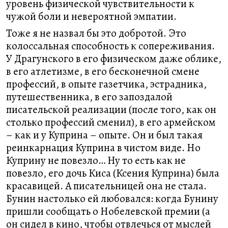
уровень физической чувствительности к
чужой боли и невероятной эмпатии.
Тоже я не назвал бы это добротой. Это
колоссальная способность к сопереживания.
У Драгунского в его физическом даже облике,
в его атлетизме, в его бесконечной смене
профессий, в опыте газетчика, эстрадника,
путешественника, в его запоздалой
писательской реализации (после того, как он
столько профессий сменил), в его армейском
– как и у Куприна – опыте. Он и был такая
реинкарнация Куприна в чистом виде. Но
Куприну не повезло… Ну то есть как не
повезло, его дочь Киса (Ксения Куприна) была
красавицей. А писательницей она не стала.
Бунин настолько ей любовался: когда Бунину
пришли сообщать о Нобелевской премии (а
он сидел в кино, чтобы отвлечься от мыслей