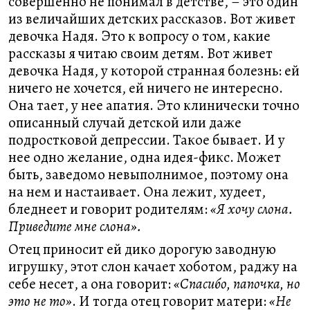
совершенно не понимал в детстве, – это один
из величайших детских рассказов. Вот живет
девочка Надя. Это к вопросу о том, какие
рассказы я читаю своим детям. Вот живет
девочка Надя, у которой странная болезнь: ей
ничего не хочется, ей ничего не интересно.
Она тает, у нее апатия. Это клинически точно
описанный случай детской или даже
подростковой депрессии. Такое бывает. И у
нее одно желание, одна идея-фикс. Может
быть, заведомо невыполнимое, поэтому она
на нем и настаивает. Она лежит, худеет,
бледнеет и говорит родителям:
«Я хочу слона.
Приведите мне слона».
Отец приносит ей дико дорогую заводную
игрушку, этот слон качает хоботом, раджу на
себе несет, а она говорит:
«Спасибо, папочка, но
это не то»
. И тогда отец говорит матери:
«Не