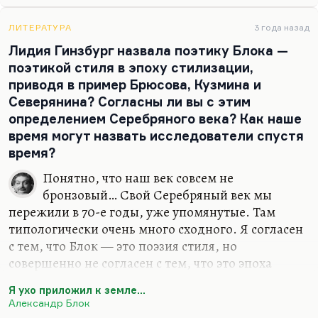
маленьких рассказах последних лет: «Роман
горбуна», «Красавица», «Первая любовь».
ЛИТЕРАТУРА
3 года назад
Начните, пожалуй, с «Красавицы». Вот это просто
Лидия Гинзбург назвала поэтику Блока —
гениальный рассказ.
поэтикой стиля в эпоху стилизации,
приводя в пример Брюсова, Кузмина и
Если вы начинаете читать Бунина лет в
Северянина? Согласны ли вы с этим
пятнадцать-шестнадцать, то, наверное, начните с
определением Серебряного века? Как наше
рассказа…
время могут назвать исследователи спустя
время?
Понятно, что наш век совсем не
бронзовый… Свой Серебряный век мы
пережили в 70-е годы, уже упомянутые. Там
типологически очень много сходного. Я согласен
с тем, что Блок — это поэзия стиля, но
совершенно не согласен с тем, что это эпоха
стилизации. Видите, такое пренебрежительное
Я ухо приложил к земле...
отношение к Брюсову мне совершенно
Александр Блок
несвойственно и непонятно. Где Брюсов