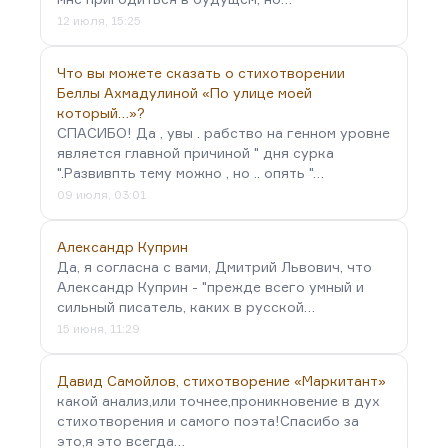
12 июля, 15:25
Что вы можете сказать о стихотворении
Беллы Ахмадулиной «По улице моей
который…»?
СПАСИБО! Да , увы . рабство на генном уровне
является главной причиной " дня сурка
".Развивпть тему можно , но .. опять "…
09 июля, 03:01
Александр Куприн
Да, я согласна с вами, Дмитрий Львович, что
Александр Куприн - "прежде всего умный и
сильный писатель, каких в русской…
15 июня, 11:29
Давид Самойлов, стихотворение «Маркитант»
какой анализ,или точнее,проникновение в дух
стихотворения и самого поэта!Спасибо за
это,я это всегда…