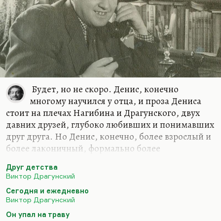
модернистом, тогда как сам он модернистов
ненавидел, утверждал, что он представляет
классическую толстовско-чеховско-тургеневскую
традицию, и все разговоры о том, что он
новатор,…
Будет, но не скоро. Денис, конечно
многому научился у отца, и проза Дениса
стоит на плечах Нагибина и Драгунского, двух
давних друзей, глубоко любивших и понимавших
друг друга. Но Денис, конечно, более взрослый и
более лаконичный, формально более
совершенный. И, я думаю, психологически более
Друг детства
сложный. Новый Драгунский может появиться,
Виктор Драгунский
но, видите, какая вещь? Это должен быть очень
Сегодня и ежедневно
добрый человек. И чтобы этой доброте было
Виктор Драгунский
место в современном мире.
Он упал на траву