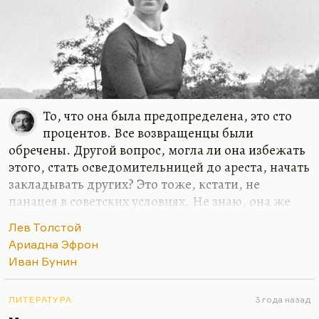
То, что она была предопределена, это сто
процентов. Все возвращенцы были
обречены. Другой вопрос, могла ли она избежать
этого, стать осведомительницей до ареста, начать
закладывать других? Это тоже, кстати, не
панацея в советских условиях. Не знаю, она же
знала, на что идет. Ей Бунин сказал — и мне
Лев Толстой
ужасно нравится этот эпизод, я его часто
Ариадна Эфрон
цитирую,— перед отъездом: «Идиотка, девчонка,
Иван Бунин
дура! Куда ты едешь к этим большевикам? К этим
уродам? Они тебя арестуют, сошлют в Сибирь!
Господи боже мой, тебе 24 года. Если бы мне
ЛИТЕРАТУРА
3 года назад