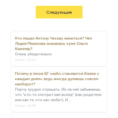
Дело в том, что бисексуальность воспринимается
все-таки, ничего не поделаешь, как даже
большее отклонение, чем гомосексуальность.
Следующие
Потому что это какая-то андрогинность, все-таки
человеческой природе не свойственная, мне
кажется. Хотя я понимаю, что это уже почти
норма,…
Кто мешал Антону Чехову жениться? Чем
Лидия Мизинова оказалась хуже Ольги
Книппер?
Очень убедительно.
06 авг., 01:23
Почему в песне БГ «небо становится ближе с
каждым днем», ведь иногда думаешь совсем
наоборот?
Порчу трудно отрицать. Из-за неё забываешь,
что "кто-то смотрит нам вслед" (как родители
или как те, кто нас любит). И…
03 авг., 04:58