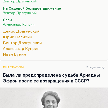
Я не представлю, кто из современных авторов мог
Виктор Драгунский
бы написать рассказ «Друг детства» – о мальчике,
На Садовой большое движение
который отказался превращать своего
Виктор Драгунский
медвежонка в боксерскую грушу.
«Знаешь, не буду
Слон
я, наверное, заниматься боксом»
. Твою-то…
Александр Куприн
Денис Драгунский
Юрий Нагибин
Виктор Драгунский
Александр Куприн
Иван Бунин
ЛИТЕРАТУРА
3 года назад
Была ли предопределена судьба Ариадны
Эфрон после ее возвращения в СССР?