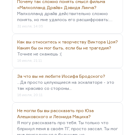
Почему так сложно понять смысл фильма
«Малхолланд Драйв» Дэвида Линча?
Малхолланд драйв действительно сложно
понять, но мне удалось его расшифровать:…
31 июля, 14:05
Как вы относитесь к творчеству Виктора Цоя?
Каким бы он мог быть, если бы не трагедия?
Точнее не скажешь :(
16 июля, 21:11
За что вы не любите Иосифа Бродского?
...Да просто целующиеся на эскалаторе - это
так красиво со стороны...
16 июля, 20:11
Не могли бы вы рассказать про Юза
Алешковского и Леонида Мациха?
Я могу рассказать про тебя. Ты только что
блркнул меня в своём ТГ, просто зассал. Ты мог
мне пригодиться в будущем, но…