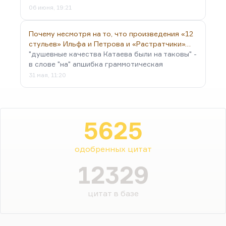
06 июня, 19:21
Почему несмотря на то, что произведения «12
стульев» Ильфа и Петрова и «Растратчики»…
"душевные качества Катаева были на таковы" -
в слове "на" апшибка граммотическая
31 мая, 11:20
5625
одобренных цитат
12329
цитат в базе