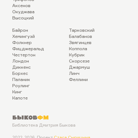
Аксенов
Окуджава
Высоцкий
Байрон
Тарковский
Хемингуэй
Балабанов
Фолкнер
Звягинцев
Фицджеральд
Коппола
Честертон
Кубрик
Лондон
Скорсезе
Диккенс
Джармуш
Борхес
Линч
Паланик
Феллини
Роулинг
Кинг
Капоте
Быков
ФМ
Библиотека Дмитрия Быкова
2022..2026. Проект
Стаса Сырицына