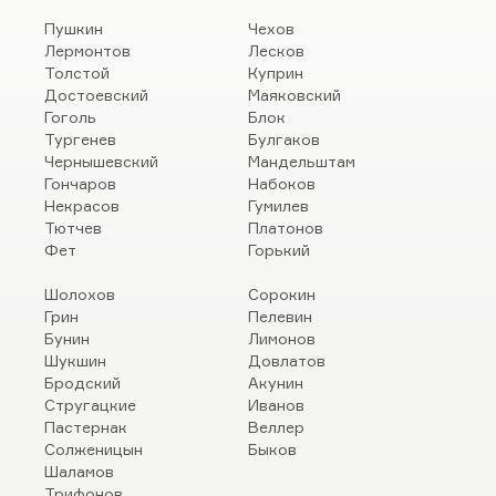
Пушкин
Чехов
Лермонтов
Лесков
Толстой
Куприн
Достоевский
Маяковский
Гоголь
Блок
Тургенев
Булгаков
Чернышевский
Мандельштам
Гончаров
Набоков
Некрасов
Гумилев
Тютчев
Платонов
Фет
Горький
Шолохов
Сорокин
Грин
Пелевин
Бунин
Лимонов
Шукшин
Довлатов
Бродский
Акунин
Стругацкие
Иванов
Пастернак
Веллер
Солженицын
Быков
Шаламов
Трифонов