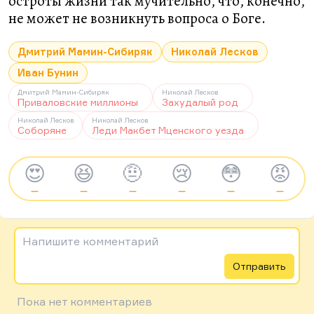
остроты жизни так мучительно, что, конечно,
не может не возникнуть вопроса о Боге.
Дмитрий Мамин-Сибиряк
Николай Лесков
Иван Бунин
Дмитрий Мамин-Сибиряк
Николай Лесков
Приваловские миллионы
Захудалый род
Николай Лесков
Николай Лесков
Соборяне
Леди Макбет Мценского уезда
😍
😆
🤨
😢
😳
😡
—
—
—
—
—
—
Напишите комментарий
Отправить
Пока нет комментариев