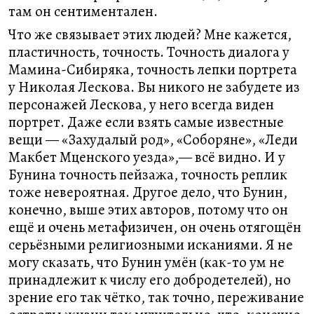
там он сентиментален.
Что же связывает этих людей? Мне кажется,
пластичность, точность. Точность диалога у
Мамина-Сибиряка, точность лепки портрета
у Николая Лескова. Вы никого не забудете из
персонажей Лескова, у него всегда виден
портрет. Даже если взять самые известные
вещи — «Захудалый род», «Соборяне», «Леди
Макбет Мценского уезда»,— всё видно. И у
Бунина точность пейзажа, точность реплик
тоже невероятная. Другое дело, что Бунин,
конечно, выше этих авторов, потому что он
ещё и очень метафизичен, он очень отягощён
серьёзными религиозными исканиями. Я не
могу сказать, что Бунин умён (как-то ум не
принадлежит к числу его добродетелей), но
зрение его так чётко, так точно, переживание