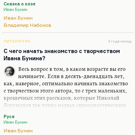
Сказка о козе
мальчишка выхватил пистолет и уложил всех
Иван Бунин
стариков, включая меня»
. Да и много чего! Он, в
Иван Бунин
общем… Единственный негативный отзыв
Владимир Набоков
Бунина мы знаем в передаче самого Набокова:
«Вы умрете в совершенном…
ЛИТЕРАТУРА
3 года назад
С чего начать знакомство с творчеством
Ивана Бунина?
Весь вопрос в том, в каком возрасте вы его
начинаете. Если в десять-двенадцать лет,
как, наверное, оптимально начинать знакомство
с творчеством этого автора, то с трех маленьких,
крошечных этих рассказов, которые Николай
Богомолов так точно назвал «прозопоэтическим
синтезом», опытом Бунина в жанре не столько
Руся
прозы, сколько по концентрации, по степени, по
Иван Бунин
эмоциональному напряжению это, конечно,
Иван Бунин
достигает уже высот поэзии. Я говорю о