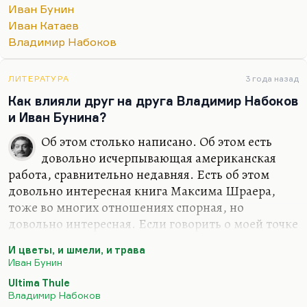
описанная в «Алмазном венце», например (хотя
Иван Бунин
это уже поздняя вещь),— это упоительная,
Иван Катаев
безумная такая, революционная утопия молодых
Владимир Набоков
поэтов, хотя изнанку этой утопии с пугающей
прямотой тот же Катаев изобразил в повести
«Уже написан Вертер». Для Бунина — это
ЛИТЕРАТУРА
3 года назад
действительно антиутопия, это триумф
Как влияли друг на друга Владимир Набоков
идиотизма и наглости.
и Иван Бунина?
Кстати, я думаю, что до некоторой степени
Об этом столько написано. Об этом есть
антиутопией Бунина являются «Темные аллеи», 49
довольно исчерпывающая американская
историй о трагической любви.…
работа, сравнительно недавняя. Есть об этом
довольно интересная книга Максима Шраера,
тоже во многих отношениях спорная, но
довольно интересная. Если говорить о моей точке
зрения на их соотношение, то мне кажется, что
И цветы, и шмели, и трава
не правы те, кто подчеркивает враждебность их
Иван Бунин
взаимоотношений. Все-таки большинство
Ultima Thule
отзывов о Набокове, которые мы знаем от
Владимир Набоков
Бунина, довольно комплиментарны.
«Этот