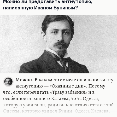
было бы 24 года — пешком пошел бы в Россию,
Можно ли представить антиутопию,
ноги стер бы до колен». Это бунинские
написанную Иваном Буниным?
внутренние противоречия естественны и очень
мною уважаемы. Это как Толстой идет по Арбату
с Сулержицким, и тот…
Можно. В каком-то смысле он и написал эту
антиутопию — «Окаянные дни». Потому
что, если перечитать «Траву забвения» и в
особенности раннего Катаева, то та Одесса,
которую увидел он, радикально отличается от той
Одессы, которую увидел Бунин. Одесса Катаева,