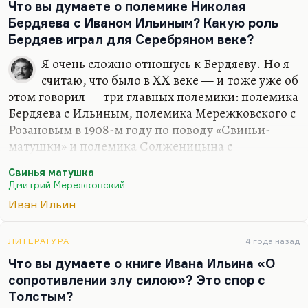
Что вы думаете о полемике Николая
Бердяева с Иваном Ильиным? Какую роль
Бердяев играл для Серебряном веке?
Я очень сложно отношусь к Бердяеву. Но я
считаю, что было в XX веке — и тоже уже об
этом говорил — три главных полемики: полемика
Бердяева с Ильиным, полемика Мережковского с
Розановым в 1908-м году по поводу «Свиньи-
матушки» и полемика Солженицына с
Сахаровым (ну, как частный случай полемика
Свинья матушка
Солженицына с Синявским; потому что
Дмитрий Мережковский
Синявский ну как бы более opposite, более
Иван Ильин
наглядно противопоставлен Солженицыну,
нежели Сахаров, с которым у них могли быть
общие взгляды; с Синявским они диаметрально
ЛИТЕРАТУРА
4 года назад
враждебны).
Что вы думаете о книге Ивана Ильина «О
сопротивлении злу силою»? Это спор с
Значит, олемика Бердяева с Ильиным — это
Толстым?
самое актуальное, что есть в русской философии