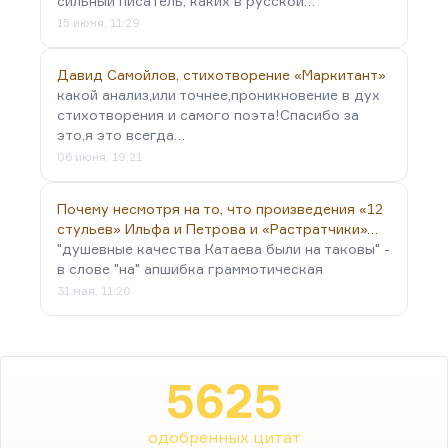
сильный писатель, каких в русской…
15 июня, 11:29
Давид Самойлов, стихотворение «Маркитант»
какой анализ,или точнее,проникновение в дух
стихотворения и самого поэта!Спасибо за
это,я это всегда…
06 июня, 19:21
Почему несмотря на то, что произведения «12
стульев» Ильфа и Петрова и «Растратчики»…
"душевные качества Катаева были на таковы" -
в слове "на" апшибка граммотическая
31 мая, 11:20
5625
одобренных цитат