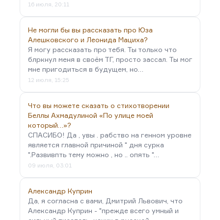
16 июля, 20:11
Не могли бы вы рассказать про Юза
Алешковского и Леонида Мациха?
Я могу рассказать про тебя. Ты только что
блркнул меня в своём ТГ, просто зассал. Ты мог
мне пригодиться в будущем, но…
12 июля, 15:25
Что вы можете сказать о стихотворении
Беллы Ахмадулиной «По улице моей
который…»?
СПАСИБО! Да , увы . рабство на генном уровне
является главной причиной " дня сурка
".Развивпть тему можно , но .. опять "…
09 июля, 03:01
Александр Куприн
Да, я согласна с вами, Дмитрий Львович, что
Александр Куприн - "прежде всего умный и