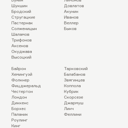
Шукшин
Довлатов
Бродский
Акунин
Стругацкие
Иванов
Пастернак
Веллер
Солженицын
Быков
Шаламов
Трифонов
Аксенов
Окуджава
Высоцкий
Байрон
Тарковский
Хемингуэй
Балабанов
Фолкнер
Звягинцев
Фицджеральд
Коппола
Честертон
Кубрик
Лондон
Скорсезе
Диккенс
Джармуш
Борхес
Линч
Паланик
Феллини
Роулинг
Кинг