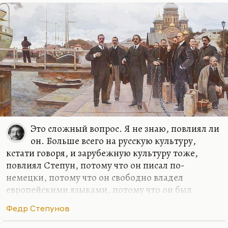
трудности языка. Я же знаю его в основном в
изложении гегельянцев – философии права по
Ильину, который написал двухтомник на эту
тему. Но это двухтомник очень…
Это сложный вопрос. Я не знаю, повлиял ли
он. Больше всего на русскую культуру,
кстати говоря, и зарубежную культуру тоже,
повлиял Степун, потому что он писал по-
немецки, потому что он свободно владел
европейскими языками, потому что он был
интегрирован в академическую среду. Бердяев
Федр Степунов
повлиял гораздо меньше, потому что он строгим
философом не был, он был, скорее, публицистом,