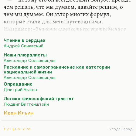
ответ на ответ Бердяева заслуживают внимания.
чем решать, что мы думаем, давайте решим, о
А так-то, конечно, у меня на полке стоит
чем мы думаем. Он автор многих формул,
«Самопознание». Наверное, надо читать…
которые стали для меня путеводными.
Например:
«Значение слова есть его употребление в
языке»
. Очень многие слова действительно
«до
Чтение в сердцах
важного самого в привычку уходят, ветшают, как
Андрей Синявский
платья»
. Очень многие слова утратили смысл.
Наши плюралисты
Витгенштейн их пытается отмыть, по-
Александр Солженицын
самойловски:
«Их протирают, как стекло, и в этом
Раскаяние и самоограничение как категории
наше ремесло».
национальной жизни
Александр Солженицын
Мне из философов ХХ столетия был интересен
Оправдание
Кожев (он же Кожевников). Интересен главным
Дмитрий Быков
образом потому, что он первым поставил вопрос,
Логико-философский трактат
а не была ли вся репрессивная система…
Людвиг Витгенштейн
Иван Ильин
ЛИТЕРАТУРА
3 года назад