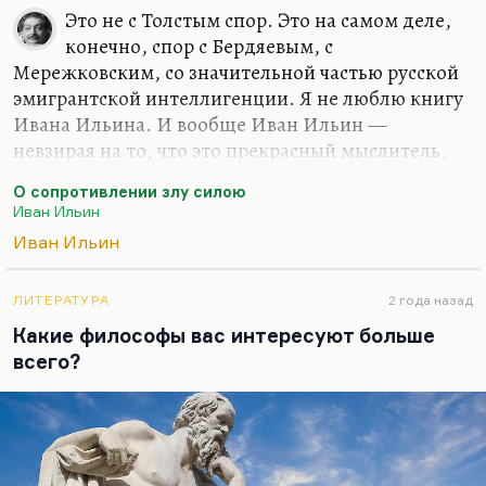
XX века, при том, что, строго говоря, к
Это не с Толстым спор. Это на самом деле,
философии это не имеет отношения. Философия
конечно, спор с Бердяевым, с
— это, все-таки,…
Мережковским, со значительной частью русской
эмигрантской интеллигенции. Я не люблю книгу
Ивана Ильина. И вообще Иван Ильин —
невзирая на то, что это прекрасный мыслитель,
замечательный историк немецкой философии,
О сопротивлении злу силою
прекрасный знаток античности и так далее,
Иван Ильин
прототип, кстати, известной картины
Иван Ильин
«Мыслитель», один из героев, там он с
Флоренским беседует, нестеровской картины,—
при всём при этом мне не нравится Иван Ильин.
ЛИТЕРАТУРА
2 года назад
Я имею право на это мнение. Он очень нравился
Какие философы вас интересуют больше
крупным русским силовикам периода пятого-
всего?
десятого годов, пока его не сменил Фёдор
Достоевский, на которого идёт сейчас такая мода,
которого так сейчас принято…