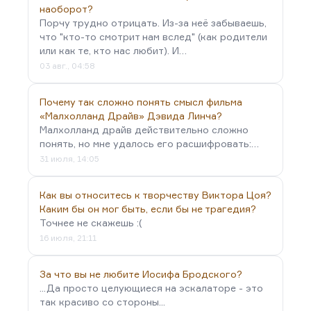
наоборот?
Порчу трудно отрицать. Из-за неё забываешь,
что "кто-то смотрит нам вслед" (как родители
или как те, кто нас любит). И…
03 авг., 04:58
Почему так сложно понять смысл фильма
«Малхолланд Драйв» Дэвида Линча?
Малхолланд драйв действительно сложно
понять, но мне удалось его расшифровать:…
31 июля, 14:05
Как вы относитесь к творчеству Виктора Цоя?
Каким бы он мог быть, если бы не трагедия?
Точнее не скажешь :(
16 июля, 21:11
За что вы не любите Иосифа Бродского?
...Да просто целующиеся на эскалаторе - это
так красиво со стороны...