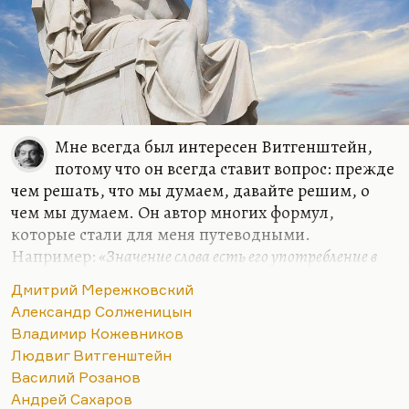
Мне всегда был интересен Витгенштейн,
потому что он всегда ставит вопрос: прежде
чем решать, что мы думаем, давайте решим, о
чем мы думаем. Он автор многих формул,
которые стали для меня путеводными.
Например:
«Значение слова есть его употребление в
языке»
. Очень многие слова действительно
«до
Дмитрий Мережковский
важного самого в привычку уходят, ветшают, как
Александр Солженицын
платья»
. Очень многие слова утратили смысл.
Владимир Кожевников
Витгенштейн их пытается отмыть, по-
Людвиг Витгенштейн
самойловски:
«Их протирают, как стекло, и в этом
Василий Розанов
наше ремесло».
Андрей Сахаров