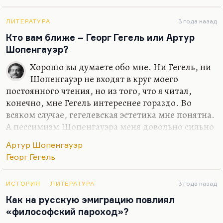
Мне из философов ХХ столетия был интересен
Кожев (он же Кожевников). Интересен главным
ЛИТЕРАТУРА
3 года назад
образом потому, что он первым поставил вопрос,
Кто вам ближе – Георг Гегель или Артур
а не была ли вся репрессивная система…
Шопенгауэр?
Хорошо вы думаете обо мне. Ни Гегель, ни
Шопенгауэр не входят в круг моего
постоянного чтения, но из того, что я читал,
конечно, мне Гегель интереснее гораздо. Во
всяком случае, гегелевская эстетика мне понятна.
А пессимизм Шопенгауэра меня довольно сильно
раздражает, такой стоицизм, я бы сказал.
Артур Шопенгауэр
Историческая теория Шопенгауэра, подхваченная
Георг Гегель
Толстым ( про равнодействующую миллионов
воль), соблазнительна, но, честно говоря, мне не
очень нравится. Это моя проблема, ничего не
ИСТОРИЯ
ЛИТЕРАТУРА
3 года назад
сделаешь.
Как на русскую эмиграцию повлиял
«философский пароход»?
Гегеля читать практически невозможно из-за