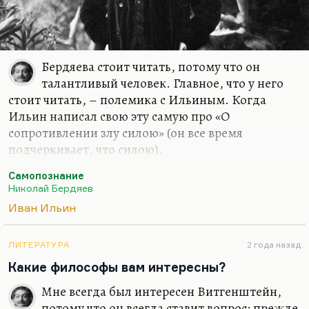
Бердяева стоит читать, потому что он
талантливый человек. Главное, что у него
стоит читать, – полемика с Ильиным. Когда
Ильин написал свою эту самую про «О
сопротивлении злу силою» (он все время
подчеркивает, что силою).
У Ильина на одну здравую мысль – о
Самопознание
необходимости сопротивляться злу – приходится
Николай Бердяев
десять нездравых. Это лишний раз доказывает
Иван Ильин
нам, что человек говорит банальности, что под
соусом банальностей можно протащить
ЛИТЕРАТУРА
2 года назад
людоедство.
Какие философы вам интересны?
Как раз именно эту демагогию Ильина
Мне всегда был интересен Витгенштейн,
разоблачает Бердяев. И рецензия на книгу, и
потому что он всегда ставит вопрос: прежде