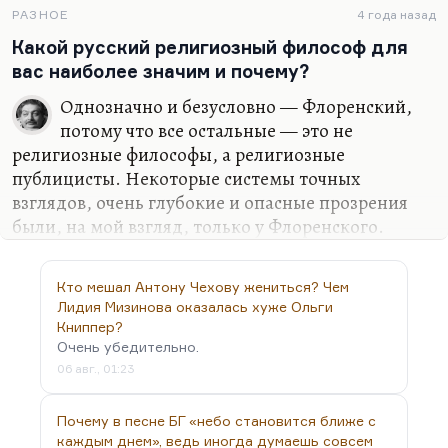
писателем, замечательным мемуаристом, но
РАЗНОЕ
4 года назад
говорить о влиянии Бердяева или Ильина
Какой русский религиозный философ для
достаточно сложно, потому что ведь русское
вас наиболее значим и почему?
философствование — это ведь не строгая наука.
Однозначно и безусловно — Флоренский,
Это ведь не то, что Гуссерль культивирует. Это в
потому что все остальные — это не
значительной степени растекание мыслью по
религиозные философы, а религиозные
древу. Уж Розанов, например, умерший в России,
публицисты. Некоторые системы точных
— совсем не…
взглядов, очень глубокие и опасные прозрения
были, на мой взгляд, только у Флоренского.
Ильина я не могу назвать религиозным
философом, это тоже публицист, очень
Кто мешал Антону Чехову жениться? Чем
качественный. Я не беру сейчас строго научные
Лидия Мизинова оказалась хуже Ольги
его работы (гегелианские и так далее), я беру
Книппер?
именно «О сопротивлении злу силою».
Очень убедительно.
06 авг., 01:23
Почему в песне БГ «небо становится ближе с
каждым днем», ведь иногда думаешь совсем