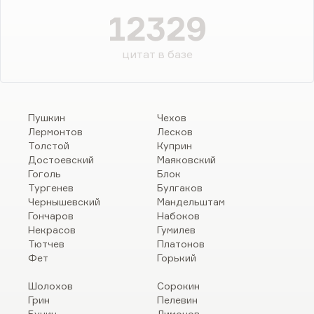
12329
цитат в базе
Пушкин
Чехов
Лермонтов
Лесков
Толстой
Куприн
Достоевский
Маяковский
Гоголь
Блок
Тургенев
Булгаков
Чернышевский
Мандельштам
Гончаров
Набоков
Некрасов
Гумилев
Тютчев
Платонов
Фет
Горький
Шолохов
Сорокин
Грин
Пелевин
Бунин
Лимонов