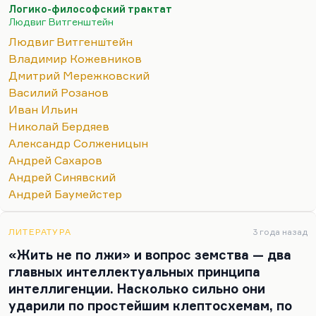
образом потому, что он первым поставил вопрос,
Логико-философский трактат
а не была ли вся репрессивная система…
Людвиг Витгенштейн
Людвиг Витгенштейн
Владимир Кожевников
Дмитрий Мережковский
Василий Розанов
Иван Ильин
Николай Бердяев
Александр Солженицын
Андрей Сахаров
Андрей Синявский
Андрей Баумейстер
ЛИТЕРАТУРА
3 года назад
«Жить не по лжи» и вопрос земства — два
главных интеллектуальных принципа
интеллигенции. Насколько сильно они
ударили по простейшим клептосхемам, по