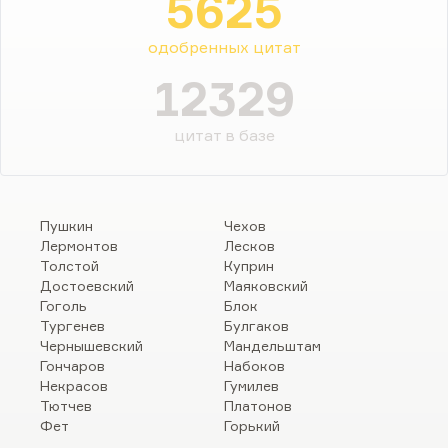
5625
одобренных цитат
12329
цитат в базе
Пушкин
Чехов
Лермонтов
Лесков
Толстой
Куприн
Достоевский
Маяковский
Гоголь
Блок
Тургенев
Булгаков
Чернышевский
Мандельштам
Гончаров
Набоков
Некрасов
Гумилев
Тютчев
Платонов
Фет
Горький