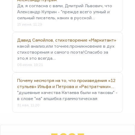
Да, я согласна с вами, Дмитрий Львович, что
Александр Куприн - "прежде всего умный и
сильный писатель, каких в русской…
15 июня, 11:29
Давид Самойлов, стихотворение «Маркитант»
какой анализ,или точнее,проникновение в дух
стихотворения и самого поэта!Спасибо за
это,я это всегда…
06 июня, 19:21
Почему несмотря на то, что произведения «12
стульев» Ильфа и Петрова и «Растратчики»…
"душевные качества Катаева были на таковы" -
в слове "на" апшибка граммотическая
31 мая, 11:20