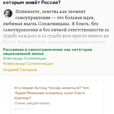
которым живёт Россия?
Понимаете, земства как элемент
самоуправления — это больная идея,
любимая мысль Солженицына. Я боюсь, без
самоуправления и без личной ответственности за
судьбу каждого и за судьбу всех просто ничего не
будет. Вопрос в том, насколько именно земство
является органичной формой. Оно не прижилось.
Раскаяние и самоограничение как категории
И Тургенев, и Толстой по-разному высмеяли
национальной жизни
Александр Солженицын
тщету земцев. Но боюсь, что правда лежит всё-
Александр Солженицын
таки на этом пути.
Андрей Сахаров
А «жить не по лжи» — это такая тоже
солженицынская программа-минимум, вполне
исполнимая. Я просто не думаю, что прав здесь
Кто мешал Антону Чехову жениться? Чем
Солженицын. Ведь главный спор Солженицына
Лидия Мизинова оказалась хуже Ольги
и Сахарова развернулся не из-за западничества
Книппер?
Очень убедительно.
или славянофильства, а главная полемика 1972
06 авг., 01:23
года — Солженицын, «Раскаяние и…