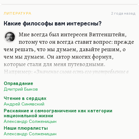
Мне из философов ХХ столетия был интересен
Кожев (он же Кожевников). Интересен главным
ЛИТЕРАТУРА
2 года назад
образом потому, что он первым поставил вопрос,
Какие философы вам интересны?
а не была ли вся репрессивная система…
Мне всегда был интересен Витгенштейн,
потому что он всегда ставит вопрос: прежде
чем решать, что мы думаем, давайте решим, о
чем мы думаем. Он автор многих формул,
которые стали для меня путеводными.
Например:
«Значение слова есть его употребление в
языке»
. Очень многие слова действительно
«до
Оправдание
важного самого в привычку уходят, ветшают, как
Дмитрий Быков
платья»
. Очень многие слова утратили смысл.
Чтение в сердцах
Витгенштейн их пытается отмыть, по-
Андрей Синявский
самойловски:
«Их протирают, как стекло, и в этом
Раскаяние и самоограничение как категории
наше ремесло».
национальной жизни
Александр Солженицын
Мне из философов ХХ столетия был интересен
Наши плюралисты
Кожев (он же Кожевников). Интересен главным
Александр Солженицын