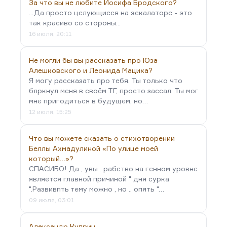
За что вы не любите Иосифа Бродского?
...Да просто целующиеся на эскалаторе - это
так красиво со стороны...
16 июля, 20:11
Не могли бы вы рассказать про Юза
Алешковского и Леонида Мациха?
Я могу рассказать про тебя. Ты только что
блркнул меня в своём ТГ, просто зассал. Ты мог
мне пригодиться в будущем, но…
12 июля, 15:25
Что вы можете сказать о стихотворении
Беллы Ахмадулиной «По улице моей
который…»?
СПАСИБО! Да , увы . рабство на генном уровне
является главной причиной " дня сурка
".Развивпть тему можно , но .. опять "…
09 июля, 03:01
Александр Куприн