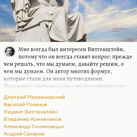
Мне всегда был интересен Витгенштейн,
потому что он всегда ставит вопрос: прежде
чем решать, что мы думаем, давайте решим, о
чем мы думаем. Он автор многих формул,
которые стали для меня путеводными.
Например:
«Значение слова есть его употребление в
языке»
. Очень многие слова действительно
«до
Дмитрий Мережковский
важного самого в привычку уходят, ветшают, как
Василий Розанов
платья»
. Очень многие слова утратили смысл.
Людвиг Витгенштейн
Витгенштейн их пытается отмыть, по-
Владимир Кожевников
самойловски:
«Их протирают, как стекло, и в этом
Александр Солженицын
наше ремесло».
Андрей Сахаров