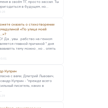
меня в своём ТГ, просто зассал. Ты
пригодиться в будущем, но…
5:25
можете сказать о стихотворении
хмадулиной «По улице моей
…»?
 Да , увы . рабство на генном
вляется главной причиной " дня
Развивпть тему можно , но .. опять
03:01
др Куприн
гласна с вами, Дмитрий Львович,
сандр Куприн - "прежде всего
сильный писатель, каких в
…
1:29