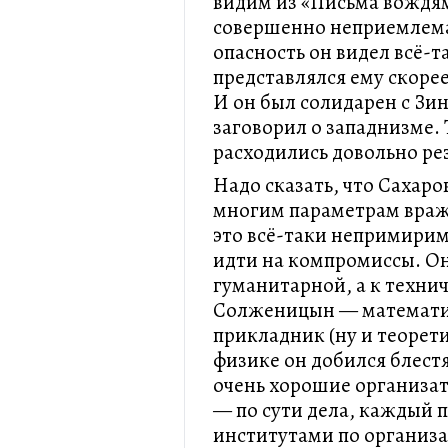
видим из «Письма вождям
совершенно неприемлема
опасность он видел всё-та
представлялся ему скоре
И он был солидарен с Зи
заговорил о западнизме. 
расходились довольно ре
Надо сказать, что Сахар
многим параметрам враж
это всё-таки непримиримо
идти на компромиссы. Он
гуманитарной, а к техни
Солженицын — математик
прикладник (ну и теорет
физике он добился блест
очень хорошие организа
— по сути дела, каждый 
институтами по организ