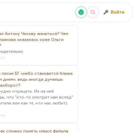
Войти
ал Антону Чехову жениться? Чем
изинова оказалась хуже Ольги
?
бедительно.
:23
 песне БГ «небо становится ближе
м днем», ведь иногда думаешь
наоборот?
удно отрицать. Из-за неё
ь, что "кто-то смотрит нам вслед"
ители или как те, кто нас любит).
4:58
так сложно понять смысл фильма