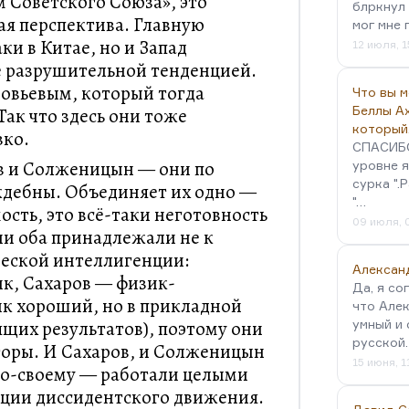
 Советского Союза», это
блркнул 
я перспектива. Главную
мог мне 
ки в Китае, но и Запад
12 июля, 1
е разрушительной тенденцией.
новьевым, который тогда
Что вы 
Беллы А
Так что здесь они тоже
который
зко.
СПАСИБО!
ов и Солженицын — они по
уровне я
сурка ".
дебны. Объединяет их одно —
"…
сть, это всё-таки неготовность
09 июля, 
и оба принадлежали не к
ческой интеллигенции:
Алексан
, Сахаров — физик-
Да, я со
ик хороший, но в прикладной
что Алек
ящих результатов), поэтому они
умный и 
русской
торы. И Сахаров, и Солженицын
15 июня, 1
по-своему — работали целыми
ации диссидентского движения.