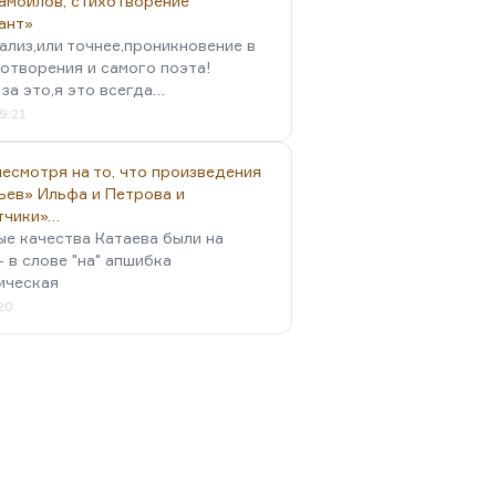
амойлов, стихотворение
ант»
ализ,или точнее,проникновение в
отворения и самого поэта!
за это,я это всегда…
9:21
есмотря на то, что произведения
ьев» Ильфа и Петрова и
тчики»…
ые качества Катаева были на
- в слове "на" апшибка
ическая
:20