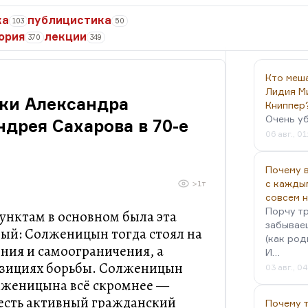
ка
публицистика
103
50
ория
лекции
370
349
Кто меш
Лидия М
ики Александра
Книппер
Очень у
дрея Сахарова в 70-е
06 авг., 01
Почему в
с кажды
>1т
совсем 
Порчу тр
пунктам в основном была эта
забываеш
ый: Солженицын тогда стоял на
(как род
ния и самоограничения, а
И…
позициях борьбы. Солженицын
03 авг., 0
олженицына всё скромнее —
 есть активный гражданский
Почему 