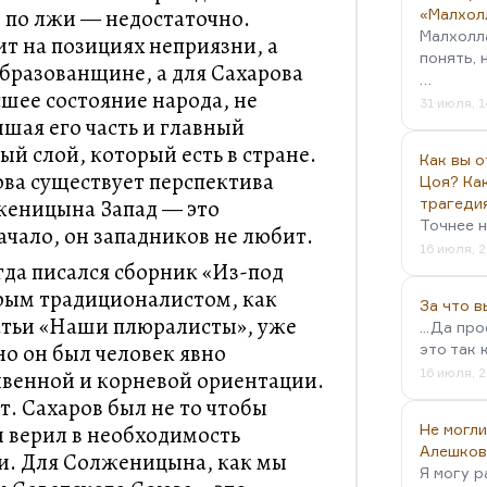
е по лжи — недостаточно.
«Малхол
Малхолл
т на позициях неприязни, а
понять, 
бразованщине, а для Сахарова
…
шее состояние народа, не
31 июля, 1
чшая его часть и главный
й слой, который есть в стране.
Как вы о
ова существует перспектива
Цоя? Как
женицына Запад — это
трагеди
Точнее н
чало, он западников не любит.
16 июля, 2
огда писался сборник «Из-под
ярым традиционалистом, как
За что 
атьи «Наши плюралисты», уже
...Да пр
но он был человек явно
это так 
16 июля, 2
чвенной и корневой ориентации.
т. Сахаров был не то чтобы
н верил в необходимость
Не могли
Алешков
и. Для Солженицына, как мы
Я могу р