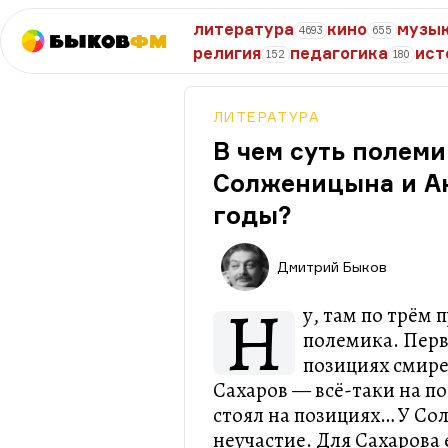
литература
кино
музы
4693
655
Быков
ФМ
религия
педагогика
ист
152
180
ЛИТЕРАТУРА
В чем суть полем
Солженицына и Ан
годы?
Дмитрий Быков
Н
у, там по трём 
полемика. Перв
позициях смире
Сахаров — всё-таки на 
стоял на позициях… У С
неучастие. Для Сахарова