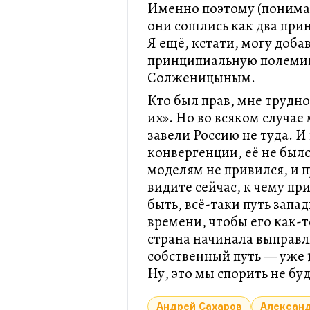
Именно поэтому (понимает
они сошлись как два при
Я ещё, кстати, могу доба
принципиальную полемик
Солженицыным.
Кто был прав, мне трудно
их». Но во всяком случае 
завели Россию не туда. И
конвергенции, её не был
моделям не привился, и 
видите сейчас, к чему пр
быть, всё-таки путь зап
времени, чтобы его как-т
страна начинала выправлят
собственный путь — уже 
Ну, это мы спорить не бу
Андрей Сахаров
Алексан