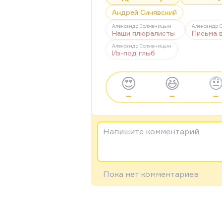
Андрей Синявский
Александр Солженицын
Александр 
Наши плюралисты
Письма 
Александр Солженицын
Из-под глыб
😍
😆

—
—
—
Напишите комментарий
Пока нет комментариев