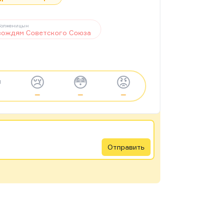
Солженицын
вождям Советского Союза

😢
😳
😡
—
—
—
Отправить