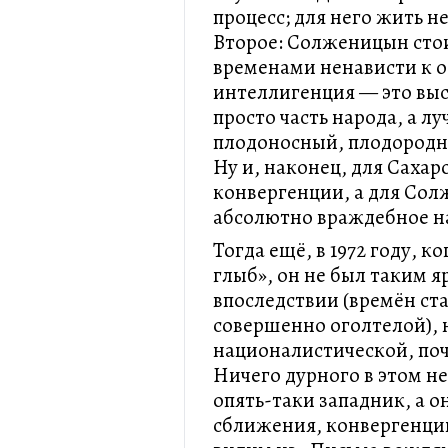
процесс; для него жить н
Второе: Солженицын стои
временами ненависти к о
интеллигенция — это выс
просто часть народа, а лу
плодоносный, плодородны
Ну и, наконец, для Сахар
конвергенции, а для Сол
абсолютно враждебное на
Тогда ещё, в 1972 году, к
глыб», он не был таким 
впоследствии (времён ст
совершенно оголтелой), 
националистической, по
Ничего дурного в этом не
опять-таки западник, а о
сближения, конвергенци