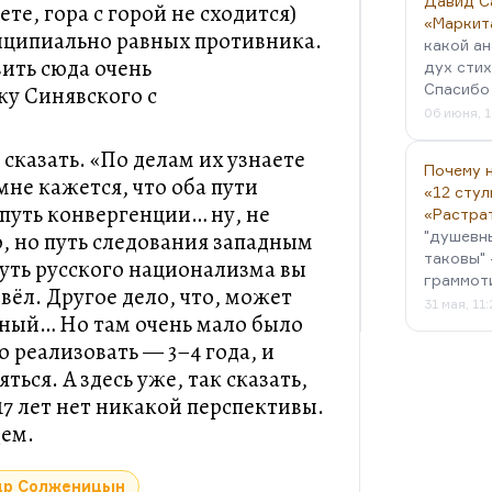
Давид С
е, гора с горой не сходится)
«Маркит
нципиально равных противника.
какой ан
вить сюда очень
дух стих
Спасибо 
у Синявского с
06 июня, 1
 сказать. «По делам их узнаете
Почему н
мне кажется, что оба пути
«12 стул
 путь конвергенции… ну, не
«Растра
о, но путь следования западным
"душевн
таковы" 
путь русского национализма вы
граммот
ивёл. Другое дело, что, может
31 мая, 11
адный… Но там очень мало было
о реализовать — 3–4 года, и
ься. А здесь уже, так сказать,
17 лет нет никакой перспективы.
дем.
др Солженицын