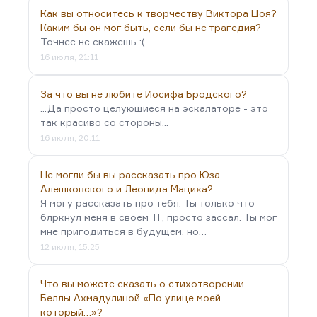
Как вы относитесь к творчеству Виктора Цоя?
Каким бы он мог быть, если бы не трагедия?
Точнее не скажешь :(
16 июля, 21:11
За что вы не любите Иосифа Бродского?
...Да просто целующиеся на эскалаторе - это
так красиво со стороны...
16 июля, 20:11
Не могли бы вы рассказать про Юза
Алешковского и Леонида Мациха?
Я могу рассказать про тебя. Ты только что
блркнул меня в своём ТГ, просто зассал. Ты мог
мне пригодиться в будущем, но…
12 июля, 15:25
Что вы можете сказать о стихотворении
Беллы Ахмадулиной «По улице моей
который…»?