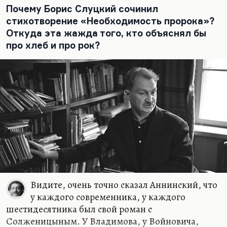
таки менее важной, чем историческая эпопея
Почему Борис Слуцкий сочинил
«Красное колесо».
стихотворение «Необходимость пророка»?
Тем не менее «Архипелаг ГУЛАГ» гораздо более
Откуда эта жажда того, кто объяснял бы
популярная в мире и, рискну сказать, более
про хлеб и про рок?
значительная книга Солженицына. Книга,
которая своим названием своим ушла в язык.
Книга, которая привела к созданию новой
организации. Во Франции появилась
организация новых левых «Дети Солженицына»,
которые разочаровались в коммунистическом
проекте.
Трудно сказать, в какой степени «Архипелаг
ГУЛАГ» фатален и неизбежен для…
Видите, очень точно сказал Аннинский, что
у каждого современника, у каждого
шестидесятника был свой роман с
Солженицыным. У Владимова, у Войновича,