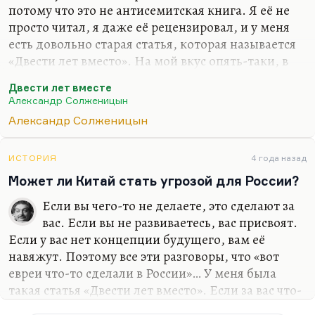
потому что это не антисемитская книга. Я её не
просто читал, я даже её рецензировал, и у меня
есть довольно старая статья, которая называется
«Двести лет вместо». На мой вкус опять-таки, в
этой книге главная тема — не еврейский вопрос, а
Двести лет вместе
русский. И там задан главный вопрос: почему у
Александр Солженицын
евреев так развита солидарность, а мы, русские
Александр Солженицын
(цитирую дословно), «хуже собак друг другу».
Солженицын пытается ответить на этот вопрос:
почему еврейство всегда играет такую роль в
ИСТОРИЯ
4 года назад
российской политической истории? Потому что
Может ли Китай стать угрозой для России?
большинство российского населения, русского
Если вы чего-то не делаете, это сделают за
населения, видимо, почему-то воздерживается от
вас. Если вы не развиваетесь, вас присвоят.
того, чтобы участвовать…
Если у вас нет концепции будущего, вам её
навяжут. Поэтому все эти разговоры, что «вот
евреи что-то сделали в России»… У меня была
такая статья «Двести лет вместо». Если за вас что-
то сделали — значит, вы сами почему-либо от