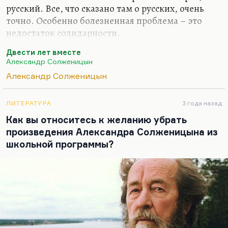
популярного, самого прогрессивного журнала
русский. Все, что сказано там о русских, очень
той эпохи, открыт после своего литературного
точно. Особенно болезненная проблема – это
дебюта и сразу приобрел огромную славу. По
недостаток солидарности.
образованию он не литератор, не филолог
Двести лет вместе
вообще ― технарь.…
Александр Солженицын
Александр Солженицын
ЛИТЕРАТУРА
3 года назад
Как вы относитесь к желанию убрать
произведения Александра Солженицына из
школьной программы?