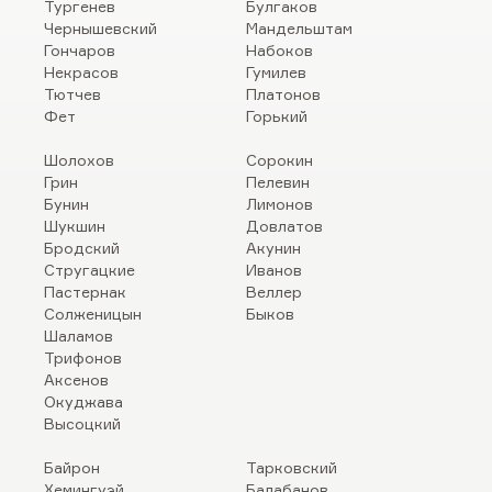
Тургенев
Булгаков
Чернышевский
Мандельштам
Гончаров
Набоков
Некрасов
Гумилев
Тютчев
Платонов
Фет
Горький
Шолохов
Сорокин
Грин
Пелевин
Бунин
Лимонов
Шукшин
Довлатов
Бродский
Акунин
Стругацкие
Иванов
Пастернак
Веллер
Солженицын
Быков
Шаламов
Трифонов
Аксенов
Окуджава
Высоцкий
Байрон
Тарковский
Хемингуэй
Балабанов