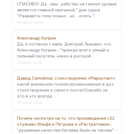
СПАСИБО! Да , увы . рабство на генном уровне
является главной причиной " дня сурка
".Развивпть тему можно , но .. опять "…
09 июля, 03:01
Александр Куприн
Да, я согласна с вами, Дмитрий Львович, что
Александр Куприн - "прежде всего умный и
сильный писатель, каких в русской…
15 июня, 11:29
Давид Самойлов, стихотворение «Маркитант»
какой анализ,или точнее,проникновение в дух
стихотворения и самого поэта!Спасибо за
это,я это всегда…
06 июня, 19:21
Почему несмотря на то, что произведения «12
стульев» Ильфа и Петрова и «Растратчики»…
"душевные качества Катаева были на таковы" -