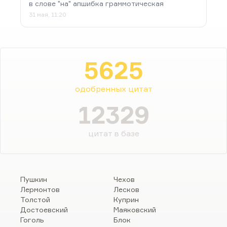
в слове "на" апшибка граммотическая
31 мая, 11:20
5625
одобренных цитат
12329
цитат в базе
Пушкин
Чехов
Лермонтов
Лесков
Толстой
Куприн
Достоевский
Маяковский
Гоголь
Блок