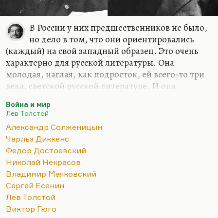
В России у них предшественников не было,
но дело в том, что они ориентировались
(каждый) на свой западный образец. Это очень
характерно для русской литературы. Она
молодая, наглая, как подросток, ей всего-то три
века, светской русской литературе. И она
начинает, как правило, именно с того, что
Война и мир
переиначивает, переиродивает западные
Лев Толстой
образцы. Для Пушкина таким образцом был
Александр Солженицын
Байрон, в напряжённом диалоге с которым он
Чарльз Диккенс
существовал и которого, на мой взгляд, он,
Федор Достоевский
конечно, превзошёл. Для Лермонтова такой
Николай Некрасов
персонаж — Гёте, что особенно заметно. И я уже
Владимир Маяковский
говорил много раз о том, что и Вернер/Вертер —
Сергей Есенин
характерная параллель. И необычайно интересна
Лев Толстой
была бы какая-то сравнительная аналитика,
Виктор Гюго
попытка…