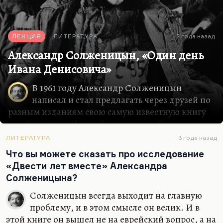
ЛЕКЦИЯ
ЛИТЕРАТУРА
2 года назад
Александр Солженицын, «Один день
Ивана Денисовича»
В 1961 году Александр Солженицын
написал и стал предлагать через друзей по
разным изданиям свою самую известную книгу
― «Один день Ивана Денисовича». Сначала она
называлась «Щ-854», но по совету Твардовского
ЛИТЕРАТУРА
3 года назад
изменили название. Я не думаю, что есть смысл
Что вы можете сказать про исследование
рассказывать подробно об этом тексте. Он
«Двести лет вместе» Александра
входит в школьную программу теперь, до сих
Солженицына?
пор входит. Он фантастически известен.
Расскажу, пожалуй, о другом. Спросите себя, о
Солженицын всегда выходит на главную
ком я сейчас говорю. Писатель, который в
проблему, и в этом смысле он велик. И в
молодости был открыт издателем самого
этой книге он вышел не на еврейский вопрос, а на