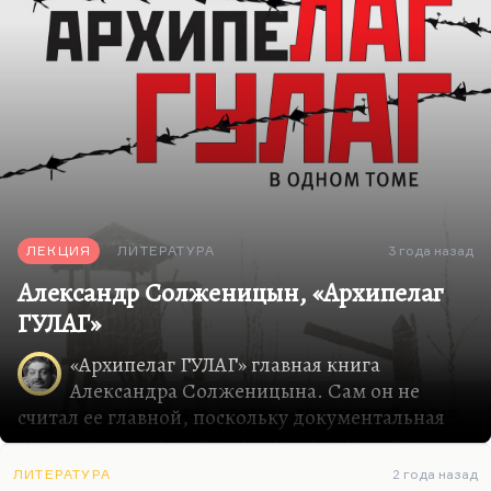
Для Солженицына органично,…
ЛЕКЦИЯ
ЛИТЕРАТУРА
3 года назад
Александр Солженицын, «Архипелаг
ГУЛАГ»
«Архипелаг ГУЛАГ» главная книга
Александра Солженицына. Сам он не
считал ее главной, поскольку документальная
литература, литература на жизненном опыте
своем и своих современников казалась ему все-
ЛИТЕРАТУРА
2 года назад