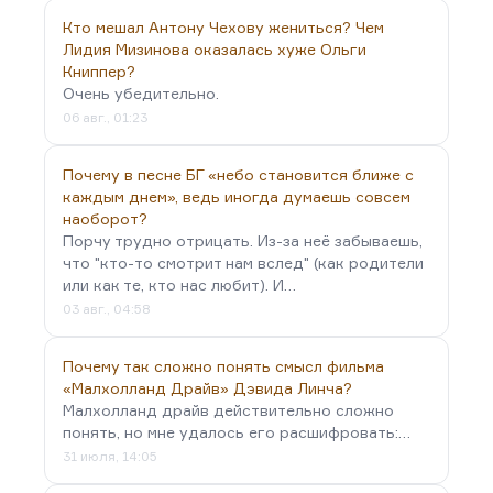
этого воздержались.
Кто мешал Антону Чехову жениться? Чем
Но вообще мне кажется, что китайская угроза в
Лидия Мизинова оказалась хуже Ольги
России не очень актуальна, потому что китайцы в
Книппер?
Очень убедительно.
России очень быстро становятся русскими. И все
06 авг., 01:23
становятся русскими. Россия абсорбирует всех. Её
способность переваривать, абсорбировать уже во
Почему в песне БГ «небо становится ближе с
втором поколении очевидна, потому что в
каждым днем», ведь иногда думаешь совсем
русском климате и при русской политике надо
наоборот?
соблюдать определённую шахаду,
Порчу трудно отрицать. Из-за неё забываешь,
определённый…
что "кто-то смотрит нам вслед" (как родители
или как те, кто нас любит). И…
03 авг., 04:58
Почему так сложно понять смысл фильма
«Малхолланд Драйв» Дэвида Линча?
Малхолланд драйв действительно сложно
понять, но мне удалось его расшифровать:…
31 июля, 14:05