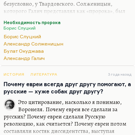
безусловно, у Твардовского. Солженицын,
которого Галич представлял как «пророка», был
необходимой фигурой. Необходимой не столько
Необходимость пророка
как пророк — человек в статусе пророка, который
Борис Слуцкий
вещает; нет, необходимой как моральный
Борис Слуцкий
ориентир, во-первых, на который современники
Александр Солженицын
могли бы оглядываться, и в этом смысле страшно
Булат Окуджава
не хватает Окуджавы, чье поведение всегда было
Александр Галич
этически безупречным, и, главное, он никогда не
боялся говорить заведомо непопулярные вещи. И
второе: нужен человек, который бы обращался к
ИСТОРИЯ
ЛИТЕРАТУРА
3 года назад
главным вопросам бытия.
Почему евреи всегда друг другу помогают, а
русские — хуже собак друг другу?
Вот…
Это цитирование, насколько я понимаю,
Воронеля. Почему евреи все сделали за
русских? Почему евреи сделали Русскую
революцию, как считается? Почему евреи потом
составляли костяк диссидентства, выступая