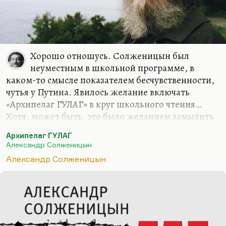
Хорошо отношусь. Солженицын был
неуместным в школьной программе, в
каком-то смысле показателем бесчувственности,
чутья у Путина. Явилось желание включать
«Архипелаг ГУЛАГ» в круг школьного чтения…
Хотя, может быть, это было желанием замылить
глаз школьника, как-то привести к тому, чтобы
Архипелаг ГУЛАГ
«ГУЛАГ» воспринимался как скучная обязаловка.
Александр Солженицын
«ГУЛАГ» был прочитан миллионами, потому что
Александр Солженицын
это была книга сенсационная. Солженицын
вообще поставщик сенсаций на книжный рынок,
как и «Двести лет вместе» были сенсацией, да и
«Красное колесо» было сенсацией – по первым
публикациям многих сенсационных документов.
Просто забытых документов, газетных.