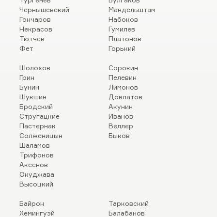
Чернышевский
Мандельштам
Гончаров
Набоков
Некрасов
Гумилев
Тютчев
Платонов
Фет
Горький
Шолохов
Сорокин
Грин
Пелевин
Бунин
Лимонов
Шукшин
Довлатов
Бродский
Акунин
Стругацкие
Иванов
Пастернак
Веллер
Солженицын
Быков
Шаламов
Трифонов
Аксенов
Окуджава
Высоцкий
Байрон
Тарковский
Хемингуэй
Балабанов