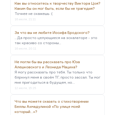
Как вы относитесь к творчеству Виктора Цоя?
Каким бы он мог быть, если бы не трагедия?
Точнее не скажешь :(
16 июля, 21:11
За что вы не любите Иосифа Бродского?
...Да просто целующиеся на эскалаторе - это
так красиво со стороны...
16 июля, 20:11
Не могли бы вы рассказать про Юза
Алешковского и Леонида Мациха?
Я могу рассказать про тебя. Ты только что
блркнул меня в своём ТГ, просто зассал. Ты мог
мне пригодиться в будущем, но…
12 июля, 15:25
Что вы можете сказать о стихотворении
Беллы Ахмадулиной «По улице моей
который…»?