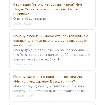
бы автора вы ни взялись, вы обречены
Кто мешал Антону Чехову жениться? Чем
преодолевать (по-набоковски говоря) наследие
Лидия Мизинова оказалась хуже Ольги
отцов, потому что вы обязаны осовременивать
Книппер?
язык, придавать ему черты. Это как
Очень убедительно.
киноадаптация шедевра.
06 авг., 01:23
Невозможно адекватно перевести хорошо…
Почему в песне БГ «небо становится ближе с
каждым днем», ведь иногда думаешь совсем
наоборот?
Порчу трудно отрицать. Из-за неё забываешь,
что "кто-то смотрит нам вслед" (как родители
или как те, кто нас любит). И…
03 авг., 04:58
Почему так сложно понять смысл фильма
«Малхолланд Драйв» Дэвида Линча?
Малхолланд драйв действительно сложно
понять, но мне удалось его расшифровать:…
31 июля, 14:05