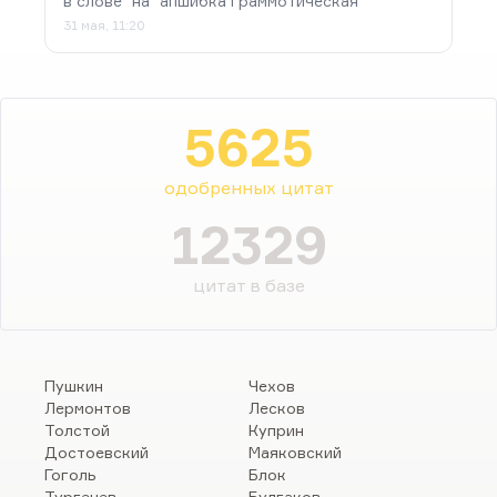
в слове "на" апшибка граммотическая
31 мая, 11:20
5625
одобренных цитат
12329
цитат в базе
Пушкин
Чехов
Лермонтов
Лесков
Толстой
Куприн
Достоевский
Маяковский
Гоголь
Блок
Тургенев
Булгаков