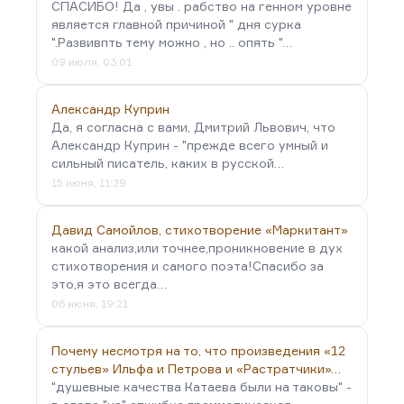
СПАСИБО! Да , увы . рабство на генном уровне
является главной причиной " дня сурка
".Развивпть тему можно , но .. опять "…
09 июля, 03:01
Александр Куприн
Да, я согласна с вами, Дмитрий Львович, что
Александр Куприн - "прежде всего умный и
сильный писатель, каких в русской…
15 июня, 11:29
Давид Самойлов, стихотворение «Маркитант»
какой анализ,или точнее,проникновение в дух
стихотворения и самого поэта!Спасибо за
это,я это всегда…
06 июня, 19:21
Почему несмотря на то, что произведения «12
стульев» Ильфа и Петрова и «Растратчики»…
"душевные качества Катаева были на таковы" -