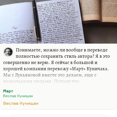
точно, не ошибся. А вот насчет Мандельштама –
не знаю. При всем бесконечном…
Понимаете, можно ли вообще в переводе
полностью сохранить стиль автора? Я в это
совершенно не верю. Я сейчас в большой и
хорошей компании перевожу «Март» Куничака.
Мы с Лукьяновой вместе это делаем, еще с
несколькими людьми. Потому что
тысячестраничный роман невозможно перевести
Март
в одиночку при той нагрузке, которая есть у меня.
Веслав Кунищак
А Куничак – это такая хорошая литература, что
Веслав Кунищак
невозможно ее переводить буквально. Нужно для
всего искать аналог. Равным образом, за какого