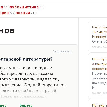
ка
публицистика
103
50
ория
лекции
370
349
нов
Кто меш
Лидия М
Книппер
Очень у
06 авг., 01
3 года назад
болгарской литературы?
Почему в
с кажды
овсем не специалист, я не
совсем 
 болгарской прозы, поэзию
Порчу тр
ого не назовешь. Видите ли,
забываеш
(как род
ь явление. С одной стороны, он
И…
 романы о войне. А с другой
03 авг., 0
Ночью на белых конях».
ыла, конечно, «Барьер», благодаря
щер
Барьер
Почему 