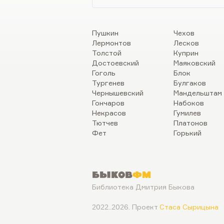
Пушкин
Чехов
Лермонтов
Лесков
Толстой
Куприн
Достоевский
Маяковский
Гоголь
Блок
Тургенев
Булгаков
Чернышевский
Мандельштам
Гончаров
Набоков
Некрасов
Гумилев
Тютчев
Платонов
Фет
Горький
Быков
ФМ
Библиотека Дмитрия Быкова
2022..2026. Проект
Стаса Сырицына