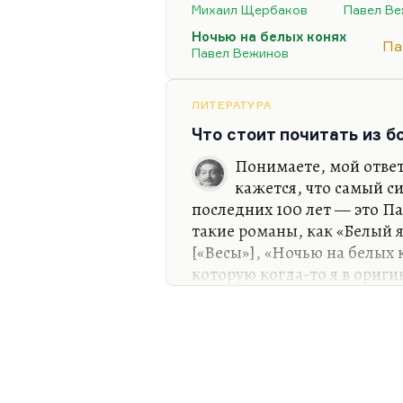
экранизации, в которой См
Михаил Щербаков
Павел В
хотя «Барьер» — не лучшая 
Ночью на белых конях
Па
конях» — знаете, так меня э
Павел Вежинов
грандиозная повесть. Роман
«Белый ящер».
ЛИТЕРАТУРА
У меня была статья о Щерб
Что стоит почитать из 
кажется, это такой странн
Понимаете, мой ответ
кажется, что самый с
последних 100 лет — это Па
такие романы, как «Белый 
[«Весы»], «Ночью на белых 
которую когда-то я в ориги
язык; и «Барьер» — наибол
благодаря болгарской кар
Смоктуновским. Но «Барьер
печатаясь в «Иностранке», 
большой моде. И мне не оче