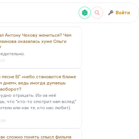
Войти
ал Антону Чехову жениться? Чем
изинова оказалась хуже Ольги
?
бедительно.
:23
 песне БГ «небо становится ближе
м днем», ведь иногда думаешь
наоборот?
удно отрицать. Из-за неё
ь, что "кто-то смотрит нам вслед"
ители или как те, кто нас любит).
4:58
так сложно понять смысл фильма