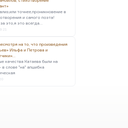
амойлов, стихотворение
ант»
ализ,или точнее,проникновение в
отворения и самого поэта!
за это,я это всегда…
9:21
есмотря на то, что произведения
ьев» Ильфа и Петрова и
тчики»…
ые качества Катаева были на
- в слове "на" апшибка
ическая
:20