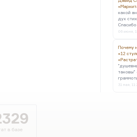
Давид С
«Маркит
какой ан
дух стих
Спасибо 
06 июня, 1
Почему н
«12 стул
«Растра
"душевн
таковы" 
граммот
31 мая, 11
2329
ат в базе