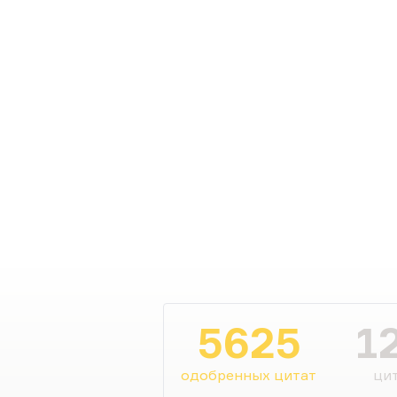
5625
1
одобренных цитат
цит