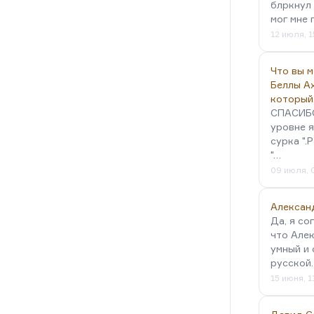
слишком тривиальный. Но мне
блркнул 
, «Белый ящер». Это такая…
мог мне 
12 июля, 1
Что вы 
Беллы А
который
СПАСИБО!
уровне я
сурка ".
"…
09 июля, 
Алексан
Да, я со
что Алек
умный и 
русской
15 июня, 1