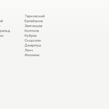
Тарковский
эй
Балабанов
р
Звягинцев
ральд
Коппола
он
Кубрик
Скорсезе
Джармуш
Линч
Феллини