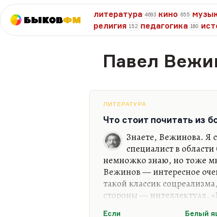
литература
кино
музы
4693
655
Быков
ФМ
религия
педагогика
ист
152
180
Павел Вежи
ЛИТЕРАТУРА
Что стоит почитать из 
Знаете, Вежинова. Я с
специалист в области
немножко знаю, но тоже мн
Вежинов — интересное очен
такой классик соцреализма,
стороны — интеллектуал, «
Самая известная его вещь б
Если
Белый я