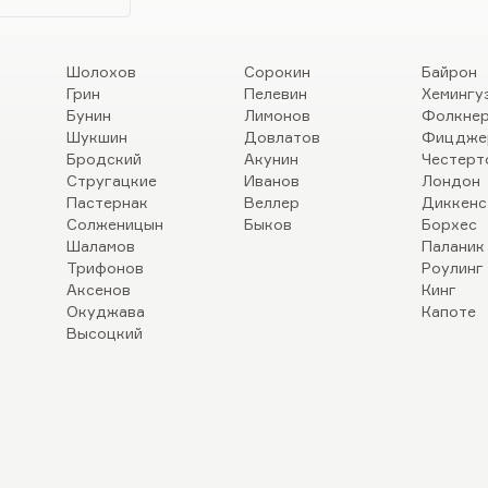
Шолохов
Сорокин
Байрон
Грин
Пелевин
Хемингу
Бунин
Лимонов
Фолкне
Шукшин
Довлатов
Фицдже
Бродский
Акунин
Честерт
Стругацкие
Иванов
Лондон
Пастернак
Веллер
Диккенс
Солженицын
Быков
Борхес
Шаламов
Паланик
Трифонов
Роулинг
Аксенов
Кинг
Окуджава
Капоте
Высоцкий