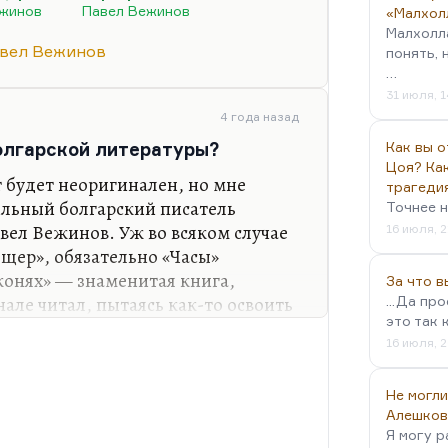
октуновский сыграл замечательно,
ежинов
Павел Вежинов
«Малхол
его проза. А вот Ночью на белых
Малхолл
вел Вежинов
понять, 
то зажгло в свое время,
…
 на самом деле целый. И, конечно,
31 июля, 1
4 года назад
акове — «Белый ящер». Мне
болгарской литературы?
Как вы о
ый пандан к…
Цоя? Как
 будет неоригинален, но мне
трагеди
ильный болгарский писатель
Точнее н
вел Вежинов. Уж во всяком случае
16 июля, 2
ящер», обязательно «Часы»
конях» — знаменитая книга,
За что 
нале читал, пытаясь как-то освоить
...Да пр
это так 
ее знаменитое произведение,
16 июля, 2
тине с нашим Иннокентием
» как раз нашумел очень сильно,
Не могли
тогда магический реализм был в
Алешков
нь нравится «Барьер». Ну, не то
Я могу р