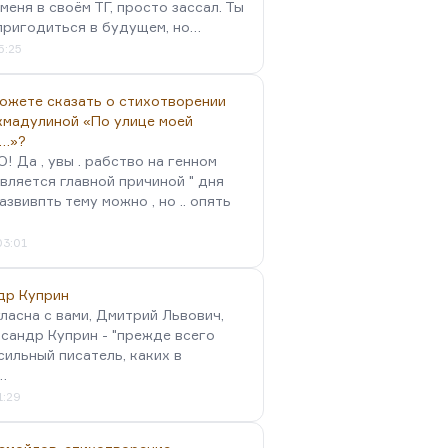
меня в своём ТГ, просто зассал. Ты
пригодиться в будущем, но…
5:25
можете сказать о стихотворении
хмадулиной «По улице моей
…»?
 Да , увы . рабство на генном
вляется главной причиной " дня
Развивпть тему можно , но .. опять
03:01
др Куприн
гласна с вами, Дмитрий Львович,
сандр Куприн - "прежде всего
сильный писатель, каких в
…
1:29