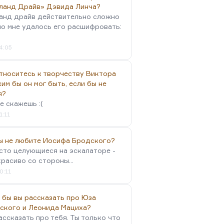
ланд Драйв» Дэвида Линча?
анд драйв действительно сложно
но мне удалось его расшифровать:
4:05
тноситесь к творчеству Виктора
им бы он мог быть, если бы не
я?
е скажешь :(
1:11
вы не любите Иосифа Бродского?
осто целующиеся на эскалаторе -
красиво со стороны...
0:11
 бы вы рассказать про Юза
ского и Леонида Мациха?
ассказать про тебя. Ты только что