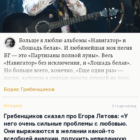
Больше я люблю альбомы «Навигатор» и
«Лошадь белая». И любимейшая моя песня
БГ — это «Партизаны полной луны». Весь
«Навигатор» без исключения, и «Лошадь белая».
Но больше всего, конечно, «Еще один раз» —
песня, которую я считаю просто лучшей из того,
что он написал. Хотя и последние два альбома
Борис Гребенщиков
меня абсолютно восхищают.
Я очень хотел бы сделать с ним интервью. Другой
МУЗЫКА
3 года назад
вопрос, а о чем говорить с человеком, чей
Гребенщиков сказал про Егора Летова: «У
жизненный опыт и духовный опыт транслируется
него очень сильные проблемы с любовью.
такими неоднозначными текстами? Если бы он
Они выражаются в желании какой-то
хотел выражаться яснее — императивнее, скажем
всеобщей анархии, получить невиданную