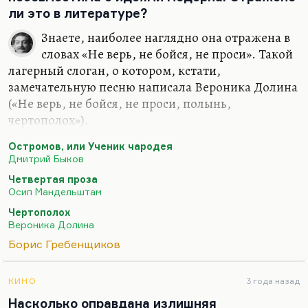
ярче звезды». Ну и в общем, тем ближе бог.
ли это в литературе?
Боюсь, что так. Это не значит, что только…
Знаете, наиболее наглядно она отражена в
словах «Не верь, не бойся, не проси». Такой
лагерный слоган, о котором, кстати,
замечательную песню написала Вероника Долина
(«Не верь, не бойся, не проси, полынь,
чертополох»).
Если же говорить серьезно, то надежда как одна
Остромов, или Ученик чародея
из самых вредных и опасных добродетелей,
Дмитрий Быков
надежда как символ конформизма,
Четвертая проза
приспособления, надежда как страх
Осип Мандельштам
окончательного разрыва с реальностью, пожалуй,
Чертополох
она заклеймлена в «Четвертой прозе». «Четвертая
Вероника Долина
проза» у Мандельштама — это такой крик о том,
Борис Гребенщиков
что хватит надеяться, хватит приспособляться,
что будет хуже. Ну и вообще, ну, грех на себя
КИНО
3 года назад
ссылаться, но у меня в «Остромове» есть такой
Насколько оправдана излишняя
персонаж, про которого сказано, что он…