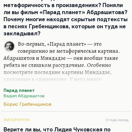
метафоричность в произведениях? Поняли
ли вы фильм «Парад планет» Абдрашитова?
Почему многие находят скрытые подтексты
в песнях Гребенщикова, которые он туда не
закладывал?
Во-первых, «Парад планет» — это
совершенно не метафорическая картина.
Абдрашитов и Миндадзе — они вообще такие
ребята не слишком рассудочные. Особенно
посмотрите последние картины Миндадзе,
сделанные в одиночестве. У него много
насыщенных, сложных символов, но он человек
Парад планет
настроения. И, кстати говоря, «Парад планет» —
Вадим Абдрашитов
это фильм, который транслирует очень точно
Борис Гребенщиков
настроения 1984 года. Я очень хорошо помню эти
настроения, потому что это действительно такое
посмертное или внежизненное существование.
ЛИТЕРАТУРА
3 года назад
Верите ли вы, что Лидия Чуковская по
Там ведь в чём идея? Эти ребята, которых