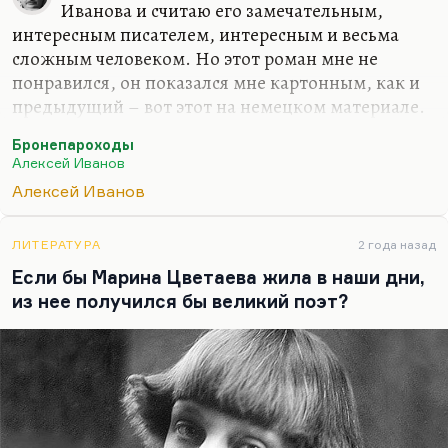
Иванова и считаю его замечательным,
интересным писателем, интересным и весьма
сложным человеком. Но этот роман мне не
понравился, он показался мне картонным, как и
предыдущий – вот этот на немецком материале.
С чем это связано? Это профессиональная, очень
Бронепароходы
ремесленная вещь, в которой нет личного
Алексей Иванов
участия. Я думаю, что Иванов… Вот если бы я
Алексей Иванов
писал о нем монографическую статью… Мне это
было бы не очень интересно, потому что наше
ЛИТЕРАТУРА
2 года назад
дело писать свое… Но если бы я писал о нем
Если бы Марина Цветаева жила в наши дни,
монографическую статью подробную, я бы назвал
из нее получился бы великий поэт?
ее «Писатель, который спрятался». Он очень
хорошо спрятался, его почти не видно. Видны его
сквозные мотивы – например, путешествие по
реке.…