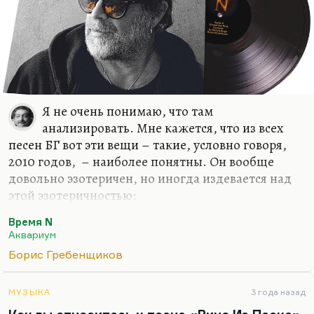
Я не очень понимаю, что там
анализировать. Мне кажется, что из всех
песен БГ вот эти вещи – такие, условно говоря,
2010 годов, – наиболее понятны. Он вообще
довольно эзотеричен, но иногда издевается над
этой эзотеричностью:
Его звали Сувлехим Такац,
Время N
Аквариум
И он служил почтовой змеей.
Борис Гребенщиков
Это голимый абсурдизм. Но как раз
«Прикуривает от пустоты» – по-моему, это очень
четная фиксация того состояния, когда никакие
МУЗЫКА
3 года назад
политические, общественные или иные подпорки