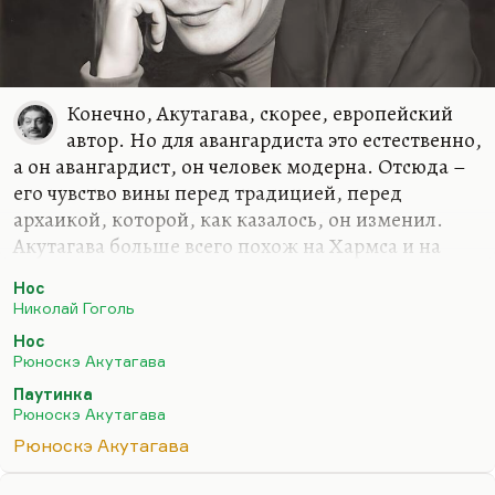
Конечно, Акутагава, скорее, европейский
автор. Но для авангардиста это естественно,
а он авангардист, он человек модерна. Отсюда –
его чувство вины перед традицией, перед
архаикой, которой, как казалось, он изменил.
Акутагава больше всего похож на Хармса и на
Кафку. И притчи их похожи, и мотивы, и
Нос
поведенчески они похожи очень. Кафка и
Николай Гоголь
Акутагава вообще какие-то двойники, ну и Хармс
Нос
– это такой тройник, к ним добавляющийся.
Рюноскэ Акутагава
Я думаю, что Акутагава и русская литература,
Паутинка
вообще японская и русская литература близки по
Рюноскэ Акутагава
одному критерию – по понятию предельности.
Рюноскэ Акутагава
Когда-то БГ очень точно сказал, что японская
литература потому так устремлена к смерти,