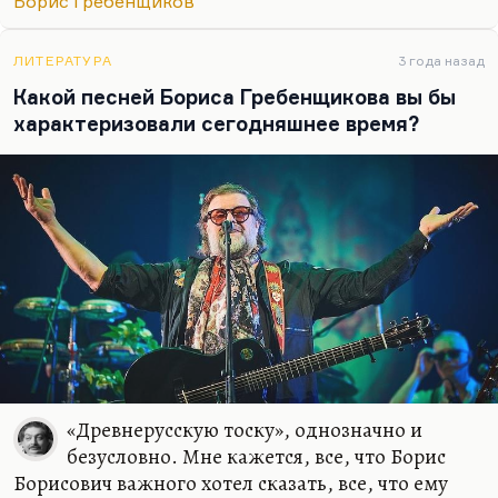
Борис Гребенщиков
Кортнева, но для меня БГ и Кормильцев —
существа из другого жанра, из другой поэзии. Это
что-то космическое, что-то из области
ЛИТЕРАТУРА
3 года назад
откровений. Григорян — замечательный,
Какой песней Бориса Гребенщикова вы бы
крепкий профессионал и выдающийся музыкант.
характеризовали сегодняшнее время?
«Древнерусскую тоску», однозначно и
безусловно. Мне кажется, все, что Борис
Борисович важного хотел сказать, все, что ему