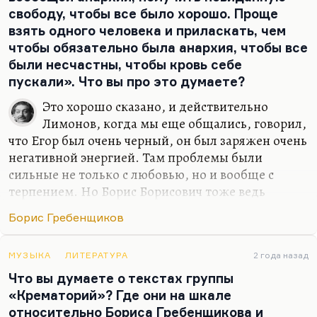
так — он бы это делал.
свободу, чтобы все было хорошо. Проще
Ведь, понимаете, откровение транслирует себя в
взять одного человека и приласкать, чем
той форме, в какой оно хочет, какая для него
чтобы обязательно была анархия, чтобы все
органична. Гребенщиков ведь не…
были несчастны, чтобы кровь себе
пускали». Что вы про это думаете?
Это хорошо сказано, и действительно
Лимонов, когда мы еще общались, говорил,
что Егор был очень черный, он был заряжен очень
негативной энергией. Там проблемы были
сильные не только с любовью, но и вообще с
терпением. Но Борис Борисович тоже ведь
человек непростой. Вышел наш разговор с
Борис Гребенщиков
Макаревичем в «ЖЗЛ», в «Жалкой замене
литературы», и там мы довольно любопытно
поговорили о том, что такое русский рок. Он
МУЗЫКА
ЛИТЕРАТУРА
2 года назад
цитирует там Гребенщикова, который в двадцать
Что вы думаете о текстах группы
лет говорил: «А тебе никогда не хочется все это
«Крематорий»? Где они на шкале
взорвать?» На что Макар по своей молодости
относительно Бориса Гребенщикова и