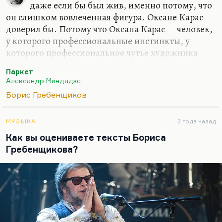
даже если бы был жив, именно потому, что
он слишком вовлеченная фигура. Оксане Карас
доверил бы. Потому что Оксана Карас – человек,
у которого профессиональные инстинкты, у
которого профессиональное чутье художника
сильнее ума. Там есть ум, но ум обычный – не
Паркет
какие-то там шедевры интеллектуализма. Но
Александр Миндадзе
чутье этой женщины феноменально.
Борис Гребенщиков
Снимая про доктора Лизу, ходя по очень тонкому
льду, она сумела снять трагедии, а не апологию.
МУЗЫКА
2 года назад
Ну и Хаматова хорошо сыграла, конечно. У Карас
Как вы оцениваете тексты Бориса
есть какое-то интуитивное, этико-эстетическое
Гребенщикова?
чутье. Мне один хороший американский студент
сказал: «Вы все говорите «этико-эстетический
дуализм», а это ведь не дуализм.…