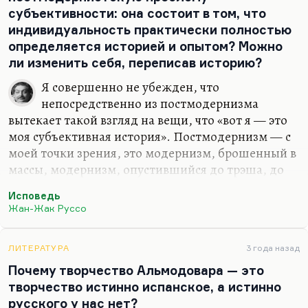
своей дочери.
субъективности: она состоит в том, что
Цветаева — неприятный человек. Она
индивидуальность практически полностью
гениальный поэт, она очень хороший человек, но
определяется историей и опытом? Можно
неприятный. Как БГ мне когда-то сказал: «Святые
ли изменить себя, переписав историю?
люди обычно очень…
Я совершенно не убежден, что
непосредственно из постмодернизма
вытекает такой взгляд на вещи, что «вот я — это
моя субъективная история». Постмодернизм — с
моей точки зрения, это модернизм, брошенный в
массы, модернизм, опустившийся до трэша, до
коммерческой литературы и коммерческого
Исповедь
кино. Ну, классический пример: модернизм —
Жан-Жак Руссо
это «И корабль плывет…» Феллини, а
постмодернизм — это «Титаник» Кэмерона, то
есть все то же самое средствами массовой
ЛИТЕРАТУРА
3 года назад
культуры.
Почему творчество Альмодовара — это
творчество истинно испанское, а истинно
Проблема субъективности тут, имхо, совершенно
русского у нас нет?
ни при чем. Но в одном вы, безусловно, правы: