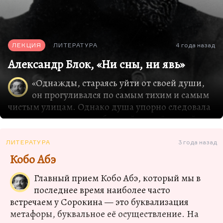
продавец считает себя главнее вас, вы
испытываете сложные…
ЛЕКЦИЯ
ЛИТЕРАТУРА
4 года назад
Александр Блок, «Ни сны, ни явь»
«Однажды, стараясь уйти от своей души,
он прогуливался по самым тихим и самым
чистым улицам. Однако душа упорно следовала
за ним, как ни трудно было ей, потрёпанной,
поспевать за его молодой походкой.
Вдруг над крышей высокого дома, в серых
ЛИТЕРАТУРА
3 года назад
сумерках зимнего дня, появилось лицо. Она
Кобо Абэ
протягивала к нему руки и говорила:
Главный прием Кобо Абэ, который мы в
— Я давно тянусь к тебе из чистых и тихих стран
последнее время наиболее часто
неба. Едкий городской дым кутает меня в
встречаем у Сорокина — это буквализация
грязную шубу. Руки мне режут телеграфные
метафоры, буквальное её осуществление. На
провода. Перестань называть меня разными