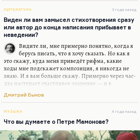
определился и чтобы, как уже правильно сказал
БГ, слово «русский» вернуть всему хорошему. Это
ЛИТЕРАТУРА
3 года назад
прекрасная мысль. Я просто сомневаюсь, что при
Виден ли вам замысел стихотворения сразу
нынешней политической системе России хоть
или автор до конца написания прибывает в
какое-то единство возможно.
неведении?
Видите ли, мне примерно понятно, когда я
берусь писать, что я хочу сказать. Но как я
это скажу, куда меня приведёт рифма, какие
ходы мне подскажет композиция, я никогда не
знаю. И я вам больше скажу. Примерно через час-
два наступает счастливое озарение — и в
стихотворении появляются четыре хорошие
Дмитрий Быков
строчки, которые нравятся мне, дописываешься
всё-таки до них постепенно. Это как БГ сказал...
Я его как-то спросил, есть ли у него секрет
МУЗЫКА
4 года назад
написания хорошей песни, и он сказал: «Да, очень
Что вы думаете о Петре Мамонове?
просто. Надо перед этим неделю писать плохие
— и тогда в конце недели вы напишете