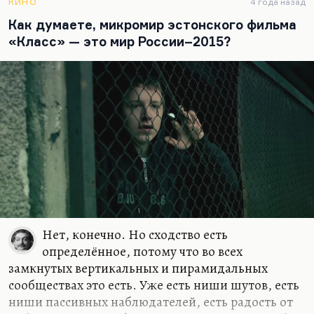
КИНО
4 года назад
Проблема в том, что русский рок — это явление в
Как думаете, микромир эстонского фильма
огромной степени западное, то есть под
«Класс» — это мир России–2015?
западным влиянием он находится. И какие там
русские инкарнации, и как они устроены —
представить очень трудно. Их нельзя
рассматривать только как поэтов. Совершенно
правильная мысль Александра Зотикова, что они
наследуют…
Нет, конечно. Но сходство есть
определённое, потому что во всех
замкнутых вертикальных и пирамидальных
сообществах это есть. Уже есть ниши шутов, есть
ниши пассивных наблюдателей, есть радость от