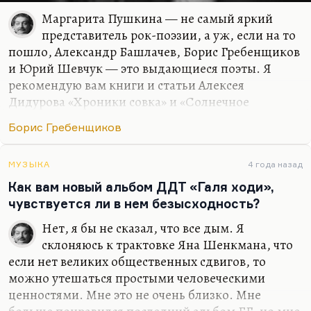
Маргарита Пушкина — не самый яркий
представитель рок-поэзии, а уж, если на то
пошло, Александр Башлачев, Борис Гребенщиков
и Юрий Шевчук — это выдающиеся поэты. Я
рекомендую вам книги и статьи Алексея
Дидурова «Хроники совка» и «Солнечное
подполье», и воспоминания разные, он много
Борис Гребенщиков
печатался в «Огоньке». Вот он в рок-кабаре своем,
такой творческой лаборатории многих рок-
музыкантов… у него есть статьи о том, как
МУЗЫКА
4 года назад
достигается драйв, энергетика рок-поэзии, какая
Как вам новый альбом ДДТ «Галя ходи»,
там должна быть лексика, какой ритм.
чувствуется ли в нем безысходность?
Нет, я бы не сказал, что все дым. Я
склоняюсь к трактовке Яна Шенкмана, что
если нет великих общественных сдвигов, то
можно утешаться простыми человеческими
ценностями. Мне это не очень близко. Мне