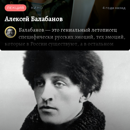
ЛЕКЦИЯ
КИНО
4 года назад
Алексей Балабанов
Балабанов — это гениальный летописец
специфически русских эмоций, тех эмоций,
которые в России существуют, а в остальном
мире не понятны. Я не говорю о национальном
характере, потому что это скользкая материя, но
я могу сказать о специфически русских
ощущениях, специфически русских жанрах. И
вообще циклическая история некоторые эмоции
особого порядка порождает.
Например, у нас есть своё «фаго» — это сложная
смесь раздражения и умиления от плюханья в
родную стихию. Когда вы возвращаетесь из-за
границы и вас сразу умудряются несколько
человек по разным поводам обхамить, а потом
вы видите пробку, а потом вы видите, что любой