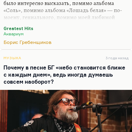
было интересно высказать, помимо альбома
«Соль», помимо альбома «Лошадь белая» — по-
моему, гениального, помимо моей любимой
песни БГ «Еще один раз», все-таки я считаю, что
Greatest Hits
наиболее точно сегодняшнее состояние давно
Аквариум
ещё (в 1996 году) охарактеризовано в «Снежном
Борис Гребенщиков
льве» «Древнерусской тоской».
МУЗЫКА
3 года назад
Почему в песне БГ «небо становится ближе
с каждым днем», ведь иногда думаешь
совсем наоборот?