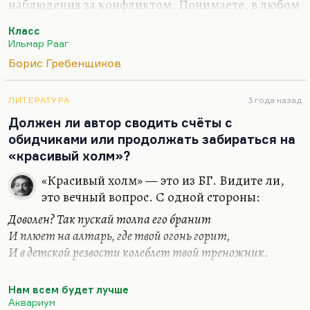
наблюдения за конфликтом. Понимаете, в любом
конфликте самые отвратительные даже не те, кто
Класс
травят, а те, кто наблюдают, запасшись
Ильмар Рааг
попкорном, те, кто, по выражению
Борис Гребенщиков
Гребенщикова, «сбегаются смотреть на пожар».
Вот этих я ненавижу больше всего. В «Классе»
такие есть. В современной России таких тоже
ЛИТЕРАТУРА
3 года назад
много. Но с радостью замечаю, что в современной
Должен ли автор сводить счёты с
России есть уже и те, кто готов переламывать это
обидчиками или продолжать забираться на
отношение. Особенно те, кому 18–20–25 лет,—
«красивый холм»?
они уже не наблюдатели, не злорадные
«Красивый холм» — это из БГ. Видите ли,
свидетели, они уже не…
это вечный вопрос. С одной стороны:
Доволен? Так пускай толпа его бранит
И плюет на алтарь, где твой огонь горит,
И в детской резвости колеблет твой треножник.
С другой — когда она плюет уже и не только на
алтарь, но и в лицо, надо, наверное,
Нам всем будет лучше
Аквариум
отреагировать. Тот же Пушкин сказал, что