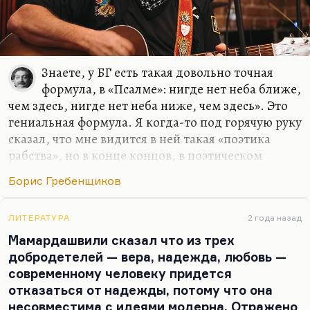
Знаете, у БГ есть такая довольно точная
формула, в «Псалме»: нигде нет неба ближе,
чем здесь, нигде нет неба ниже, чем здесь». Это
гениальная формула. Я когда-то под горячую руку
сказал, что мне видится в ней такая «поэтика
рабства», но в конце концов, в поэтическом
исследовании феномена рабства нет ничего
Борис Гребенщиков
дурного. Да, небо здесь низко, но небо здесь и
близко. Это не оправдание рабства, конечно. Это,
скорее, исследование того феномена, который в
ЛИТЕРАТУРА
2 года назад
силу разных причин тут сложился.
Мамардашвили сказал что из трех
добродетелей — вера, надежда, любовь —
Да, у БГ действительно небо становится ближе в
современному человеку придется
том смысле, что чем радикальнее порча, чем
отказаться от надежды, потому что она
чудовищнее деградация, «чем ночь темнее, тем
несовместима с идеями модерна. Отражено