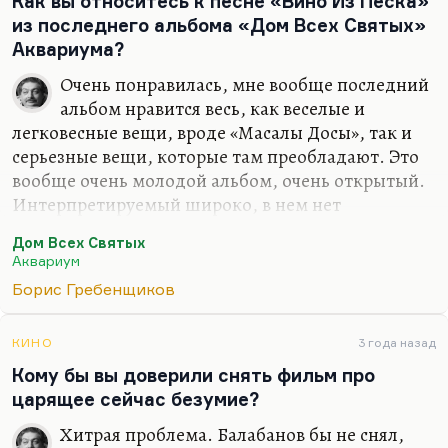
Как вы относитесь к песне «Вино Из Песка»
уже невозможны, и пошла чистая экзистенция.
из последнего альбома «Дом Всех Святых»
Наконец ты то, что ты есть.
Аквариума?
Конечно, если нет рядом платана, на который
Очень понравилась, мне вообще последний
можно опереться. Да, «я хотел бы опираться на
альбом нравится весь, как веселые и
платан», но платана нет, да они и не…
легковесные вещи, вроде «Масалы Досы», так и
серьезные вещи, которые там преобладают. Это
вообще очень молодой альбом, очень открытый.
Интерпретируемый широко, в нем нет
закоснелости, косности, готовых ответов там нет.
Дом Всех Святых
И он очень неожидан по своей мрачной веселухе,
Аквариум
несколько протестной.
Борис Гребенщиков
КИНО
3 года назад
Кому бы вы доверили снять фильм про
царящее сейчас безумие?
Хитрая проблема. Балабанов бы не снял,