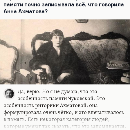
памяти точно записывала всё, что говорила
призвали на последние в их жизни военные
Анна Ахматова?
сборы, выкроили себе две недели, их отпустили с
работы, они встретились опять. Ну, это же вечная
тема…
Да, верю. Но я не думаю, что это
особенность памяти Чуковской. Это
особенность риторики Ахматовой: она
формулировала очень чётко, и это впечатывалось
в память. Есть некоторая категория людей,
которые умеют так сказать, что это запоминается.