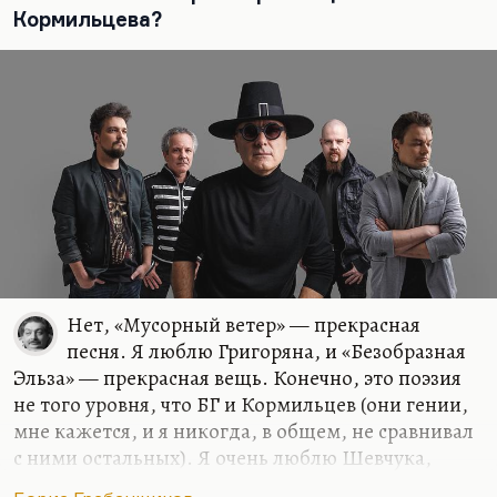
говорил: «Нет, мне хотелось бы все это понять».
Кормильцева?
«А мне взорвать»,— говорил Борис Борисович. Он
тоже разный, и видеть в нем один свет —
довольно…
Нет, «Мусорный ветер» — прекрасная
песня. Я люблю Григоряна, и «Безобразная
Эльза» — прекрасная вещь. Конечно, это поэзия
не того уровня, что БГ и Кормильцев (они гении,
мне кажется, и я никогда, в общем, не сравнивал
с ними остальных). Я очень люблю Шевчука,
например, я очень люблю многие сочинения