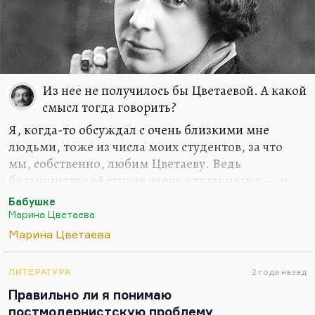
Из нее не получилось бы Цветаевой. А какой
смысл тогда говорить?
Я, когда-то обсуждал с очень близкими мне
людьми, тоже из числа моих студентов, за что
мы, собственно, любим Цветаеву. Ведь
большинство её стихов очень отталкивают — и
высокомерием, и демонстративностью. Они
Бабушке
гениально написаны, но лирическая позиция там
Марина Цветаева
не всегда хороша.
Марина Цветаева
Вот и с женой я говорил: какое ужасное
стихотворение «Бабушке»! Какое дикое
ЛИТЕРАТУРА
2 года назад
самолюбование! Все время попытка доказать, что
Правильно ли я понимаю
даже в качестве бабушки она все-таки лучше
постмодернистскую проблему