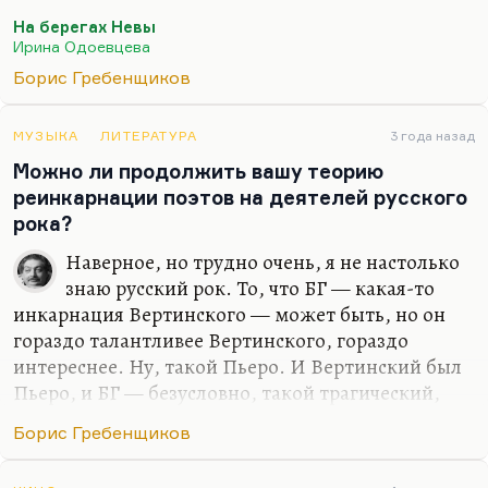
Вот я интервью с Астафьевым, например, делал
На берегах Невы
без диктофона — и выяснилось, что я запомнил
Ирина Одоевцева
абсолютно точно всё, что он мне сказал. Много
Борис Гребенщиков
таких. С Гребенщиковым так же всегда делаешь
интервью — не надо даже ничего записывать,
потому что всё ложится в голову. Владимир Леви
МУЗЫКА
ЛИТЕРАТУРА
3 года назад
(но, может быть, тут проявляются как-то его
Можно ли продолжить вашу теорию
способности гипнотизёра). Есть люди, которые
реинкарнации поэтов на деятелей русского
умеют так сказать, что это запоминается. Я
рока?
абсолютно уверен (процентов на 90, если не
Наверное, но трудно очень, я не настолько
больше), что…
знаю русский рок. То, что БГ — какая-то
инкарнация Вертинского — может быть, но он
гораздо талантливее Вертинского, гораздо
интереснее. Ну, такой Пьеро. И Вертинский был
Пьеро, и БГ — безусловно, такой трагический,
насмешливый Пьеро русского авангарда. Но
Борис Гребенщиков
думаю, что у Бориса Борисовича более глубокие
корни (и далеко не только русские).