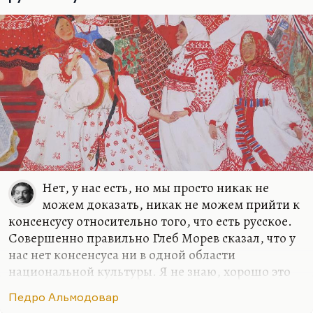
то, что человек может переписать себя — это
совершенно очевидно. Я вам больше скажу:
человек не может изменить свою карму, свое…
Нет, у нас есть, но мы просто никак не
можем доказать, никак не можем прийти к
консенсусу относительно того, что есть русское.
Совершенно правильно Глеб Морев сказал, что у
нас нет консенсуса ни в одной области
национальной культуры. Я не знаю, хорошо это
или плохо. Скорее плохо, конечно. Мне бы
Педро Альмодовар
хотелось, чтобы у нас национальный характер