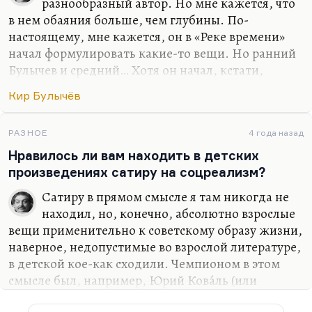
разнообразный автор. Но мне кажется, что
в нем обаяния больше, чем глубины. По-
настоящему, мне кажется, он в «Реке времени»
начал формулировать какие-то вещи. Но ранний
Булычев и средний… Хотя он начал, кстати,
довольно поздно. Он же всё-таки историк,
Кир Булычёв
Можейко-то Игорь, и археолог, насколько я
помню. В общем, он человек, пришедший в
литературу с уже сложившейся репутацией в
РАЗНОЕ
4 года назад
основной профессии.
Нравилось ли вам находить в детских
произведениях сатиру на соцреализм?
Мне кажется, что он писатель уровня Велтистова
автора «Электроника», «Миллион и один день
Сатиру в прямом смысле я там никогда не
каникул», «Гум-Гама» — любимой моей книги
находил, но, конечно, абсолютно взрослые
детства. Они были похожи — и каким-то
вещи применительно к советскому образу жизни,
инфантилизмом, и добротой. Хотя, кстати, у
наверное, недопустимые во взрослой литературе,
Велтистова была потрясающая военная повесть…
в детской кое-как сходили. Чемпионом в этом
смысле был, например, Юрий Кова́ль (или
Ко́валь, как его ещё называли), который