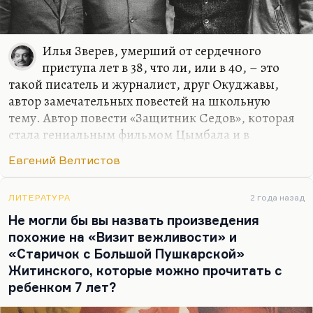
Илья Зверев, умерший от сердечного
приступа лет в 38, что ли, или в 40, – это
такой писатель и журналист, друг Окуджавы,
автор замечательных повестей на школьную
тему. Автор повести «Защитник Седов», которая
стала гениальным фильмом Цымбала и в
перестройку прославилась. Илья Зверев, работая
Евгений Велтистов
журналистом, никогда не мог полностью
реализоваться как писатель. Он откладывал это
на потом, а в 38 лет оказалось, что этого потом у
ЛИТЕРАТУРА
2 года назад
него не было. Но он был очень талантлив, очень
Не могли бы вы назвать произведения
чуток к эпохе. Ему мешал всегда
похожие на «Визит вежливости» и
шестидесятнический идеализм на грани
«Старичок с Большой Пушкарской»
конформизма. То есть он все понимал, но какие-
Житинского, которые можно прочитать с
то вещи запрещал себе видеть, запрещал себе о
ребенком 7 лет?
них думать и говорить. Я думаю, если бы Илью