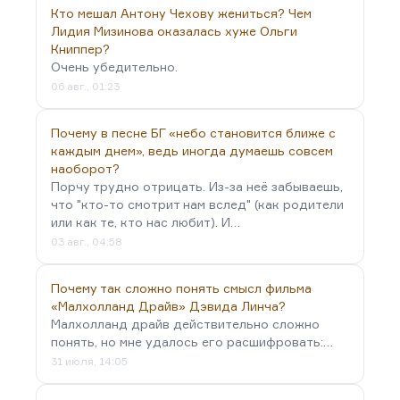
умудрялся в детских своих сочинениях протащить
Кто мешал Антону Чехову жениться? Чем
как-то и свой абсурд, и гротеск, и сатиру на
Лидия Мизинова оказалась хуже Ольги
советское общество. Другим таким мастером
Книппер?
был, конечно, Юрий Коринец, замечательный
Очень убедительно.
писатель. Третьим и безусловно для меня в моём
06 авг., 01:23
детстве очень серьёзным…
Почему в песне БГ «небо становится ближе с
Я помню, кстати говоря, что у нас с Иркой
каждым днем», ведь иногда думаешь совсем
Лукьяновой (ещё до того, как мы поженились, а
наоборот?
только познакомились) одним из парольных
Порчу трудно отрицать. Из-за неё забываешь,
текстов из общих…
что "кто-то смотрит нам вслед" (как родители
или как те, кто нас любит). И…
03 авг., 04:58
Почему так сложно понять смысл фильма
«Малхолланд Драйв» Дэвида Линча?
Малхолланд драйв действительно сложно
понять, но мне удалось его расшифровать:…
31 июля, 14:05