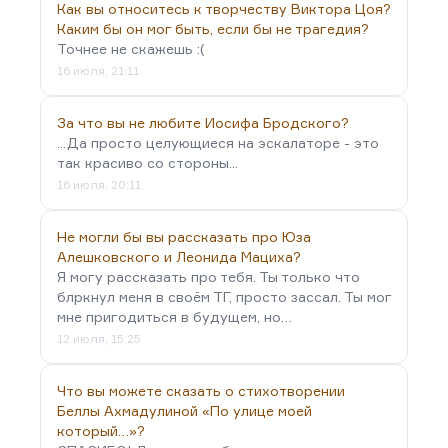
Как вы относитесь к творчеству Виктора Цоя?
Каким бы он мог быть, если бы не трагедия?
Точнее не скажешь :(
16 июля, 21:11
За что вы не любите Иосифа Бродского?
...Да просто целующиеся на эскалаторе - это
так красиво со стороны...
16 июля, 20:11
Не могли бы вы рассказать про Юза
Алешковского и Леонида Мациха?
Я могу рассказать про тебя. Ты только что
блркнул меня в своём ТГ, просто зассал. Ты мог
мне пригодиться в будущем, но…
12 июля, 15:25
Что вы можете сказать о стихотворении
Беллы Ахмадулиной «По улице моей
который…»?