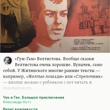
Зверева поместить…
«Гум-Гам» Велтистова. Вообще сказки
Велтистова очень хорошие. Булычев, само
собой. У Житинского многие ранние тексты —
например, «Желтые лошади» или «Стрелочник»
— вполне можно с ребенком 7 лет читать и
перечитывать.
И конечно, Юрий Коваль — абсолютно всё. Я как
Чук и Гек. Большое приключение
раз недавно переслушал его песенки в авторском
Александр Котт
исполнении — это божественно! Волшебный
Визит вежливости