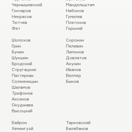
Чернышевский
Мандельштам
Гончаров
Набоков
Некрасов
Гумилев
Тютчев
Платонов
Фет
Горький
Шолохов
Сорокин
Грин
Пелевин
Бунин
Лимонов
Шукшин
Довлатов
Бродский
Акунин
Стругацкие
Иванов
Пастернак
Веллер
Солженицын
Быков
Шаламов
Трифонов
Аксенов
Окуджава
Высоцкий
Байрон
Тарковский
Хемингуэй
Балабанов