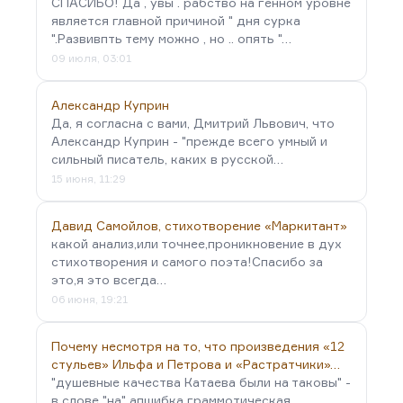
СПАСИБО! Да , увы . рабство на генном уровне
является главной причиной " дня сурка
".Развивпть тему можно , но .. опять "…
09 июля, 03:01
Александр Куприн
Да, я согласна с вами, Дмитрий Львович, что
Александр Куприн - "прежде всего умный и
сильный писатель, каких в русской…
15 июня, 11:29
Давид Самойлов, стихотворение «Маркитант»
какой анализ,или точнее,проникновение в дух
стихотворения и самого поэта!Спасибо за
это,я это всегда…
06 июня, 19:21
Почему несмотря на то, что произведения «12
стульев» Ильфа и Петрова и «Растратчики»…
"душевные качества Катаева были на таковы" -
в слове "на" апшибка граммотическая