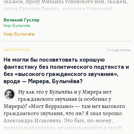
скажем, прозу Михаила Успенского или, скажем,
прозу Евгения Лукина, которого Успенский
называл таким великим провинциалом,
Великий Гусляр
провинциальным гением, гением
Кир Булычёв
провинциализма (в самом высшем смысле). Что
Кир Булычёв
касается Булычёва, то вот из его сочинений, мне
кажется, что самое откровенное, ну, лучшее
изображение провинции — это такая странная,
ЛИТЕРАТУРА
3 года назад
не очень популярная повесть «Половина жизни»,
Не могли бы посоветовать хорошую
страшненькая такая. Помните, где на
фантастику без политического подтекста и
провинциальном базаре вдруг начинают
без «высокого гражданского звучания»,
продавать странные яблоки из параллельного
вроде — Мирера, Булычёва?
мира. И вот «провинция…
Ну как это у Булычёва и у Мирера нет
гражданского звучания (а особенно у
Мирера)? «Мост Верразано» — там нет высокого
гражданского звучания, что ли? Я знал хорошо
Александра Исаковича. Это был, по-моему,
гениальный человек, реализовавшийся в своей