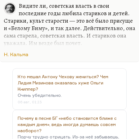
Видите ли, советская власть в свои
последние годы любила стариков и детей.
Старики, культ старости — это всё было присуще
и «Белому Биму», и так далее. Действительно, она
сама старела, советская власть. И стариков она
уважала. Им везде был почет.
Конечно, было и то, о чем писал Борис Васильев в
Н. Кальма
«Вы чье, старичье?»
Было и пренебрежение, и равнодушие, и
хамство. Но в принципе, старик был такой
Кто мешал Антону Чехову жениться? Чем
Лидия Мизинова оказалась хуже Ольги
ключевой фигурой в советской власти.
Книппер?
Экономически он хорошо не жил, но советская
Очень убедительно.
власть, скажем так, брала его сторону. И она сама
06 авг., 01:23
постоянно по-стариковски брюзжала, когда
молодые целовались, и по-стариковски
Почему в песне БГ «небо становится ближе с
негодовала, когда молодые одевались в узкие
каждым днем», ведь иногда думаешь совсем
брюки.
наоборот?
Порчу трудно отрицать. Из-за неё забываешь,