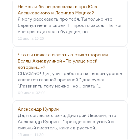
Не могли бы вы рассказать про Юза
Алешковского и Леонида Мациха?
Я могу рассказать про тебя. Ты только что
блркнул меня в своём ТГ, просто зассал. Ты мог
мне пригодиться в будущем, но…
12 июля, 15:25
Что вы можете сказать о стихотворении
Беллы Ахмадулиной «По улице моей
который…»?
СПАСИБО! Да , увы . рабство на генном уровне
является главной причиной " дня сурка
".Развивпть тему можно , но .. опять "…
09 июля, 03:01
Александр Куприн
Да, я согласна с вами, Дмитрий Львович, что
Александр Куприн - "прежде всего умный и
сильный писатель, каких в русской…
15 июня, 11:29