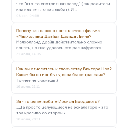
Дети были любимыми…
что "кто-то смотрит нам вслед" (как родители
или как те, кто нас любит). И…
03 авг., 04:58
Почему так сложно понять смысл фильма
«Малхолланд Драйв» Дэвида Линча?
Малхолланд драйв действительно сложно
понять, но мне удалось его расшифровать:…
31 июля, 14:05
Как вы относитесь к творчеству Виктора Цоя?
Каким бы он мог быть, если бы не трагедия?
Точнее не скажешь :(
16 июля, 21:11
За что вы не любите Иосифа Бродского?
...Да просто целующиеся на эскалаторе - это
так красиво со стороны...
16 июля, 20:11