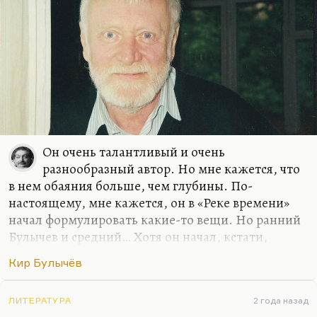
интеллектуальная мощь такова, ужасы,…
Он очень талантливый и очень
разнообразный автор. Но мне кажется, что
в нем обаяния больше, чем глубины. По-
настоящему, мне кажется, он в «Реке времени»
начал формулировать какие-то вещи. Но ранний
Булычев и средний… Хотя он начал, кстати,
довольно поздно. Он же всё-таки историк,
Кир Булычёв
Можейко-то Игорь, и археолог, насколько я
помню. В общем, он человек, пришедший в
литературу с уже сложившейся репутацией в
ЛИТЕРАТУРА
2 года назад