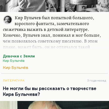
Кир Булычев был попыткой большого,
взрослого фантаста, замечательного
сюжетчика выжить в детской литературе.
Конечно, Булычев знал, понимал и мог больше,
чем позволялось советскому писателю. В этом
плане, может быть, он не отличался такой
интеллектуальной мощью, как Стругацкие, но он
Девочка с Земли
обладал, безусловно, великолепным сюжетным
Кир Булычёв
мастерством. И потом, знаете, Булычев был
Кир Булычёв
абсолютно человечен. Вот если Стругацкие, как и
всякие модернисты, были абсолютно
несентиментальны, то Булычев, мне кажется, был
ЛИТЕРАТУРА
3 года назад
человеком большой сентиментальности,
Не могли бы вы рассказать о творчестве
чуткости, пронзительной печали о человеческой
Кира Булычева?
участи.
Интересная, кстати, это тема. У Стругацкий