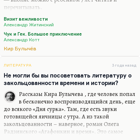
перечитывать.
И конечно, Юрий Коваль — абсолютно всё. Я как
Визит вежливости
раз недавно переслушал его песенки в авторском
Александр Житинский
исполнении — это божественно! Волшебный
Чук и Гек. Большое приключение
писатель! Вот был человек гениальный,
Александр Котт
одаренный так многообразно: художник,
Кир Булычёв
скульптор, гитарист, композитор, поэт,
потрясающий новеллист. Всё умел!
ЛИТЕРАТУРА
3 года назад
Путешественник. Потрясающий человек! Я
Не могли бы вы посоветовать литературу о
немножко знал его и очень этим горжусь. Да
закольцованности времени и истории?
многое можно. «Прелестные приключения»
Окуджавы очень хорошая сказка. Да, Юрий
Рассказы Кира Булычева , где человек попал
Томин, конечно. Юрий…
в бесконечно воспроизводящийся день, еще
до всякого «Дня сурка». Там, где есть звуки
готовящейся яичницы с утра. А из такой
закольцованности – наверное, роман Олега
Радзинского «Агафонкин и время». Это самое
интересное произведение о природе времени,