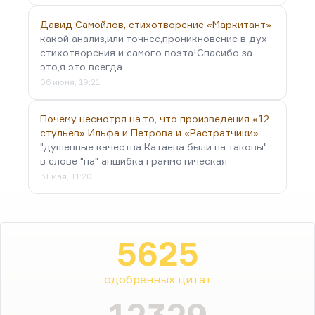
Давид Самойлов, стихотворение «Маркитант»
какой анализ,или точнее,проникновение в дух
стихотворения и самого поэта!Спасибо за
это,я это всегда…
06 июня, 19:21
Почему несмотря на то, что произведения «12
стульев» Ильфа и Петрова и «Растратчики»…
"душевные качества Катаева были на таковы" -
в слове "на" апшибка граммотическая
31 мая, 11:20
5625
одобренных цитат