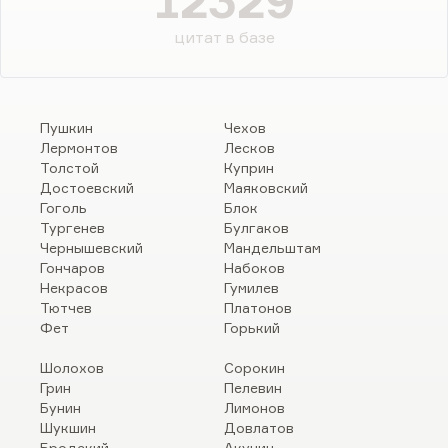
12329
цитат в базе
Пушкин
Чехов
Лермонтов
Лесков
Толстой
Куприн
Достоевский
Маяковский
Гоголь
Блок
Тургенев
Булгаков
Чернышевский
Мандельштам
Гончаров
Набоков
Некрасов
Гумилев
Тютчев
Платонов
Фет
Горький
Шолохов
Сорокин
Грин
Пелевин
Бунин
Лимонов
Шукшин
Довлатов
Бродский
Акунин