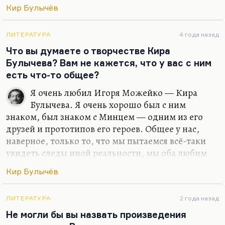
прозе далеко не полностью. Автор замечательной
Кир Булычёв
прозы: «Обсидиановый нож», «У меня девять
жизней», «Дом Скитальцев» (самая знаменитая
его вещь).
ЛИТЕРАТУРА
4 года назад
Что вы думаете о творчестве Кира
Если вы ищете фантастику совсем без подтекста,
Булычева? Вам не кажется, что у вас с ним
а просто ради чистого наслаждения, я бы вам
есть что-то общее?
посоветовал «Глегов» Ариадны Громовой,
Геннадия Гора (в особенности повесть
Я очень любил Игоря Можейко — Кира
«Мальчик»), посоветовал бы, наверное, совсем
Булычева. Я очень хорошо был с ним
раннюю, но уже абсолютно гениальную повесть
знаком, был знаком с Минцем — одним из его
Алексея Иванова…
друзей и прототипов его героев. Общее у нас,
наверное, только то, что мы пытаемся всё-таки
увидеть следы иной реальности, мы оба любим
фантазировать. За сходство спасибо, это
Кир Булычёв
комплимент.
ЛИТЕРАТУРА
2 года назад
Не могли бы вы назвать произведения