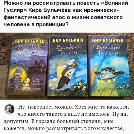
основной профессии.
Можно ли рассматривать повесть «Великий
Гусляр» Кира Булычёва как иронически-
Мне кажется, что он писатель уровня Велтистова
фантастический эпос о жизни советского
автора «Электроника», «Миллион и один день
человека в провинции?
каникул», «Гум-Гама» — любимой моей книги
детства. Они были похожи — и каким-то
инфантилизмом, и добротой. Хотя, кстати, у
Велтистова была потрясающая военная повесть…
Ну, наверное, можно. Хотя мне-то кажется,
что ничего такого в виду не имелось. Ну да,
допустим. В гораздо большей степени, мне
кажется, можно рассматривать в этом качестве,