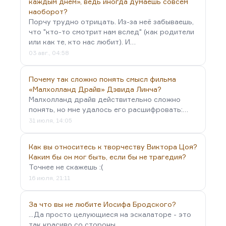
каждым днем», ведь иногда думаешь совсем
наоборот?
Порчу трудно отрицать. Из-за неё забываешь,
что "кто-то смотрит нам вслед" (как родители
или как те, кто нас любит). И…
03 авг., 04:58
Почему так сложно понять смысл фильма
«Малхолланд Драйв» Дэвида Линча?
Малхолланд драйв действительно сложно
понять, но мне удалось его расшифровать:…
31 июля, 14:05
Как вы относитесь к творчеству Виктора Цоя?
Каким бы он мог быть, если бы не трагедия?
Точнее не скажешь :(
16 июля, 21:11
За что вы не любите Иосифа Бродского?
...Да просто целующиеся на эскалаторе - это
так красиво со стороны...