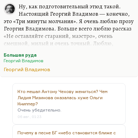
Ну, как подготовительный этюд такой.
Настоящий Георгий Владимов — конечно,
это «Три минуты молчания». Я очень люблю прозу
Георгия Владимова. Больше всего люблю рассказ
«Не оставляйте стараний, маэстро», очень
смешной, милый и очень точный. Люблю,
конечно, и «Верного Руслана», без разговоров. К
Большая руда
«Генералу и его армии» отношусь несколько
Георгий Владимов
сложнее.
Георгий Владимов
Но в любом случае «Три минуты молчания» — это
одна из самых весёлых, безбашенных,
откровенных и остроумных книг советской
Кто мешал Антону Чехову жениться? Чем
литературы. Она проходила по разряду
Лидия Мизинова оказалась хуже Ольги
производственного романа. Там на сейнере дело
Книппер?
Очень убедительно.
происходит, хотя там и бичи действуют, и вся эта
06 авг., 01:23
портовая жизнь. Георгий Владимов же
действовал методом погружения, как Артур
Почему в песне БГ «небо становится ближе с
Хейли,…