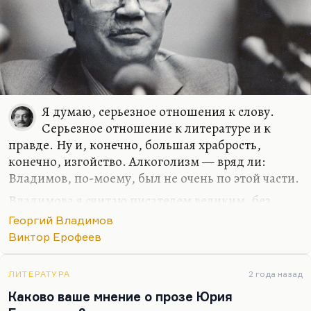
скандальностью. Началось еще с первого
присуждения, о котором мы говорили, когда из
всех очевидных кандидатов — Петрушевской,
Горенштейна — получила премию самая
забытая…
Я думаю, серьезное отношения к слову.
Серьезное отношение к литературе и к
правде. Ну и, конечно, большая храбрость,
конечно, изгойство. Алкоголизм — вряд ли:
Владимов, по-моему, был не очень по этой части.
Владимова я считаю писателем великим, без
дураков. Я думаю, что мое отношение к нему
Георгий Владимов
вполне разделял только Лев Аннинский, с
Виктор Ерофеев
которым я, кстати, буквально за месяц до его
смерти созванивался, когда о Владимове писал.
ЛИТЕРАТУРА
2 года назад
Он поразил меня абсолютной точностью памяти и
Каково ваше мнение о прозе Юрия
точностью цитат и фактов. Он был человек,