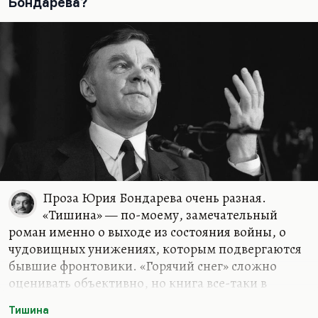
Бондарева?
который для своих 85-ти досуществовал с
абсолютным профессионализмом и полным
владением всеми своими способностями. Он
гениально Владимова знал и понимал.
Конечно, то, что…
Проза Юрия Бондарева очень разная.
«Тишина» — по-моему, замечательный
роман именно о выходе из состояния войны, о
чудовищных унижениях, которым подвергаются
бывшие фронтовики. «Горячий снег» сложно
оценивать объективно, но книга все-таки в
рамках советского военного канона. А вот
Тишина
«Выбор» мне представляется очень интересным