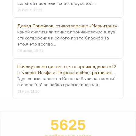
сильный писатель, каких в русской…
15 июня, 11:29
Давид Самойлов, стихотворение «Маркитант»
какой анализ,или точнее,проникновение в дух
стихотворения и самого поэта!Спасибо за
это,я это всегда…
06 июня, 19:21
Почему несмотря на то, что произведения «12
стульев» Ильфа и Петрова и «Растратчики»…
"душевные качества Катаева были на таковы" -
в слове "на" апшибка граммотическая
31 мая, 11:20
5625
одобренных цитат