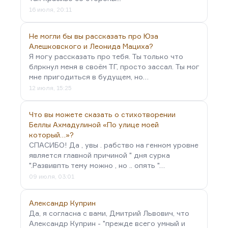
16 июля, 20:11
Не могли бы вы рассказать про Юза
Алешковского и Леонида Мациха?
Я могу рассказать про тебя. Ты только что
блркнул меня в своём ТГ, просто зассал. Ты мог
мне пригодиться в будущем, но…
12 июля, 15:25
Что вы можете сказать о стихотворении
Беллы Ахмадулиной «По улице моей
который…»?
СПАСИБО! Да , увы . рабство на генном уровне
является главной причиной " дня сурка
".Развивпть тему можно , но .. опять "…
09 июля, 03:01
Александр Куприн
Да, я согласна с вами, Дмитрий Львович, что
Александр Куприн - "прежде всего умный и