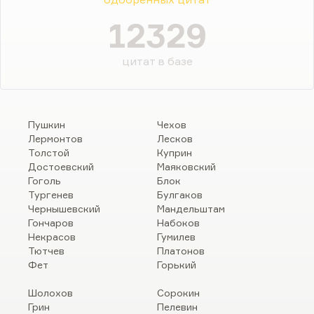
12329
цитат в базе
Пушкин
Чехов
Лермонтов
Лесков
Толстой
Куприн
Достоевский
Маяковский
Гоголь
Блок
Тургенев
Булгаков
Чернышевский
Мандельштам
Гончаров
Набоков
Некрасов
Гумилев
Тютчев
Платонов
Фет
Горький
Шолохов
Сорокин
Грин
Пелевин