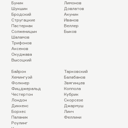
Бунин
Лимонов
Шукшин
Довлатов
Бродский
Акунин
Стругацкие
Иванов
Пастернак
Веллер
Солженицын
Быков
Шаламов
Трифонов
Аксенов
Окуджава
Высоцкий
Байрон
Тарковский
Хемингуэй
Балабанов
Фолкнер
Звягинцев
Фицджеральд
Коппола
Честертон
Кубрик
Лондон
Скорсезе
Диккенс
Джармуш
Борхес
Линч
Паланик
Феллини
Роулинг