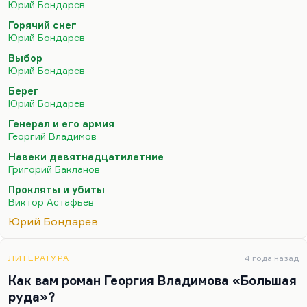
Юрий Бондарев
романом, более интересным, чем «Берег», хотя в
Горячий снег
«Береге» впервые поднят вопрос о милосердии к
Юрий Бондарев
немцам, там образ лейтенанта Княжко
Выбор
представляется мне довольно плоским,
Юрий Бондарев
плакатным, как и образ страшноватого майора
Берег
Гранатурова. Вот Никитин, главный герой, там
Юрий Бондарев
интересный, и Эмма интересная. Но лучший его
Генерал и его армия
роман, как мне представляется, все-таки выбор.
Георгий Владимов
И не потому, что там…
Навеки девятнадцатилетние
Григорий Бакланов
Прокляты и убиты
Виктор Астафьев
Юрий Бондарев
ЛИТЕРАТУРА
4 года назад
Как вам роман Георгия Владимова «Большая
руда»?