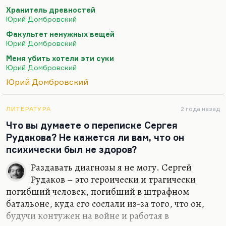
о ночных вызовах, об арестах; о том, как люди
Хранитель древностей
вынуждены придумывать сами себе
Юрий Домбровский
преступления, а потом сами себя оговаривать. Все
Факультет ненужных вещей
рассказано под предлогом борьбы с
Юрий Домбровский
пугачевщиной. Гениальный роман.
Меня убить хотели эти суки
Юрий Домбровский был гениальный человек. А
Юрий Домбровский
два его величайших вклада в русскую литературу
Юрий Домбровский
– это стихотворение «Меня убить хотели эти
суки», апокриф…
ЛИТЕРАТУРА
2 года назад
Что вы думаете о переписке Сергея
Рудакова? Не кажется ли вам, что он
психически был не здоров?
Раздавать диагнозы я не могу. Сергей
Рудаков – это героически и трагически
погибший человек, погибший в штрафном
батальоне, куда его сослали из-за того, что он,
будучи контужен на войне и работая в