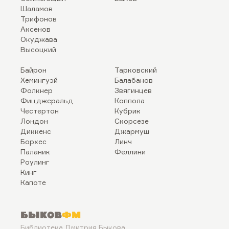
Шаламов
Трифонов
Аксенов
Окуджава
Высоцкий
Байрон
Тарковский
Хемингуэй
Балабанов
Фолкнер
Звягинцев
Фицджеральд
Коппола
Честертон
Кубрик
Лондон
Скорсезе
Диккенс
Джармуш
Борхес
Линч
Паланик
Феллини
Роулинг
Кинг
Капоте
Быков
ФМ
Библиотека Дмитрия Быкова