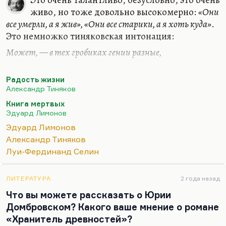
живо, но тоже довольно высокомерно:
«Они
все умерли, а я жив», «Они все старики, а я хоть куда»
.
Это немножко тиняковская интонация:
Может, — в тех гробиках гении разные,
Может, — поэт Гумилев…
Радость жизни
Я же, презренный и всеми оплеванный,
Александр Тиняков
Жив и здоров!
Книга мертвых
Эдуард Лимонов
У Лимонова, как ни странно, при всем его
героизме и самолюбовании героическом тоже,
Эдуард Лимонов
проскакивали иногда абсолютно тиняковские
Александр Тиняков
интонации. Он это воспринял через Селина, а
Луи-Фердинанд Селин
Селин – это тоже такой своего рода Тиняков. Это
любование мерзостью своей, понюхивание своих
ЛИТЕРАТУРА
2 года назад
подмышек. Это было и органично и талантливо,…
Что вы можете рассказать о Юрии
Домбровском? Какого ваше мнение о романе
«Хранитель древностей»?