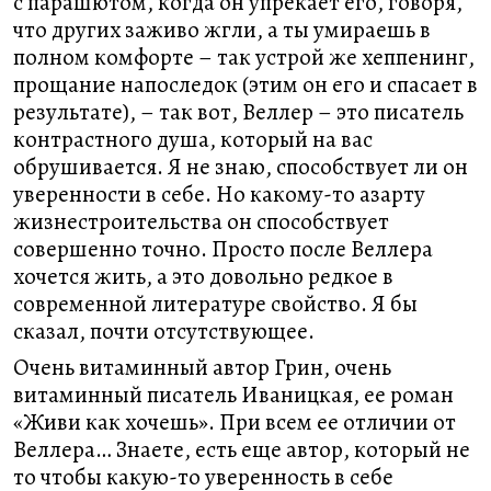
с парашютом, когда он упрекает его, говоря,
что других заживо жгли, а ты умираешь в
полном комфорте – так устрой же хеппенинг,
прощание напоследок (этим он его и спасает в
результате), – так вот, Веллер – это писатель
контрастного душа, который на вас
обрушивается. Я не знаю, способствует ли он
уверенности в себе. Но какому-то азарту
жизнестроительства он способствует
совершенно точно. Просто после Веллера
хочется жить, а это довольно редкое в
современной литературе свойство. Я бы
сказал, почти отсутствующее.
Очень витаминный автор Грин, очень
витаминный писатель Иваницкая, ее роман
«Живи как хочешь». При всем ее отличии от
Веллера… Знаете, есть еще автор, который не
то чтобы какую-то уверенность в себе