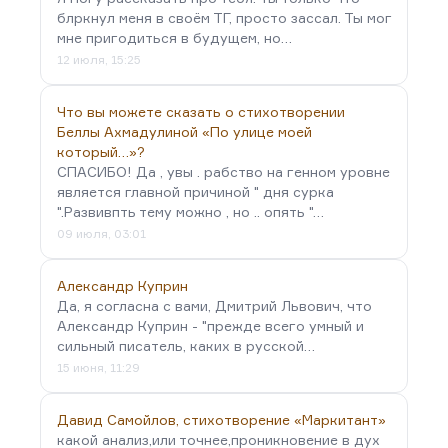
блркнул меня в своём ТГ, просто зассал. Ты мог
мне пригодиться в будущем, но…
12 июля, 15:25
Что вы можете сказать о стихотворении
Беллы Ахмадулиной «По улице моей
который…»?
СПАСИБО! Да , увы . рабство на генном уровне
является главной причиной " дня сурка
".Развивпть тему можно , но .. опять "…
09 июля, 03:01
Александр Куприн
Да, я согласна с вами, Дмитрий Львович, что
Александр Куприн - "прежде всего умный и
сильный писатель, каких в русской…
15 июня, 11:29
Давид Самойлов, стихотворение «Маркитант»
какой анализ,или точнее,проникновение в дух