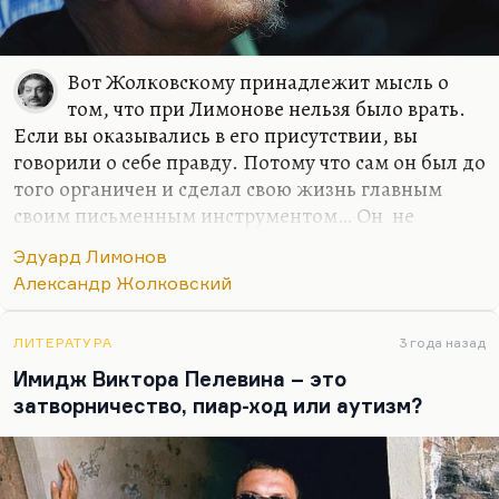
Вот Жолковскому принадлежит мысль о
том, что при Лимонове нельзя было врать.
Если вы оказывались в его присутствии, вы
говорили о себе правду. Потому что сам он был до
того органичен и сделал свою жизнь главным
своим письменным инструментом… Он не
исписал себя, по сути дела – он истер себя о
Эдуард Лимонов
доску, как грифель. Лимонов настолько честен,
Александр Жолковский
что рядом с ним не получается лгать. Поэтому
почитать его детям было бы очень полезно.
ЛИТЕРАТУРА
3 года назад
Я не думаю, что для кого-то из них так
Имидж Виктора Пелевина – это
привлекательно сексуальное (если, конечно, не
затворничество, пиар-ход или аутизм?
тыкать в нос самыми сексуальными, самыми
эротическими рассказами Лимонова. Я-то как раз
думаю, что Лимонов – писатель довольно
целомудренный. Вся физическая сторона любви