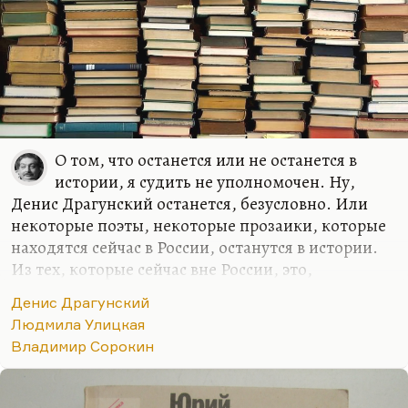
О том, что останется или не останется в
истории, я судить не уполномочен. Ну,
Денис Драгунский останется, безусловно. Или
некоторые поэты, некоторые прозаики, которые
находятся сейчас в России, останутся в истории.
Из тех, которые сейчас вне России, это,
безусловно, Букша с ее новым романом
Денис Драгунский
«Маленький рай» и с предыдущими. Она – один
Людмила Улицкая
из самых думающих сегодня людей. Безусловно,
Владимир Сорокин
Улицкая – она себе место обеспечила, Сорокин
обеспечил. Тут говорить не о чем, спорить не о
чем.