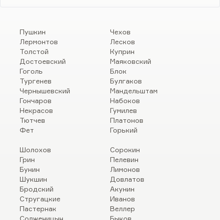
Пушкин
Чехов
Лермонтов
Лесков
Толстой
Куприн
Достоевский
Маяковский
Гоголь
Блок
Тургенев
Булгаков
Чернышевский
Мандельштам
Гончаров
Набоков
Некрасов
Гумилев
Тютчев
Платонов
Фет
Горький
Шолохов
Сорокин
Грин
Пелевин
Бунин
Лимонов
Шукшин
Довлатов
Бродский
Акунин
Стругацкие
Иванов
Пастернак
Веллер
Солженицын
Быков