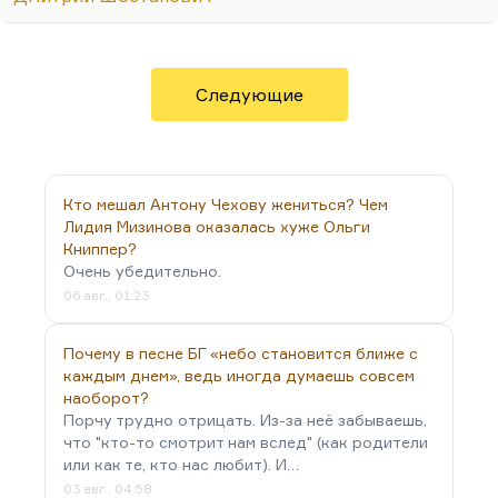
способ познания мира.
Другие люди, как Сорокин, любят встречаться
изредка и с немногими. Третьи, как Пелевин, не
любят встречаться вообще. Но это нормально.
Следующие
Кстати, не хочу пролезать в один ряд ни с кем, но
честно скажу: у меня в Москве…
Кто мешал Антону Чехову жениться? Чем
Лидия Мизинова оказалась хуже Ольги
Книппер?
Очень убедительно.
06 авг., 01:23
Почему в песне БГ «небо становится ближе с
каждым днем», ведь иногда думаешь совсем
наоборот?
Порчу трудно отрицать. Из-за неё забываешь,
что "кто-то смотрит нам вслед" (как родители
или как те, кто нас любит). И…
03 авг., 04:58