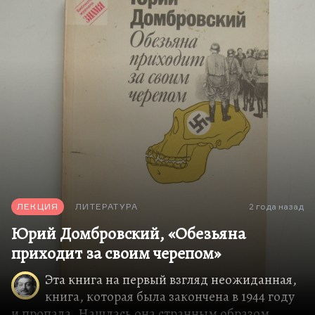
Я думаю, что хорошие шансы есть у молодых
авторов – у тех, кому сегодня, условно говоря, лет
двадцать пять, как Илье Воронову.
Если вопрос был о тех вписавшихся в
литературный контекст, кто подсуетился и…
ЛЕКЦИЯ
ЛИТЕРАТУРА
2 года назад
Юрий Домбровский, «Обезьяна
приходит за своим черепом»
Эта книга на первый взгляд неожиданная,
книга, которая была закончена в 1944 году
и пропала. Нашлась она странным образом