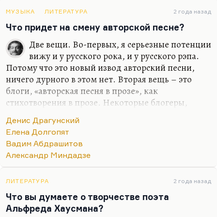
многие авторы той поры, он канул в начале
МУЗЫКА
ЛИТЕРАТУРА
2 года назад
Перестройки. А вот у Веллера есть рассказ,
Что придет на смену авторской песне?
который лучше всего описывает психологию
Две вещи. Во-первых, я серьезные потенции
людей 1947 года рождения: мы дети…
вижу и у русского рока, и у русского рэпа.
Потому что это новый извод авторский песни,
ничего дурного в этом нет. Вторая вещь – это
блоги, «авторская песня в прозе», как
стихотворения в прозе. Некоторые блогеры,
некоторые авторы дают мне, безусловно,
Денис Драгунский
ощущение нового жанра. Вот Денис Драгунский
Елена Долгопят
в свое время популяризовал такой жанр, как
Вадим Абдрашитов
«рассказ на одной ладони». То есть это рассказ,
Александр Миндадзе
который можно накрыть ладонью одной руки.
Тридцать строк максимум. Вот я думаю, что
Денис Драгунский – это проза будущего, многих
ЛИТЕРАТУРА
2 года назад
блогеров он научил.
Что вы думаете о творчестве поэта
Альфреда Хаусмана?
Второй автор такого же класса – это Елена