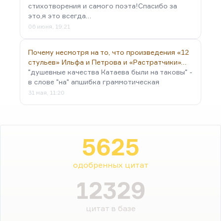
стихотворения и самого поэта!Спасибо за
это,я это всегда…
06 июня, 19:21
Почему несмотря на то, что произведения «12
стульев» Ильфа и Петрова и «Растратчики»…
"душевные качества Катаева были на таковы" -
в слове "на" апшибка граммотическая
31 мая, 11:20
5625
одобренных цитат
12329
цитат в базе