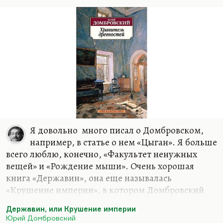
Я довольно много писал о Домбровском,
например, в статье о нем «Цыган». Я больше
всего люблю, конечно, «Факультет ненужных
вещей» и «Рождение мыши». Очень хорошая
книга «Державин», она еще называлась
«Крушение империи», в котором Домбровский
умудрился в 1939 году рассказать о 1939 годе. О
Державин, или Крушение империи
стилистике допросов, о переполненных тюрьмах,
Юрий Домбровский