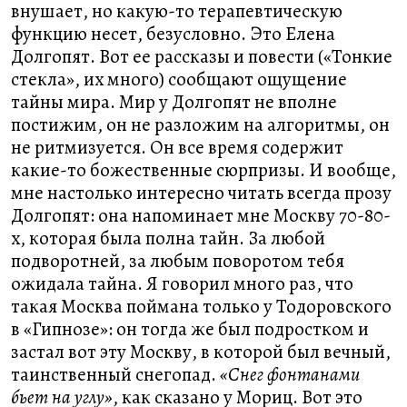
внушает, но какую-то терапевтическую
функцию несет, безусловно. Это Елена
Долгопят. Вот ее рассказы и повести («Тонкие
стекла», их много) сообщают ощущение
тайны мира. Мир у Долгопят не вполне
постижим, он не разложим на алгоритмы, он
не ритмизуется. Он все время содержит
какие-то божественные сюрпризы. И вообще,
мне настолько интересно читать всегда прозу
Долгопят: она напоминает мне Москву 70-80-
х, которая была полна тайн. За любой
подворотней, за любым поворотом тебя
ожидала тайна. Я говорил много раз, что
такая Москва поймана только у Тодоровского
в «Гипнозе»: он тогда же был подростком и
застал вот эту Москву, в которой был вечный,
таинственный снегопад.
«Снег фонтанами
бьет на углу»
, как сказано у Мориц. Вот это