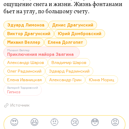
ощущение снега и жизни. Жизнь фонтанами
бьет на углу, по большому счету.
Эдуард Лимонов
Денис Драгунский
Виктор Драгунский
Юрий Домбровский
Михаил Веллер
Елена Долгопят
Михаил Веллер
Приключения майора Звягина
Александр Шаров
Владимир Шаров
Олег Радзинский
Эдвард Радзинский
Елена Иваницкая
Александр Грин
Юнна Мориц
Валерий Тодоровский
Гипноз
Источник
😍
😆
🤨
😢
😳
😡