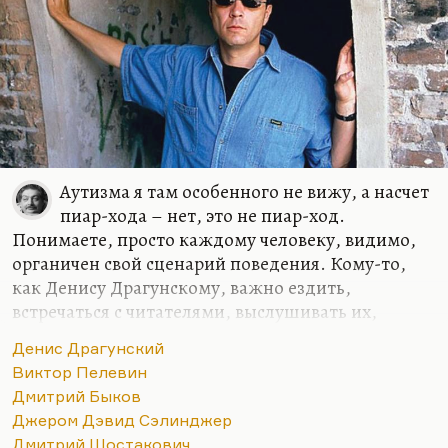
ему в…
Аутизма я там особенного не вижу, а насчет
пиар-хода – нет, это не пиар-ход.
Понимаете, просто каждому человеку, видимо,
органичен свой сценарий поведения. Кому-то,
как Денису Драгунскому, важно ездить,
встречаться с читателями, выслушивать их,
зарисовывать новые социальные типажи. Я
Денис Драгунский
видел, как Драгунский общается с аудиторией:
Виктор Пелевин
для него это такое же наслаждение, как для меня
Дмитрий Быков
вести урок. Он пропитывается чужими
Джером Дэвид Сэлинджер
историями, чужими настроениями. Это его
Дмитрий Шостакович