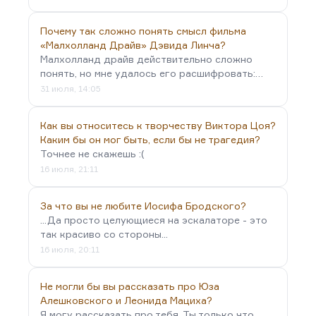
Почему так сложно понять смысл фильма
«Малхолланд Драйв» Дэвида Линча?
Малхолланд драйв действительно сложно
понять, но мне удалось его расшифровать:…
31 июля, 14:05
Как вы относитесь к творчеству Виктора Цоя?
Каким бы он мог быть, если бы не трагедия?
Точнее не скажешь :(
16 июля, 21:11
За что вы не любите Иосифа Бродского?
...Да просто целующиеся на эскалаторе - это
так красиво со стороны...
16 июля, 20:11
Не могли бы вы рассказать про Юза
Алешковского и Леонида Мациха?
Я могу рассказать про тебя. Ты только что