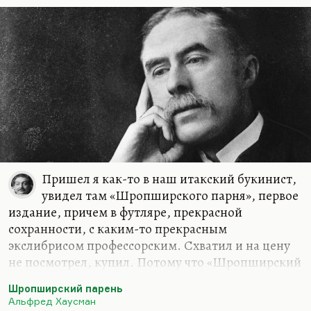
Долгопят. Она сценарист, но она принесла в
прозу… Вот, это очень важно: она…
Пришел я как-то в наш итакский букинист,
увидел там «Шропширского парня», первое
издание, причем в футляре, прекрасной
сохранности, с каким-то прекрасным
экслибрисом профессорским. Схватил и на цену
не посмотрел, купил. Потому что «Шропширский
парень» хотя и очень традиционная поэзия, но в
Шропширский парень
нем, как и Иннокентии Анненском, были семена
Альфред Хаусман