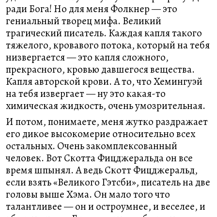
ради Бога! Но для меня Фолкнер — это
гениальный творец мифа. Великий
трагический писатель. Каждая капля такого
тяжелого, кровавого потока, который на тебя
низвергается — это капля сложного,
прекрасного, кровью давшегося вещества.
Капля авторской крови. А то, что Хемингуэй
на тебя извергает — ну это какая-то
химическая жидкость, очень умозрительная.
И потом, понимаете, меня жутко раздражает
его дикое высокомерие относительно всех
остальных. Очень закомплексованный
человек. Вот Скотта Фицджеральда он все
время шпынял. А ведь Скотт Фицджеральд,
если взять «Великого Гэтсби», писатель на две
головы выше Хэма. Он мало того что
талантливее — он и остроумнее, и веселее, и