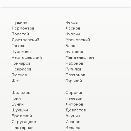
Пушкин
Чехов
Лермонтов
Лесков
Толстой
Куприн
Достоевский
Маяковский
Гоголь
Блок
Тургенев
Булгаков
Чернышевский
Мандельштам
Гончаров
Набоков
Некрасов
Гумилев
Тютчев
Платонов
Фет
Горький
Шолохов
Сорокин
Грин
Пелевин
Бунин
Лимонов
Шукшин
Довлатов
Бродский
Акунин
Стругацкие
Иванов
Пастернак
Веллер