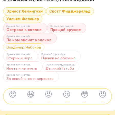
Эрнест Хемингуэй
Скотт Фицджеральд
Уильям Фолкнер
Эрнест Хемингуэй
Эрнест Хемингуэй
Острова в океане
Прощай оружие
Эрнест Хемингуэй
По ком звонит колокол
Владимир Набоков
Эрнест Хемингуэй
Братья Стругацкие
Старик и море
Пикник на обочине
Эрнест Хемингуэй
Фрэнсис Фицджеральд
Иметь и не иметь
Великий Гэтсби
Эрнест Хемингуэй
За рекой, в тени деревьев
😍
😆
🤨
😢
😳
😡
—
—
—
—
—
—