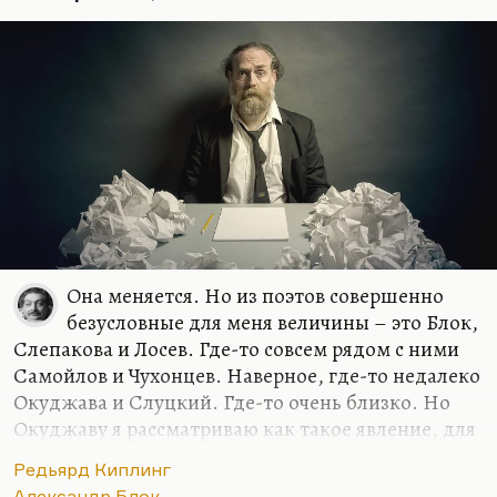
Она меняется. Но из поэтов совершенно
безусловные для меня величины – это Блок,
Слепакова и Лосев. Где-то совсем рядом с ними
Самойлов и Чухонцев. Наверное, где-то недалеко
Окуджава и Слуцкий. Где-то очень близко. Но
Окуджаву я рассматриваю как такое явление, для
меня песни, стихи и проза образуют такой
Редьярд Киплинг
конгломерат нерасчленимый. Видите, семерку
Александр Блок