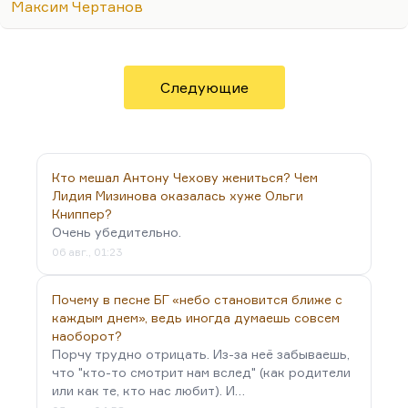
Максим Чертанов
быть, это вопль оскорбленной любви.
Понимаете, книга Карабчиевского о Маяковском
скорее апологетична, чем критична. Но выглядит
она как совершенно неприличное развенчание
Следующие
гения. Я дружу с…
Кто мешал Антону Чехову жениться? Чем
Лидия Мизинова оказалась хуже Ольги
Книппер?
Очень убедительно.
06 авг., 01:23
Почему в песне БГ «небо становится ближе с
каждым днем», ведь иногда думаешь совсем
наоборот?
Порчу трудно отрицать. Из-за неё забываешь,
что "кто-то смотрит нам вслед" (как родители
или как те, кто нас любит). И…