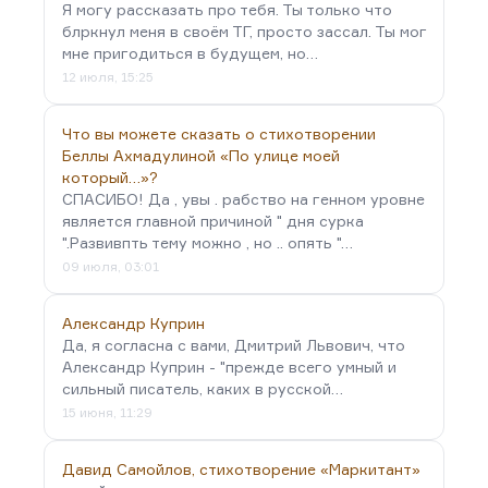
Я могу рассказать про тебя. Ты только что
блркнул меня в своём ТГ, просто зассал. Ты мог
мне пригодиться в будущем, но…
12 июля, 15:25
Что вы можете сказать о стихотворении
Беллы Ахмадулиной «По улице моей
который…»?
СПАСИБО! Да , увы . рабство на генном уровне
является главной причиной " дня сурка
".Развивпть тему можно , но .. опять "…
09 июля, 03:01
Александр Куприн
Да, я согласна с вами, Дмитрий Львович, что
Александр Куприн - "прежде всего умный и
сильный писатель, каких в русской…
15 июня, 11:29
Давид Самойлов, стихотворение «Маркитант»