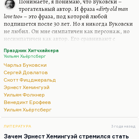
Понимаете, я понимаю, что Буковски –
трогательный автор. И фраза
«dirty old man
love too»
– это фраза, под которой любой
подпишется после 30 лет. Но я никогда Буковски
не любил. Он мне симпатичен как персонаж, но
несимпатичен как автор. Его сравнивают с
Довлатовым: мне кажется, что это все какая-то
Праздник Хитчхайкера
литература, не дотягивающая до великих
Уильям Хьёртсберг
эмоций. Где у Фицджеральда или Хемингуэя
Чарльз Буковски
гибель всерьез, там у Буковски обаятельный
Сергей Довлатов
алкоголизм. И мне многого не хватает в его
Скотт Фицджеральд
прозе. При всем обаянии его таланта он писатель
Эрнест Хемингуэй
не того ранга, что и великие проклятые монстры
Уильям Фолкнер
литературы 30-50-х годов. Не Фолкнер, прямо
Венедикт Ерофеев
скажем, хотя Фолкнер пил не меньше. Просто
Уильям Хьёртсберг
алкоголизм Фолкнера приводил его к мрачным…
ЛИТЕРАТУРА
3 года назад
Зачем Эрнест Хемингуэй стремился стать