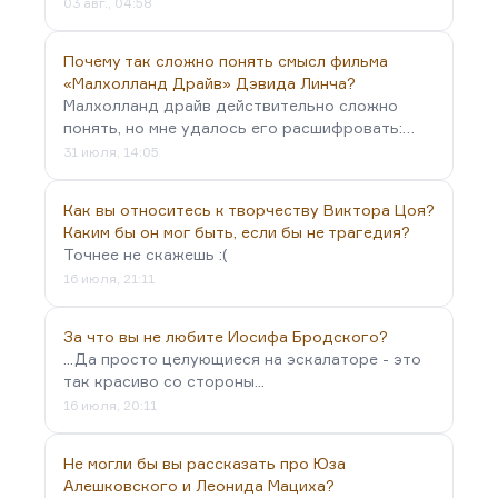
03 авг., 04:58
Почему так сложно понять смысл фильма
«Малхолланд Драйв» Дэвида Линча?
Малхолланд драйв действительно сложно
понять, но мне удалось его расшифровать:…
31 июля, 14:05
Как вы относитесь к творчеству Виктора Цоя?
Каким бы он мог быть, если бы не трагедия?
Точнее не скажешь :(
16 июля, 21:11
За что вы не любите Иосифа Бродского?
...Да просто целующиеся на эскалаторе - это
так красиво со стороны...
16 июля, 20:11
Не могли бы вы рассказать про Юза
Алешковского и Леонида Мациха?