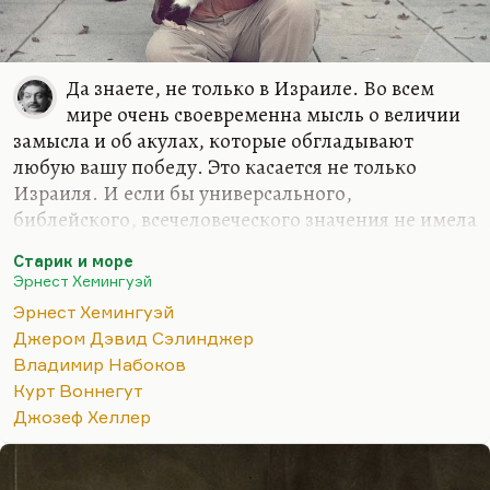
Да знаете, не только в Израиле. Во всем
мире очень своевременна мысль о величии
замысла и об акулах, которые обгладывают
любую вашу победу. Это касается не только
Израиля. И если бы универсального,
библейского, всечеловеческого значения не имела
эта повесть Хемингуэя, она бы Нобеля не
Старик и море
получила. Она не вызвала бы такого восторга.
Эрнест Хемингуэй
Понимаете, какая вещь? «Старик и море» написан
Эрнест Хемингуэй
в минуты, когда Хемингуэй переживал
Джером Дэвид Сэлинджер
последний всплеск гениальности. Все остальное,
Владимир Набоков
что он делал в это время, не годилось никуда.
Курт Воннегут
«Острова в океане», которые так любила
Джозеф Хеллер
Новодворская, – это все-таки повторение
пройденного. Вещь получилась