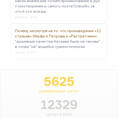
какой анализ,или точнее,проникновение в дух
стихотворения и самого поэта!Спасибо за
это,я это всегда…
06 июня, 19:21
Почему несмотря на то, что произведения «12
стульев» Ильфа и Петрова и «Растратчики»…
"душевные качества Катаева были на таковы" -
в слове "на" апшибка граммотическая
31 мая, 11:20
5625
одобренных цитат
12329
цитат в базе