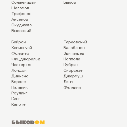
Солженицын
Быков
Шаламов
Трифонов
Аксенов
Окуджава
Высоцкий
Байрон
Тарковский
Хемингуэй
Балабанов
Фолкнер
Звягинцев
Фицджеральд
Коппола
Честертон
Кубрик
Лондон
Скорсезе
Диккенс
Джармуш
Борхес
Линч
Паланик
Феллини
Роулинг
Кинг
Капоте
Быков
ФМ