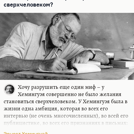
сверхчеловеком?
Хочу разрушить еще один миф – у
Хемингуэя совершенно не было желания
становиться сверхчеловеком. У Хемингуэя была в
жизни одна амбиция, которая во всех его
интервью (не очень многочисленных), во всей его
публицистике, во всех его признаниях в письмах:
он хотел писать лучше других. А «лучше» для него
Эрнест Хемингуэй