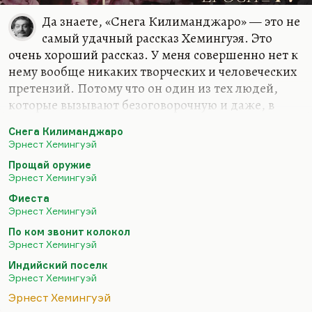
Да знаете, «Снега Килиманджаро» — это не
самый удачный рассказ Хемингуэя. Это
очень хороший рассказ. У меня совершенно нет к
нему вообще никаких творческих и человеческих
претензий. Потому что он один из тех людей,
которые вызывают безоговорочную и даже, в
общем, я бы сказал, трогательную симпатию.
Снега Килиманджаро
Очень честный, по-самурайски честный. Чем-то
Эрнест Хемингуэй
напоминающий Маяковского. Также
Прощай оружие
застрелившийся. Такой же заложник образа,
Эрнест Хемингуэй
вечно вынужденный доказывать себе и всем
Фиеста
остальным, что он мужчина. Мужчина в
Эрнест Хемингуэй
жертвенном понимании слова. Мужчина именно
По ком звонит колокол
такой, какой ему представлялся идеалом,
Эрнест Хемингуэй
начиная с его американского, среднезападного
Индийский поселк
детства. Мужчина, который всё умеет, который
Эрнест Хемингуэй
всегда…
Эрнест Хемингуэй