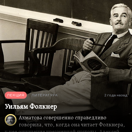
несбалансированной и незавершенной. Ее
посмертно издали, там есть…
ЛЕКЦИЯ
ЛИТЕРАТУРА
2 года назад
Уильям Фолкнер
Ахматова совершенно справедливо
говорила, что, когда она читает Фолкнера,
у нее ощущение чрезмерной густоты. Алексей