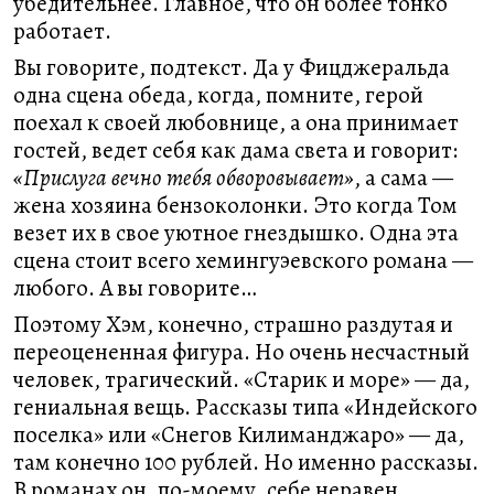
убедительнее. Главное, что он более тонко
работает.
Вы говорите, подтекст. Да у Фицджеральда
одна сцена обеда, когда, помните, герой
поехал к своей любовнице, а она принимает
гостей, ведет себя как дама света и говорит:
«Прислуга вечно тебя обворовывает»
, а сама —
жена хозяина бензоколонки. Это когда Том
везет их в свое уютное гнездышко. Одна эта
сцена стоит всего хемингуэевского романа —
любого. А вы говорите…
Поэтому Хэм, конечно, страшно раздутая и
переоцененная фигура. Но очень несчастный
человек, трагический. «Старик и море» — да,
гениальная вещь. Рассказы типа «Индейского
поселка» или «Снегов Килиманджаро» — да,
там конечно 100 рублей. Но именно рассказы.
В романах он, по-моему, себе неравен.