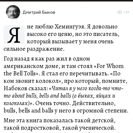
Дмитрий Быков
>2т
Я
не люблю Хемингуэя. Я довольно
высоко его ценю, но это писатель,
который вызывает у меня очень
сильное раздражение.
Год назад я как раз жил в одном
американском доме, и там стоял «For Whom
the Bell Tolls». Я стал его перечитывать. «По
ком звонит колокол», про который, помните,
Набоков сказал:
«Читал я у него когда-то что-
то about bulls, bells and balls (о быках, яйцах и
колоколах)»
. Очень точно. Действительно,
bulls, bells and balls у него в огромной степени.
Мне эта книга показалась такой детской,
такой подростковой, такой ученической.