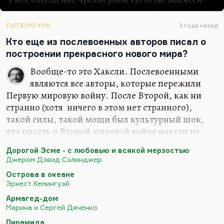
Толстой говорил, что у него таким было чтение
Льва Толстого:
«Я уже все понял, а ты продолжаешь
ЛИТЕРАТУРА
3 года назад
нагнетать»
. Фолкнер – это страшная густота
Кто еще из послевоенных авторов писал о
письма. При этом, как в его карикатурах,
построении прекрасного нового мира?
глубочайшая продуманность и согласованность
всех сюжетных линий.
Вообще-то это Хаксли. Послевоенными
Если говорить о Фолкнере как о писателе,
являются все авторы, которые пережили
прежде всего нужно заметить его необычайное
Первую мировую войну. После Второй, как ни
формальное совершенство. Глубина проработки
странно (хотя ничего в этом нет странного),
сюжета, внимательность к мельчайшим линиям,
такой силы, такой мощи был культурный шок,
поразительно точная и тонкая инструментовка,
что писать о Второй мировой войне начали не
у каждого персонажа свой голос. Ну и, конечно,
сразу. И писали о ней довольно поверхностно,
Дорогой Эсме - с любовью и всякой мерзостью
в основе творчества Фолкнера лежит…
старались ее не касаться или умалчивать о
Джером Дэвид Сэлинджер
безднах, которые таятся в душе. Например, «Эсме
Острова в океане
– с любовью и убожеством» (или «Посвящается
Эрнест Хемингуэй
Эсме», «For Esmé – with Love and Squalor») – это,
Армагед-дом
наверное, самый мой любимый рассказ из
Марина и Сергей Дяченко
сэлинджеровской поздней «девятки». Абсолютно
Пирамида