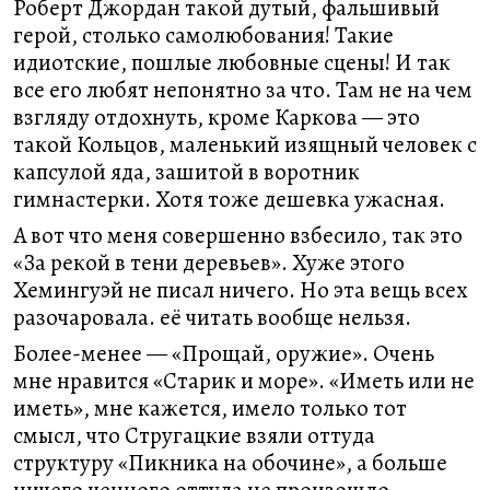
Роберт Джордан такой дутый, фальшивый
герой, столько самолюбования! Такие
идиотские, пошлые любовные сцены! И так
все его любят непонятно за что. Там не на чем
взгляду отдохнуть, кроме Каркова — это
такой Кольцов, маленький изящный человек с
капсулой яда, зашитой в воротник
гимнастерки. Хотя тоже дешевка ужасная.
А вот что меня совершенно взбесило, так это
«За рекой в тени деревьев». Хуже этого
Хемингуэй не писал ничего. Но эта вещь всех
разочаровала. её читать вообще нельзя.
Более-менее — «Прощай, оружие». Очень
мне нравится «Старик и море». «Иметь или не
иметь», мне кажется, имело только тот
смысл, что Стругацкие взяли оттуда
структуру «Пикника на обочине», а больше