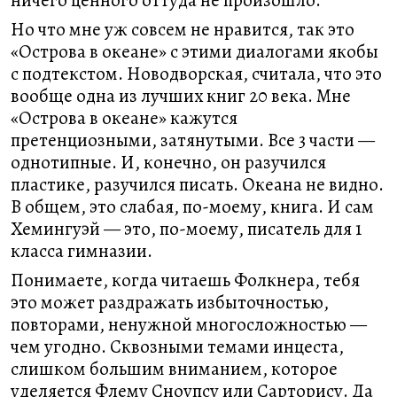
ничего ценного оттуда не произошло.
Но что мне уж совсем не нравится, так это
«Острова в океане» с этими диалогами якобы
с подтекстом. Новодворская, считала, что это
вообще одна из лучших книг 20 века. Мне
«Острова в океане» кажутся
претенциозными, затянутыми. Все 3 части —
однотипные. И, конечно, он разучился
пластике, разучился писать. Океана не видно.
В общем, это слабая, по-моему, книга. И сам
Хемингуэй — это, по-моему, писатель для 1
класса гимназии.
Понимаете, когда читаешь Фолкнера, тебя
это может раздражать избыточностью,
повторами, ненужной многосложностью —
чем угодно. Сквозными темами инцеста,
слишком большим вниманием, которое
уделяется Флему Сноупсу или Сарторису. Да