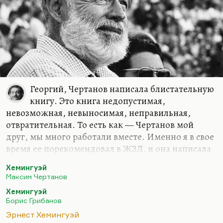
Георгий, Чертанов написала блистательную
книгу. Это книга недопустимая,
невозможная, невыносимая, неправильная,
отвратительная. То есть как — Чертанов мой
друг, мы много работали вместе. Именно я в свое
время ее порекомендовал в ЖЗЛ, и она написала
туда не то 7, не то уже 8 книг — совершенно
Хемингуэй
блистательных, по-моему. И книга про
Максим Чертанов
Хемингуэя блистательная. Но такие вещи нельзя
Хемингуэй
писать, понимаете? Потому что надо уважать
Борис Грибанов
объект своего творчества. Это полная
Эрнест Хемингуэй
деконструкция Хэмингуэя. При том, что, может