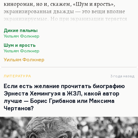
кинороман, но и, скажем, «Шум и ярость»,
экранизированная дважды — это вещи вполне
экранизируемые. Но при экранизации теряется
фолкнеровский нарратив, фолкнеровская
Дикие пальмы
композиция — довольно причудливая,
Уильям Фолкнер
фолкнеровское нелинейное повествование,
Шум и ярость
постепенное раскрытие героев.
Уильям Фолкнер
Потому что в кино вы не можете постепенно
Уильям Фолкнер
раскрыть героя, если только не прибегая к каким-
то специальным приемам типа флешбеков. В
ЛИТЕРАТУРА
3 года назад
кино герой сразу явлен — вот, вы его увидели и
Если есть желание прочитать биографию
дальше можете гадать о его внешности, о его
Эрнеста Хемингуэя в ЖЗЛ, какой автор
биографии. Но он явлен, что называется.
лучше — Борис Грибанов или Максима
Писатель, когда описывает персонажа,…
Чертанов?