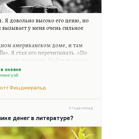
. Я довольно высоко его ценю, но
й вызывает у меня очень сильное
одном американском доме, и там
lls». Я стал его перечитывать. «По
который, помните, Набоков сказал:
about bulls, bells and balls (о быках,
 в океане
очно. Действительно, bulls, bells
емингуэй
 степени.
отт Фицджеральд
акой детской, такой подростковой,
т Джордан такой дутый, фальшивый
ния! Такие идиотские, пошлые
2 года назад
 его любят…
лике денег в литературе?