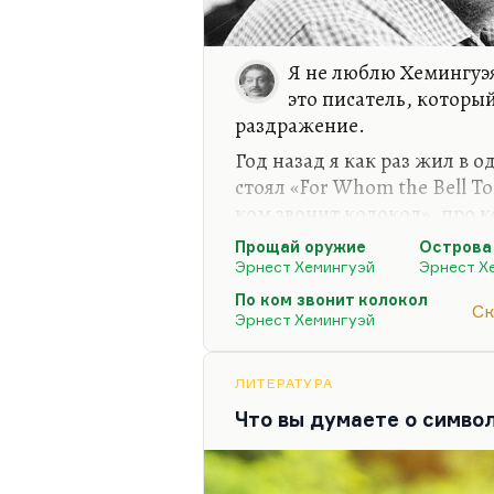
Я не люблю Хемингуэя
это писатель, которы
раздражение.
Год назад я как раз жил в 
стоял «For Whom the Bell To
ком звонит колокол», про 
«Читал я у него когда-то что-то 
Прощай оружие
Острова
яйцах и колоколах)»
. Очень т
Эрнест Хемингуэй
Эрнест Х
and balls у него в огромной
По ком звонит колокол
Ск
Эрнест Хемингуэй
Мне эта книга показалась т
такой ученической. Робер
герой, столько самолюбова
ЛИТЕРАТУРА
любовные сцены! И так все
Что вы думаете о симво