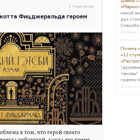
 что и великие проклятые монстры
Давид С
 Не Фолкнер, прямо скажем, хотя
2 года назад
«Маркит
какой ан
росто алкоголизм Фолкнера
 Скотта Фицджеральда героем
дух стих
Спасибо 
06 июня, 1
Почему н
«12 стул
«Растра
"душевн
таковы" 
граммот
31 мая, 11
облема в том, что герой своего
 всегда гибнущий, когда его время