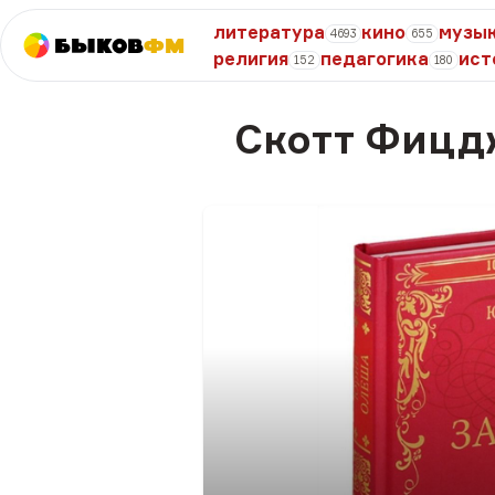
литература
кино
музы
4693
655
Быков
ФМ
религия
педагогика
ист
152
180
Скотт Фицд