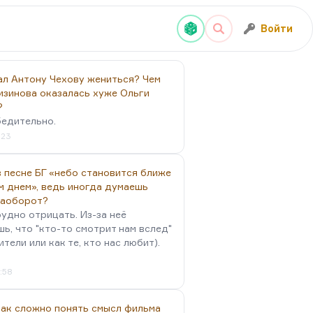
Войти
ал Антону Чехову жениться? Чем
изинова оказалась хуже Ольги
?
бедительно.
:23
 песне БГ «небо становится ближе
м днем», ведь иногда думаешь
наоборот?
удно отрицать. Из-за неё
ь, что "кто-то смотрит нам вслед"
ители или как те, кто нас любит).
4:58
так сложно понять смысл фильма