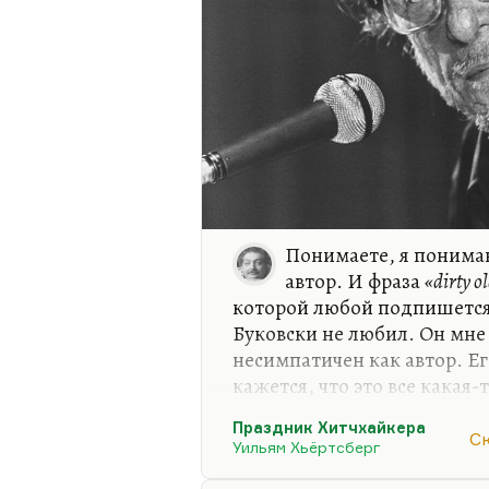
Бабичеву кем-то вроде восп
Но что…
Понимаете, я понимаю
автор. И фраза
«dirty o
которой любой подпишется 
Буковски не любил. Он мне
несимпатичен как автор. Е
кажется, что это все какая
великих эмоций. Где у Фиц
Праздник Хитчхайкера
всерьез, там у Буковски об
С
Уильям Хьёртсберг
многого не хватает в его пр