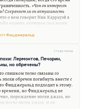
ограниченность.
«Чем он интересен
охи? Сохраняет ли он актуальность
что о нем говорит Ник Каррауэй в
видел человека, в котором сила жизни
чья улыбка была бы так очаровательна»,
 заразительна»
. Гэтсби — это
отт Фицджеральд
ановимый и в любви, и в кутежах,
омните, этого отвратительного
действительно по-настоящему
2 года назад
живает жизнь, и…
похи: Лермонтов, Печорин,
ны, но обречены?
то слишком тесно связаны со
 эпохи обречен погибнуть вместе с
 что Фицджеральд подходит к этому.
о времени, но Фицджеральд не
чно, порождение эпохи джаза, но
ан после эпохи джаза, и он
би». Я разумею, естественно,