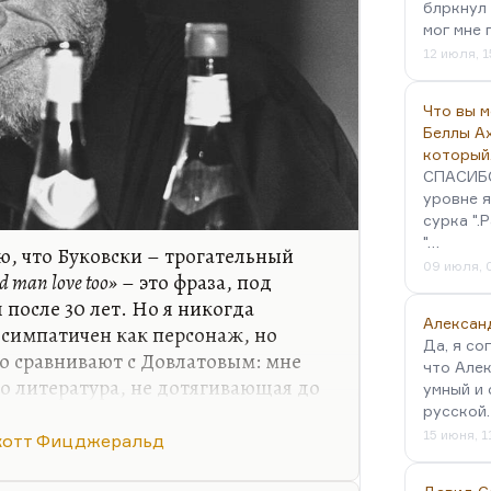
блркнул 
итанника, вроде сына.
мог мне 
12 июля, 1
Что вы 
Беллы А
который
СПАСИБО!
уровне я
сурка ".
"…
, что Буковски – трогательный
09 июля, 
ld man love too»
– это фраза, под
после 30 лет. Но я никогда
Алексан
 симпатичен как персонаж, но
Да, я со
го сравнивают с Довлатовым: мне
что Алек
-то литература, не дотягивающая до
умный и 
джеральда или Хемингуэя гибель
русской
аятельный алкоголизм. И мне
15 июня, 1
котт Фицджеральд
озе. При всем обаянии его таланта