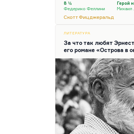
8 ½
Герой 
«Ночь нежна». «Tender Is th
Федерико Феллини
Михаил
Как сказал Олеша: «Над ст
Скотт Фицджеральд
изящества». «Великий Гэт
роман, великолепная форма
«Ночь нежна» и гораздо сло
ЛИТЕРАТУРА
кажется.
За что так любят Эрнес
его романе «Острова в 