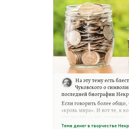
На эту тему есть блес
Чуковского о символик
последней биографии Некра
Если говорить более общо, 
«кровь мира». И вот те, к к
это делать — это, конечно…
люди (я, в отличие от Фицд
Тема денег в творчестве Нек