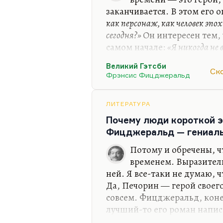
заканчивается. В этом его 
как персонаж, как человек эп
сегодня?»
Он интересен тем, 
самом начале:
«Я никогда не 
была бы такой, как в Гэтсби, 
Великий Гэтсби
чья витальность была бы так
Ск
Фрэнсис Фицджеральд
страшно энергичный, неост
и в ненависти, когда он, п
сноба бьет под конец. Он 
ЛИТЕРАТУРА
горячо, ярко, страстно про
Почему люди короткой э
Фицджеральд — гениаль
Потому и обречены, ч
временем. Выразитель
ней. Я все-таки не думаю,
Да, Печорин — герой своег
совсем. Фицджеральд, коне
лучший-то его роман напис
сложнее, чем «Великий Гэтс