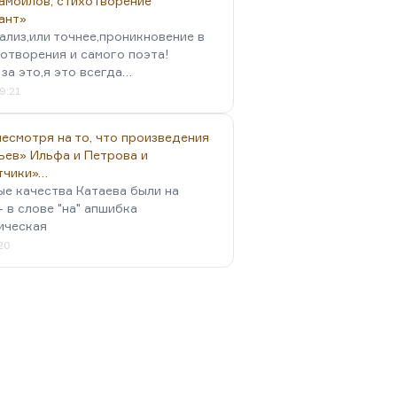
амойлов, стихотворение
ант»
ализ,или точнее,проникновение в
отворения и самого поэта!
за это,я это всегда…
9:21
есмотря на то, что произведения
ьев» Ильфа и Петрова и
тчики»…
ые качества Катаева были на
- в слове "на" апшибка
ическая
:20