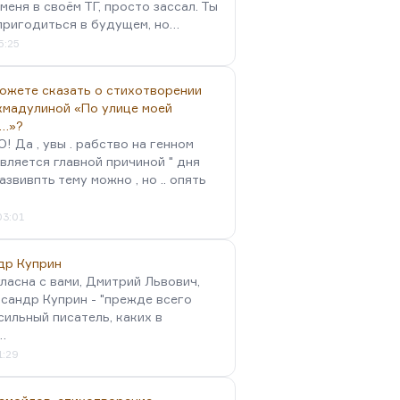
меня в своём ТГ, просто зассал. Ты
пригодиться в будущем, но…
5:25
можете сказать о стихотворении
хмадулиной «По улице моей
…»?
 Да , увы . рабство на генном
вляется главной причиной " дня
Развивпть тему можно , но .. опять
03:01
др Куприн
гласна с вами, Дмитрий Львович,
сандр Куприн - "прежде всего
сильный писатель, каких в
…
1:29