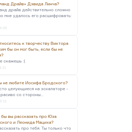
ланд Драйв» Дэвида Линча?
анд драйв действительно сложно
но мне удалось его расшифровать:
4:05
тноситесь к творчеству Виктора
им бы он мог быть, если бы не
я?
е скажешь :(
1:11
вы не любите Иосифа Бродского?
осто целующиеся на эскалаторе -
красиво со стороны...
0:11
 бы вы рассказать про Юза
ского и Леонида Мациха?
ассказать про тебя. Ты только что