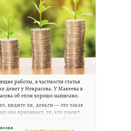
тящие работы, в частности статья
е денег у Некрасова. У Макеева в
сова об этом хорошо написано.
то, видите ли, деньги — это такая
ому она приливает, те, кто умеют
 я не могу сказать, что особенные
жеральда, не считаю богатых
расова
Скотт Фицджеральд