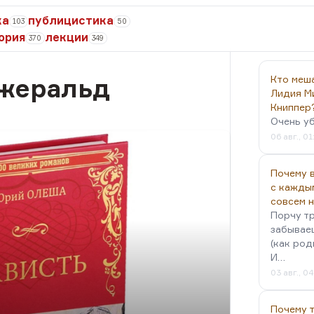
ка
публицистика
103
50
ория
лекции
370
349
жеральд
Кто меш
Лидия М
Книппер
Очень у
06 авг., 01
Почему в
с кажды
совсем 
Порчу тр
забываеш
(как род
И…
03 авг., 0
Почему 