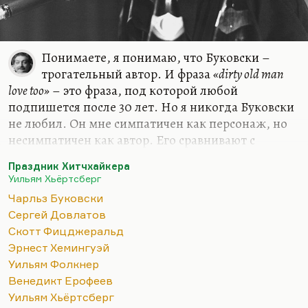
Понимаете, я понимаю, что Буковски –
трогательный автор. И фраза
«dirty old man
love too»
– это фраза, под которой любой
подпишется после 30 лет. Но я никогда Буковски
не любил. Он мне симпатичен как персонаж, но
несимпатичен как автор. Его сравнивают с
Довлатовым: мне кажется, что это все какая-то
Праздник Хитчхайкера
литература, не дотягивающая до великих
Уильям Хьёртсберг
эмоций. Где у Фицджеральда или Хемингуэя
Чарльз Буковски
гибель всерьез, там у Буковски обаятельный
Сергей Довлатов
алкоголизм. И мне многого не хватает в его
Скотт Фицджеральд
прозе. При всем обаянии его таланта он писатель
Эрнест Хемингуэй
не того ранга, что и великие проклятые монстры
Уильям Фолкнер
литературы 30-50-х годов. Не Фолкнер, прямо
Венедикт Ерофеев
скажем, хотя Фолкнер пил не меньше. Просто
Уильям Хьёртсберг
алкоголизм Фолкнера приводил его к мрачным…