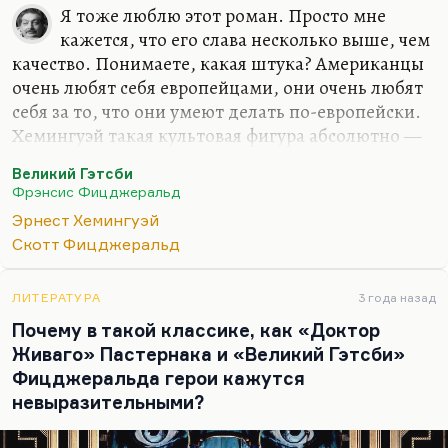
Я тоже люблю этот роман. Просто мне
кажется, что его слава несколько выше, чем
качество. Понимаете, какая штука? Американцы
очень любят себя европейцами, они очень любят
себя за то, что они умеют делать по-европейски.
Хемингуэй такая культовая фигура абсолютно —
пришёл в Париж и всех модернистов победил. И
Великий Гэтсби
Фицджеральд — такой человек с очень
Фрэнсис Фицджеральд
неочевидной моралью, с тонким
Эрнест Хемингуэй
психологическим рисунком. «Великий Гэтсби»
Скотт Фицджеральд
ведь очень простой роман, но он тонкий, там
действительно ничего не сказано прямо. Я
гораздо больше люблю «Ночь нежна» («Tender Is
ЛИТЕРАТУРА
3 года назад
the Night»). Но ничего не поделаешь, «Великий
Почему в такой классике, как «Доктор
Гэтсби» тоже прелестная книга, только она
Живаго» Пастернака и «Великий Гэтсби»
слишком, как бы сказать, гордится своей
Фицджеральда герои кажутся
утончённостью.
невыразительными?