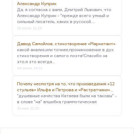
Александр Куприн
Да, я согласна с вами, Дмитрий Львович, что
Александр Куприн - "прежде всего умный и
сильный писатель, каких в русской…
15 июня, 11:29
Давид Самойлов, стихотворение «Маркитант»
какой анализ,или точнее,проникновение в дух
стихотворения и самого поэта!Спасибо за
это,я это всегда…
06 июня, 19:21
Почему несмотря на то, что произведения «12
стульев» Ильфа и Петрова и «Растратчики»…
"душевные качества Катаева были на таковы" -
в слове "на" апшибка граммотическая
31 мая, 11:20