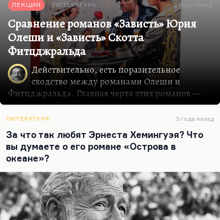
ЛЕКЦИЯ
ЛИТЕРАТУРА
2 года назад
Сравнение романов «Зависть» Юрия
Олеши и «Зависть» Скотта
Фитцджральда
Действительно, есть поразительное
сходство между романами Олеши и
Фитцджральда. Главная черта этих романов —
изящество. Что Фитцджеральд, который
понимал, что он написал шедевр, что Олеша,
ЛИТЕРАТУРА
3 года назад
который говорил, что от рукописи «Зависти»
За что так любят Эрнеста Хемингуэя? Что
исходит эманация изящества. Под изяществом я
вы думаете о его романе «Острова в
понимаю прежде всего очень тонкую,
океане»?
интуитивно найденную конструкцию и
великолепное отсутствие морализаторства,
дидактики.
«Зависть» — это тоже в известном смысле
«улиссовская» история. Там есть трикстер