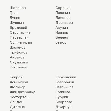
Шолохов
Сорокин
Грин
Пелевин
Бунин
Лимонов
Шукшин
Довлатов
Бродский
Акунин
Стругацкие
Иванов
Пастернак
Веллер
Солженицын
Быков
Шаламов
Трифонов
Аксенов
Окуджава
Высоцкий
Байрон
Тарковский
Хемингуэй
Балабанов
Фолкнер
Звягинцев
Фицджеральд
Коппола
Честертон
Кубрик
Лондон
Скорсезе
Диккенс
Джармуш