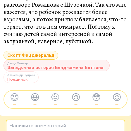
разговоре Ромашова с Шурочкой. Так что мне
кажется, что ребенок рождается более
взрослым, а потом приспосабливается, что-то
теряет, что-то в нем отмирает. Поэтому я
считаю детей самой интересной и самой
актуальной, наверное, публикой.
Скотт Фицджеральд
Дэвид Финчер
Загадочная история Бенджамина Баттона
Александр Куприн
Поединок
😍
😆
🤨
😢
😳
😡
—
—
—
—
—
—
Напишите комментарий