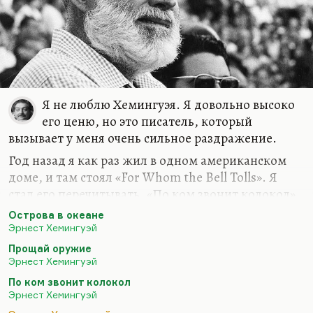
блумовского типа (старший Бабичев, Иван) и
Кавалеров — Стивен Дедалус, который бродит
по жизни, страдает от неприкаянности и
становится Бабичеву кем-то вроде
воспитанника, вроде сына.
Но что…
Я не люблю Хемингуэя. Я довольно высоко
его ценю, но это писатель, который
вызывает у меня очень сильное раздражение.
Год назад я как раз жил в одном американском
доме, и там стоял «For Whom the Bell Tolls». Я
стал его перечитывать. «По ком звонит колокол»,
про который, помните, Набоков сказал:
«Читал я
Острова в океане
у него когда-то что-то about bulls, bells and balls (о
Эрнест Хемингуэй
быках, яйцах и колоколах)»
. Очень точно.
Прощай оружие
Действительно, bulls, bells and balls у него в
Эрнест Хемингуэй
огромной степени.
По ком звонит колокол
Эрнест Хемингуэй
Мне эта книга показалась такой детской, такой