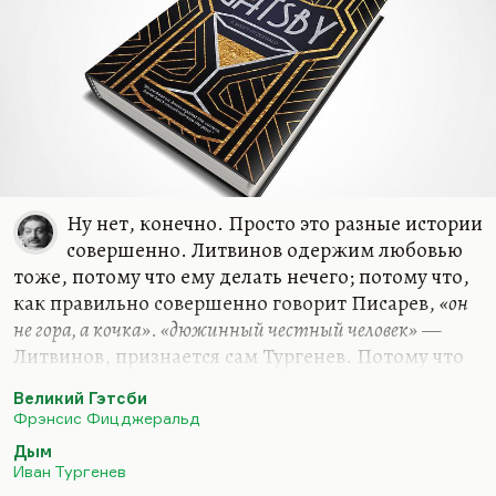
Ну нет, конечно. Просто это разные истории
совершенно. Литвинов одержим любовью
тоже, потому что ему делать нечего; потому что,
как правильно совершенно говорит Писарев,
«он
не гора, а кочка»
.
«дюжинный честный человек»
—
Литвинов, признается сам Тургенев. Потому что
Базарова больше нет, Базаровых истребили.
Великий Гэтсби
Кстати говоря, Россия тогда тоже прошла через 2
Фрэнсис Фицджеральд
войны: 1863 год — усмирение Польши, 1877 —
Дым
помощь братьям-славянам в Болгарии, которая
Иван Тургенев
вызвала в обществе истерику, совершенно точно