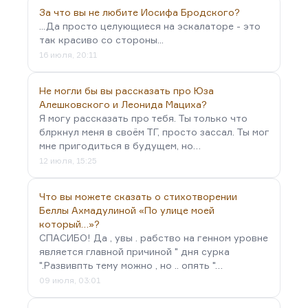
За что вы не любите Иосифа Бродского?
...Да просто целующиеся на эскалаторе - это
так красиво со стороны...
16 июля, 20:11
Не могли бы вы рассказать про Юза
Алешковского и Леонида Мациха?
Я могу рассказать про тебя. Ты только что
блркнул меня в своём ТГ, просто зассал. Ты мог
мне пригодиться в будущем, но…
12 июля, 15:25
Что вы можете сказать о стихотворении
Беллы Ахмадулиной «По улице моей
который…»?
СПАСИБО! Да , увы . рабство на генном уровне
является главной причиной " дня сурка
".Развивпть тему можно , но .. опять "…
09 июля, 03:01