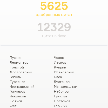
5625
одобренных цитат
12329
цитат в базе
Пушкин
Чехов
Лермонтов
Лесков
Толстой
Куприн
Достоевский
Маяковский
Гоголь
Блок
Тургенев
Булгаков
Чернышевский
Мандельштам
Гончаров
Набоков
Некрасов
Гумилев
Тютчев
Платонов
Фет
Горький