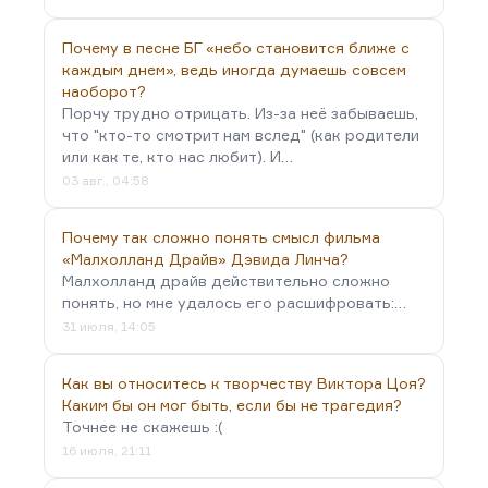
Она могла бы объяснить мужчинам
Все линии несытой их руки.
Почему в песне БГ «небо становится ближе с
Всезнающе, загадочно, упрямо
каждым днем», ведь иногда думаешь совсем
Она заглядывает мне в глаза,
наоборот?
Из книг возникнув Пиковою Дамой,
Порчу трудно отрицать. Из-за неё забываешь,
что "кто-то смотрит нам вслед" (как родители
Суля семерку, тройку…
или как те, кто нас любит). И…
03 авг., 04:58
Почему так сложно понять смысл фильма
«Малхолланд Драйв» Дэвида Линча?
Малхолланд драйв действительно сложно
понять, но мне удалось его расшифровать:…
31 июля, 14:05
Как вы относитесь к творчеству Виктора Цоя?
Каким бы он мог быть, если бы не трагедия?
Точнее не скажешь :(
16 июля, 21:11