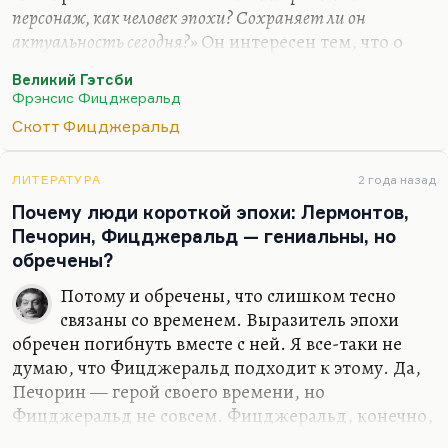
персонаж, как человек эпохи? Сохраняет ли он
актуальность сегодня?»
Он интересен тем, что о
нем говорит Ник Каррауэй в самом начале:
«Я
Великий Гэтсби
никогда не видел человека, в котором сила жизни была
Фрэнсис Фицджеральд
бы такой, как в Гэтсби, чья улыбка была бы так
Скотт Фицджеральд
очаровательна», чья витальность была бы так
заразительна»
. Гэтсби — это страшно энергичный,
неостановимый и в любви, и в кутежах, и в
ЛИТЕРАТУРА
2 года назад
ненависти, когда он, помните, этого
Почему люди короткой эпохи: Лермонтов,
отвратительного сноба бьет под конец. Он
Печорин, Фицджеральд — гениальны, но
действительно по-настоящему горячо, ярко,
обречены?
страстно проживает жизнь, и…
Потому и обречены, что слишком тесно
связаны со временем. Выразитель эпохи
обречен погибнуть вместе с ней. Я все-таки не
думаю, что Фицджеральд подходит к этому. Да,
Печорин — герой своего времени, но
Фицджеральд не совсем. Фицджеральд, конечно,
порождение эпохи джаза, но лучший-то его