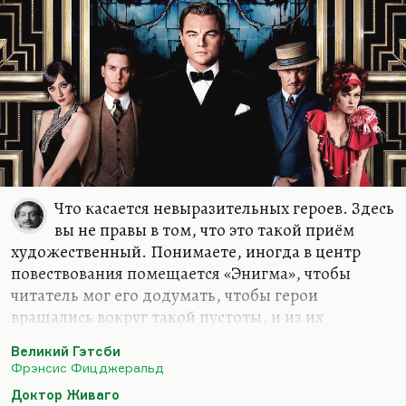
Что касается невыразительных героев. Здесь
вы не правы в том, что это такой приём
художественный. Понимаете, иногда в центр
повествования помещается «Энигма», чтобы
читатель мог его додумать, чтобы герои
вращались вокруг такой пустоты, и из их
телодвижений, из их отношения постепенно
Великий Гэтсби
формировалось заполнение этой пустоты. Ну,
Фрэнсис Фицджеральд
знаете, как гипсом заливают пустоты в
Доктор Живаго
помпейском пепле. Там люди истлели, и вот