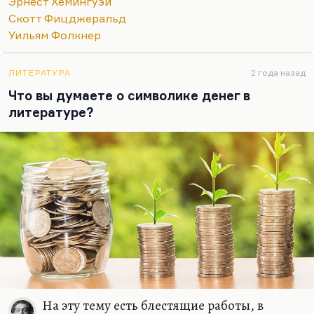
подростковой, такой ученической. Роберт
Эрнест Хемингуэй
Джордан такой дутый, фальшивый герой,
Скотт Фицджеральд
столько самолюбования! Такие идиотские,
Уильям Фолкнер
пошлые любовные сцены! И так все его любят…
ЛИТЕРАТУРА
2 года назад
Что вы думаете о символике денег в
литературе?
На эту тему есть блестящие работы, в