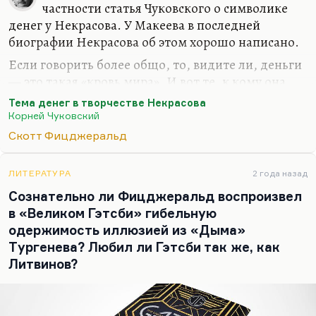
частности статья Чуковского о символике
денег у Некрасова. У Макеева в последней
биографии Некрасова об этом хорошо написано.
Если говорить более общо, то, видите ли, деньги
— это такая «кровь мира». И вот те, к кому она
приливает, те, кто умеют это делать — это,
Тема денег в творчестве Некрасова
конечно… я не могу сказать, что особенные люди
Корней Чуковский
(я, в отличие от Фицджеральда, не считаю
Скотт Фицджеральд
богатых особенными людьми), но это интересные
люди, скажем так, это люди неоднозначные
ЛИТЕРАТУРА
2 года назад
весьма. Для меня, конечно, деньги — это… Ну,
Сознательно ли Фицджеральд воспроизвел
вот для меня, если брать. Я как раз об этом
в «Великом Гэтсби» гибельную
написал довольно пространное эссе для «Русского
одержимость иллюзией из «Дыма»
пионера» о валюте. Для меня деньги — это
Тургенева? Любил ли Гэтсби так же, как
зафиксированная жизнь, мое время, то, что я
Литвинов?
потратил,…