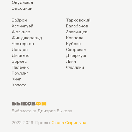
Окуджава
Высоцкий
Байрон
Тарковский
Хемингуэй
Балабанов
Фолкнер
Звягинцев
Фицджеральд
Коппола
Честертон
Кубрик
Лондон
Скорсезе
Диккенс
Джармуш
Борхес
Линч
Паланик
Феллини
Роулинг
Кинг
Капоте
Быков
ФМ
Библиотека Дмитрия Быкова
2022..2026. Проект
Стаса Сырицына