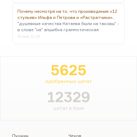
Почему несмотря на то, что произведения «12
стульев» Ильфа и Петрова и «Растратчики»…
"душевные качества Катаева были на таковы" -
в слове "на" апшибка граммотическая
31 мая, 11:20
5625
одобренных цитат
12329
цитат в базе
Пушкин
Чехов