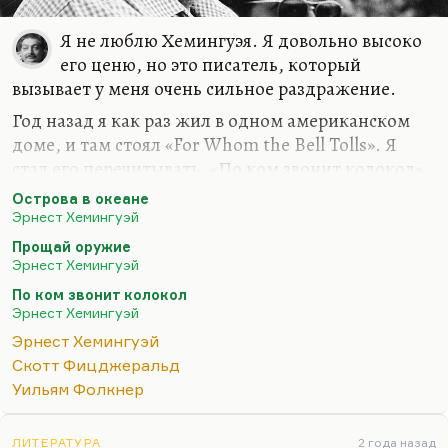
Я не люблю Хемингуэя. Я довольно высоко
его ценю, но это писатель, который
вызывает у меня очень сильное раздражение.
Год назад я как раз жил в одном американском
доме, и там стоял «For Whom the Bell Tolls». Я
стал его перечитывать. «По ком звонит колокол»,
про который, помните, Набоков сказал:
«Читал я
Острова в океане
у него когда-то что-то about bulls, bells and balls (о
Эрнест Хемингуэй
быках, яйцах и колоколах)»
. Очень точно.
Прощай оружие
Действительно, bulls, bells and balls у него в
Эрнест Хемингуэй
огромной степени.
По ком звонит колокол
Эрнест Хемингуэй
Мне эта книга показалась такой детской, такой
подростковой, такой ученической. Роберт
Эрнест Хемингуэй
Джордан такой дутый, фальшивый герой,
Скотт Фицджеральд
столько самолюбования! Такие идиотские,
Уильям Фолкнер
пошлые любовные сцены! И так все его любят…
ЛИТЕРАТУРА
2 года назад