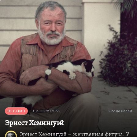
пройденного. Вещь получилась
несбалансированной и незавершенной. Ее
посмертно издали, там есть…
ЛЕКЦИЯ
ЛИТЕРАТУРА
2 года назад
Эрнест Хемингуэй
Эрнест Хемингуэй – жертвенная фигура. У