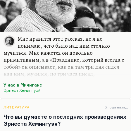
жестокого величия божьего мира и
принципиальной неуловимости, то есть
непостижимости господней логики. И «Старик
и море» —…
Мне нравится этот рассказ, но я не
понимаю, чего было над ним столько
мучиться. Мне кажется он довольно
примитивным, а в «Празднике, который всегда с
тобой» он описывает, как он там три дня сидел
над ним, мучился, по три часа писал,
переписывал, вычеркивал. По-моему, это рассказ
У нас в Мичигане
предельно плоский. То ли дело какие-то ранние
Эрнест Хемингуэй
рассказы из того же «Ника Картера Адамса», но
все равно у меня нет ощущения какого-то
художественного совершенства. Вот «Старик и
ЛИТЕРАТУРА
3 года назад
море» — это да, это вещь, равная Мелвиллу,
Что вы думаете о последних произведениях
«Моби Дику», хотя по объему уступающая ему в
Эрнеста Хемингуэя?
пятьдесят раз. Но это великое произведение, да.