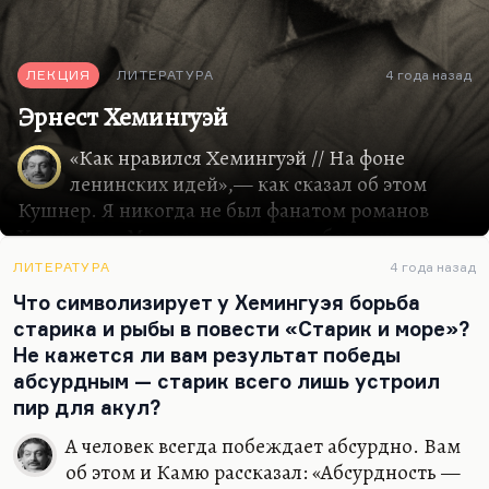
ЛЕКЦИЯ
ЛИТЕРАТУРА
4 года назад
Эрнест Хемингуэй
«Как нравился Хемингуэй // На фоне
ленинских идей»,— как сказал об этом
Кушнер. Я никогда не был фанатом романов
Хемингуэя. Мне всегда нравился более или
менее только «По ком звонит колокол» («For
ЛИТЕРАТУРА
4 года назад
Whom the Bell Tolls»). У меня довольно сложное
Что символизирует у Хемингуэя борьба
отношение к его рассказам. Я люблю только
старика и рыбы в повести «Старик и море»?
самые ранние, в частности «Индейский
Не кажется ли вам результат победы
посёлок», и вообще всё, что про Ника Адамса. А
абсурдным — старик всего лишь устроил
такие рассказы, типа «Недолгое счастье
пир для акул?
Фрэнсиса Макомбера» или «Снега
Килиманджаро», где уже приём начинает, мне
А человек всегда побеждает абсурдно. Вам
кажется, просто слишком себя наглядно
об этом и Камю рассказал: «Абсурдность —