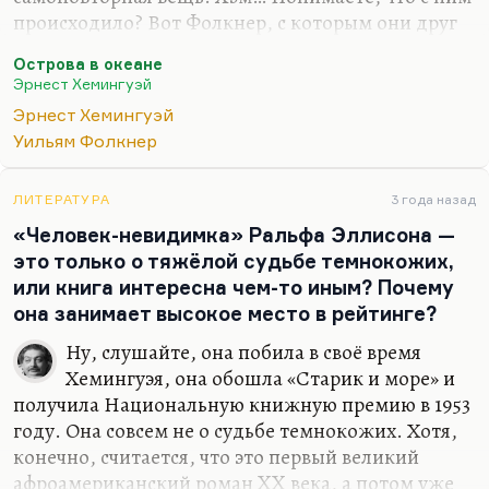
происходило? Вот Фолкнер, с которым они друг
друга недолюбливали, хотя шли ноздря в ноздрю
Острова в океане
и «Нобеля» своего получили почти одновременно
Эрнест Хемингуэй
(Фолкнер, кстати, раньше, по-моему), вот для
Эрнест Хемингуэй
Фолкнера весь его творческий путь — это
Уильям Фолкнер
преодоление новых и новых препон. Он уперся в
стенку — пошел дальше, пробил ее. Уперся —
пробил дальше. Он меняется же очень сильно.
ЛИТЕРАТУРА
3 года назад
Фолкнер «Притчи», Фолкнер «Особняка» и
«Человек-невидимка» Ральфа Эллисона —
Фолкнер «Света в августе» — это три разных
это только о тяжёлой судьбе темнокожих,
писателя. А Хэм более или менее все-таки…
или книга интересна чем-то иным? Почему
она занимает высокое место в рейтинге?
Ну, слушайте, она побила в своё время
Хемингуэя, она обошла «Старик и море» и
получила Национальную книжную премию в 1953
году. Она совсем не о судьбе темнокожих. Хотя,
конечно, считается, что это первый великий
афроамериканский роман XX века, а потом уже