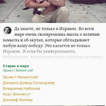
Да знаете, не только в Израиле. Во всем
мире очень своевременна мысль о величии
замысла и об акулах, которые обгладывают
любую вашу победу. Это касается не только
Израиля. И если бы универсального,
библейского, всечеловеческого значения не имела
эта повесть Хемингуэя, она бы Нобеля не
Старик и море
получила. Она не вызвала бы такого восторга.
Эрнест Хемингуэй
Понимаете, какая вещь? «Старик и море» написан
Эрнест Хемингуэй
в минуты, когда Хемингуэй переживал
Джером Дэвид Сэлинджер
последний всплеск гениальности. Все остальное,
Владимир Набоков
что он делал в это время, не годилось никуда.
Курт Воннегут
«Острова в океане», которые так любила
Джозеф Хеллер
Новодворская, – это все-таки повторение