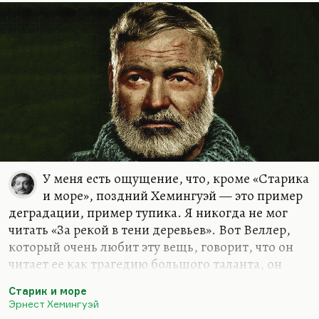
У меня есть ощущение, что, кроме «Старика
и море», поздний Хемингуэй — это пример
деградации, пример тупика. Я никогда не мог
читать «За рекой в тени деревьев». Вот Веллер,
который очень любит эту вещь, говорит, что он
читает ее как трагедию большого таланта, он
читает ее как такую хемингуэевскую
Старик и море
автоэпитафию. Автоэпитафия не обязана быть
Эрнест Хемингуэй
художественно совершенной. Если с этой точки