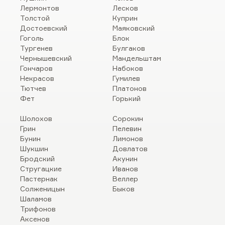
Лермонтов
Лесков
Толстой
Куприн
Достоевский
Маяковский
Гоголь
Блок
Тургенев
Булгаков
Чернышевский
Мандельштам
Гончаров
Набоков
Некрасов
Гумилев
Тютчев
Платонов
Фет
Горький
Шолохов
Сорокин
Грин
Пелевин
Бунин
Лимонов
Шукшин
Довлатов
Бродский
Акунин
Стругацкие
Иванов
Пастернак
Веллер
Солженицын
Быков
Шаламов
Трифонов
Аксенов