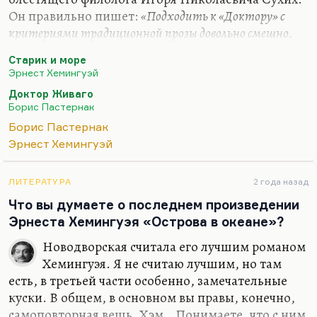
Он правильно пишет:
«Подходить к «Доктору» с
критериями традиционной прозы довольно смешно.
«Доктор» — символистский роман».
Старик и море
Что касается «Старика и море». Ну, понимаете,
Эрнест Хемингуэй
«Старик и море» — замечательная повесть. И
Доктор Живаго
даже я склоняюсь к мысли, что это лучший текст
Борис Пастернак
Хемингуэя вообще, потому что все остальное (ну,
Борис Пастернак
может, ещё «Иметь и не иметь») сейчас считается
Эрнест Хемингуэй
как просто понтистые, какие-то подростковые
сочинения. Но при всем при этом это просто…
ЛИТЕРАТУРА
2 года назад
Жанр-то тот же самый — символистский роман.
Что вы думаете о последнем произведении
И «Старик и море» — это наш ответ Мелвиллу. А…
Эрнеста Хемингуэя «Острова в океане»?
Новодворская считала его лучшим романом
Хемингуэя. Я не считаю лучшим, но там
есть, в третьей части особенно, замечательные
куски. В общем, в основном вы правы, конечно,
самоповторная вещь. Хэм… Понимаете, что с ним