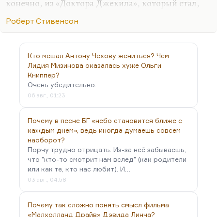
конечно, из «Доктора Джекила», который стал,
наверное, самым главным текстом для XX века,
Роберт Стивенсон
хотя написан в конце XIX. Знаете, есть как бы два
таких великих текста о мотиве двойничества,
написанных почти одновременно, две великие
Кто мешал Антону Чехову жениться? Чем
сказки — «Портрет Дориана Грея» Уайльда и
Лидия Мизинова оказалась хуже Ольги
«Доктор Джекил и мистер Хайд» Стивенсона.
Книппер?
Хотя, по-моему, «Портрет Дориана Грея» —
Очень убедительно.
гораздо слабее роман, чем маленькая
06 авг., 01:23
стивенсовская повесть.
Почему в песне БГ «небо становится ближе с
И Уайльда, и Стивенсона в XX веке всё время
каждым днем», ведь иногда думаешь совсем
пытаются прочесть с позиций…
наоборот?
Порчу трудно отрицать. Из-за неё забываешь,
что "кто-то смотрит нам вслед" (как родители
или как те, кто нас любит). И…
03 авг., 04:58
Почему так сложно понять смысл фильма
«Малхолланд Драйв» Дэвида Линча?