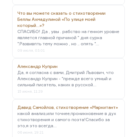
Что вы можете сказать о стихотворении
Беллы Ахмадулиной «По улице моей
который…»?
СПАСИБО! Да , увы . рабство на генном уровне
является главной причиной " дня сурка
".Развивпть тему можно , но .. опять "…
09 июля, 03:01
Александр Куприн
Да, я согласна с вами, Дмитрий Львович, что
Александр Куприн - "прежде всего умный и
сильный писатель, каких в русской…
15 июня, 11:29
Давид Самойлов, стихотворение «Маркитант»
какой анализ,или точнее,проникновение в дух
стихотворения и самого поэта!Спасибо за
это,я это всегда…
06 июня, 19:21