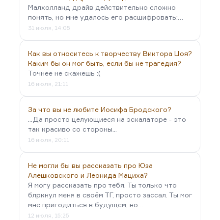
Малхолланд драйв действительно сложно
понять, но мне удалось его расшифровать:…
31 июля, 14:05
Как вы относитесь к творчеству Виктора Цоя?
Каким бы он мог быть, если бы не трагедия?
Точнее не скажешь :(
16 июля, 21:11
За что вы не любите Иосифа Бродского?
...Да просто целующиеся на эскалаторе - это
так красиво со стороны...
16 июля, 20:11
Не могли бы вы рассказать про Юза
Алешковского и Леонида Мациха?
Я могу рассказать про тебя. Ты только что
блркнул меня в своём ТГ, просто зассал. Ты мог
мне пригодиться в будущем, но…
12 июля, 15:25