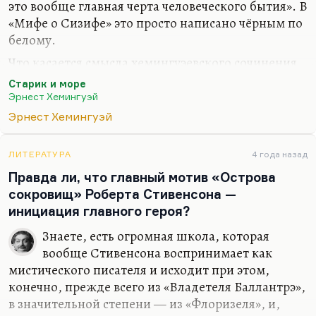
демонстрировать,— такие сочинения уже мне
это вообще главная черта человеческого бытия». В
никогда не нравились и казались несколько
«Мифе о Сизифе» это просто написано чёрным по
пижонскими.
белому.
Хемингуэй — это как раз то, что всегда
Что касается смысла хемингуэевского сочинения,
приписывали Набокову. Они же ровесники.…
то это вообще повесть об участи человека в мире,
Старик и море
почему она так и популярна: ты должен не
Эрнест Хемингуэй
сдаваться, вне зависимости от результата, вот и
Эрнест Хемингуэй
всё. И старик Сантьяго не просто устроил пир для
акул, а он заставил задуматься двух туристов,
ЛИТЕРАТУРА
4 года назад
увидевших гигантский скелет, он воспитал
Правда ли, что главный мотив «Острова
мальчика, он стал героем повести Хемингуэя.
сокровищ» Роберта Стивенсона —
Пиром для акул всё отнюдь не ограничивается.
инициация главного героя?
И потом, не важен результат, не важен
Знаете, есть огромная школа, которая
количественный показатель, а важно, что рыба
вообще Стивенсона воспринимает как
была очень…
мистического писателя и исходит при этом,
конечно, прежде всего из «Владетеля Баллантрэ»,
в значительной степени — из «Флоризеля», и,