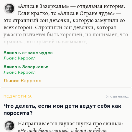
«Алиса в Зазеркалье» — отдельная история.
Если кратко, то «Алиса в Стране чудес» —
это страшный сон девочки, которую замучили со
всех сторон. Страшный сон девочки, которая
ужасно пытается быть хорошей, но понимает, что
правила, которые ей навязывают,
взаимоисключающие. Страшный сон
Алиса в стране чудес
интеллигента в Викторианскую эпоху. Главные
Льюис Кэрролл
чувства в этом сне — страх, брезгливость, полное
Алиса в Зазеркалье
непонимание происходящего, скучный бред —
Льюис Кэрролл
вот так бы я сказал. «Алиса» — не радостная
Льюис Кэрролл
сказка, и, когда я в детстве читал «Алису» она не
казалась мне ни смешной, ни веселой, и некому
было мне объяснить, что постоянная путаница и
ПЕДАГОГИКА
3 года назад
абсурд, и гротеск — это не всегда смешно.
Что делать, если мои дети ведут себя как
Смеховая составляющая у гротеска есть, но она не
поросята?
доминирует.…
Напрашивается глупая шутка про свинью:
«Не надо быть свиньей, и дети не будут