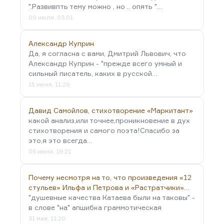
".Развивпть тему можно , но .. опять "…
09 июля, 03:01
Александр Куприн
Да, я согласна с вами, Дмитрий Львович, что
Александр Куприн - "прежде всего умный и
сильный писатель, каких в русской…
15 июня, 11:29
Давид Самойлов, стихотворение «Маркитант»
какой анализ,или точнее,проникновение в дух
стихотворения и самого поэта!Спасибо за
это,я это всегда…
06 июня, 19:21
Почему несмотря на то, что произведения «12
стульев» Ильфа и Петрова и «Растратчики»…
"душевные качества Катаева были на таковы" -
в слове "на" апшибка граммотическая
31 мая, 11:20