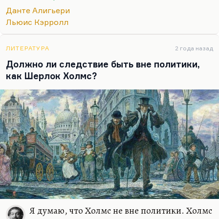
кажется, что не все космогонические
Данте Алигьери
путешествия, вообще не все странствия по центру
Льюис Кэрролл
Земли являются божественными комедиями.
Хотя, конечно, перспектива чрезвычайно
соблазнительна.
ЛИТЕРАТУРА
2 года назад
Должно ли следствие быть вне политики,
как Шерлок Холмс?
Я думаю, что Холмс не вне политики. Холмс