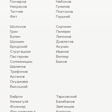
Гончаров
Набоков
Некрасов
Гумилев
Тютчев
Платонов
Фет
Горький
Шолохов
Сорокин
Грин
Пелевин
Бунин
Лимонов
Шукшин
Довлатов
Бродский
Акунин
Стругацкие
Иванов
Пастернак
Веллер
Солженицын
Быков
Шаламов
Трифонов
Аксенов
Окуджава
Высоцкий
Байрон
Тарковский
Хемингуэй
Балабанов
Фолкнер
Звягинцев
Фицджеральд
Коппола