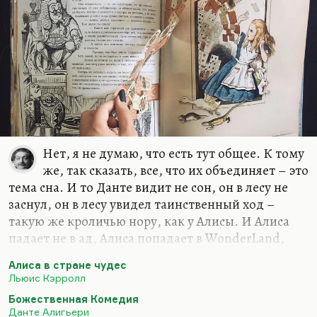
Нет, я не думаю, что есть тут общее. К тому
же, так сказать, все, что их объединяет – это
тема сна. И то Данте видит не сон, он в лесу не
заснул, он в лесу увидел таинственный ход –
такую же кроличью нору, как у Алисы. И Алиса
падает не в ад, Алиса попадает в WonderLand,
Страну чудес – мрачную, тяжелую, но не
Алиса в стране чудес
космогоническую, не такую серьезную. Наличие
Льюис Кэрролл
Белого кролика (путеводителя) не делает этого
Божественная Комедия
его Вергилием, не делает Алису Данте. Мне
Данте Алигьери