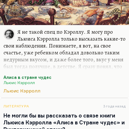
Я не такой спец по Кэроллу. Я могу про
Льюиса Кэрролла только высказать какие-то
свои наблюдения. Понимаете, я вот, на свое
счастье, уже ребенком обладал довольно таким
недурным вкусом, и даже более того, вкус у меня
был тогда получше, в детстве. Я сразу понял, что
«Алиса…» — не детская книжка. И мне скучно и
Алиса в стране чудес
тошно было её читать. И мне не нравился
Льюис Кэрролл
радиоспекталь по ней, где, кроме песен
Льюис Кэрролл
Высоцкого, вообще всё мне казалось скучной
путаницей. Это тяжелая, скучная путаница — на
взгляд ребенка.
ЛИТЕРАТУРА
3 года назад
Не могли бы вы рассказать о связе книги
На взгляд взрослого читателя, которому эта
Льюиса Кэрролла «Алиса в Стране чудес» и
книга, я уверен, и адресована на самом деле, хотя