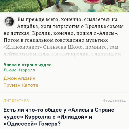
Вы прежде всего, конечно, ссылаетесь на
Апдайка, хотя тетралогия о Кролике совсем
не детская. Кролик, конечно, пошел с «Алисы».
Потом в гениальном совершенно мультике
«Иллюзионист» Сильвена Шоме, помните, там
лейтмотивом является этот кролик, с чпоканьем
доставаемый из цилиндра.
Алиса в стране чудес
Кролик на самом деле, начиная с «Алисы», имеет
Льюис Кэрролл
тройную коннотацию, раз уж вас действительно
Джон Апдайк
интересует образ кролика, и в том числе у
Трумэн Капоте
Апдайка. Прежде всего, это не кролик из
«Алисы», а это бешено размножающееся
ЛИТЕРАТУРА
4 года назад
существо, это существо, наделенное — как бы
Есть ли что-то общее у «Алисы в Стране
сказать?— невероятной потенцией и
чудес» Кэрролла с «Илиадой» и
недостаточными средствами для того, чтобы её
«Одиссеей» Гомера?
реализовать, потому что то денег у него хватает,