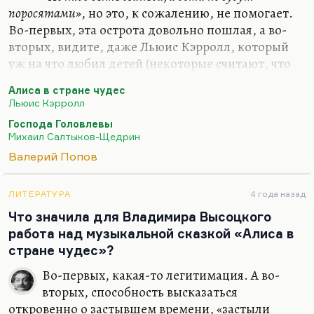
поросятами»
, но это, к сожалению, не помогает.
Во-первых, эта острота довольно пошлая, а во-
вторых, видите, даже Льюис Кэрролл, который
уж на что любил детей (некоторые считают, что
слишком) вывел все равно ребенка в образе
Алиса в стране чудес
поросенка в «Алисе в стране чудес», и дети
Льюис Кэрролл
обожают этот эпизод. Видимо, некоторое
Господа Головлевы
обаятельное свинство, действительно, входит в
Михаил Салтыков-Щедрин
канон детского поведения. Знаете, я боюсь детей,
Валерий Попов
которые хорошо себя ведут. Я боюсь послушных
детей — не то чтобы из них вырастали рабы, но
вообще всякое такое сладенькое послушание
ЛИТЕРАТУРА
4 года назад
немножко подозрительно, оно наводит на мысль
Что значила для Владимира Высоцкого
об Иудушке Головлеве, который,…
работа над музыкальной сказкой «Алиса в
стране чудес»?
Во-первых, какая-то легитимация. А во-
вторых, способность высказаться
откровенно о застывшем времени, «застыли