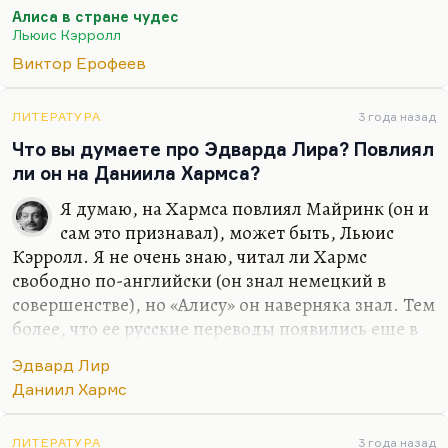
гениальности, говорил он, на грани открытия
Алиса в стране чудес
совершенно нового горизонта у прозы. Я когда
Льюис Кэрролл
прочёл, был, скорее, разочарован. Два текста,
Виктор Ерофеев
которые доходили до меня позже других и
вообще неохотно доходили. «Алиса в стране
чудес», которая мне при первом чтении не
ЛИТЕРАТУРА
3 года назад
понравилась и просто взбесила, и ни пластинка с
Что вы думаете про Эдварда Лира? Повлиял
Высоцким и Абдуловым не помогала, ничто меня
ли он на Даниила Хармса?
как-то не…
Я думаю, на Хармса повлиял Майринк (он и
сам это признавал), может быть, Льюис
Кэрролл. Я не очень знаю, читал ли Хармс
свободно по-английски (он знал немецкий в
совершенстве), но «Алису» он наверняка знал. Тем
более, что ее русские переводы появились еще в
начале века. Правда, он, конечно, не читал
Эдвард Лир
перевода Набокова 1922 года – «Аня в стране
Даниил Хармс
чудес». Набоков вообще очень забавно
русифицировал – «Николку Персика» («Кола
ЛИТЕРАТУРА
3 года назад