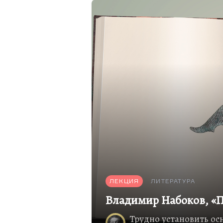
понимаете, принципиальная
считал, что переводить над
созвучия, вот эти каламбуры
ЛЕКЦИЯ
ЛИТЕРАТУРА
Владимир Набоков, «
Трудно установить ос