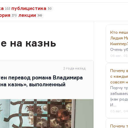
ка
публицистика
103
50
ория
лекции
370
349
Кто меш
Лидия М
е на казнь
Книппер
Очень у
06 авг., 01
2 года назад
Почему в
с кажды
тен перевод романа Владимира
совсем 
на казнь», выполненный
Порчу тр
забываеш
(как род
И…
03 авг., 0
Почему 