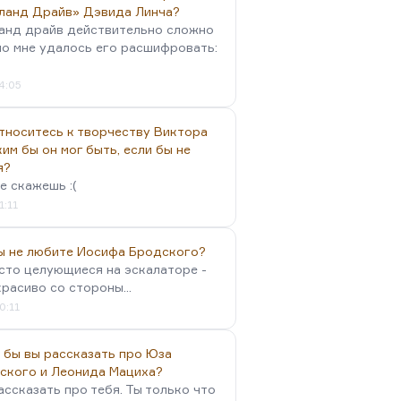
ланд Драйв» Дэвида Линча?
анд драйв действительно сложно
но мне удалось его расшифровать:
4:05
тноситесь к творчеству Виктора
им бы он мог быть, если бы не
я?
е скажешь :(
1:11
вы не любите Иосифа Бродского?
осто целующиеся на эскалаторе -
красиво со стороны...
0:11
 бы вы рассказать про Юза
ского и Леонида Мациха?
ассказать про тебя. Ты только что