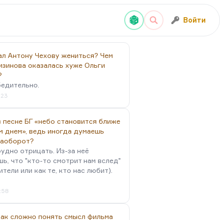
Войти
ал Антону Чехову жениться? Чем
изинова оказалась хуже Ольги
?
бедительно.
:23
 песне БГ «небо становится ближе
м днем», ведь иногда думаешь
наоборот?
удно отрицать. Из-за неё
ь, что "кто-то смотрит нам вслед"
ители или как те, кто нас любит).
4:58
так сложно понять смысл фильма