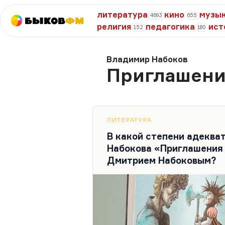
литература
кино
музы
4693
655
Быков
ФМ
религия
педагогика
ист
152
180
Владимир Набоков
Приглашени
ЛИТЕРАТУРА
В какой степени адеква
Набокова «Приглашения 
Дмитрием Набоковым?