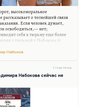
борот, высокоморальное
е рассказывает о теснейшей связи
аказания. Если человек думает,
он освободиться,— нет;
риводит себя в тюрьму еще более
филии с тюрьмой у Набокова (у
большая) подробнейшим образом
ается еще с Цинцинната, которого
ир Набоков
е в кабинет начальника тюрьмы, а
вное — это замечание Набокова о
амерения», фантазия о сюжете
2 года назад
хребту, когда он увидел первую
димира Набокова сейчас не
, вымышленная…