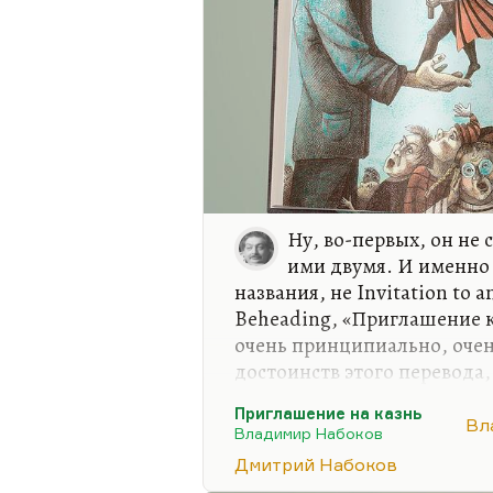
Ну, во-первых, он не
ими двумя. И именно
названия, не Invitation to an
Beheading, «Приглашение к
очень принципиально, очень
достоинств этого перевода
непереводимы. Например, у
Приглашение на казнь
загулок вели себя подобаю
Вл
Владимир Набоков
разочарован, узнав, что мн
Дмитрий Набоков
каламбуры в этом романе с