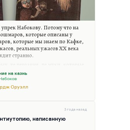
й упрек Набокову. Потому что на
кошмаров, которые описаны у
аров, которые мы знаем по Кафке,
жасов, реальных ужасов ХХ века
ядит странно.
ых, те терзания, те муки, которые
ичуть не меньше тех мук, которые
ие на казнь
камере, в книге «Слабые»
Набоков
е буквально воспроизведены
рдж Оруэлл
ертных разговоров Бухарина в
, ожидающий казни, страдает
3 года назад
т Ц. И то, что Набоков в
антиутопию, написанную
…