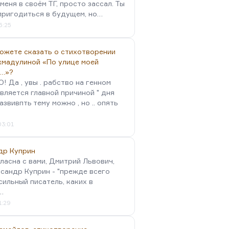
меня в своём ТГ, просто зассал. Ты
пригодиться в будущем, но…
5:25
можете сказать о стихотворении
хмадулиной «По улице моей
…»?
 Да , увы . рабство на генном
вляется главной причиной " дня
Развивпть тему можно , но .. опять
03:01
др Куприн
гласна с вами, Дмитрий Львович,
сандр Куприн - "прежде всего
сильный писатель, каких в
…
1:29