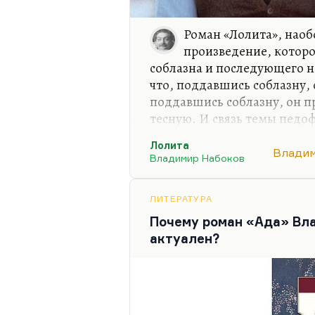
Роман «Лолита», нао
произведение, которо
соблазна и последующего н
что, поддавшись соблазну, 
поддавшись соблазну, он п
тесную. И связь темы педо
меня об этом статья была 
Лолита
прослеживается. Это начин
Владим
Владимир Набоков
Эммочка заводит еще глубж
не выводит на волю. И гла
том, что «первый трепет н
ЛИТЕРАТУРА
«Лолиты» пробежала по его 
Почему роман «Ада» Вла
фотографию (это, конечно
актуален?