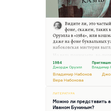
Видите ли, это часты
фоне, скажем, таких 
Оруэлла в «1984», или кошм
даже на фоне буквальных у
набоковская мистерия выгл
Но ведь понимаете, во-перв
претерпевает Цинциннат, н
1984
Приглашен
претерпевал Бухарин в той 
Джордж Оруэлл
Владимир 
Павловского и Гефтера, гд
Владимир Набоков
Джо
реальные протоколы предсм
Вера Набокова
камере.
Понимаете, любой человек
ЛИТЕРАТУРА
ровно так же, как Цинцинна
Можно ли представить 
гротескной, сатирической,
Иваном Буниным?