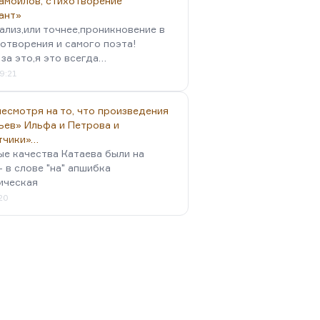
амойлов, стихотворение
ант»
ализ,или точнее,проникновение в
отворения и самого поэта!
за это,я это всегда…
9:21
есмотря на то, что произведения
ьев» Ильфа и Петрова и
тчики»…
ые качества Катаева были на
- в слове "на" апшибка
ическая
:20