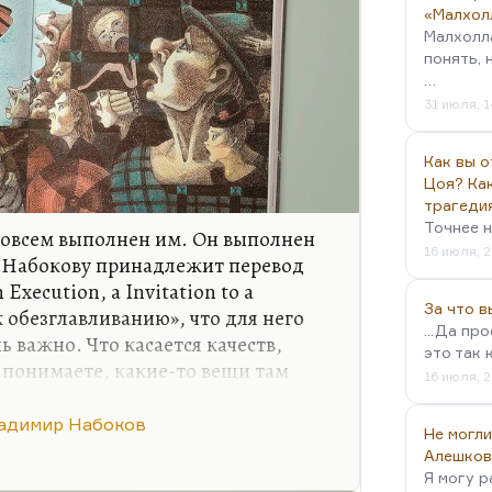
«Малхол
Малхолл
понять, 
…
31 июля, 1
Как вы о
Цоя? Как
трагеди
Точнее н
 совсем выполнен им. Он выполнен
16 июля, 2
 Набокову принадлежит перевод
 Execution, а Invitation to a
За что 
 обезглавливанию», что для него
...Да пр
 важно. Что касается качеств,
это так 
, понимаете, какие-то вещи там
16 июля, 2
дарили часы, и их отгул, перегул и
щим образом. Я очень был
адимир Набоков
Не могли
огие блистательные набоковские
Алешков
овершенно утрачены. Но это,
Я могу р