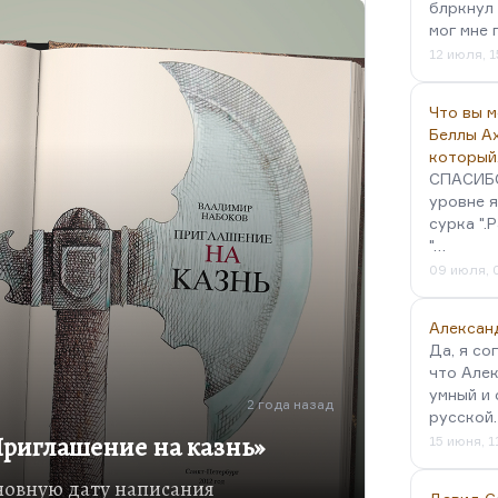
 набоковская установка. Он
блркнул 
мог мне 
о точно, и поэтому многие
12 июля, 1
 - это его…
Что вы 
Беллы А
который
СПАСИБО!
уровне я
сурка ".
"…
09 июля, 
Алексан
Да, я со
что Алек
умный и 
2 года назад
русской
Приглашение на казнь»
15 июня, 1
новную дату написания