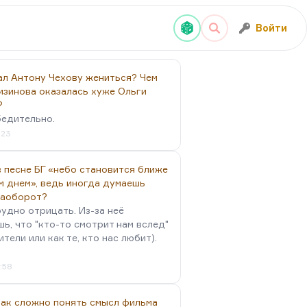
Войти
ал Антону Чехову жениться? Чем
изинова оказалась хуже Ольги
?
бедительно.
:23
 песне БГ «небо становится ближе
м днем», ведь иногда думаешь
наоборот?
удно отрицать. Из-за неё
ь, что "кто-то смотрит нам вслед"
ители или как те, кто нас любит).
4:58
так сложно понять смысл фильма