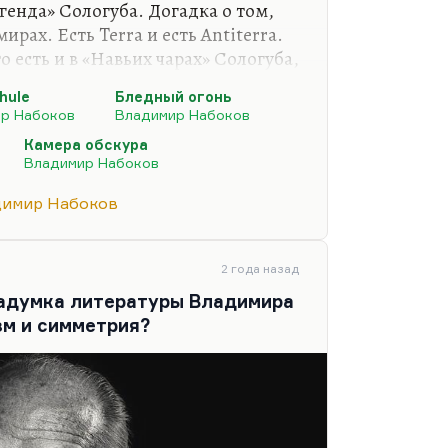
генда» Сологуба. Догадка о том,
ирах. Есть Terra и есть Antiterra.
то есть и в «Навьих чарах» Сологуба,
 и дачный сосед, и король
hule
Бледный огонь
ударства,
р Набоков
Владимир Набоков
ежден. Хотя симметрия, бабочка,
Камера обскура
го пути, о котором он так
Владимир Набоков
ие симметриады и любил, когда в
имир Набоков
о казалось ему еще одним
2 года назад
задумка литературы Владимира
зм и симметрия?