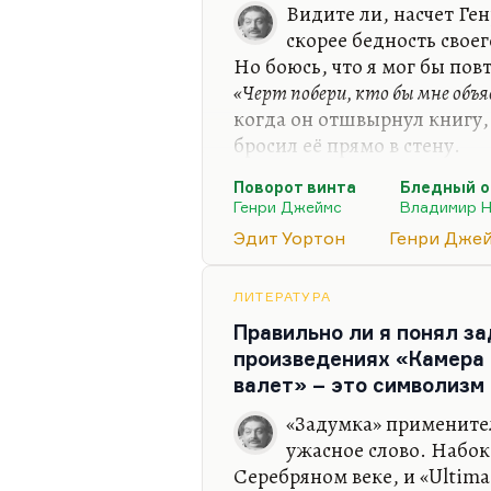
Видите ли, насчет Ге
скорее бедность своег
Но боюсь, что я мог бы по
«Черт побери, кто бы мне объя
когда он отшвырнул книгу,
бросил её прямо в стену.
Генри Джеймс написал, на 
Поворот винта
Бледный о
произведение. Легко догада
Генри Джеймс
Владимир 
винта». Это первое произв
Эдит Уортон
Генри Дже
ненадежным рассказчиком,
глазами безумной, по мнен
ЛИТЕРАТУРА
уже заподозрить существов
Правильно ли я понял з
признаться, что я стою на 
произведениях «Камера 
валет» – это символизм
«Задумка» применител
ужасное слово. Набок
Серебряном веке, и «Ultima