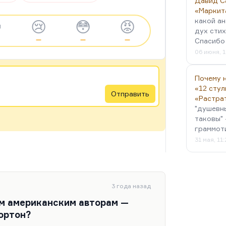
Давид С
«Маркит
какой ан

😢
😳
😡
дух стих
—
—
—
Спасибо 
06 июня, 1
Почему н
«12 стул
Отправить
«Растра
"душевн
таковы" 
граммот
31 мая, 11
3 года назад
ум американским авторам —
ортон?