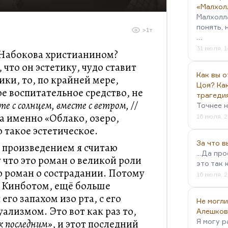
«Малхол
Малхолл
понять, 
>1т
…
31 июля, 1
 Набокова христианином?
что он эстетику, чудо ставит
Как вы о
ики, то, по крайней мере,
Цоя? Как
е воспитательное средство, не
трагеди
е с солнцем, вместе с ветром, //
Точнее н
 а именно «Облако, озеро,
16 июля, 2
 такое эстетическое.
За что 
 произведением я считаю
...Да пр
 что это роман о великой роли
это так 
то роман о сострадании. Потому
16 июля, 2
я Кинботом, ещё больше
его запахом изо рта, с его
Не могли
уализмом. Это вот как раз то,
Алешков
 к последним»
, и этот последний
Я могу р