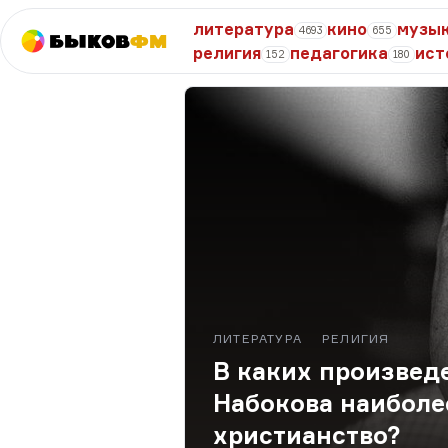
литература
кино
музы
4693
655
Быков
ФМ
религия
педагогика
ист
152
180
ЛИТЕРАТУРА
РЕЛИГИЯ
В каких произвед
Набокова наиболе
христианство?