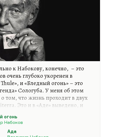
ьно к Набокову, конечно, – это
ов очень глубоко укоренен в
 Thule», и «Бледный огонь» – это
генда» Сологуба. У меня об этом
о том, что жизнь проходит в двух
iterra. Это и в «Аде» выведено, и
 Сологуба, где Триродов
й огонь
ед, и король маленького
р Набоков
Ада
ежден. Хотя симметрия, бабочка,
Владимир Набоков