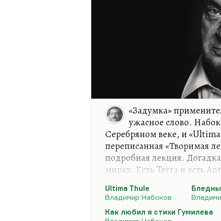
«Задумка» применител
ужасное слово. Набок
Серебряном веке, и «Ultima
переписанная «Творимая ле
подробная лекция. Догадка 
мирах. Есть Terra и есть Ant
это есть и в «Навьих чарах»
Ultima Thule
Бледны
одновременно и дачный сос
Владимир Набоков
Владими
островного государства,
Как любил я стихи Гумилева
Про симметрию я там не уб
Владимир Набоков