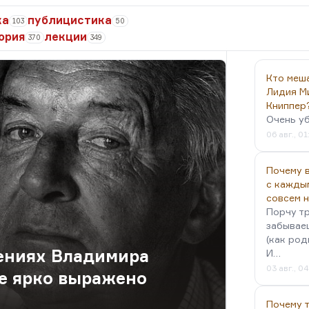
ка
публицистика
103
50
ория
лекции
370
349
Кто меш
Лидия М
Книппер
Очень у
06 авг., 01
Почему в
с кажды
совсем 
Порчу тр
забываеш
(как род
ениях Владимира
И…
03 авг., 0
е ярко выражено
Почему 