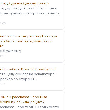
ланд Драйв» Дэвида Линча?
анд драйв действительно сложно
но мне удалось его расшифровать:
4:05
тноситесь к творчеству Виктора
им бы он мог быть, если бы не
я?
е скажешь :(
1:11
вы не любите Иосифа Бродского?
осто целующиеся на эскалаторе -
красиво со стороны...
0:11
 бы вы рассказать про Юза
ского и Леонида Мациха?
ассказать про тебя. Ты только что