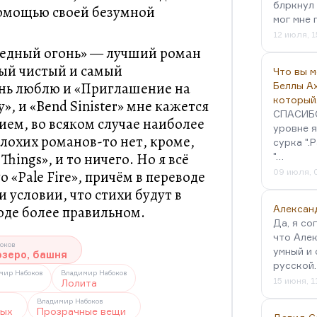
блркнул 
помощью своей безумной
мог мне 
12 июля, 1
ледный огонь» — лучший роман
мый чистый и самый
Что вы 
ень люблю и «Приглашение на
Беллы А
который
у», и «Bend Sinister» мне кажется
СПАСИБО!
ем, во всяком случае наиболее
уровне я
плохих романов-то нет, кроме,
сурка ".
Things», и то ничего. Но я всё
"…
09 июля, 
 «Pale Fire», причём в переводе
и условии, что стихи будут в
оде более правильном.
Алексан
Да, я со
что Алек
оков
умный и 
озеро, башня
русской
мир Набоков
Владимир Набоков
15 июня, 1
Лолита
Владимир Набоков
ных
Прозрачные вещи