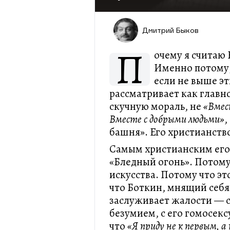
Дмитрий Быков
П
очему я считаю
Именно потому, 
если не выше эт
рассматривает как главно
скучную мораль, не
«Вмест
Вместе с добрыми людьми»
,
башня». Его христианство
Самым христианским его
«Бледный огонь». Потому
искусства. Потому что э
что Боткин, мнящий себ
заслуживает жалости — с 
безумием, с его гомосекс
что
«Я приду не к первым, а