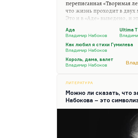
переписанная «Творимая ле
что жизнь проходит в двух м
Это и в «Аде» выведено, и э
где Триродов одновременно
Ада
Ultima T
маленького островного гос
Владимир Набоков
Владими
Про симметрию я там не уб
Как любил я стихи Гумилева
симметричность собственно
Владимир Набоков
заботился, – он любил так
Король, дама, валет
Влад
жизни все симметрично. Эт
Владимир Набоков
доказательством…
ЛИТЕРАТУРА
Можно ли сказать, что 
Набокова – это символи