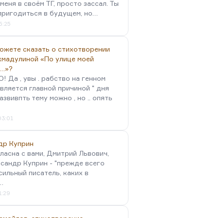
меня в своём ТГ, просто зассал. Ты
пригодиться в будущем, но…
5:25
можете сказать о стихотворении
хмадулиной «По улице моей
…»?
 Да , увы . рабство на генном
вляется главной причиной " дня
Развивпть тему можно , но .. опять
03:01
др Куприн
гласна с вами, Дмитрий Львович,
сандр Куприн - "прежде всего
сильный писатель, каких в
…
1:29