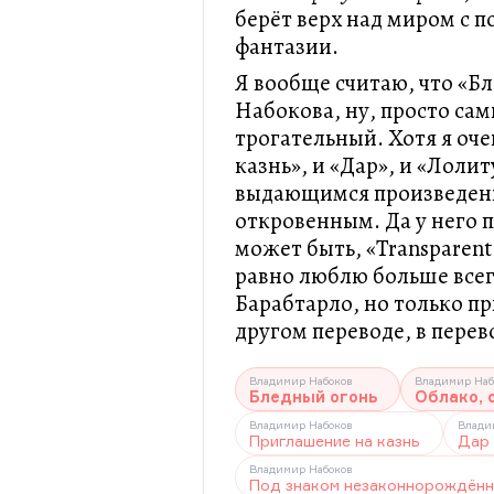
берёт верх над миром с 
фантазии.
Я вообще считаю, что «Б
Набокова, ну, просто са
трогательный. Хотя я оч
казнь», и «Дар», и «Лолит
выдающимся произведени
откровенным. Да у него 
может быть, «Transparent 
равно люблю больше всего
Барабтарло, но только пр
другом переводе, в перев
Владимир Набоков
Владимир Наб
Бледный огонь
Облако, 
Владимир Набоков
Влади
Приглашение на казнь
Дар
Владимир Набоков
Под знаком незаконнорождён