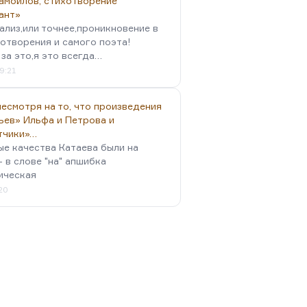
амойлов, стихотворение
ант»
ализ,или точнее,проникновение в
отворения и самого поэта!
за это,я это всегда…
9:21
есмотря на то, что произведения
ьев» Ильфа и Петрова и
тчики»…
ые качества Катаева были на
- в слове "на" апшибка
ическая
:20