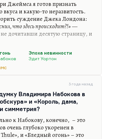
нри Джеймса я готов признать
о вкуса и какую-то неразвитость.
вторить суждение Джека Лондона:
снил, что здесь происходит?!»
—
 не дочитавши десятую страницу, и
мой взгляд, одно гениальное
гонь
Эпоха невинности
ться, что это повесть «Поворот
Набоков
Эдит Уортон
едение с так называемым
ймс
 где мы, воспринимая события
ию автора, гувернантки, готовы
3 года назад
ание призраков. Я должен вам
адумку Владимира Набокова в
стороне и вообще на точке…
обскура» и «Король, дама,
 и симметрия?
ьно к Набокову, конечно, – это
ов очень глубоко укоренен в
 Thule», и «Бледный огонь» – это