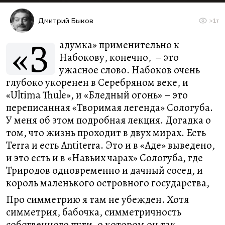
Дмитрий Быков
>1т
«З
адумка» применительно к
Набокову, конечно, – это
ужасное слово. Набоков очень
глубоко укоренен в Серебряном веке, и
«Ultima Thule», и «Бледный огонь» – это
переписанная «Творимая легенда» Сологуба.
У меня об этом подробная лекция. Догадка о
том, что жизнь проходит в двух мирах. Есть
Terra и есть Antiterra. Это и в «Аде» выведено,
и это есть и в «Навьих чарах» Сологуба, где
Триродов одновременно и дачный сосед, и
король маленького островного государства,
Про симметрию я там не убежден. Хотя
симметрия, бабочка, симметричность
собственного пути, о котором он так