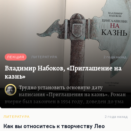
ЛЕКЦИЯ
ЛИТЕРАТУРА
2 года назад
Владимир Набоков, «Приглашение на
казнь»
Трудно установить основную дату
написания «Приглашения на казнь». Роман
вчерне был закончен в 1934 году, доведен до ума
в 1935, напечатан вообще в 1938, поэтому
публикация «Приглашения на казнь» это
ЛИТЕРАТУРА
2 года назад
довольно сложная отдельная история. Но тем не
Как вы относитесь к творчеству Лео
менее мне представляется очень важным, что