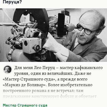
Перуца?
Набоков основной корпус этого романного
текста, очень небольшого, кстати, это, вероятно,
самый маленький из его парижских и вообще
эмигрантских романов, немецких кстати, он еще
написан в Германии, из всего этого корпуса это
самый маленький и самый стремительно
написанный роман, сочинен он был за три дня.
Те обстоятельства, которые предшествовали его
рождению, довольно, в случае Набокова,…
Для меня Лео Перуц – мастер кафкианского
уровня, один из величайших. Даже не
«Мастер Страшного суда», а прежде всего
«Маркиз де Боливар». Более изобретательно
построенного романа я не встречал: там
предсказание конструирует фабулу и обретает
перформативную функцию. То, что маркиз де
Мастер Страшного суда