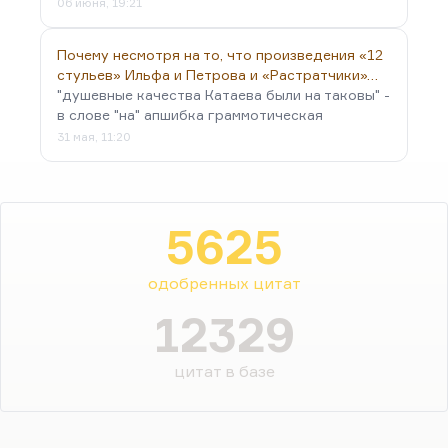
06 июня, 19:21
Почему несмотря на то, что произведения «12
стульев» Ильфа и Петрова и «Растратчики»…
"душевные качества Катаева были на таковы" -
в слове "на" апшибка граммотическая
31 мая, 11:20
5625
одобренных цитат
12329
цитат в базе