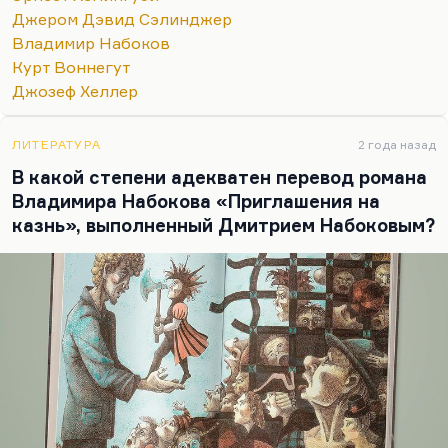
в минуты, когда Хемингуэй переживал
Джером Дэвид Сэлинджер
последний всплеск гениальности. Все остальное,
Владимир Набоков
что он делал в это время, не годилось никуда.
Курт Воннегут
«Острова в океане», которые так любила
Джозеф Хеллер
Новодворская, – это все-таки повторение
пройденного. Вещь получилась
ЛИТЕРАТУРА
2 года назад
несбалансированной и незавершенной. Ее
В какой степени адекватен перевод романа
посмертно издали, там есть…
Владимира Набокова «Приглашения на
казнь», выполненный Дмитрием Набоковым?