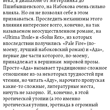
века, в диапазоне от Метерлинка до
Пшибывшевского, на Набокова очень сильно
влияла. Но он не позволял себе в этом
признаваться. Проследить механизмы этого
влияния интереснее всего, конечно, на так
называемом неосуществленном романе, на
«Ultima Thule» и «Solus Rex», из которых
впоследствии получились «Pale Fire» (по-
моему, лучший набоковский роман) и «Ада»,
первые две части которого, по-моему,
принадлежат к вершинам мировой прозы.
Просто «Ада» вызывает традиционно сложное
отношение из-за некоторых трудностей при
чтении, но читать «Аду», нарочито пропуская
какие-то сложные, литературные места,
ничуть не зазорно. И, конечно, в этой
эротической утопии (а это именно
эротическая утопия, эротиада в огромный