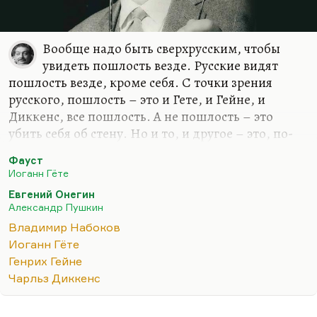
Вообще надо быть сверхрусским, чтобы
увидеть пошлость везде. Русские видят
пошлость везде, кроме себя. С точки зрения
русского, пошлость – это и Гете, и Гейне, и
Диккенс, все пошлость. А не пошлость – это
убить себя об стену. Но и то, и другое – это, по-
моему, одинаковая пошлость. А убить себя об
Фауст
стену – пошлость, по-моему, гораздо большая.
Иоганн Гёте
Я не думаю, что Набоков всерьез это говорит.
Евгений Онегин
Набоков как раз из тех русских, которые умеют
Александр Пушкин
уважать чужое. Я тут давеча для студенческих
Владимир Набоков
нужд перечитывал комментарий Набокова к
Иоганн Гёте
«Онегину». Сам перевод я не беру, перевод,
Генрих Гейне
конечно, обычный прозаический. Но
Чарльз Диккенс
комментарий гениальный. Набоков проследил и
вытащил на читательское обозрение такое