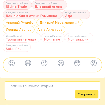
Владимир Набоков
Владимир Набоков
Ultima Thule
Бледный огонь
Владимир Набоков
Владимир Набоков
Как любил я стихи Гумилева
Ада
Николай Гумилёв
Дмитрий Мережковский
Леонид Леонов
Анна Ахматова
Федор Сологуб
Чарльз Маклин
Леонид Андреев
Творимая легенда
Молчание
Мои записки
Владимир Набоков
Solux Rex
😍
😆
🤨
😢
😳
😡
—
—
—
—
—
—
Напишите комментарий
Отправить