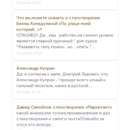
12 июля, 15:25
Что вы можете сказать о стихотворении
Беллы Ахмадулиной «По улице моей
который…»?
СПАСИБО! Да , увы . рабство на генном уровне
является главной причиной " дня сурка
".Развивпть тему можно , но .. опять "…
09 июля, 03:01
Александр Куприн
Да, я согласна с вами, Дмитрий Львович, что
Александр Куприн - "прежде всего умный и
сильный писатель, каких в русской…
15 июня, 11:29
Давид Самойлов, стихотворение «Маркитант»
какой анализ,или точнее,проникновение в дух
стихотворения и самого поэта!Спасибо за
это,я это всегда…