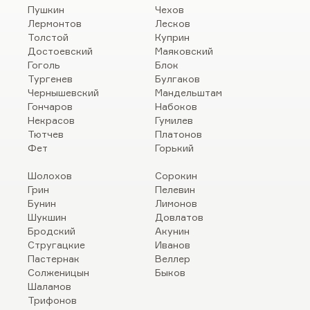
Пушкин
Чехов
Лермонтов
Лесков
Толстой
Куприн
Достоевский
Маяковский
Гоголь
Блок
Тургенев
Булгаков
Чернышевский
Мандельштам
Гончаров
Набоков
Некрасов
Гумилев
Тютчев
Платонов
Фет
Горький
Шолохов
Сорокин
Грин
Пелевин
Бунин
Лимонов
Шукшин
Довлатов
Бродский
Акунин
Стругацкие
Иванов
Пастернак
Веллер
Солженицын
Быков
Шаламов
Трифонов