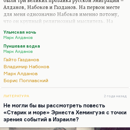
были три великих прозаика русской эмиграции –
Алданов, Набоков и Газданов. На первом месте
для меня однозначно Набоков именно потому,
что он крупный религиозный мыслитель. На
втором – Газданов, потому что все-таки у него
Ульмская ночь
замечательная сухая проза, замечательная
Марк Алданов
гармония, прелестные женские образы. Это такая
Пуншевая водка
своеобразная метафизика, непроявленная и
Марк Алданов
непроговоренная, но она, конечно, есть. На
Гайто Газданов
третьем месте – Алданов, который, безусловно,
Владимир Набоков
когда пишет исторические очерки (например, об
Марк Алданов
Азефе), приобретает холодный блеск, какой был у
Борис Поплавский
Короленко в его документальной прозе. Но
художественная его проза мне…
ЛИТЕРАТУРА
2 года назад
Не могли бы вы рассмотреть повесть
«Старик и море» Эрнеста Хемингуэя с точки
зрения событий в Израиле?