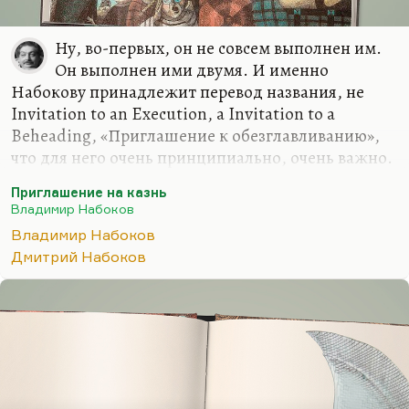
Ну, во-первых, он не совсем выполнен им.
Он выполнен ими двумя. И именно
Набокову принадлежит перевод названия, не
Invitation to an Execution, а Invitation to a
Beheading, «Приглашение к обезглавливанию»,
что для него очень принципиально, очень важно.
Что касается качеств, достоинств этого перевода,
Приглашение на казнь
понимаете, какие-то вещи там непереводимы.
Владимир Набоков
Например, ударили часы, и их отгул, перегул и
Владимир Набоков
загулок вели себя подобающим образом. Я очень
Дмитрий Набоков
был разочарован, узнав, что многие
блистательные набоковские каламбуры в этом
романе совершенно утрачены. Но это,
понимаете, принципиальная набоковская
установка. Он считал, что переводить надо точно,
и поэтому многие созвучия, вот эти каламбуры -
это его…