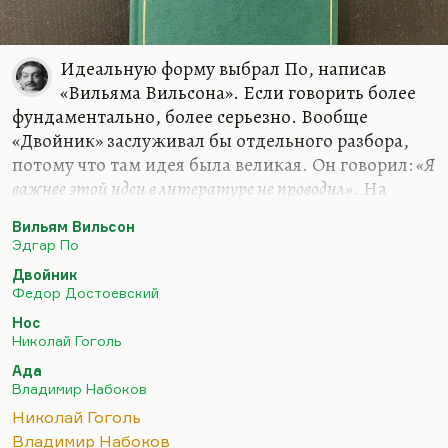
Идеальную форму выбрал По, написав
«Вильяма Вильсона». Если говорить более
фундаментально, более серьезно. Вообще
«Двойник» заслуживал бы отдельного разбора,
потому что там идея была великая. Он говорил:
«Я
важнее этой идеи в литературе не проводил»
. На
самом деле проводил, конечно. И Великий
Вильям Вильсон
инквизитор более важная идея, более интересная
Эдгар По
история. В чем важность идеи? Я не говорю о том,
Двойник
что он прекрасно написан. Прекрасно описан
Федор Достоевский
дебют безумия и раздвоение Голядкина. Я
Нос
думаю, важность этой идеи даже не в том, что
Николай Гоголь
человека вытесняют из жизни самовлюбленные,
Ада
наглые, успешные люди, что, условно говоря,
Владимир Набоков
всегда есть наш успешный двойник. Условно
Николай Гоголь
говоря, наши неудачи – это чьи-то…
Владимир Набоков