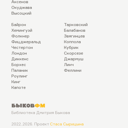
Аксенов
Окуджава
Высоцкий
Байрон
Тарковский
Хемингуэй
Балабанов
Фолкнер
Звягинцев
Фицджеральд
Коппола
Честертон
Кубрик
Лондон
Скорсезе
Диккенс
Джармуш
Борхес
Линч
Паланик
Феллини
Роулинг
Кинг
Капоте
Быков
ФМ
Библиотека Дмитрия Быкова
2022..2026. Проект
Стаса Сырицына