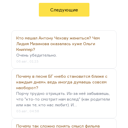
количество вкусных…
Следующие
Кто мешал Антону Чехову жениться? Чем
Лидия Мизинова оказалась хуже Ольги
Книппер?
Очень убедительно.
06 авг., 01:23
Почему в песне БГ «небо становится ближе с
каждым днем», ведь иногда думаешь совсем
наоборот?
Порчу трудно отрицать. Из-за неё забываешь,
что "кто-то смотрит нам вслед" (как родители
или как те, кто нас любит). И…
03 авг., 04:58
Почему так сложно понять смысл фильма