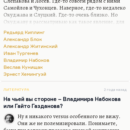
Слепакова и Лосев. Где-то совсем рядом с ними
Самойлов и Чухонцев. Наверное, где-то недалеко
Окуджава и Слуцкий. Где-то очень близко. Но
Окуджаву я рассматриваю как такое явление, для
меня песни, стихи и проза образуют такой
Редьярд Киплинг
конгломерат нерасчленимый. Видите, семерку
Александр Блок
только могу назвать. Но в самом первом ряду
Александр Житинский
люди, который я люблю кровной,
Иван Тургенев
нерасторжимой любовью. Блок, Слепакова и
Владимир Набоков
Лосев. Наверное, вот так.
Веслав Кунищак
Мне при первом знакомстве Кенжеев сказал:
Эрнест Хемингуэй
«Твоими любимыми поэтами должны быть Блок
и Мандельштам». Насчет Блока – да, говорю,
ЛИТЕРАТУРА
2 года назад
точно, не ошибся. А вот насчет Мандельштама –
На чьей вы стороне – Владимира Набокова
не знаю. При всем бесконечном…
или Гайто Газданова?
Ну я никакого versus особенного не вижу.
Они же не полемизировали. Понимаете,