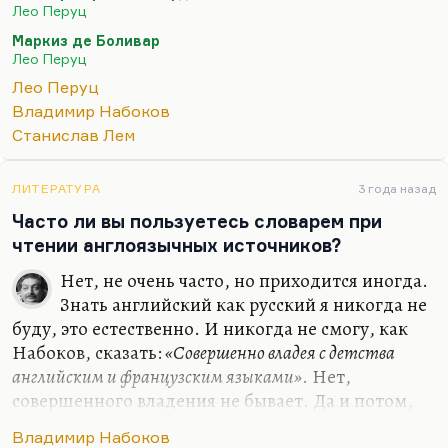
Боливар предсказал, сбывается. Это, конечно,
Лео Перуц
гениальный роман совершенно. Ну и «Снег
Маркиз де Боливар
Святого Петра», ну и «Ночью под каменным
Лео Перуц
мостом». Перуц был чем позже, тем лучше. Но и
Лео Перуц
тем труднее ему было писать.
Владимир Набоков
Конечно, вот этот «Мастер Страшного суда»,
Станислав Лем
«Мастер Страшного суда» – очень страшный
роман, очень жуткий, готический. Перуц же
ЛИТЕРАТУРА
3 года назад
вообще был математик и шахматист, поэтому его
Часто ли вы пользуетесь словарем при
конструкции обладают великолепным…
чтении англоязычных источников?
Нет, не очень часто, но приходится иногда.
Знать английский как русский я никогда не
буду, это естественно. И никогда не смогу, как
Набоков, сказать:
«Совершенно владея с детства
английским и французским языками»
. Нет,
совершенного владения не бывает. Да и потом,
если вы помните, Набоков к словарю прибегал
Владимир Набоков