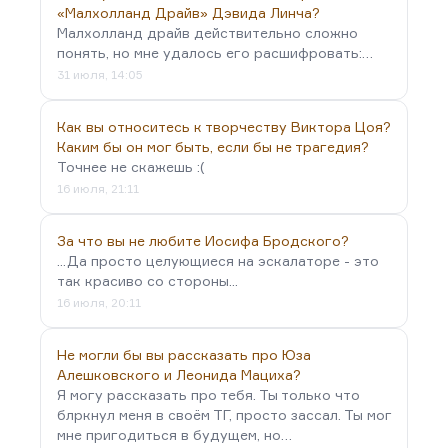
«Малхолланд Драйв» Дэвида Линча?
Малхолланд драйв действительно сложно
понять, но мне удалось его расшифровать:…
31 июля, 14:05
Как вы относитесь к творчеству Виктора Цоя?
Каким бы он мог быть, если бы не трагедия?
Точнее не скажешь :(
16 июля, 21:11
За что вы не любите Иосифа Бродского?
...Да просто целующиеся на эскалаторе - это
так красиво со стороны...
16 июля, 20:11
Не могли бы вы рассказать про Юза
Алешковского и Леонида Мациха?
Я могу рассказать про тебя. Ты только что
блркнул меня в своём ТГ, просто зассал. Ты мог
мне пригодиться в будущем, но…