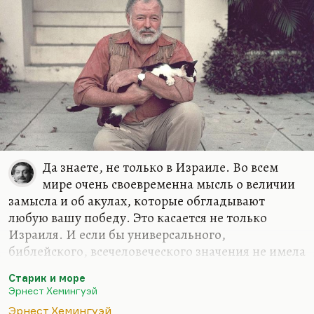
Да знаете, не только в Израиле. Во всем
мире очень своевременна мысль о величии
замысла и об акулах, которые обгладывают
любую вашу победу. Это касается не только
Израиля. И если бы универсального,
библейского, всечеловеческого значения не имела
эта повесть Хемингуэя, она бы Нобеля не
Старик и море
получила. Она не вызвала бы такого восторга.
Эрнест Хемингуэй
Понимаете, какая вещь? «Старик и море» написан
Эрнест Хемингуэй