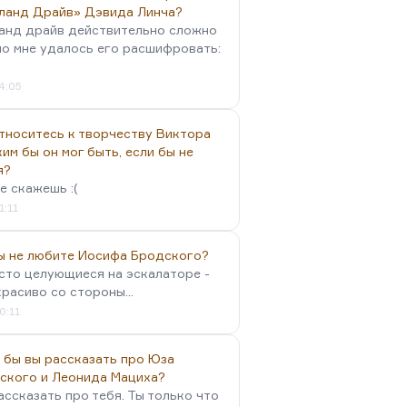
ланд Драйв» Дэвида Линча?
анд драйв действительно сложно
но мне удалось его расшифровать:
4:05
тноситесь к творчеству Виктора
им бы он мог быть, если бы не
я?
е скажешь :(
1:11
вы не любите Иосифа Бродского?
осто целующиеся на эскалаторе -
красиво со стороны...
0:11
 бы вы рассказать про Юза
ского и Леонида Мациха?
ассказать про тебя. Ты только что