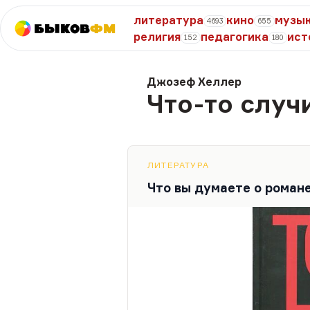
литература
кино
музы
4693
655
Быков
ФМ
религия
педагогика
ист
152
180
Джозеф Хеллер
Что-то случ
ЛИТЕРАТУРА
Что вы думаете о роман