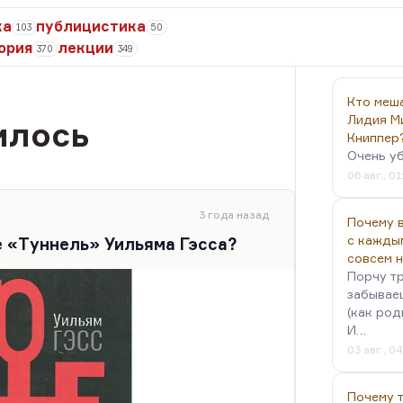
ка
публицистика
103
50
ория
лекции
370
349
Кто меш
Лидия М
илось
Книппер
Очень у
06 авг., 01
3 года назад
Почему в
с кажды
е «Туннель» Уильяма Гэсса?
совсем 
Порчу тр
забываеш
(как род
И…
03 авг., 0
Почему 