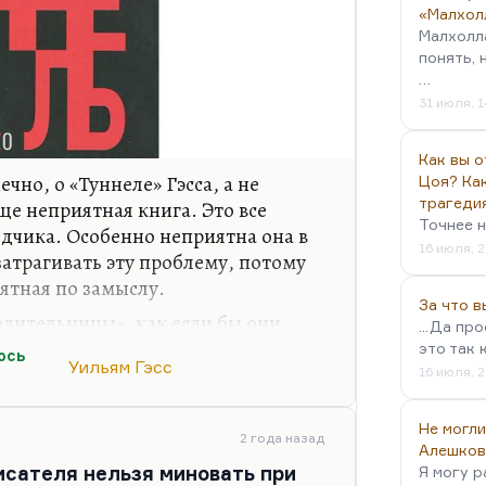
«Малхол
Малхолл
понять, 
…
31 июля, 1
Как вы о
ечно, о «Туннеле» Гэсса, а не
Цоя? Как
трагеди
ще неприятная книга. Это все
Точнее н
одчика. Особенно неприятна она в
16 июля, 2
 затрагивать эту проблему, потому
ятная по замыслу.
За что 
олительницы», как если бы они
...Да пр
если бы это была честная игра, а
это так 
ось
Уильям Гэсс
ки Ауэ, нацистского офицера, не
16 июля, 2
 впечатлениями от Юнгера, а
экстраполировать эти чувства на
Не могли
2 года назад
ого профессора.
Алешков
исателя нельзя миновать при
Я могу р