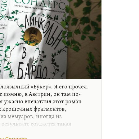
глоязычный «Букер». Я его прочел.
ас помню, в Австрии, он там по-
я ужасно впечатлил этот роман
их крошечных фрагментов,
из мемуаров, иногда из
езультате создается такая
я, одно свидетельство против
зультате объемная картинка не
ж Сондерс