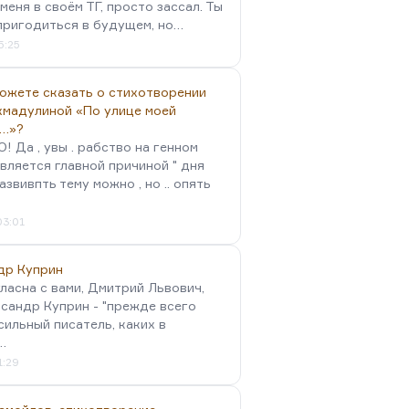
меня в своём ТГ, просто зассал. Ты
пригодиться в будущем, но…
5:25
можете сказать о стихотворении
хмадулиной «По улице моей
…»?
 Да , увы . рабство на генном
вляется главной причиной " дня
Развивпть тему можно , но .. опять
03:01
др Куприн
гласна с вами, Дмитрий Львович,
сандр Куприн - "прежде всего
сильный писатель, каких в
…
1:29