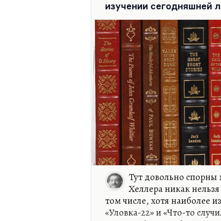
Вот он занимается пробле
изучении сегодняшней 
вины в немецком характере
Тут довольно спорны 
Хеллера никак нельзя
том числе, хотя наиболее и
«Уловка-22» и «Что-то случи