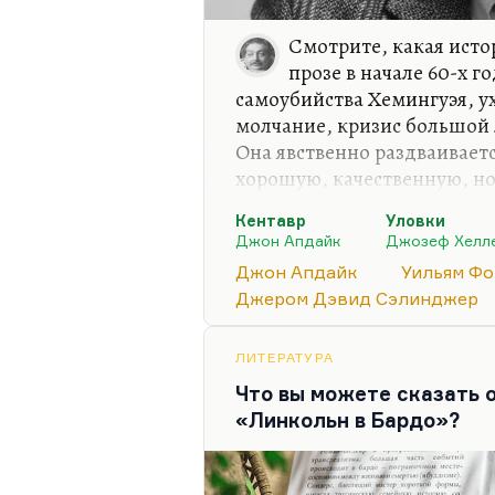
Смотрите, какая исто
прозе в начале 60-х г
самоубийства Хемингуэя, у
молчание, кризис большой 
Она явственно раздваиваетс
хорошую, качественную, но
«новый журнализм», на до
Кентавр
Уловки
потому что писать серьезн
Джон Апдайк
Джозеф Хелл
Расслоение затрагивает все
Джон Апдайк
Уильям Фо
фантастика, которая тоже, 
Джером Дэвид Сэлинджер
интеллектуальную, как у Ле
много у кого. Хотя опять ж
таки наличествует. Но…
ЛИТЕРАТУРА
Что вы можете сказать
«Линкольн в Бардо»?