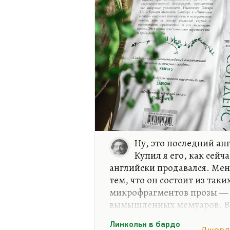
Ну, это последний ан
Купил я его, как сейч
английски продавался. Мен
тем, что он состоит из так
микрофрагментов прозы — 
вымышленных мемуаров. В р
замечательная стереоскопи
Линкольн в бардо
другого — и возникает в ре
Джорд