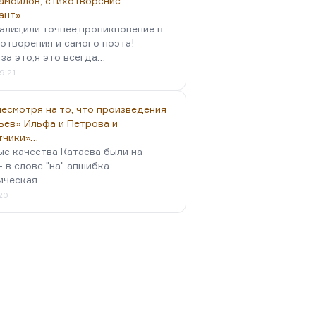
амойлов, стихотворение
ант»
ализ,или точнее,проникновение в
отворения и самого поэта!
за это,я это всегда…
9:21
есмотря на то, что произведения
ьев» Ильфа и Петрова и
тчики»…
ые качества Катаева были на
- в слове "на" апшибка
ическая
:20