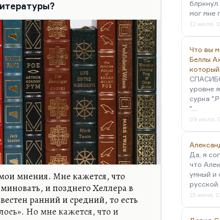
мами нацистской вины, проблемой
блркнул 
литературы?
. Вот он всё…
мог мне 
12 июля, 1
Что вы 
Беллы А
который
СПАСИБО!
уровне я
сурка ".
"…
09 июля, 
Алексан
Да, я со
что Алек
мои мнения. Мне кажется, что
умный и 
русской
 миновать, и позднего Хеллера в
15 июня, 1
звестен ранний и средний, то есть
лось». Но мне кажется, что и