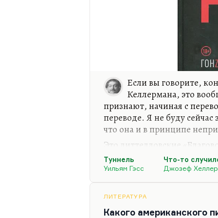
Если вы говорите, кон
Келлермана, это вооб
признают, начиная с перев
переводе. Я не буду сейчас
что она и в принципе непри
Это литтелловские «Благов
были хорошо написаны. Как 
Туннель
Что-то случил
не попытка выдумать запис
Уильям Гэсс
Джозеф Хеллер
попытка поделиться своими
попытка каким-то образом 
ЛИТЕРАТУРА
духовную жизнь современн
Какого американского п