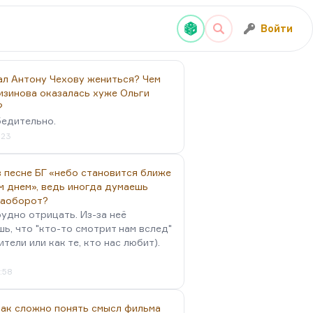
Войти
ал Антону Чехову жениться? Чем
изинова оказалась хуже Ольги
?
бедительно.
:23
 песне БГ «небо становится ближе
м днем», ведь иногда думаешь
наоборот?
удно отрицать. Из-за неё
ь, что "кто-то смотрит нам вслед"
ители или как те, кто нас любит).
4:58
так сложно понять смысл фильма