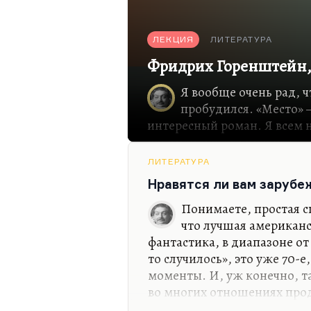
ЛЕКЦИЯ
ЛИТЕРАТУРА
Фридрих Горенштейн,
Я вообще очень рад, ч
пробудился. «Место» 
интересный роман. Я всем
рекомендую его прочитать 
читается. За счет чего? За 
ЛИТЕРАТУРА
Понимаете, бывает точной 
Нравятся ли вам заруб
который жил в общежитии х
гостинице, или в доме колх
Понимаете, простая с
жестокой точности, с кото
что лучшая американс
запахи людей, которые пит
фантастика, в диапазоне от
и работают круглые сутки.
то случилось», это уже 70-е
которые возникают в комнат
моменты. И, уж конечно, та
какие-то влияния, на чью-т
во многих отношениях прод
американской прозы, даже 