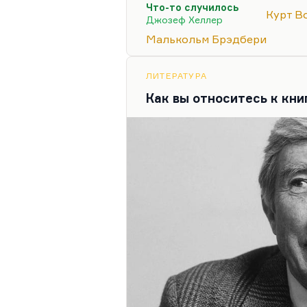
Что-то случилось
создали. Стилистическая р
Курт В
Джозеф Хеллер
выдерживает никакого сра
Малькольм Брэдбери
стилистическими прорывами
ведь тоже фантаст — «Ulti
монстр», или «Bend Siniste
ЛИТЕРАТУРА
или «Бледный огонь», что эт
Как вы относитесь к кн