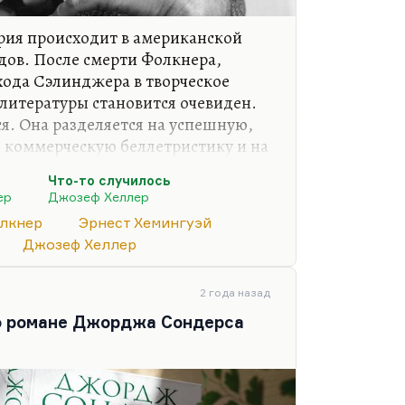
рия происходит в американской
одов. После смерти Фолкнера,
хода Сэлинджера в творческое
литературы становится очевиден.
я. Она разделяется на успешную,
 коммерческую беллетристику и на
кументальные расследования,
Что-то случилось
ую прозу становится невозможно.
ер
Джозеф Хеллер
х. Да, и как отдельный раздел —
лкнер
Эрнест Хемингуэй
в свою очередь, делится на
Джозеф Хеллер
 Гуин, и на развлекательную, как
е, качественный мейнстрим все-
2 года назад
 о романе Джорджа Сондерса