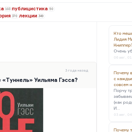
ка
публицистика
103
50
ория
лекции
370
349
Кто меш
Лидия М
Книппер
Очень у
06 авг., 01
3 года назад
Почему в
с кажды
е «Туннель» Уильяма Гэсса?
совсем 
Порчу тр
забываеш
(как род
И…
03 авг., 0
Почему 