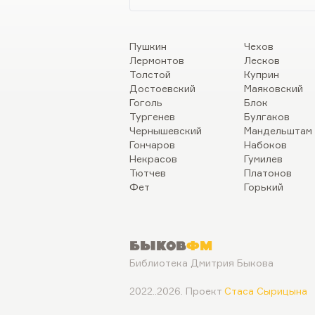
Пушкин
Чехов
Лермонтов
Лесков
Толстой
Куприн
Достоевский
Маяковский
Гоголь
Блок
Тургенев
Булгаков
Чернышевский
Мандельштам
Гончаров
Набоков
Некрасов
Гумилев
Тютчев
Платонов
Фет
Горький
Быков
ФМ
Библиотека Дмитрия Быкова
2022..2026. Проект
Стаса Сырицына