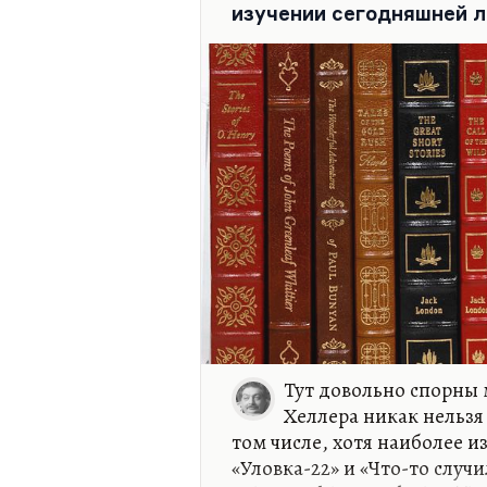
Вот он занимается пробле
изучении сегодняшней 
вины в немецком характере
Тут довольно спорны 
Хеллера никак нельзя
том числе, хотя наиболее и
«Уловка-22» и «Что-то случи