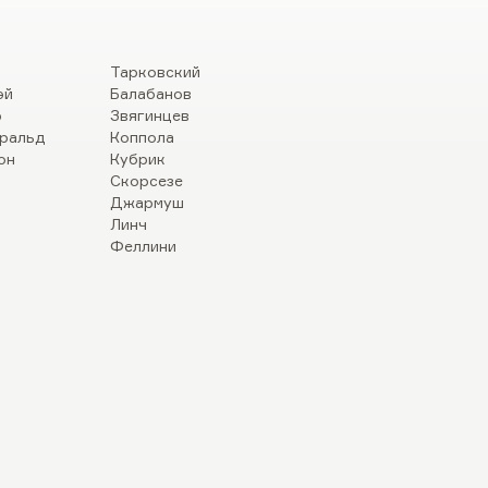
Тарковский
эй
Балабанов
р
Звягинцев
ральд
Коппола
он
Кубрик
Скорсезе
Джармуш
Линч
Феллини