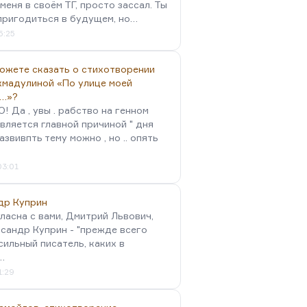
меня в своём ТГ, просто зассал. Ты
пригодиться в будущем, но…
5:25
можете сказать о стихотворении
хмадулиной «По улице моей
…»?
 Да , увы . рабство на генном
вляется главной причиной " дня
Развивпть тему можно , но .. опять
03:01
др Куприн
гласна с вами, Дмитрий Львович,
сандр Куприн - "прежде всего
сильный писатель, каких в
…
1:29