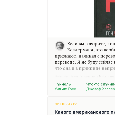
Если вы говорите, кон
Келлермана, это вооб
признают, начиная с перев
переводе. Я не буду сейчас
что она и в принципе непри
Это литтелловские «Благов
были хорошо написаны. Как 
Туннель
Что-то случил
не попытка выдумать запис
Уильям Гэсс
Джозеф Хеллер
попытка поделиться своими
попытка каким-то образом 
ЛИТЕРАТУРА
духовную жизнь современн
Какого американского п