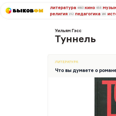
литература
кино
музы
4693
655
Быков
ФМ
религия
педагогика
ист
152
180
Уильям Гэсс
Туннель
ЛИТЕРАТУРА
Что вы думаете о роман