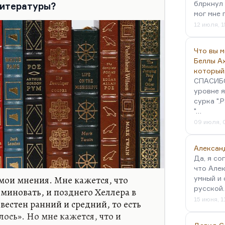
мами нацистской вины, проблемой
блркнул 
литературы?
. Вот он всё…
мог мне 
12 июля, 1
Что вы 
Беллы А
который
СПАСИБО!
уровне я
сурка ".
"…
09 июля, 
Алексан
Да, я со
что Алек
мои мнения. Мне кажется, что
умный и 
русской
 миновать, и позднего Хеллера в
15 июня, 1
звестен ранний и средний, то есть
лось». Но мне кажется, что и