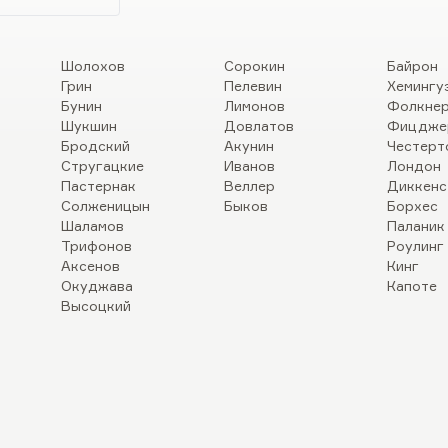
Шолохов
Сорокин
Байрон
Грин
Пелевин
Хемингу
Бунин
Лимонов
Фолкне
Шукшин
Довлатов
Фицдже
Бродский
Акунин
Честерт
Стругацкие
Иванов
Лондон
Пастернак
Веллер
Диккенс
Солженицын
Быков
Борхес
Шаламов
Паланик
Трифонов
Роулинг
Аксенов
Кинг
Окуджава
Капоте
Высоцкий