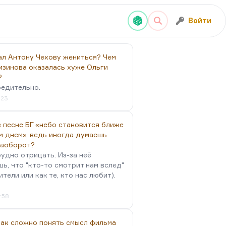
Войти
ал Антону Чехову жениться? Чем
изинова оказалась хуже Ольги
?
бедительно.
:23
 песне БГ «небо становится ближе
м днем», ведь иногда думаешь
наоборот?
удно отрицать. Из-за неё
ь, что "кто-то смотрит нам вслед"
ители или как те, кто нас любит).
4:58
так сложно понять смысл фильма