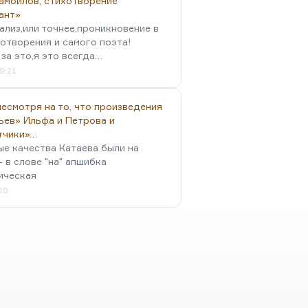
амойлов, стихотворение
ант»
ализ,или точнее,проникновение в
отворения и самого поэта!
за это,я это всегда…
9:21
есмотря на то, что произведения
ьев» Ильфа и Петрова и
тчики»…
ые качества Катаева были на
- в слове "на" апшибка
ическая
:20