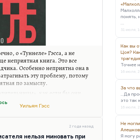
«Малхол
Малхолл
понять, 
…
31 июля, 1
Как вы о
ечно, о «Туннеле» Гэсса, а не
Цоя? Как
трагеди
ще неприятная книга. Это все
Точнее н
одчика. Особенно неприятна она в
16 июля, 2
 затрагивать эту проблему, потому
ятная по замыслу.
За что 
олительницы», как если бы они
...Да пр
если бы это была честная игра, а
это так 
ось
Уильям Гэсс
ки Ауэ, нацистского офицера, не
16 июля, 2
 впечатлениями от Юнгера, а
экстраполировать эти чувства на
Не могли
2 года назад
ого профессора.
Алешков
исателя нельзя миновать при
Я могу р