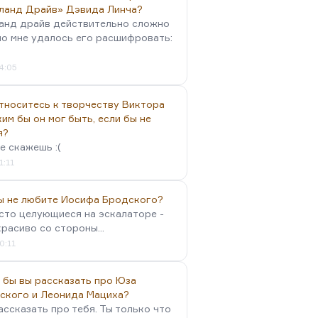
ланд Драйв» Дэвида Линча?
анд драйв действительно сложно
но мне удалось его расшифровать:
4:05
тноситесь к творчеству Виктора
им бы он мог быть, если бы не
я?
е скажешь :(
1:11
вы не любите Иосифа Бродского?
осто целующиеся на эскалаторе -
красиво со стороны...
0:11
 бы вы рассказать про Юза
ского и Леонида Мациха?
ассказать про тебя. Ты только что