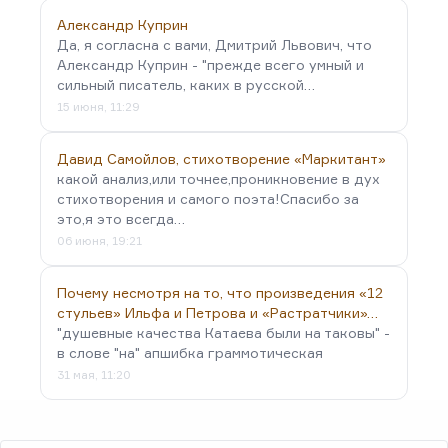
Александр Куприн
Да, я согласна с вами, Дмитрий Львович, что
Александр Куприн - "прежде всего умный и
сильный писатель, каких в русской…
15 июня, 11:29
Давид Самойлов, стихотворение «Маркитант»
какой анализ,или точнее,проникновение в дух
стихотворения и самого поэта!Спасибо за
это,я это всегда…
06 июня, 19:21
Почему несмотря на то, что произведения «12
стульев» Ильфа и Петрова и «Растратчики»…
"душевные качества Катаева были на таковы" -
в слове "на" апшибка граммотическая
31 мая, 11:20