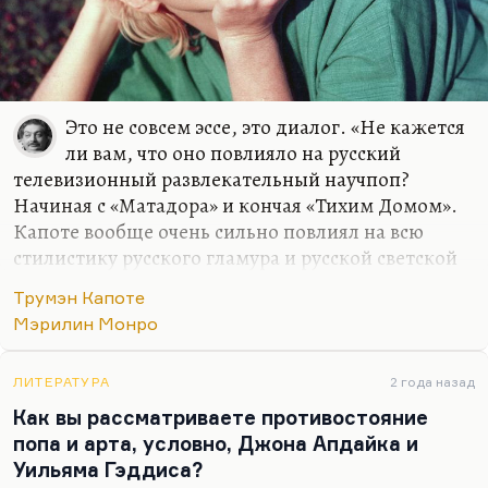
Это не совсем эссе, это диалог. «Не кажется
ли вам, что оно повлияло на русский
телевизионный развлекательный научпоп?
Начиная с «Матадора» и кончая «Тихим Домом».
Капоте вообще очень сильно повлиял на всю
стилистику русского гламура и русской светской
хроники. Конечно, повлиял. Другое дело, что у
Трумэн Капоте
Капоте за всем эти стоила трагедия. Мэрилин
Мэрилин Монро
Монро у него трагический персонаж. И сам он
оставался трагическим персонажем. А русский
гламур, такой светский, я не знаю, как-то, мне
ЛИТЕРАТУРА
2 года назад
кажется, настоящей глубины, настоящего
Как вы рассматриваете противостояние
трагизма там не было. В «Матадоре», особенно в
попа и арта, условно, Джона Апдайка и
выпуске, посвященном «Апокалипсису сегодня»,
Уильяма Гэддиса?