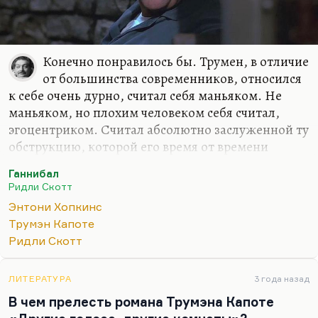
Конечно понравилось бы. Трумен, в отличие
от большинства современников, относился
к себе очень дурно, считал себя маньяком. Не
маньяком, но плохим человеком себя считал,
эгоцентриком. Считал абсолютно заслуженной ту
обструкцию, которой его время от времени
подвергали.
Ганнибал
Он вырос с самосознанием изгоя, и это сделало
Ридли Скотт
его большим писателем. Я думаю, ему
Энтони Хопкинс
понравилось бы, что Ганнибал Лектер таким
Трумэн Капоте
образом зависит от него, слеплен с него. Да и
Ридли Скотт
понравился бы ему и сам Ганнибал Лектер с его
эстетизацией патологии, с его редчайшим
ЛИТЕРАТУРА
3 года назад
случаем полидактилии — с его красивыми 6-ю
В чем прелесть романа Трумэна Капоте
пальцами. Ему бы это очень понравилось.