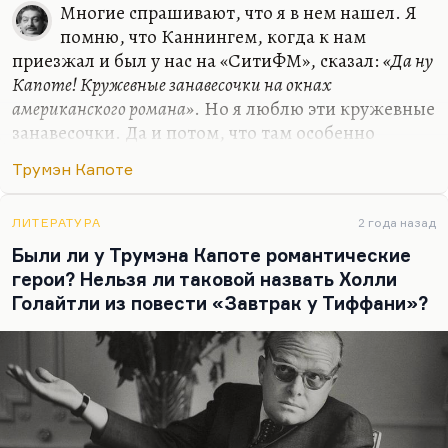
Многие спрашивают, что я в нем нашел. Я
помню, что Каннингем, когда к нам
приезжал и был у нас на «СитиФМ», сказал:
«Да ну
Капоте! Кружевные занавесочки на окнах
американского романа»
. Но я люблю эти кружевные
занавесочки. Да и потом, что там особенно
видно-то, за окнами американского романа? Если
Трумэн Капоте
бы не Капоте, то человеческое, загнанное и
жалкое человеческое не звучало с такой
пронзительной силой. Можно по-разному к нему
ЛИТЕРАТУРА
2 года назад
относиться; я знаю людей, которые терпеть не
Были ли у Трумэна Капоте романтические
могут «Другие голоса, другие комнаты». Я знаю
герои? Нельзя ли таковой назвать Холли
людей, которые к «Летнему круизу» относятся
Голайтли из повести «Завтрак у Тиффани»?
очень скептически (не зря он его не печатал).
Знаю даже людей, которым «In Cold Blood»
кажется отвратительной книгой. Мне один…