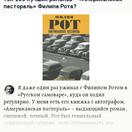
рассказ, где этот страшный мистер Дестронелли.
пастораль» Филипа Рота?
Для меня, наверное, это самая отчаянная, самая
страшная его история. Хотя «Night’s Tree»,…
Я даже один раз ужинал с Филипом Ротом в
«Русском самоваре», куда он ходил
регулярно. У меня есть его книжка с автографом.
«Американская пастораль» – выдающийся роман,
смешной, точный. Рот был гениальный
социальный сатирик, хотя ограничивать его
только одной сатирой нельзя. Мне немножко у