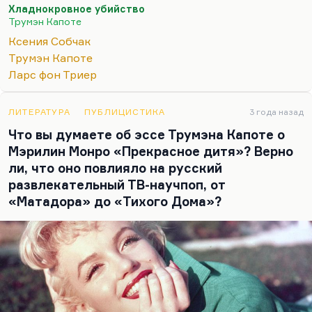
Хладнокровное убийство
совершенно провальных картин.
Трумэн Капоте
Но проблема не в этом. Я думаю, что тема
Ксения Собчак
маньяка Мохова, так же, как и тема фильма
Трумэн Капоте
«Груз-200», вызвавшего в обществе точно такой
Ларс фон Триер
же раскол, всех возбудила именно потому, что мы
живем во время…
ЛИТЕРАТУРА
ПУБЛИЦИСТИКА
3 года назад
Что вы думаете об эссе Трумэна Капоте о
Мэрилин Монро «Прекрасное дитя»? Верно
ли, что оно повлияло на русский
развлекательный ТВ-научпоп, от
«Матадора» до «Тихого Дома»?