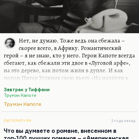
Нет, не думаю. Тоже ведь она сбежала –
скорее всего, в Африку. Романтический
герой – я не знаю, кто у него. Герои Капоте всегда
сбегают, как сбежали эти двое в «Луговой арфе»,
на это дерево, как потом жили в дупле. И как
потом Питер Устинов свою пьесу «На полпути к
вершине» сделал под влиянием: там, где
Завтрак у Тиффани
американский старец уходить жить в дупло.
Трумэн Капоте
Последняя лучшая роль Плятта.
Трумэн Капоте
Для меня, вообще говоря, герои Капоте не то
чтобы жертвы. Они не жертвы, конечно. Они
ЛИТЕРАТУРА
3 года назад
уходят в параллельную реальность, что нагляднее
Что вы думаете о романе, внесенном в
всего происходит в «Безголовом ястребе». Это
топ-100 лучших романов – «Американская