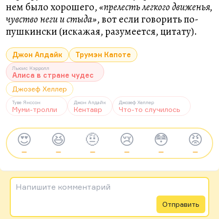
нем было хорошего,
«прелесть легкого движенья,
чувство неги и стыда»
, вот если говорить по-
пушкински (искажая, разумеется, цитату).
Джон Апдайк
Трумэн Капоте
Льюис Кэрролл
Алиса в стране чудес
Джозеф Хеллер
Туве Янссон
Джон Апдайк
Джозеф Хеллер
Муми-тролли
Кентавр
Что-то случилось
😍
😆
🤨
😢
😳
😡
—
—
—
—
—
—
Напишите комментарий
Отправить