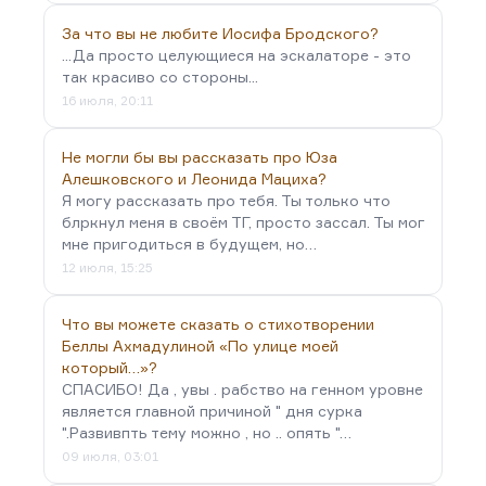
За что вы не любите Иосифа Бродского?
...Да просто целующиеся на эскалаторе - это
так красиво со стороны...
16 июля, 20:11
Не могли бы вы рассказать про Юза
Алешковского и Леонида Мациха?
Я могу рассказать про тебя. Ты только что
блркнул меня в своём ТГ, просто зассал. Ты мог
мне пригодиться в будущем, но…
12 июля, 15:25
Что вы можете сказать о стихотворении
Беллы Ахмадулиной «По улице моей
который…»?
СПАСИБО! Да , увы . рабство на генном уровне
является главной причиной " дня сурка
".Развивпть тему можно , но .. опять "…
09 июля, 03:01