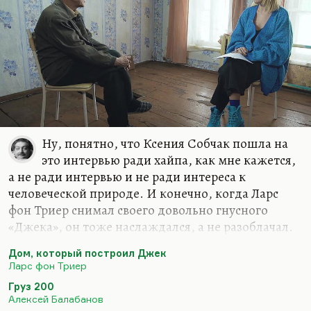
Ну, понятно, что Ксения Собчак пошла на
это интервью ради хайпа, как мне кажется,
а не ради интервью и не ради интереса к
человеческой природе. И конечно, когда Ларс
фон Триер снимал своего довольно гнусного
«Джека», он тоже наслаждался, а не разоблачал.
Мне картина показалась омерзительной, и я
Дом, который построил Джек
думаю, что фон Триер больше ничего не снимет.
Ларс фон Триер
Во всяком случае, ничего хорошего. Впрочем, он
Груз 200
способен удивлять. Снял же он потрясающую
Алексей Балабанов
«Меланхолию» после, на мой взгляд, нескольких