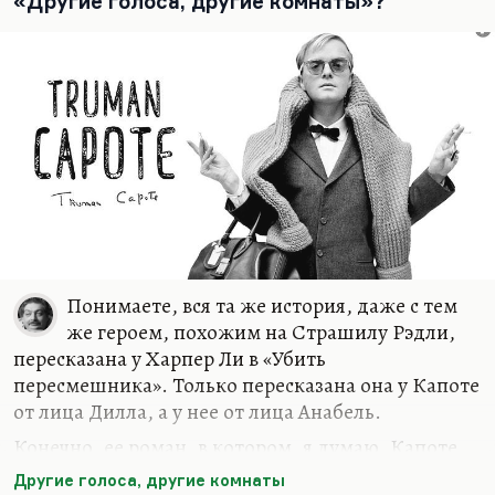
«Другие голоса, другие комнаты»?
Понимаете, вся та же история, даже с тем
же героем, похожим на Страшилу Рэдли,
пересказана у Харпер Ли в «Убить
пересмешника». Только пересказана она у Капоте
от лица Дилла, а у нее от лица Анабель.
Конечно, ее роман, в котором, я думаю, Капоте
принимал живейшее участие хотя бы как
Другие голоса, другие комнаты