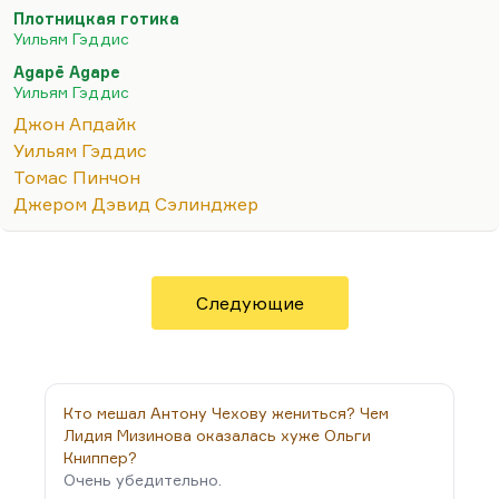
него написан один роман — «Junior» («J R»), и то
Плотницкая готика
роман состоит в основном из диалогов, но там
Уильям Гэддис
есть ремарки, позволяющие понять, кто о чем
Agapē Agape
говорит и что происходит. А так, в принципе, И
Уильям Гэддис
«Плотницкая готика» и «A Frolic of His Own», и
Джон Апдайк
«Agape Agape» — мне представляется, что это
Уильям Гэддис
вообще вполне читаемая литература. И даже
Томас Пинчон
«Recognitions», притом, что это большой,
Джером Дэвид Сэлинджер
толстый, сложный роман,…
Следующие
Кто мешал Антону Чехову жениться? Чем
Лидия Мизинова оказалась хуже Ольги
Книппер?
Очень убедительно.