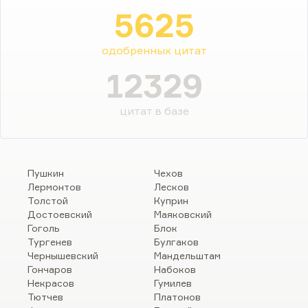
5625
одобренных цитат
12329
цитат в базе
Пушкин
Чехов
Лермонтов
Лесков
Толстой
Куприн
Достоевский
Маяковский
Гоголь
Блок
Тургенев
Булгаков
Чернышевский
Мандельштам
Гончаров
Набоков
Некрасов
Гумилев
Тютчев
Платонов