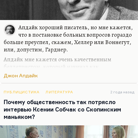
Апдайк хороший писатель, но мне кажется,
что в постановке больных вопросов гораздо
больше преуспел, скажем, Хеллер или Воннегут,
или, допустим, Гарднер.
Апдайк мне кажется очень качественным
беллетристом, который начинал как
интеллектуал, но постепенно становился всё
Джон Апдайк
более массовым автором. Так мне кажется. В
разделении литературы на bellelettre и non-fiction
ПУБЛИЦИСТИКА
ЛИТЕРАТУРА
2 года назад
он оказался по сю сторону — по сторону
Почему общественность так потрясло
bellelettre. Он замечательный писатель, но
интервью Ксении Собчак со Скопинским
никогда не казался мне таким же надрывным,
маньяком?
таким же отчаянным, как Сэлинджер, например,
или как Рот. Он гораздо более нормален.