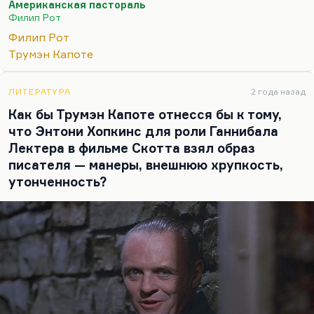
Американская пастораль
него не хватает, может быть, психологии, такой
Филип Рот
тонкой и почти незаметной иронии, мрачной
Филип Рот
иронии, которая есть у Капоте. Конечно, он не
Трумэн Капоте
Капоте. Может быть, мне не хватает у него
депрессии Стайрона, его мрачного взгляда на
вещи. Но как социальный диагност, писатель
ЛИТЕРАТУРА
2 года назад
класса Воннегута (хотя Воннегут несколько
Как бы Трумэн Капоте отнесся бы к тому,
человечнее), Филип Рот очень хороший писатель
что Энтони Хопкинс для роли Ганнибала
и писатель полезный. Полезный для знакомства
Лектера в фильме Скотта взял образ
с…
писателя — манеры, внешнюю хрупкость,
утонченность?