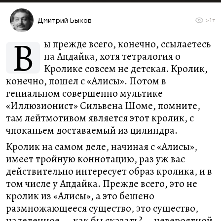
Дмитрий Быков
>1т
В
ы прежде всего, конечно, ссылаетесь
на Апдайка, хотя тетралогия о
Кролике совсем не детская. Кролик,
конечно, пошел с «Алисы». Потом в
гениальном совершенно мультике
«Иллюзионист» Сильвена Шоме, помните,
там лейтмотивом является этот кролик, с
чпоканьем доставаемый из цилиндра.
Кролик на самом деле, начиная с «Алисы»,
имеет тройную коннотацию, раз уж вас
действительно интересует образ кролика, и в
том числе у Апдайка. Прежде всего, это не
кролик из «Алисы», а это бешено
размножающееся существо, это существо,
наделенное — как бы сказать?— невероятной