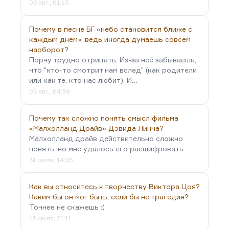
06 авг., 01:23
Почему в песне БГ «небо становится ближе с
каждым днем», ведь иногда думаешь совсем
наоборот?
Порчу трудно отрицать. Из-за неё забываешь,
что "кто-то смотрит нам вслед" (как родители
или как те, кто нас любит). И…
03 авг., 04:58
Почему так сложно понять смысл фильма
«Малхолланд Драйв» Дэвида Линча?
Малхолланд драйв действительно сложно
понять, но мне удалось его расшифровать:…
31 июля, 14:05
Как вы относитесь к творчеству Виктора Цоя?
Каким бы он мог быть, если бы не трагедия?
Точнее не скажешь :(
16 июля, 21:11