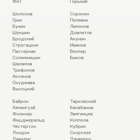
Фет
Горький
Шолохов
Сорокин
Грин
Пелевин
Бунин
Лимонов
Шукшин
Довлатов
Бродский
Акунин
Стругацкие
Иванов
Пастернак
Веллер
Солженицын
Быков
Шаламов
Трифонов
Аксенов
Окуджава
Высоцкий
Байрон
Тарковский
Хемингуэй
Балабанов
Фолкнер
Звягинцев
Фицджеральд
Коппола
Честертон
Кубрик
Лондон
Скорсезе
Диккенс
Джармуш