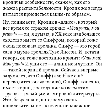
кроличьи особенности, скажем, как его
жажда респектабельности. Кролик же всегда
пытается приодеться каким-то образом.
Ну, понимаете, Кролик в «Алисе», который
все время со страхом кричит:
«Мои ушки, мои
усики!»
— он, я думаю, в XX веке наибольшее
сходство имеет со Сниффом, который тоже
очень похож на кролика. Снифф — это герой
саги о муми-троллях Туве Янссон. И, кстати
говоря, он тоже постоянно кричит:
«Уши мои!
Мои уши!»
И уши его — длинные и чуткие. Он
— такой нервный кролик. Сейчас я впервые
задумался, что Снифф (а sniff же ещё
переводится как «всхлип»), Снифф, конечно,
имеет корни, восходящие ко всем этим
трусоватым зайцам из мировой литературы.
Это, безусловно, по-своему очень
привлекательное, но очень ненадежное