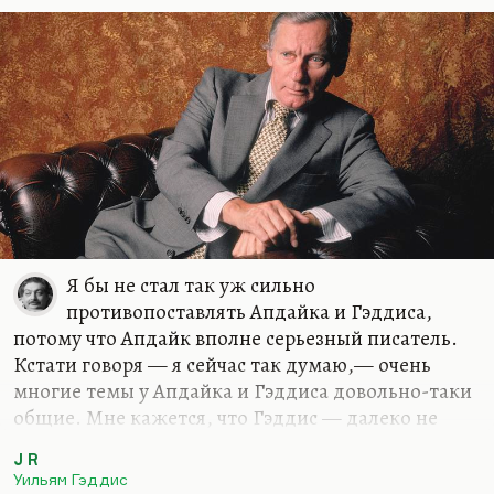
наверное, это было. Но в принципе у меня не
было ощущения, что русская журналистика 1990-
х…
Я бы не стал так уж сильно
противопоставлять Апдайка и Гэддиса,
потому что Апдайк вполне серьезный писатель.
Кстати говоря — я сейчас так думаю,— очень
многие темы у Апдайка и Гэддиса довольно-таки
общие. Мне кажется, что Гэддис — далеко не
самый сложный писатель, чтобы видеть в нем
J R
какую-то сверхсложность. Более-менее сложно у
Уильям Гэддис