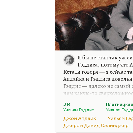
Я бы не стал так уж 
Гэддиса, потому что 
Кстати говоря — я сейчас т
Апдайка и Гэддиса довольн
Гэддис — далеко не самый 
нем какую-то сверхсложнос
написан один роман — «Junio
J R
Плотницкая
основном из диалогов, но 
Уильям Гэддис
Уильям Гэдд
понять, кто о чем говорит и
Джон Апдайк
Уильям Гэ
принципе, И «Плотницкая го
Джером Дэвид Сэлинджер
«Agape Agape» — мне предст