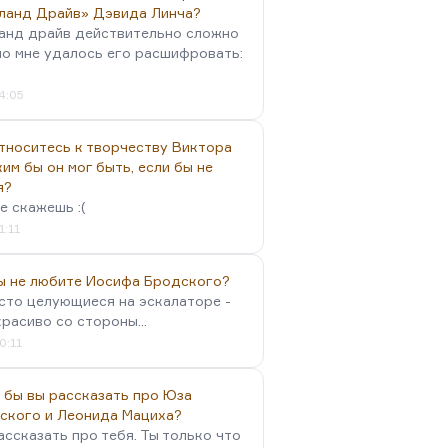
ланд Драйв» Дэвида Линча?
анд драйв действительно сложно
но мне удалось его расшифровать:
4:05
тноситесь к творчеству Виктора
им бы он мог быть, если бы не
я?
е скажешь :(
1:11
вы не любите Иосифа Бродского?
осто целующиеся на эскалаторе -
красиво со стороны...
0:11
 бы вы рассказать про Юза
ского и Леонида Мациха?
ассказать про тебя. Ты только что