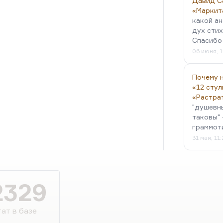
Давид С
«Маркит
какой ан
дух стих
Спасибо 
06 июня, 1
Почему н
«12 стул
«Растра
"душевн
таковы" 
граммот
31 мая, 11
2329
ат в базе