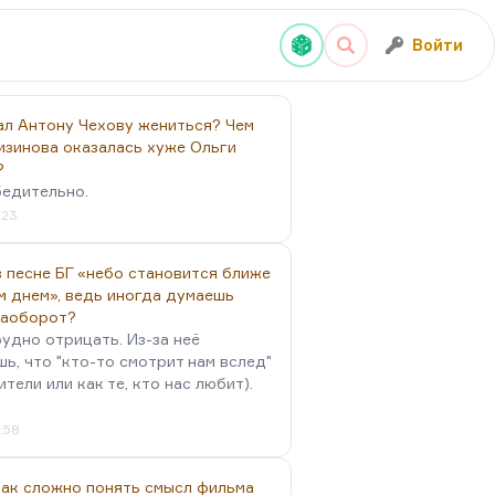
Войти
ал Антону Чехову жениться? Чем
изинова оказалась хуже Ольги
?
бедительно.
:23
 песне БГ «небо становится ближе
м днем», ведь иногда думаешь
наоборот?
удно отрицать. Из-за неё
ь, что "кто-то смотрит нам вслед"
ители или как те, кто нас любит).
4:58
так сложно понять смысл фильма