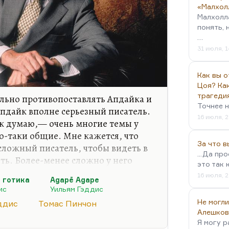
«Малхол
Малхолл
понять, 
…
31 июля, 1
Как вы о
Цоя? Как
трагеди
сильно противопоставлять Апдайка и
Точнее н
Апдайк вполне серьезный писатель.
16 июля, 2
ак думаю,— очень многие темы у
о-таки общие. Мне кажется, что
За что 
сложный писатель, чтобы видеть в
...Да пр
ть. Более-менее сложно у него
это так 
r» («J R»), и то роман состоит в
16 июля, 2
 готика
Agapē Agape
там есть ремарки, позволяющие
ис
Уильям Гэддис
 что происходит. А так, в
Не могли
ддис
Томас Пинчон
тика» и «A Frolic of His Own», и
Алешков
авляется, что это вообще вполне
Я могу р