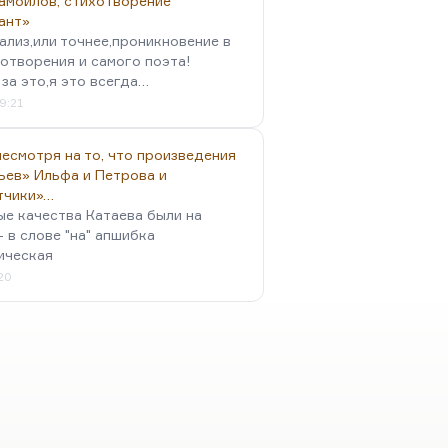
амойлов, стихотворение
ант»
ализ,или точнее,проникновение в
отворения и самого поэта!
за это,я это всегда…
9:21
есмотря на то, что произведения
ьев» Ильфа и Петрова и
тчики»…
ые качества Катаева были на
- в слове "на" апшибка
ическая
:20