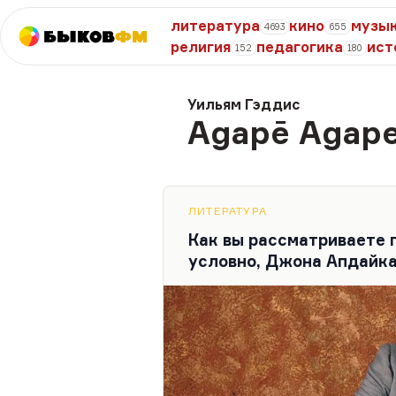
литература
кино
музы
4693
655
Быков
ФМ
религия
педагогика
ист
152
180
Уильям Гэддис
Agapē Agap
ЛИТЕРАТУРА
Как вы рассматриваете п
условно, Джона Апдайка