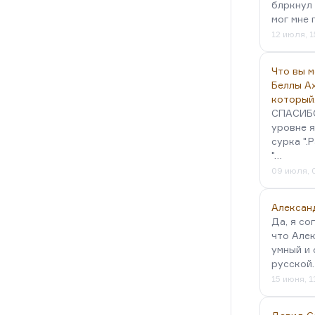
е «Recognitions», притом, что это
блркнул 
мог мне 
й роман,…
12 июля, 1
Что вы 
Беллы А
который
СПАСИБО!
уровне я
сурка ".
"…
09 июля, 
Алексан
Да, я со
что Алек
умный и 
русской
15 июня, 1