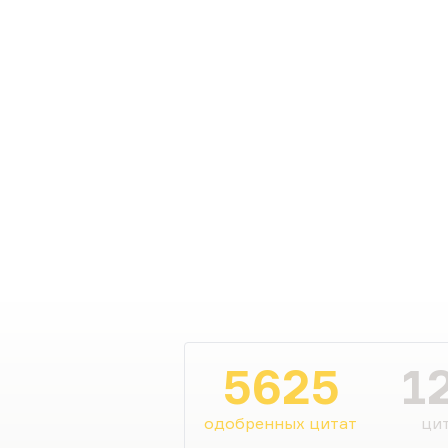
5625
1
одобренных цитат
цит