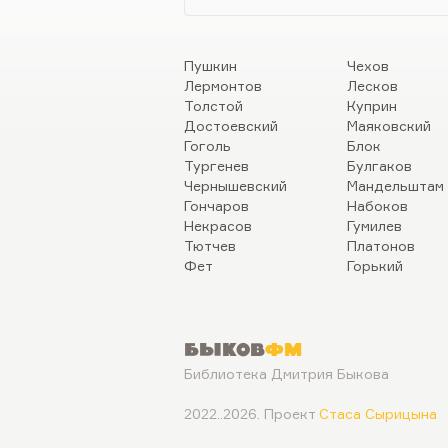
Пушкин
Чехов
Лермонтов
Лесков
Толстой
Куприн
Достоевский
Маяковский
Гоголь
Блок
Тургенев
Булгаков
Чернышевский
Мандельштам
Гончаров
Набоков
Некрасов
Гумилев
Тютчев
Платонов
Фет
Горький
Быков
ФМ
Библиотека Дмитрия Быкова
2022..2026. Проект
Стаса Сырицына