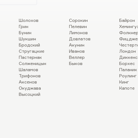
Шолохов
Сорокин
Байрон
Грин
Пелевин
Хемингу
Бунин
Лимонов
Фолкне
Шукшин
Довлатов
Фицдже
Бродский
Акунин
Честерт
Стругацкие
Иванов
Лондон
Пастернак
Веллер
Диккенс
Солженицын
Быков
Борхес
Шаламов
Паланик
Трифонов
Роулинг
Аксенов
Кинг
Окуджава
Капоте
Высоцкий