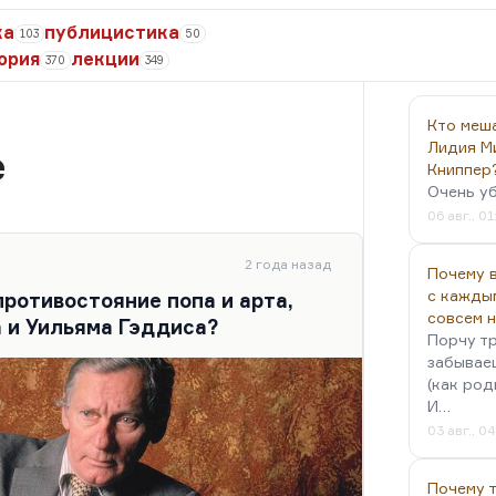
ка
публицистика
103
50
ория
лекции
370
349
Кто меш
Лидия М
e
Книппер
Очень у
06 авг., 01
2 года назад
Почему в
с кажды
ротивостояние попа и арта,
совсем 
 и Уильяма Гэддиса?
Порчу тр
забываеш
(как род
И…
03 авг., 0
Почему 