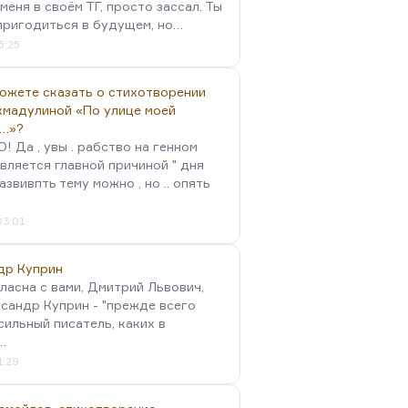
меня в своём ТГ, просто зассал. Ты
пригодиться в будущем, но…
5:25
можете сказать о стихотворении
хмадулиной «По улице моей
…»?
 Да , увы . рабство на генном
вляется главной причиной " дня
Развивпть тему можно , но .. опять
03:01
др Куприн
гласна с вами, Дмитрий Львович,
сандр Куприн - "прежде всего
сильный писатель, каких в
…
1:29