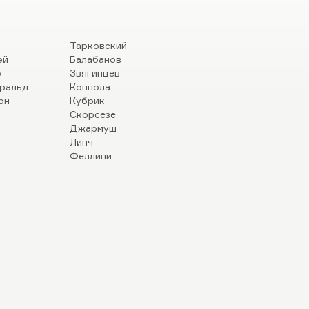
Тарковский
эй
Балабанов
р
Звягинцев
ральд
Коппола
он
Кубрик
Скорсезе
Джармуш
Линч
Феллини