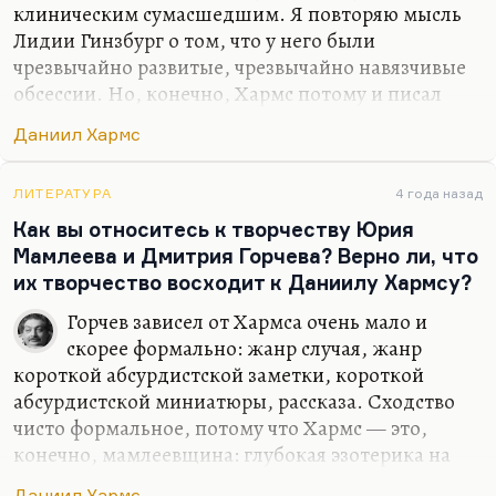
клиническим сумасшедшим. Я повторяю мысль
Лидии Гинзбург о том, что у него были
чрезвычайно развитые, чрезвычайно навязчивые
обсессии. Но, конечно, Хармс потому и писал
удачные детские стихи, что сознание его во
Даниил Хармс
многом было инфантильно. Инфантильно — не
значит примитивно, но это значит, что детская
жестокость, детское отсутствие предрассудков,
ЛИТЕРАТУРА
4 года назад
детская остранение есть в его текстах. Ну,
Как вы относитесь к творчеству Юрия
перечитайте его рассказ «Меня называют
Мамлеева и Дмитрия Горчева? Верно ли, что
капуцином» и сопоставьте с детскими
их творчество восходит к Даниилу Хармсу?
страшилками — и всё становится понятно. Или
Горчев зависел от Хармса очень мало и
«Начало хорошего летнего дня». Или ту же
скорее формально: жанр случая, жанр
«Старуху», которая у моих школьников вызывает
короткой абсурдистской заметки, короткой
всегда такой безумный…
абсурдистской миниатюры, рассказа. Сходство
чисто формальное, потому что Хармс — это,
конечно, мамлеевщина: глубокая эзотерика на
грани безумия. Особенно в «Мире и хохоте», где
Даниил Хармс