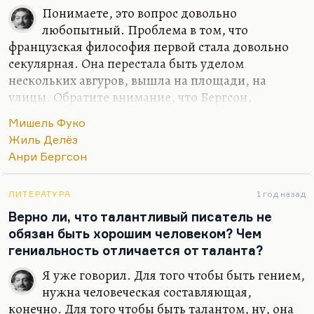
Я сильно подозреваю, что и Чуковский, если бы
Понимаете, это вопрос довольно
он развивался органично, рано или поздно стал
любопытный. Проблема в том, что
бы хорошим лирическим поэтом. У него его
французская философия первой стала довольно
хорошие лирические стихи. Но то, что он был
секулярная. Она перестала быть уделом
задан в литературу игровую,…
нескольких авгуров, вышла на площади, на
улицы. Обратите внимание, что Бергсон,
например, получил своего Нобеля именно по
Мишель Фуко
литературе, например. Именно потому, что
Жиль Делёз
Бергсон замечательно увлекательно излагал, так
Анри Бергсон
сказать, свою философию жизни, хотя
«философия жизни» — это очень бедное и
приблизительное определение. Французская
ЛИТЕРАТУРА
1 год назад
философия перестала быть клановым и кастовым
Верно ли, что талантливый писатель не
занятием. Впоследствии, в двадцатом столетии,
обязан быть хорошим человеком? Чем
она перешла философствовать в кафе, на
гениальность отличается от таланта?
баррикады, она вышла в газетные колонки.
Я уже говорил. Для того чтобы быть гением,
Поэтому литература, естественно, стала с ней…
нужна человеческая составляющая,
конечно. Для того чтобы быть талантом, ну, она