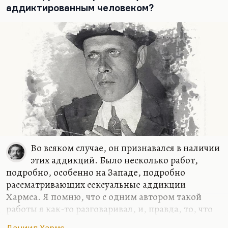
Валерий Попов говорил, что все разоблачения
аддиктированным человеком?
сталинизма по сравнению с одной этой повестью,
полной духоты и страха, абсолютно…
Во всяком случае, он признавался в наличии
этих аддикций. Было несколько работ,
подробно, особенно на Западе, подробно
рассматривающих сексуальные аддикции
Хармса. Я помню, что с одним автором такой
работы я как-то разговаривал, и, правда, то, что
он перечислил как аддикции, казалось мне
Даниил Хармс