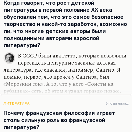
Когда говорят, что рост детской
литературы в первой половине ХХ века
обусловлен тем, что это самое безопасное
творчество и какой-то заработок, возможно
ли, что многие детские авторы были
полноценными авторами взрослой
литературы?
В СССР были два гетто, которые позволяли
пересидеть цензурные засилья: детская
литература, где спасался, например, Сапгир. Я
помню, первое, что прочел у Сапгира, был
«Морозкин сон». А то, что у него «Сонеты на
рубашках» есть, об этом я узнал гораздо позже.
Или, скажем, в детской литературе спасались
Хармс, Введенский и даже Заболоцкий, которому
ЛИТЕРАТУРА
3 года назад
это не очень удавалось, но «Стихи о деревянном
Почему французская философия играет
человечке» у него до слез прекрасны. Наверное,
столь сильную роль во французской
детская литература как раз и была таким гетто.
литературе?