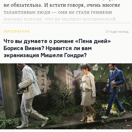
не обязательна. И кстати говоря, очень многие
талантливые люди — они не стали гениями
именно потому, что не хватило человеческой
составляющей, такой вот взрывной детонатор не
сработал. Понимаете, и гению, и таланту дается
ЛИТЕРАТУРА
3 года назад
одинаковый запас способностей. Но либо у вас
Что вы думаете о романе «Пена дней»
есть детонатор, вот это ваше человеческое Я (ну,
Бориса Виана? Нравится ли вам
это как взрыватель у гранаты), либо у вас его нет.
экранизация Мишеля Гондри?
Гений требует «чистоты порядка», как это назвал
Хармс, беспримесности, а таланту можно
остаться вот и таким.