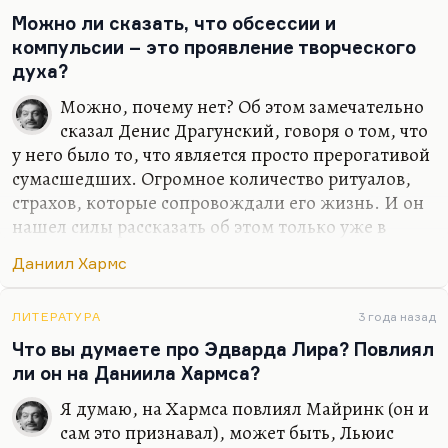
Синявского здесь авторитетно, потому Терц –
Можно ли сказать, что обсессии и
лучший представитель магического реализма в
компульсии – это проявление творческого
литературе 50-60-х и 70-х годов.
духа?
Я высоко оцениваю…
Можно, почему нет? Об этом замечательно
сказал Денис Драгунский, говоря о том, что
у него было то, что является просто прерогативой
сумасшедших. Огромное количество ритуалов,
страхов, которые сопровождали его жизнь. И он
нашел силы рассказать об этом только уже в
зрелые годы. Это и страх за отца, который
Даниил Хармс
выражался во множестве компульсий. Да, это
прерогатива людей, тонко чувствующих мир. Это
особенность людей, у которых с миром более
ЛИТЕРАТУРА
3 года назад
тонкая связь. Я так думаю. Или, может быть, это
Что вы думаете про Эдварда Лира? Повлиял
вариант сюжетостроения: человек защищается от
ли он на Даниила Хармса?
сути мира, придумывая себе ритуалы. Значит, он
Я думаю, на Хармса повлиял Майринк (он и
видит эту суть, по крайней мере, чувствует ее
сам это признавал), может быть, Льюис
интуитивно.