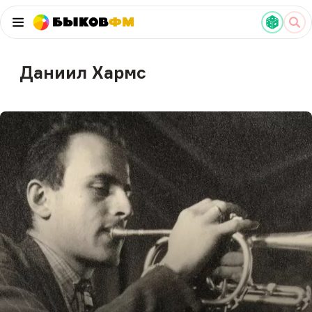
Быков
ФМ
Даниил Хармс