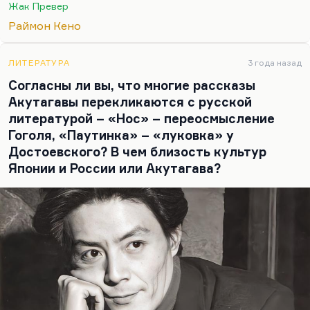
секунду, но мне показалось очень забавным.
Жак Превер
Раймон Кено – гениальный поэт-абсурдист. Я
Раймон Кено
думаю, два таких автора есть – Анри Мишо и
Раймон Кено. Превер более демократичен, более
ЛИТЕРАТУРА
3 года назад
понятен. А Раймон Кено в великолепных
Согласны ли вы, что многие рассказы
кудиновских переводах – уточненный,
Акутагавы перекликаются с русской
язвительный, тончайший автор. Опережаю
литературой – «Нос» – переосмысление
вопрос, а…
Гоголя, «Паутинка» – «луковка» у
Достоевского? В чем близость культур
Японии и России или Акутагава?