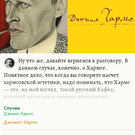
дневники начали издавать…
Ну что же, давайте вернемся к разговору. В
данном случае, конечно, о Хармсе.
Понятное дело, что когда вы говорите насчет
хармсовской эстетики, надо понимать, что Хармс
— это, на мой взгляд, такой русский Кафка,
который исследовал именно психологию
человека, поставленного в условия тотальной
Случаи
несвободы.
Даниил Хармс
Чем отличается реальность XX века от реальности
Даниил Хармс
века XIX? Оказалось, что бессмертие души,