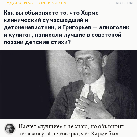
переводчиках.
ПЕДАГОГИКА
ЛИТЕРАТУРА
2 года назад
Как вы объясняете то, что Хармс —
И у Герасимовой есть замечательные
клинический сумасшедший и
исследования о смешном в поэтике обэриутов, и у
детоненавистник, и Григорьев — алкоголик
Лекманова они есть, и у Лощилова. Да многие
и хулиган, написали лучшие в советской
писали, в…
поэзии детские стихи?
Насчёт «лучшие» я не знаю, но объяснить
это я могу. Я не говорю, что Хармс был