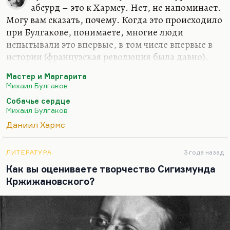
абсурд – это к Хармсу. Нет, не напоминает.
Могу вам сказать, почему. Когда это происходило
при Булгакове, понимаете, многие люди
испытывали это впервые, в том числе впервые в
истории (французская революция была давно).
Поэтика террора формировалась заново. Кстати
Мастер и Маргарита
говоря, эту поэтику террора, этих серых дней и
Михаил Булгаков
ярких, праздничных, оргиастических ночей во
Собачье сердце
многом и создал сам Булгаков. «Мастер и
Михаил Булгаков
Маргарита» – это роман торжествующего
Даниил Хармс
гламура. Кстати говоря, голая вечеринка
Воланда… Многие уже отметили эту параллель, с
танцами в женских платьях, приветы «Гибели
ЛИТЕРАТУРА
3 года назад
богов». Голая вечеринка у Воланда – это прямой
Как вы оцениваете творчество Сигизмунда
привет.
Кржижановского?
Но тогда это все имело не скажу…