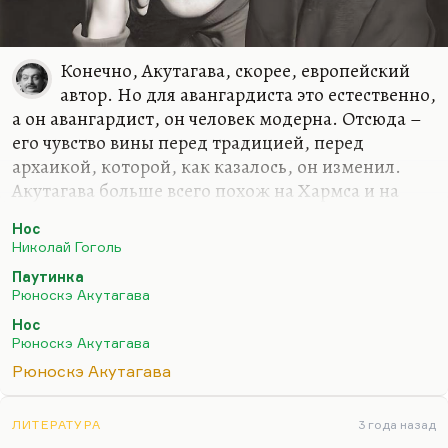
Конечно, Акутагава, скорее, европейский
автор. Но для авангардиста это естественно,
а он авангардист, он человек модерна. Отсюда –
его чувство вины перед традицией, перед
архаикой, которой, как казалось, он изменил.
Акутагава больше всего похож на Хармса и на
Кафку. И притчи их похожи, и мотивы, и
Нос
поведенчески они похожи очень. Кафка и
Николай Гоголь
Акутагава вообще какие-то двойники, ну и Хармс
Паутинка
– это такой тройник, к ним добавляющийся.
Рюноскэ Акутагава
Я думаю, что Акутагава и русская литература,
Нос
вообще японская и русская литература близки по
Рюноскэ Акутагава
одному критерию – по понятию предельности.
Рюноскэ Акутагава
Когда-то БГ очень точно сказал, что японская
литература потому так устремлена к смерти,
ЛИТЕРАТУРА
3 года назад
нацелена на смерть, потому что…