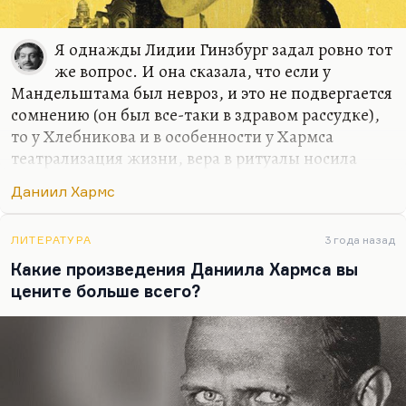
Я однажды Лидии Гинзбург задал ровно тот
же вопрос. И она сказала, что если у
Мандельштама был невроз, и это не подвергается
сомнению (он был все-таки в здравом рассудке),
то у Хлебникова и в особенности у Хармса
театрализация жизни, вера в ритуалы носила
характер почти клинического безумия.
Даниил Хармс
Лидии Гинзбург удалось однажды подсмотреть.
Ей пришлось ночевать в квартире, куда был
ЛИТЕРАТУРА
3 года назад
однажды приглашен и Хармс. И она сквозь
Какие произведения Даниила Хармса вы
дверную щелку, не удержавшись, увидела, как
цените больше всего?
Хармс, перед тем как лечь в постель,
проделывает десяток сложных ритуалов, будучи
один, наедине с собой.
То есть игры Хармса носили характер
чрезвычайно серьезный. И я подозреваю, что его