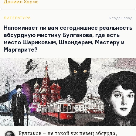
мемуары именно как о поэте. Поэт Заболоцкий
Даниил Хармс
гениальный (думаю, это бесспорно). Введенский
не уступает ему, Хармс, я думаю, тоже.
ЛИТЕРАТУРА
3 года назад
Олейников, хотя он меньше успел сделать, тоже
Напоминает ли вам сегодняшнее реальность
замечательное литературное явление.
абсурдную мистику Булгакова, где есть
Конечно, ОБЭРИУ – самые прямые наследники и
место Шариковым, Швондерам, Мастеру и
ученики Хлебникова, но не только. Искусство…
Маргарите?
Булгаков – не такой уж певец абсурда,