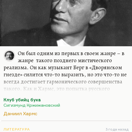
Он был одним из первых в своем жанре – в
жанре такого позднего мистического
реализма. Он как музыкант Берг в «Дворянском
гнезде» силится что-то выразить, но это что-то не
всегда достигает гармонического совершенства
такого. Как и Хармс, это попытка русского
Кафки, но у него есть замечательные догадки.
Клуб убийц букв
Для меня Кржижановский все-таки очень
Сигизмунд Кржижановский
умозрителен, при всем уважении к нему. Я
Даниил Хармс
люблю Кржижановского читать, и не зря Андрей
Донатович Синявский называл его одним из
своих предшественников, учителей. Мнение
ЛИТЕРАТУРА
3 года назад