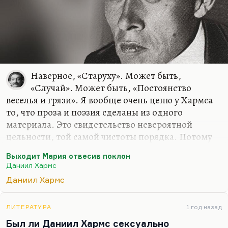
безумие было некоторой сознательной…
Наверное, «Старуху». Может быть,
«Случай». Может быть, «Постоянство
веселья и грязи». Я вообще очень ценю у Хармса
то, что проза и поэзия сделаны из одного
материала. Это свидетельство невероятной
цельности, той самой чистоты порядка. Потому
что обычно проза – это то, что делаешь из себя, а
Выходит Мария отвесив поклон
поэзия – это то, что ты откуда-то получаешь. Но
Даниил Хармс
Хармс, видимо, все это откуда-то получал и умел
Даниил Хармс
это переводить на дневной язык. Ведь абсурд
существования старухи не получает никакого
разрешения, никакого объяснения. Мне очень
ЛИТЕРАТУРА
1 год назад
нравится это произведение. Оно в меру страшное.
Был ли Даниил Хармс сексуально