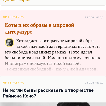
уже сардоническая эта интонация господствует в
гораздо большей степени, чем, например, в
«Шатунах» или в «Московском гамбите»,
ЛИТЕРАТУРА
4 года назад
хармсовское начало, кафкианское начало
Коты и их образы в мировой
чувствуется.
литературе
Мир Хармса стоит на очень зыбкой почве, на
болоте, и религия является единственным
Кот задает в литературе мировой образ
средством как-то это упорядочить. Да и то в
такой значимой альтернативы псу, то есть
гораздо большей степени эта вера — совершенно
это свобода в заданных рамках. И это идеал
по Фрейду — подменяется синдромом…
большинства людей. Именно поэтому котики в
Инстаграме пользуются такой славой.
«Рожденная свободной», как у Джой Адамсон,
львица — она для большинства недостижима.
Домашний лев — это все-таки почти всегда
ЛИТЕРАТУРА
2 года назад
катастрофа. А вот домашний кот,
Не могли бы вы рассказать о творчестве
одомашненный лев — это удобная модель
Раймона Кено?
поведения.
Это и ручная отформатированная оппозиция,