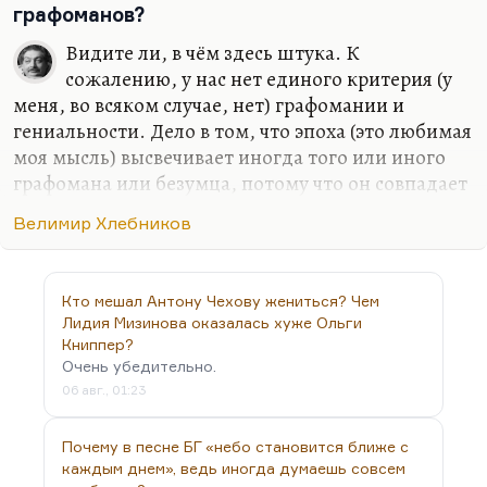
совершенно необязательно. А нужен ли Бог для
графоманов?
существования после смерти? Нет. Он нужен для
Видите ли, в чём здесь штука. К
того, чтобы при жизни не совсем отчаяться. Я в
сожалению, у нас нет единого критерия (у
последнее время замечаю, что как-то Бога вокруг
меня, во всяком случае, нет) графомании и
всё больше. Людей всё меньше, а Бога всё
гениальности. Дело в том, что эпоха (это любимая
больше.
моя мысль) высвечивает иногда того или иного
графомана или безумца, потому что он совпадает
с вектором этой эпохи. Я не думаю, что
Велимир Хлебников
Хлебников — это первый поэт, который начал вот
так писать, который начал внутри традиционного
ямба располагать слова нетрадиционным
Кто мешал Антону Чехову жениться? Чем
образом. Хлебников — не первый человек,
Лидия Мизинова оказалась хуже Ольги
который решил уловить законы времени, не
Книппер?
первый поэт евразийства и так далее. Я уверен,
Очень убедительно.
что подобные великие безумцы были всегда, но
06 авг., 01:23
просто их всерьёз не воспринимали. А здесь луч
эпохи как-то так упал на него, и случайно
Почему в песне БГ «небо становится ближе с
случилось Василию…
каждым днем», ведь иногда думаешь совсем