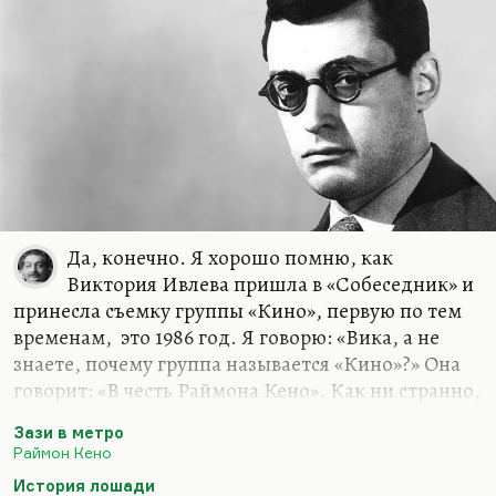
которая ходит туда, куда ей разрешили, и
говорит то, о чем разрешили. Вот ей разрешили
говорить, что фонарь в третьем по счету
переулке, в 3-м Проектируемом проезде не
говорит. И она смело во время прямой линии
говорит: «Не горит фонарь!» — и его…
Да, конечно. Я хорошо помню, как
Виктория Ивлева пришла в «Собеседник» и
принесла съемку группы «Кино», первую по тем
временам, это 1986 год. Я говорю: «Вика, а не
знаете, почему группа называется «Кино»?» Она
говорит: «В честь Раймона Кено». Как ни странно,
кто такой Раймон Кено я знал, читал его в
Зази в метро
переводах Кудинова. И мне эта версия ужасно
Раймон Кено
понравилась. Я не поверил, конечно, ни на
История лошади