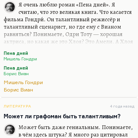
Я очень люблю роман «Пена дней». Я
считаю, что это великая книга. Что касается
фильма Гондри́. Он талантливый режиссёр и
талантливый сценарист, но где ему с Вианом
равняться? Понимаете, Одри Тоту — хорошая
актриса, но какая же это Хлоя? Это Амели. А Хлоя
— это беспомощность, трагедия, даже
Пена дней
девственность в каком-то смысле, невинность,
Мишель Гондри
вот эта нимфея в лёгком. Я вообще «Пену дней»
Пена дней
не могу перечитывать без слёз — ну, таких
Борис Виан
внутренних. Я помню, что я полюбил этот роман,
Мишель Гондри
прочитав крошечную рецензию Адмони,
Борис Виан
вышедшую в «Новом мире». Роман же в России
вышел ещё при застое, на излёте застоя в
гениальном переводе Лунгиной и её учеников,
ЛИТЕРАТУРА
4 года назад
она весь свой переводческий семинар к этому
Может ли графоман быть талантливым?
привлекла. И сколько бы ни было…
Может быть даже гениальным. Понимаете,
в чём здесь штука? Я много раз цитировал