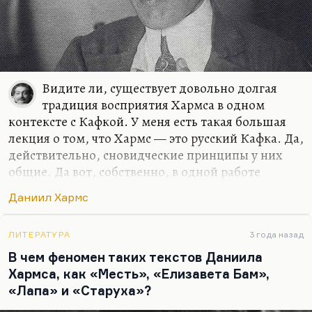
Видите ли, существует довольно долгая
традиция восприятия Хармса в одном
контексте с Кафкой. У меня есть такая большая
лекция о том, что Хармс — это русский Кафка. Да,
действительно, сновидческие принципы у них
общие. Да вот, собственно, в одной работе
Ирины Лукьяновой как раз рассматривается эта
Даниил Хармс
идея о том, что главная черта кошмара — это
неясность в главном и детализация в частном. И
действительно, детали у Хармса и у Кафки всегда
ЛИТЕРАТУРА
3 года назад
очень точны, а целое абсурдно, непонятно и
В чем феномен таких текстов Даниила
загадочно. Вот эта таинственность повседневного
Хармса, как «Месть», «Елизавета Бам»,
быта, таинственность всех причин и мотивов при
«Лапа» и «Старуха»?
дикой наглядности и узнаваемости деталей. Как