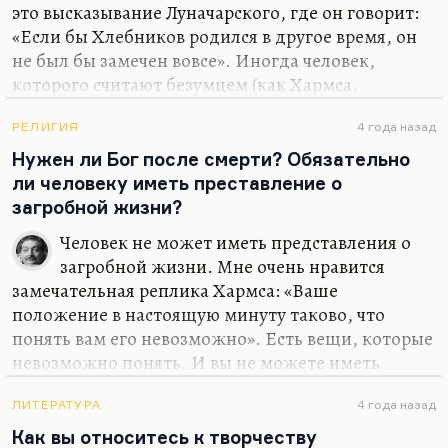
это высказывание Луначарского, где он говорит:
«Если бы Хлебников родился в другое время, он
не был бы замечен вовсе». Иногда человек,
которого считают безумцем (как Хармса,
например), может оказаться в 30-е годы гением,
потому что, как и многие безумцы, он с гораздо
РЕЛИГИЯ
4 года назад
большей чуткостью и гораздо раньше ощущает
Нужен ли Бог после смерти? Обязательно
катастрофические перемены. Родись в другое
ли человеку иметь преставление о
время Ахматова, она могла бы просто не
загробной жизни?
состояться. Родись в другое время Маяковский, он
Человек не может иметь представления о
мог бы стать правильным поэтом… И у него были
загробной жизни. Мне очень нравится
такие шансы, его ранние стихи такими и были. В
замечательная реплика Хармса: «Ваше
общем, никогда не поймёшь, никогда не знаешь.
положение в настоящую минуту таково, что
Поэтому то, что сегодня кажется графоманией,…
понять вам его невозможно». Есть вещи, которые
невозможно понять. И вы не можете иметь
представление о загробной жизни. Вы можете
иметь пожелания. Возможно, они будут
ЛИТЕРАТУРА
4 года назад
услышаны. Возможно — нет. Но знать
Как вы относитесь к творчеству