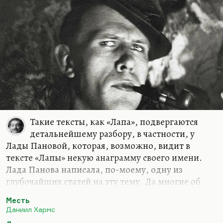
правило унизительных, как правило,
чудовищных. Это все, конечно, Хармс и Кафка.
Это…
Такие тексты, как «Лапа», подвергаются
детальнейшему разбору, в частности, у
Лады Пановой, которая, возможно, видит в
тексте «Лапы» некую анаграмму своего имени.
Лада Панова написала, по-моему, одну из
глубочайших статей на эту тему. Да многие об
этом пишут. «Лапа» — это текст, написанный, на
Месть
мой взгляд, абсолютно в игровой традиции,
Даниил Хармс
подвергается чрезвычайно серьезной