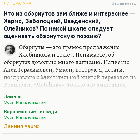
личность, драгоценность человеческой жизни —
ЛИТЕРАТУРА
3 года назад
это не такие уж абсолютные материи. И вот герои
Кто из обэриутов вам ближе и интереснее —
Хармса — это двухмерные люди в двухмерном
Хармс, Заболоцкий, Введенский,
мире, которые помнят о своей трехмерности, но
Олейников? По какой шкале следует
помнят рудиментарно. На самом деле они
оценивать обэриутскую поэзию?
сведены к абсолютной плоскости. И вот эти
плоские люди, которых не жалко, у…
Обэриуты — это прямое продолжение
Хлебникова и тоже… Понимаете, об
обэриутах довольно много написано. Написано
Аней Герасимовой, Умкой, которую я, кстати,
поздравляю с блистательной книгой переводов из
Венцловы, «Metelinga», только что вышедшей.
Лучших поэтических переводов я не читал за
Ламарк
последнее время просто! Мало того что она
Осип Мандельштам
великолепный оригинальный поэт и бард, и мало
Воронежские тетради
того что она замечательный исследователь
Осип Мандельштам
обэриутов… Я впервые столкнулся с Умкой-
Даниил Хармс
переводчицей. Найдите эту книгу. Это к вопросу
о Венцлове и о лучших современных