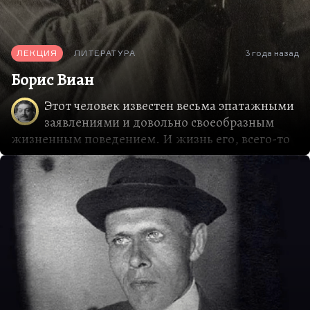
ЛЕКЦИЯ
ЛИТЕРАТУРА
3 года назад
Борис Виан
Этот человек известен весьма эпатажными
заявлениями и довольно своеобразным
жизненным поведением. И жизнь его, всего-то
40-летняя, 39-летняя,— трагическая жизнь,
жизнь непризнанного гения. Хотя сам он
субъективно себя чувствовал человеком
довольно счастливым, как ни странно, легким,
веселым, знаменитым — а слава для Виана не
последнее дело, хотя финансово состоятельным
он так и не стал, и экранизации книг его, причем
не лучших, начались только под конец его. Как
раз во время премьеры этой экранизации он и
умер, на 50-й, примерно, минуте от сердечного