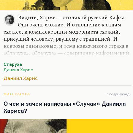
Видите, Хармс — это такой русский Кафка.
Они очень схожие. И отношение к отцам
схожее, и комплекс вины модерниста схожий,
присущий человеку, рвущему с традицией. И
неврозы одинаковые, и тема навязчивого страха в
«Старухе». «Старуха» — совершенно кафкианский
рассказ. Но при этом Хармс добрее и уязвимее,
Старуха
может быть, за счет душевной болезни, которую
Даниил Хармс
он сознавал. Ключевое слово — вырождение,
Даниил Хармс
потому что Шварц со своей обычной жестокой,
милосердной точностью написал:
«Хорошо, что у
Хармса не было детей, дети были бы уже совсем
ЛИТЕРАТУРА
3 года назад
безумные.
»
О чем и зачем написаны «Случаи» Даниила
Хармса?
Если знать биографию Ивана Ювачева,
хармсовского отца, то многое в Хармсе
становится понятнее. А сейчас его сочинения,