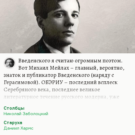
на самоедские и мучительные кафкианские
дневники, на его же записки, в частности
предсмертные. И отношение Хармса к отцу
исчерпывающе описано в тексте Кафки «Письмо
к отцу».
Тут проблема в том, что модернизм всегда
томится раскаянием, потому что он всегда —
резкое…
Введенского я считаю огромным поэтом.
Вот Михаил Мейлах – главный, вероятно,
знаток и публикатор Введенского (наряду с
Герасимовой). ОБЭРИУ – последний всплеск
Серебряного века, последнее великое
литературное течение русского модерна, уже
несущее, конечно, определенные черты
Столбцы
вырождения и самопародии. Но все равно оно
Николай Заболоцкий
гениальное.
Старуха
Роскина о Заболоцком оставила гениальные
Даниил Хармс