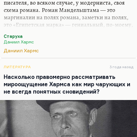
писателя, во всяком случае, у модерниста, своя
схема романа. Роман Мандельштама — это
маргиналии на полях романа, заметки на полях,
это «Египетская марка» — гениальный, по-моему,
текст, конспект вместо текста. Роман поздней
Старуха
Веры Пановой, которая отошла от
Даниил Хармс
социалистического реализма, назывался
Даниил Хармс
«Конспект романа». Роман Хармса — это
«Старуха». Это такой как бы концентрированный
Майринк, страшно сгущенный. И как мне сказал
ЛИТЕРАТУРА
3 года назад
Валерий Попов:
«Об ужасах сталинского времени
Насколько правомерно рассматривать
ужас «Старухи» — казалось бы, совершенно
мироощущение Хармса как мир чарующих и
сюрреалистической, далекой от реализма — говорит
не всегда понятных сновидений?
гораздо больше, чем практически все тексты его…