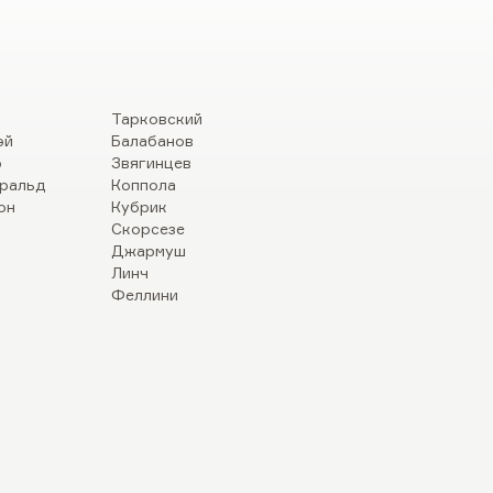
Тарковский
эй
Балабанов
р
Звягинцев
ральд
Коппола
он
Кубрик
Скорсезе
Джармуш
Линч
Феллини