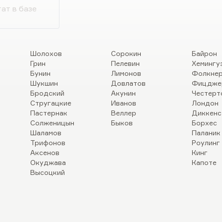
ат в базе
Шолохов
Сорокин
Байрон
Грин
Пелевин
Хемингу
Бунин
Лимонов
Фолкне
Шукшин
Довлатов
Фицдже
Бродский
Акунин
Честерт
Стругацкие
Иванов
Лондон
Пастернак
Веллер
Диккенс
Солженицын
Быков
Борхес
Шаламов
Паланик
Трифонов
Роулинг
Аксенов
Кинг
Окуджава
Капоте
Высоцкий