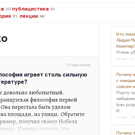
ка
публицистика
103
50
ория
лекции
370
349
ко
Кто меш
Лидия М
Книппер
Очень у
06 авг., 01
3 года назад
лософия играет столь сильную
Почему в
с кажды
тературе?
совсем 
ос довольно любопытный.
Порчу тр
французская философия первой
забываеш
(как род
 Она перестала быть уделом
И…
 на площади, на улицы. Обратите
03 авг., 0
пример, получил своего Нобеля
ример. Именно потому, что
Почему 