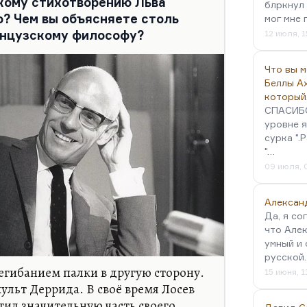
зкому стихотворению Льва
тва… Они сами не постмодернисты,
блркнул 
? Чем вы объясняете столь
мог мне 
тмодерна. А то, что постмодерн —
анцузскому философу?
12 июля, 1
Что вы 
Беллы А
который
СПАСИБО!
уровне я
сурка ".
"…
09 июля, 
Алексан
Да, я со
что Алек
умный и 
русской
гибанием палки в другую сторону.
15 июня, 1
ульт Деррида. В своё время Лосев
атил значительную часть своего