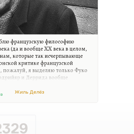
юблю французскую философию
ека (да и вообще XX века в целом,
инам, которые так исчерпывающе
онской критике французской
й, пожалуй, я выделяю только Фуко
ж Бодрийяр и Деррида вообще
здражение. Проще всего сказать,
имаю. Многие так и скажут — и
Жиль Делёз
ёз
, по-моему, это сугубое
2329