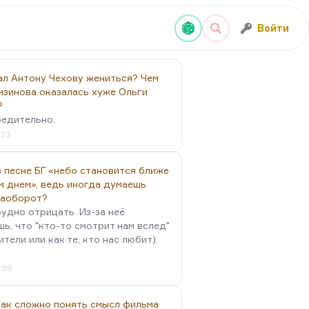
Войти
ал Антону Чехову жениться? Чем
изинова оказалась хуже Ольги
?
бедительно.
:23
 песне БГ «небо становится ближе
м днем», ведь иногда думаешь
наоборот?
удно отрицать. Из-за неё
ь, что "кто-то смотрит нам вслед"
ители или как те, кто нас любит).
4:58
так сложно понять смысл фильма