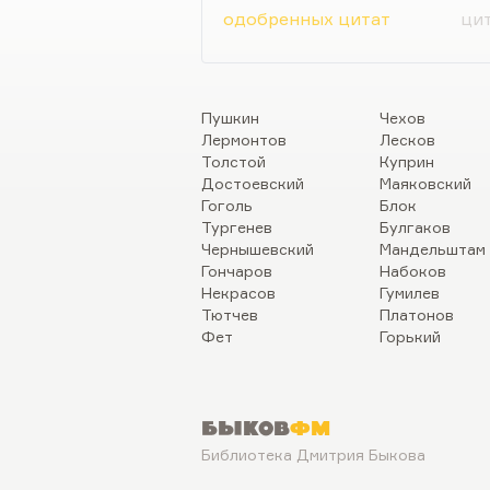
одобренных цитат
цит
Пушкин
Чехов
Лермонтов
Лесков
Толстой
Куприн
Достоевский
Маяковский
Гоголь
Блок
Тургенев
Булгаков
Чернышевский
Мандельштам
Гончаров
Набоков
Некрасов
Гумилев
Тютчев
Платонов
Фет
Горький
Быков
ФМ
Библиотека Дмитрия Быкова