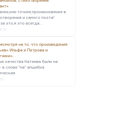
амойлов, стихотворение
ант»
ализ,или точнее,проникновение в
отворения и самого поэта!
за это,я это всегда…
9:21
есмотря на то, что произведения
ьев» Ильфа и Петрова и
тчики»…
ые качества Катаева были на
- в слове "на" апшибка
ическая
:20