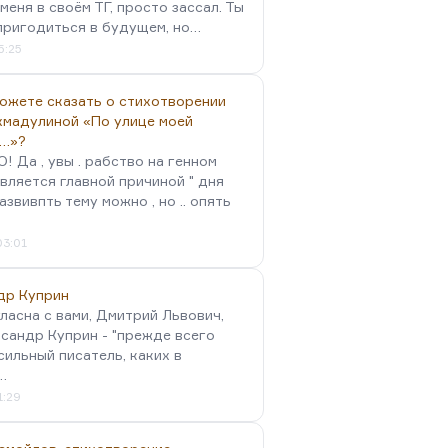
меня в своём ТГ, просто зассал. Ты
пригодиться в будущем, но…
5:25
можете сказать о стихотворении
хмадулиной «По улице моей
…»?
 Да , увы . рабство на генном
вляется главной причиной " дня
Развивпть тему можно , но .. опять
03:01
др Куприн
гласна с вами, Дмитрий Львович,
сандр Куприн - "прежде всего
сильный писатель, каких в
…
1:29