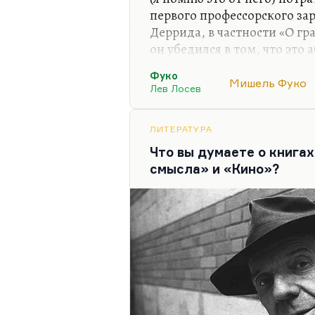
первого профессорского за
Деррида, в частности «О гр
он убедился в том, что это
безмыслие. Он ещё и этого 
Фуко
тогда первых профессорских
Мишель Фуко
Лев Лосев
касается стихотворения пр
мыслителем, и стихотворен
Оно, во-первых, прекрасно 
ЛИТЕРАТУРА
нравится, когда человек с 
Что вы думаете о книга
притворяться и…
смысла» и «Кино»?