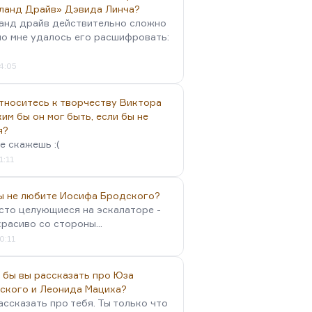
ланд Драйв» Дэвида Линча?
анд драйв действительно сложно
но мне удалось его расшифровать:
4:05
тноситесь к творчеству Виктора
им бы он мог быть, если бы не
я?
е скажешь :(
1:11
вы не любите Иосифа Бродского?
осто целующиеся на эскалаторе -
красиво со стороны...
0:11
 бы вы рассказать про Юза
ского и Леонида Мациха?
ассказать про тебя. Ты только что