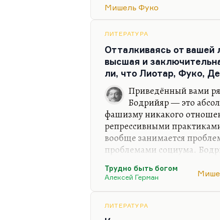
Бергсон замечательно увлек
Мишель Фуко
философию жизни, хотя «ф
бедное и приблизительное 
философия перестала быть 
ЛИТЕРАТУРА
Впоследствии, в двадцатом
Отталкиваясь от вашей 
философствовать в кафе, на
высшая и заключительн
колонки. Поэтому литератур
ли, что Лиотар, Фуко, 
Приведённый вами ря
Бодрийяр — это абсо
фашизму никакого отношени
репрессивными практиками
вообще занимается пробле
проблемами социума. Бодр
постмодернист, или во вся
Трудно быть богом
постмодерна он находится г
Мише
Алексей Герман
Лиотаре судить не берусь, 
Делёз, когда он придумал г
ЛИТЕРАТУРА
Гваттари, когда они придум