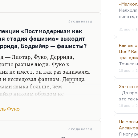
ательно излагал, так сказать, свою
«Малхол
илософия жизни» — это очень
Малхолл
определение. Французская
понять, 
клановым и кастовым занятием.
3 года назад
…
 столетии, она перешла
31 июля, 1
лекции «Постмодернизм как
 баррикады, она вышла в газетные
ая стадия фашизма» выходит
а, естественно, стала с ней…
Деррида, Бодрийяр — фашисты?
Как вы о
Цоя? Как
д — Лиотар, Фуко, Деррида,
трагеди
лютно разные люди. Фуко к
Точнее н
я не имеет, он как раз занимался
16 июля, 2
 и исследовал фашизм. Деррида
мами языка больше, чем
За что 
ийяр никоим образом не
...Да пр
это так 
ком случае в моём понимании
16 июля, 2
де-то абсолютно в стороне. О
ль Фуко
поскольку недостаточно его знаю.
Не могли
рибницу, ризому, Делёз и
Алешков
3 года назад
али эту структуру
Я могу р