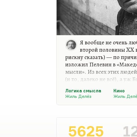
Я вообще не очень л
второй половины XX в
рискну сказать) — по прич
изложил Пелевин в «Макед
мысли». Из всех этих люде
(и то, далеко не всё), а у
вызывают у меня глухое ра
Логика смысла
Кино
что я просто ничего не пон
Жиль Делёз
Жиль Дел
будут, наверное, правы. Но
шарлатанство.
5625
1