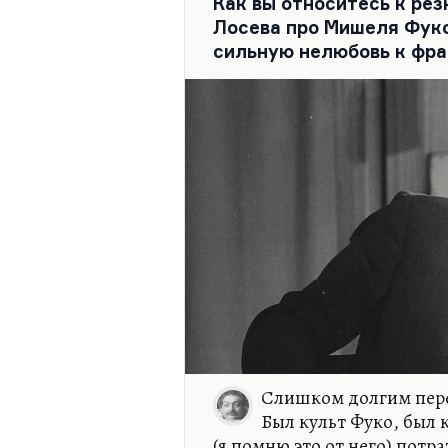
Как вы относитесь к ре
постмодернистского общес
Лосева про Мишеля Фуко
они исследуют феномен пос
сильную нелюбовь к фр
это…
Слишком долгим пере
Был культ Фуко, был к
(я помню это от него) потр