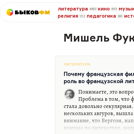
литература
кино
музы
4693
655
Быков
ФМ
религия
педагогика
ист
152
180
Мишель Фу
ЛИТЕРАТУРА
Почему французская фи
роль во французской ли
Понимаете, это вопр
Проблема в том, что 
стала довольно секулярная.
нескольких авгуров, вышла
внимание, что Бергсон, на
именно по литературе, нап