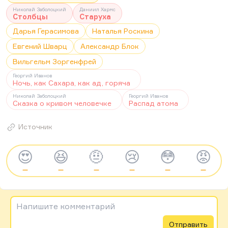
Николай Заболоцкий
Даниил Хармс
Столбцы
Старуха
Дарья Герасимова
Наталья Роскина
Евгений Шварц
Александр Блок
Вильгельм Зоргенфрей
Георгий Иванов
Ночь, как Сахара, как ад, горяча
Николай Заболоцкий
Георгий Иванов
Сказка о кривом человечке
Распад атома
Источник
😍
😆
🤨
😢
😳
😡
—
—
—
—
—
—
Напишите комментарий
Отправить