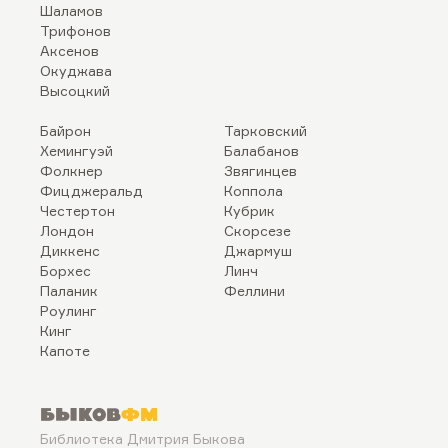
Шаламов
Трифонов
Аксенов
Окуджава
Высоцкий
Байрон
Тарковский
Хемингуэй
Балабанов
Фолкнер
Звягинцев
Фицджеральд
Коппола
Честертон
Кубрик
Лондон
Скорсезе
Диккенс
Джармуш
Борхес
Линч
Паланик
Феллини
Роулинг
Кинг
Капоте
Быков
ФМ
Библиотека Дмитрия Быкова