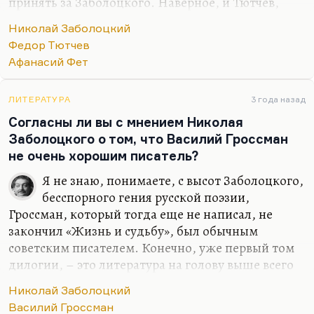
принять за Заболоцкого. Наверное, и Тютчев,
хотя мне-то как раз кажется, что Заболоцкий –
Николай Заболоцкий
поэт более ровный. У Тютчева есть как и
Федор Тютчев
безусловные шедевры, так и безусловные
Афанасий Фет
провалы. А у Фета, скажем, или у Заболоцкого,
провалов нет.
ЛИТЕРАТУРА
3 года назад
Наверное, потому что идеология никак не
Согласны ли вы с мнением Николая
сказывалась на их литературных занятиях. Фет
Заболоцкого о том, что Василий Гроссман
всю свою идеологическую составляющую
не очень хорошим писатель?
направлял в прозу, в очерки, в воспоминания. В
текстах это не сказывалось. У Тютчева не
Я не знаю, понимаете, с высот Заболоцкого,
сказывалось.
бесспорного гения русской поэзии,
Гроссман, который тогда еще не написал, не
Ну вот, любимое…
закончил «Жизнь и судьбу», был обычным
советским писателем. Конечно, уже первый том
дилогии, – это литература на голову выше всего
того, что написано было тогда о Великой
Николай Заболоцкий
Отечественной войне. У меня к Гроссману могут
Василий Гроссман