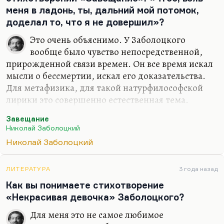
полной духоты и страха, абсолютно…
меня в ладонь, ты, дальний мой потомок,
доделал то, что я не довершил»?
Это очень объяснимо. У Заболоцкого
вообще было чувство непосредственной,
прирожденной связи времен. Он все время искал
мысли о бессмертии, искал его доказательства.
Для метафизика, для такой натурфилософской
лирики это совершенно естественная тема.
Заболоцкий не принимал смерть, не понимал ее.
Завещание
Он говорил, что природа не может бесконечно
Николай Заболоцкий
лепить черновики, не может бросать в корзину
Николай Заболоцкий
бесчисленные полчища людей: люди должны
где-то оставаться. И для него смерть – это не
присоединение к большинству, а присоединение
ЛИТЕРАТУРА
3 года назад
к какой-то электрической цепи, к какой-то цепи
Как вы понимаете стихотворение
наследственных (или иных каких-то) связей.
«Некрасивая девочка» Заболоцкого?
Человек не изолирован – ни в истории, ни в
Для меня это не самое любимое
географии. Человек живет не в своем…