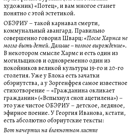
художник) «Потец», и вам многое станет
понятно с этой эстетикой.
ОБЭРИУ – такой карнавал смерти,
коммунальный авангард. Правильно
совершенно говорил Шварц:
«После Хармса не
могло быть детей. Дальше – полное вырождение».
В некотором смысле Хармс и есть один из
могильщиков и одновременно один из
покойников великой культуры 19-го и 20-го
столетия. Уже у Блока есть зачатки
обэриутства, а у Зоргенфрея самое известное
стихотворение – «Гражданина окликает
гражданин» («Вспыхнул сноп ацетилена») –
это уже чистое ОБЭРИУ – детское, ледяное,
эфирное поение. У Георгия Иванова, кстати,
есть абсолютно обэриутские тексты:
Вот начертил на блокнотном листке