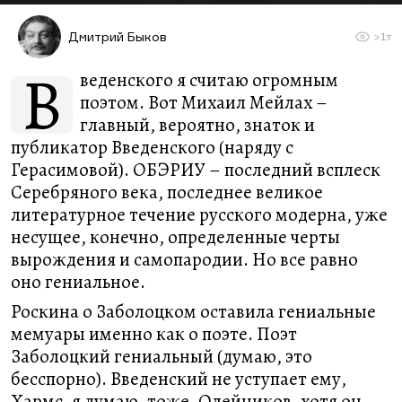
Дмитрий Быков
>1т
В
веденского я считаю огромным
поэтом. Вот Михаил Мейлах –
главный, вероятно, знаток и
публикатор Введенского (наряду с
Герасимовой). ОБЭРИУ – последний всплеск
Серебряного века, последнее великое
литературное течение русского модерна, уже
несущее, конечно, определенные черты
вырождения и самопародии. Но все равно
оно гениальное.
Роскина о Заболоцком оставила гениальные
мемуары именно как о поэте. Поэт
Заболоцкий гениальный (думаю, это
бесспорно). Введенский не уступает ему,
Хармс, я думаю, тоже. Олейников, хотя он