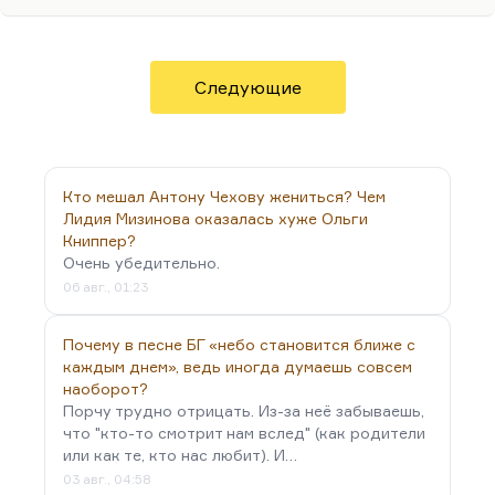
быть какие-то свои претензии. Я никогда не
соглашусь, что это «соцреализм с человеческим
лицом». Конечно, Гроссман мыслитель. Может,
он больше публицист, но он мыслитель. В его
Следующие
романе есть замечательные мысли и образные
замечательные. Конечно, Крымов – не тот герой,
который нравится ему самому и ему самому
интересен, но Штрум – это могучий автопортрет,
Кто мешал Антону Чехову жениться? Чем
…
Лидия Мизинова оказалась хуже Ольги
Книппер?
Очень убедительно.
06 авг., 01:23
Почему в песне БГ «небо становится ближе с
каждым днем», ведь иногда думаешь совсем
наоборот?
Порчу трудно отрицать. Из-за неё забываешь,
что "кто-то смотрит нам вслед" (как родители
или как те, кто нас любит). И…
03 авг., 04:58