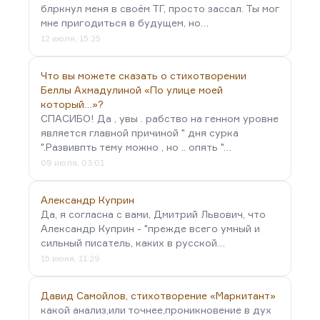
блркнул меня в своём ТГ, просто зассал. Ты мог
мне пригодиться в будущем, но…
12 июля, 15:25
Что вы можете сказать о стихотворении
Беллы Ахмадулиной «По улице моей
который…»?
СПАСИБО! Да , увы . рабство на генном уровне
является главной причиной " дня сурка
".Развивпть тему можно , но .. опять "…
09 июля, 03:01
Александр Куприн
Да, я согласна с вами, Дмитрий Львович, что
Александр Куприн - "прежде всего умный и
сильный писатель, каких в русской…
15 июня, 11:29
Давид Самойлов, стихотворение «Маркитант»
какой анализ,или точнее,проникновение в дух