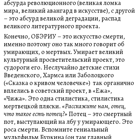
абсурда революционного (великая ломка
мира, великий авангард в искусстве), с другой
– это абсурд великой деградации, распад
великого литературного проекта.
Конечно, ОБЭРИУ – это искусство смерти,
именно поэтому оно так много говорит об
умирающих, о мертвых. Умирает великий
культурный просветительский проект, это
судороги его. Неслучайно детские стихи
Введенского, Хармса или Заболоцкого
(«Сказка о кривом человечке») так органично
вплелись в советский проект, в «Ежа»,
«Чижа». Это одна стилистика, стилистика
мертвецкой пляски.
«Расскажите нам, отец,
что такое есть потец?»
Потец – это смертный
пот, выступающий на лбу у умирающего. Это
роса смерти. Вспомните гениальный
мультфильм Буркина (он там главный