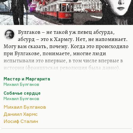
Булгаков – не такой уж певец абсурда,
абсурд – это к Хармсу. Нет, не напоминает.
Могу вам сказать, почему. Когда это происходило
при Булгакове, понимаете, многие люди
испытывали это впервые, в том числе впервые в
истории (французская революция была давно).
Поэтика террора формировалась заново. Кстати
Мастер и Маргарита
говоря, эту поэтику террора, этих серых дней и
Михаил Булгаков
ярких, праздничных, оргиастических ночей во
Собачье сердце
многом и создал сам Булгаков. «Мастер и
Михаил Булгаков
Маргарита» – это роман торжествующего
Михаил Булгаков
гламура. Кстати говоря, голая вечеринка
Даниил Хармс
Воланда… Многие уже отметили эту параллель, с
Иосиф Сталин
танцами в женских платьях, приветы «Гибели
богов». Голая вечеринка у Воланда – это прямой