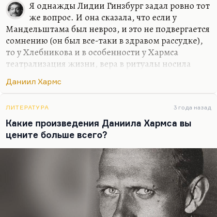
Я однажды Лидии Гинзбург задал ровно тот
же вопрос. И она сказала, что если у
Мандельштама был невроз, и это не подвергается
сомнению (он был все-таки в здравом рассудке),
то у Хлебникова и в особенности у Хармса
театрализация жизни, вера в ритуалы носила
характер почти клинического безумия.
Даниил Хармс
Лидии Гинзбург удалось однажды подсмотреть.
Ей пришлось ночевать в квартире, куда был
ЛИТЕРАТУРА
3 года назад
однажды приглашен и Хармс. И она сквозь
Какие произведения Даниила Хармса вы
дверную щелку, не удержавшись, увидела, как
цените больше всего?
Хармс, перед тем как лечь в постель,
проделывает десяток сложных ритуалов, будучи
один, наедине с собой.
То есть игры Хармса носили характер
чрезвычайно серьезный. И я подозреваю, что его
безумие было некоторой сознательной…