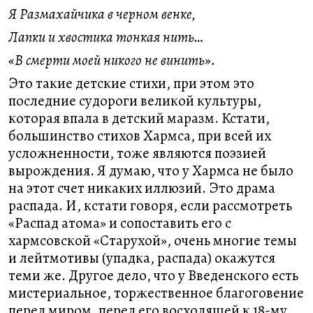
Я Размахайчика в черном венке,
Лапки и хвостика тонкая нить…
«В смерти моей никого не винить».
Это такие детские стихи, при этом это
последние судороги великой культуры,
которая впала в детский маразм. Кстати,
большинство стихов Хармса, при всей их
усложненности, тоже являются поэзией
вырождения. Я думаю, что у Хармса не было
на этот счет никаких иллюзий. Это драма
распада. И, кстати говоря, если рассмотреть
«Распад атома» и сопоставить его с
хармсовской «Старухой», очень многие темы
и лейтмотивы (упадка, распада) окажутся
теми же. Другое дело, что у Введенского есть
мистериальное, торжественное благоговение
перед миром, перед его восходящей к 18-му