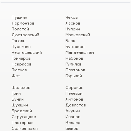
Пушкин
Чехов
Лермонтов
Лесков
Толстой
Куприн
Достоевский
Маяковский
Гоголь
Блок
Тургенев
Булгаков
Чернышевский
Мандельштам
Гончаров
Набоков
Некрасов
Гумилев
Тютчев
Платонов
Фет
Горький
Шолохов
Сорокин
Грин
Пелевин
Бунин
Лимонов
Шукшин
Довлатов
Бродский
Акунин
Стругацкие
Иванов
Пастернак
Веллер
Солженицын
Быков