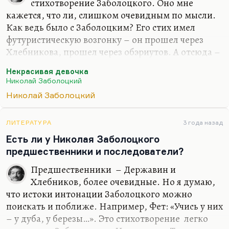
стихотворение Заболоцкого. Оно мне
кажется, что ли, слишком очевидным по мысли.
Как ведь было с Заболоцким? Его стих имел
футуристическую возгонку – он прошел через
Хлебникова, прошел через обэриутов. А отсюда –
некий налет сюрреализма в его стихах: например,
Некрасивая девочка
«сосны стоят среди скопища душ», вот эти их
Николай Заболоцкий
кроны. Или вот тот же «Лебедь…» – «животное,
Николай Заболоцкий
полное грез». Сказано просто, но при этом с
некоторым остранением, по-детски, даже где-то
инфантильно.
ЛИТЕРАТУРА
3 года назад
Есть ли у Николая Заболоцкого
Самые простые мысли:
предшественники и последователи?
Человеческой силе
Предшественники – Державин и
Не положен предел:
Хлебников, более очевидные. Но я думаю,
Он, и стоя в могиле,
что истоки интонации Заболоцкого можно
поискать и поближе. Например, Фет: «Учись у них
Сделал то, что хотел, –
– у дуба, у березы…». Это стихотворение легко
приобретают при…