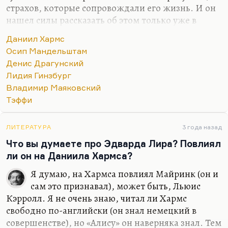
страхов, которые сопровождали его жизнь. И он
нашел силы рассказать об этом только уже в
зрелые годы. Это и страх за отца, который
Даниил Хармс
выражался во множестве компульсий. Да, это
Осип Мандельштам
прерогатива людей, тонко чувствующих мир. Это
Денис Драгунский
особенность людей, у которых с миром более
Лидия Гинзбург
тонкая связь. Я так думаю. Или, может быть, это
Владимир Маяковский
вариант сюжетостроения: человек защищается от
Тэффи
сути мира, придумывая себе ритуалы. Значит, он
видит эту суть, по крайней мере, чувствует ее
интуитивно.
ЛИТЕРАТУРА
3 года назад
Что вы думаете про Эдварда Лира? Повлиял
Вообще, компульсии – это такие конвульсии духа
ли он на Даниила Хармса?
всегда. Я…
Я думаю, на Хармса повлиял Майринк (он и
сам это признавал), может быть, Льюис
Кэрролл. Я не очень знаю, читал ли Хармс
свободно по-английски (он знал немецкий в
совершенстве), но «Алису» он наверняка знал. Тем