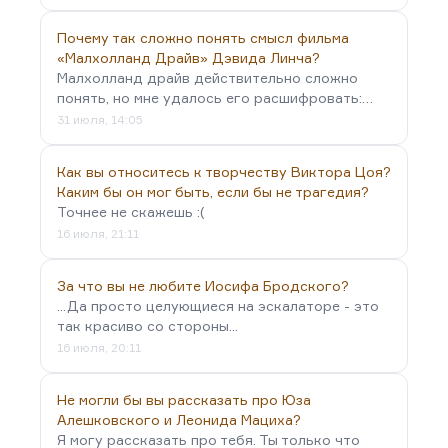
Почему так сложно понять смысл фильма
«Малхолланд Драйв» Дэвида Линча?
Малхолланд драйв действительно сложно
понять, но мне удалось его расшифровать:…
31 июля, 14:05
Как вы относитесь к творчеству Виктора Цоя?
Каким бы он мог быть, если бы не трагедия?
Точнее не скажешь :(
16 июля, 21:11
За что вы не любите Иосифа Бродского?
...Да просто целующиеся на эскалаторе - это
так красиво со стороны...
16 июля, 20:11
Не могли бы вы рассказать про Юза
Алешковского и Леонида Мациха?
Я могу рассказать про тебя. Ты только что