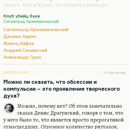
такого. Как и Хармс, это попытка русского
Кафки, но у него есть замечательные догадки.
Клуб убийц букв
Для меня Кржижановский все-таки очень
Сигизмунд Кржижановский
умозрителен, при всем уважении к нему. Я
Сигизмунд Кржижановский
люблю Кржижановского читать, и не зря Андрей
Даниил Хармс
Донатович Синявский называл его одним из
Франц Кафка
своих предшественников, учителей. Мнение
Андрей Синявский
Синявского здесь авторитетно, потому Терц –
Александр Грин
лучший представитель магического реализма в
литературе 50-60-х и 70-х годов.
ЛИТЕРАТУРА
3 года назад
Я высоко оцениваю…
Можно ли сказать, что обсессии и
компульсии – это проявление творческого
духа?
Можно, почему нет? Об этом замечательно
сказал Денис Драгунский, говоря о том, что
у него было то, что является просто прерогативой
сумасшедших. Огромное количество ритуалов,