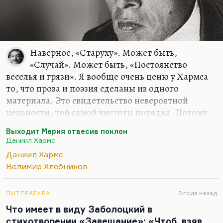
Наверное, «Старуху». Может быть,
«Случай». Может быть, «Постоянство
веселья и грязи». Я вообще очень ценю у Хармса
то, что проза и поэзия сделаны из одного
материала. Это свидетельство невероятной
цельности, той самой чистоты порядка. Потому
что обычно проза – это то, что делаешь из себя, а
Выходит Мария отвесив поклон
поэзия – это то, что ты откуда-то получаешь. Но
Даниил Хармс
Хармс, видимо, все это откуда-то получал и умел
Даниил Хармс
это переводить на дневной язык. Ведь абсурд
Велимир Хлебников
существования старухи не получает никакого
разрешения, никакого объяснения. Мне очень
нравится это произведение. Оно в меру страшное.
ЛИТЕРАТУРА
3 года назад
Валерий Попов говорил, что все разоблачения
Что имеет в виду Заболоцкий в
сталинизма по сравнению с одной этой повестью,
стихотворении «Завещание»: «Чтоб, взяв