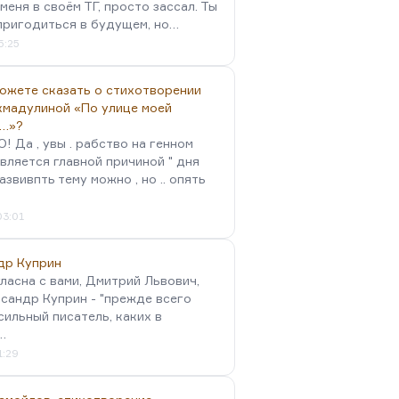
меня в своём ТГ, просто зассал. Ты
пригодиться в будущем, но…
5:25
можете сказать о стихотворении
хмадулиной «По улице моей
…»?
 Да , увы . рабство на генном
вляется главной причиной " дня
Развивпть тему можно , но .. опять
03:01
др Куприн
гласна с вами, Дмитрий Львович,
сандр Куприн - "прежде всего
сильный писатель, каких в
…
1:29