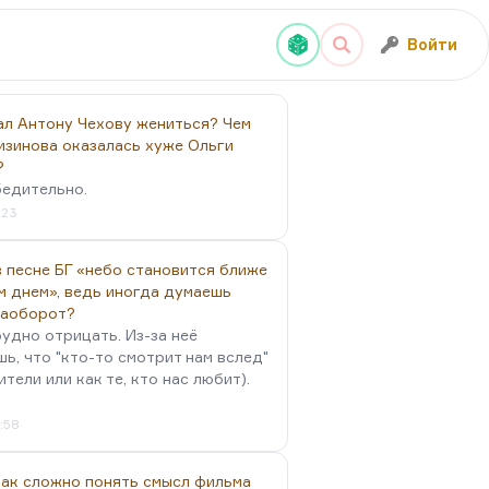
Войти
ал Антону Чехову жениться? Чем
изинова оказалась хуже Ольги
?
бедительно.
:23
 песне БГ «небо становится ближе
м днем», ведь иногда думаешь
наоборот?
удно отрицать. Из-за неё
ь, что "кто-то смотрит нам вслед"
ители или как те, кто нас любит).
4:58
так сложно понять смысл фильма