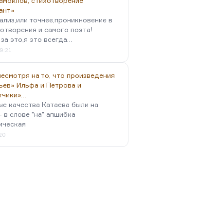
амойлов, стихотворение
ант»
ализ,или точнее,проникновение в
отворения и самого поэта!
за это,я это всегда…
9:21
есмотря на то, что произведения
ьев» Ильфа и Петрова и
тчики»…
ые качества Катаева были на
- в слове "на" апшибка
ическая
:20