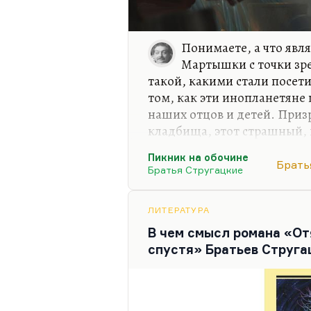
Понимаете, а что явл
Мартышки с точки зр
такой, какими стали посети
том, как эти инопланетяне 
наших отцов и детей. Приз
кладбища, этот страшный,
фантом (конечно, намек на 
Пикник на обочине
бесконечное воскрешение);
Брать
Братья Стругацкие
ночам и издает тот же стр
Зоны от вагонеток с песком
ЛИТЕРАТУРА
Это очень страшно придуман
В чем смысл романа «От
говорить, она всегда была 
спустя» Братьев Струга
были без белка. При этом он
язык…