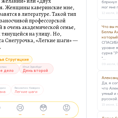
 желаний» или «Двух
блркнул 
ря. Женщины каверинские мне,
мог мне 
авятся в литературе. Такой тип
12 июля, 1
 заносчивой профессорской
й в очень академической семье,
Что вы 
Беллы А
ы тянущейся на улицу. Но,
который
сса Снегурочка, «Легкие шаги» —
СПАСИБО!
.
уровне я
сурка ".
"…
ья Стругацкие
09 июля, 
ссман
Илья Эренбург
ое дело
День второй
Алексан
Да, я со
что Алек
ерин
Вениамин Каверин
ана
Легкие шаги
умный и 
русской
15 июня, 1

😢
😳
😡
—
—
—