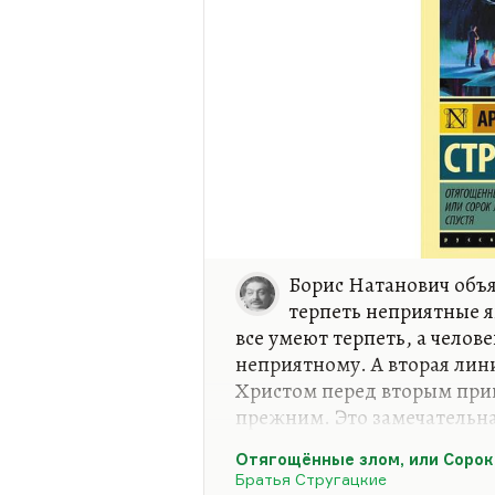
Борис Натанович объя
терпеть неприятные я
все умеют терпеть, а челов
неприятному. А вторая линия
Христом перед вторым при
прежним. Это замечательна
есть Г.А. Носов – новый пе
Отягощённые злом, или Сорок
Христос, как у Мирера (бли
Братья Стругацкие