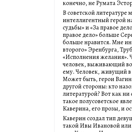
конечно, не Румата Эсто
В советской литературе м
интеллигентный герой на
судьбы» и «За правое дел
правое дело» больше Сер
больше нравится. Мне ин
второго» Эренбурга, Тру
«Исполнения желания». 
человек, выживающий воп
ему. Человек, живущий в
Может быть, герои Вагино
другой стороны: кто назо
литературой? Вот как ни
такое полусоветское явл
Каверина, его прозы, и 
Каверин создал тип дев
такой Ивы Ивановой или 