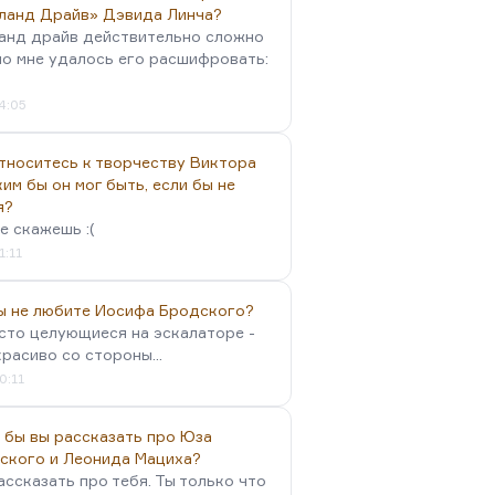
ланд Драйв» Дэвида Линча?
анд драйв действительно сложно
но мне удалось его расшифровать:
4:05
тноситесь к творчеству Виктора
им бы он мог быть, если бы не
я?
е скажешь :(
1:11
вы не любите Иосифа Бродского?
осто целующиеся на эскалаторе -
красиво со стороны...
0:11
 бы вы рассказать про Юза
ского и Леонида Мациха?
ассказать про тебя. Ты только что