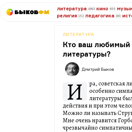
литература
кино
музы
4693
655
Быков
ФМ
религия
педагогика
ист
152
180
ЛИТЕРАТУРА
Кто ваш любимый 
литературы?
Дмитрий Быков
И
ра, советская 
особенно симпа
литературы был
действия и при этом чел
Можно ли называть Струг
Мне очень нравится Горб
чрезвычайно симпатичны 