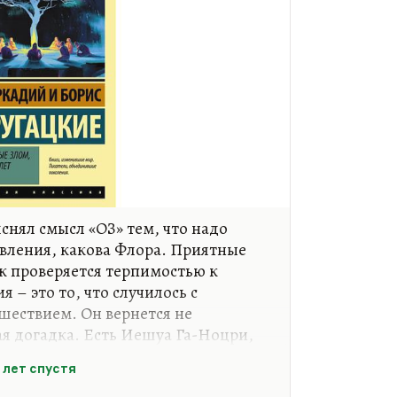
снял смысл «ОЗ» тем, что надо
вления, какова Флора. Приятные
ек проверяется терпимостью к
 – это то, что случилось с
шествием. Он вернется не
я догадка. Есть Иешуа Га-Ноцри,
рсонаж, новый учитель. И опять
 лет спустя
зкого друга Стругацких) в