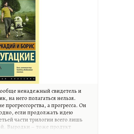
 вообще ненадежный свидетель и
к, на него полагаться нельзя.
не прогрессорства, а прогресса. Он
годно, если продолжать идею
етьей части трилогии всего лишь
ой. Выродки – тоже продукт
одки – это, условно говоря,