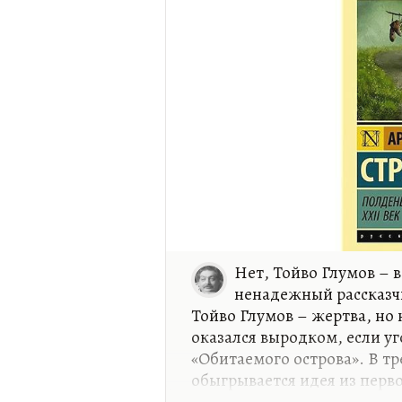
Нет, Тойво Глумов –
ненадежный рассказчи
Тойво Глумов – жертва, но 
оказался выродком, если у
«Обитаемого острова». В тр
обыгрывается идея из перв
естественной эволюции. Выр