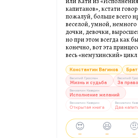
или Кати из «Исполнения
капитанов», кстати гово
пожалуй, больше всего нр
веселой, умной, немного
дочки, девочки, выросше
но при этом всегда как б
конечно, вот эта принце
весь «немухинский» цикл
Константин Вагинов
Брат
Василий Гроссман
Василий Гро
Жизнь и судьба
За прав
Вениамин Каверин
Исполнение желаний
Вениамин Каверин
Вениамин Кав
Открытая книга
Два капит
😍
😆

—
—
—