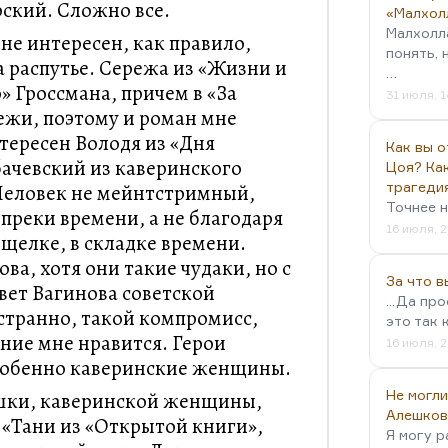
рский. Сложно все.
«Малхол
Малхолл
не интересен, как правило,
понять, 
 распутье. Сережа из «Жизни и
…
о» Гроссмана, причем в «За
31 июля, 1
ежи, поэтому и роман мне
тересен Володя из «Дня
Как вы о
бачевский из каверинского
Цоя? Как
трагеди
Человек не мейнтстримный,
Точнее н
реки времени, а не благодаря
16 июля, 2
 щелке, в складке времени.
ва, хотя они такие чудаки, но с
За что 
вет Вагинова советской
...Да пр
 странно, такой компромисс,
это так 
ение мне нравится. Герои
16 июля, 2
особенно каверинские женщины.
Не могли
ушки, каверинской женщины,
Алешков
«Тани из «Открытой книги»,
Я могу р