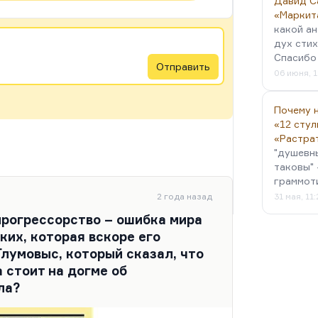
Давид С
«Маркит
какой ан
дух стих
Спасибо 
Отправить
06 июня, 1
Почему н
«12 стул
«Растра
"душевн
таковы" 
граммот
2 года назад
31 мая, 11
прогрессорство – ошибка мира
ких, которая вскоре его
Глумовыс, который сказал, что
 стоит на догме об
ла?