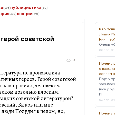
ка
публицистика
103
50
ория
лекции
370
349
Кто меш
Лидия М
герой советской
Книппер
Очень у
06 авг., 01
>1т
Почему в
с кажды
литература не производила
совсем 
тичных героев. Герой советской
Порчу тр
забываеш
, как правило, человеком
(как род
овеком довольно плоским.
И…
ацких советской литературой?
03 авг., 0
овский, Быков или мне
люди Полудня в целом, но,
Почему 