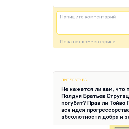
Напишите комментарий
Пока нет комментариев
ЛИТЕРАТУРА
Не кажется ли вам, что 
Полдня Братьев Стругац
погубит? Прав ли Тойво 
вся идея прогрессорства
абсолютности добра и з