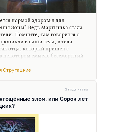
яется нормой здоровья для
ения Зоны? Ведь Мартышка стала
тели. Помните, там говорится о
проникли в наши тела, в тела
рак отца, который пришел с
 в некотором смысле бессмертный
советский культ мертвых и их
 Мартышка, которая скрипит по
я Стругацкие
ашный скрип, который доносится из
.
2 года назад
о: она стала молчать, перестала
ягощённые злом, или Сорок лет
при этом покрыта шерсткой, а глаза
цких?
а всегда была веселая, а папа