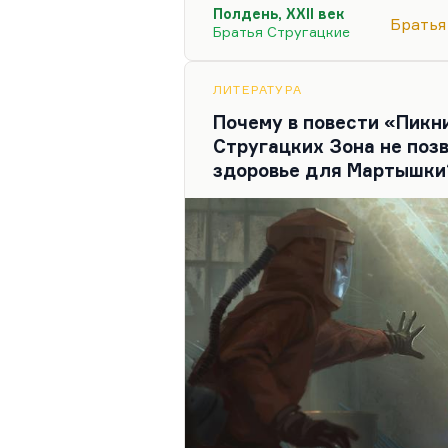
Полдень, XXII век
людены Саракша. А посколь
Братья
Братья Стругацкие
заложник этой трагической 
взаимному непониманию с 
Каммерером. Естественно, 
ЛИТЕРАТУРА
прогрессорство и ненавидит
Почему в повести «Пикн
пылом набрасывается на по
Стругацких Зона не поз
здоровье для Мартышки