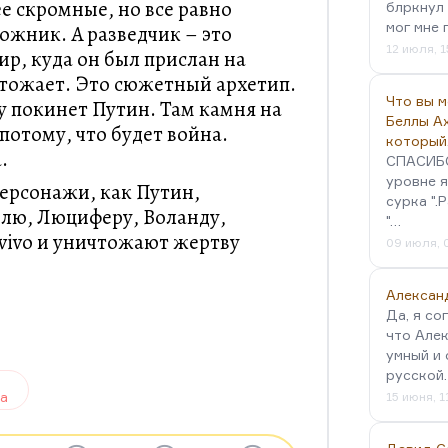
е скромные, но все равно
блркнул 
мог мне 
ожник. А разведчик – это
12 июля, 1
р, куда он был прислан на
ичтожает. Это сюжетный архетип.
Что вы 
у покинет Путин. Там камня на
Беллы А
 потому, что будет война.
который
.
СПАСИБО!
уровне я
персонажи, как Путин,
сурка ".
лю, Люциферу, Воланду,
"…
 vivo и уничтожают жертву
09 июля, 
Алексан
Да, я со
что Алек
умный и 
русской
а
15 июня, 1