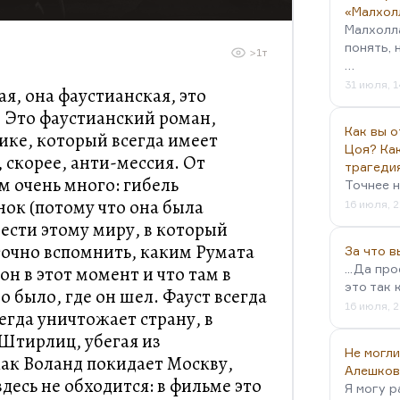
«Малхол
Малхолл
понять, 
>1т
…
31 июля, 1
ая, она фаустианская, это
. Это фаустианский роман,
Как вы о
ике, который всегда имеет
Цоя? Как
 скорее, анти-мессия. От
трагеди
м очень много: гибель
Точнее н
ок (потому что она была
16 июля, 2
мести этому миру, в который
точно вспомнить, каким Румата
За что 
...Да пр
он в этот момент и что там в
это так 
 было, где он шел. Фауст всегда
16 июля, 2
егда уничтожает страну, в
 Штирлиц, убегая из
Не могли
ак Воланд покидает Москву,
Алешков
здесь не обходится: в фильме это
Я могу р