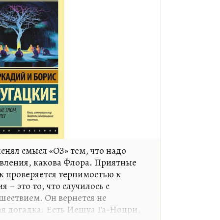
снял смысл «ОЗ» тем, что надо
вления, какова Флора. Приятные
ек проверяется терпимостью к
 – это то, что случилось с
шествием. Он вернется не
я догадка. Есть Иешуа Га-Ноцри,