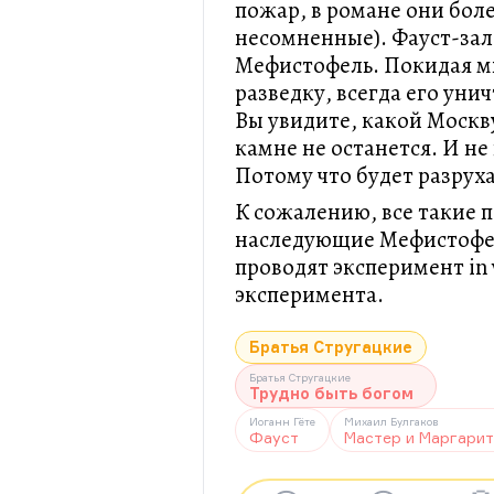
пожар, в романе они боле
несомненные). Фауст-зал
Мефистофель. Покидая ми
разведку, всегда его ун
Вы увидите, какой Москв
камне не останется. И не
Потому что будет разруха
К сожалению, все такие 
наследующие Мефистофе
проводят эксперимент in
эксперимента.
Братья Стругацкие
Братья Стругацкие
Трудно быть богом
Иоганн Гёте
Михаил Булгаков
Фауст
Мастер и Маргарит