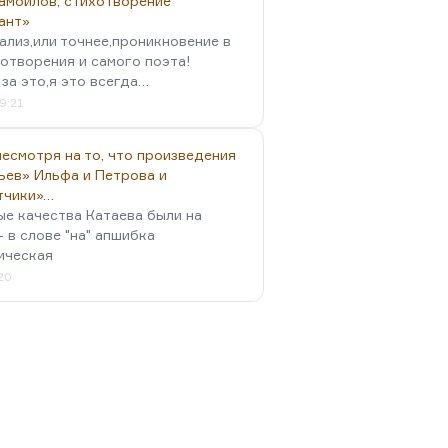
амойлов, стихотворение
ант»
ализ,или точнее,проникновение в
отворения и самого поэта!
за это,я это всегда…
9:21
есмотря на то, что произведения
ьев» Ильфа и Петрова и
тчики»…
ые качества Катаева были на
- в слове "на" апшибка
ическая
:20