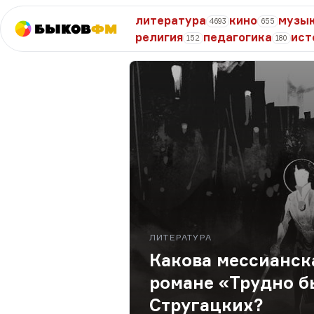
литература
кино
музы
4693
655
Быков
ФМ
религия
педагогика
ист
152
180
ЛИТЕРАТУРА
Какова мессианск
романе «Трудно б
Стругацких?