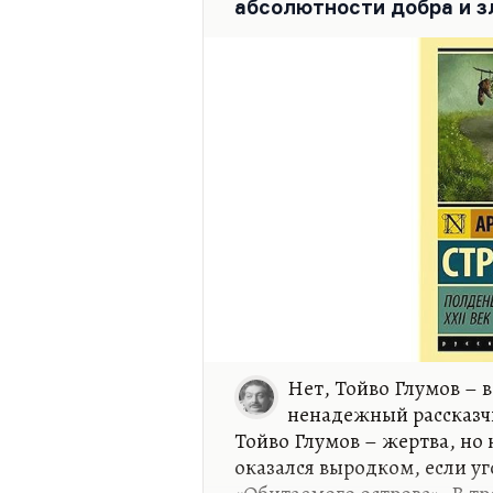
абсолютности добра и з
Нет, Тойво Глумов –
ненадежный рассказчи
Тойво Глумов – жертва, но 
оказался выродком, если у