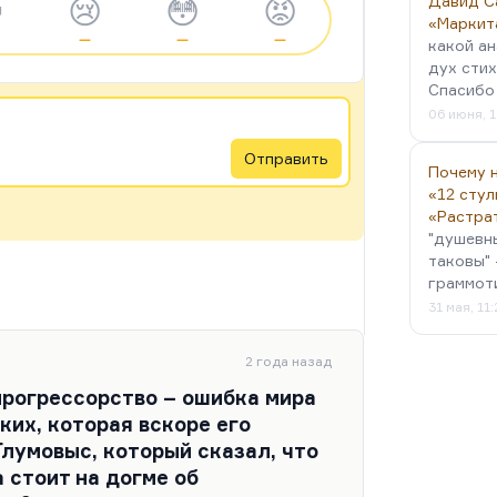

😢
😳
😡
Давид С
«Маркит
—
—
—
какой ан
дух стих
Спасибо 
06 июня, 1
Отправить
Почему н
«12 стул
«Растра
"душевн
таковы" 
граммот
31 мая, 11
2 года назад
прогрессорство – ошибка мира
ких, которая вскоре его
Глумовыс, который сказал, что
 стоит на догме об