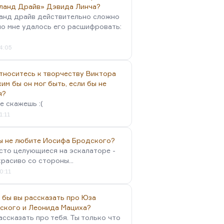
ланд Драйв» Дэвида Линча?
анд драйв действительно сложно
но мне удалось его расшифровать:
4:05
тноситесь к творчеству Виктора
им бы он мог быть, если бы не
я?
е скажешь :(
1:11
вы не любите Иосифа Бродского?
осто целующиеся на эскалаторе -
красиво со стороны...
0:11
 бы вы рассказать про Юза
ского и Леонида Мациха?
ассказать про тебя. Ты только что