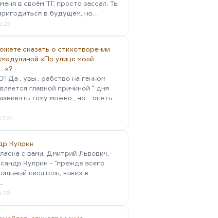
меня в своём ТГ, просто зассал. Ты
пригодиться в будущем, но…
5:25
можете сказать о стихотворении
хмадулиной «По улице моей
…»?
 Да , увы . рабство на генном
вляется главной причиной " дня
Развивпть тему можно , но .. опять
03:01
др Куприн
гласна с вами, Дмитрий Львович,
сандр Куприн - "прежде всего
сильный писатель, каких в
…
1:29