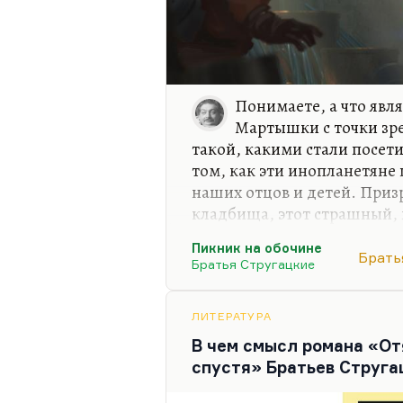
Понимаете, а что явл
Мартышки с точки зр
такой, какими стали посети
том, как эти инопланетяне 
наших отцов и детей. Приз
кладбища, этот страшный,
фантом (конечно, намек на 
Пикник на обочине
бесконечное воскрешение);
Брать
Братья Стругацкие
ночам и издает тот же стр
Зоны от вагонеток с песком
ЛИТЕРАТУРА
Это очень страшно придуман
В чем смысл романа «От
говорить, она всегда была 
спустя» Братьев Струга
были без белка. При этом он
язык…