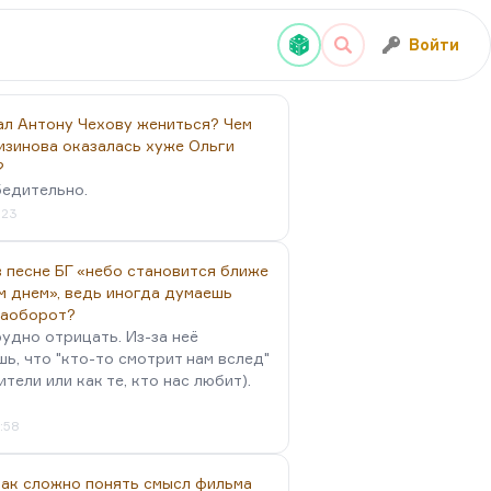
Войти
ал Антону Чехову жениться? Чем
изинова оказалась хуже Ольги
?
бедительно.
:23
 песне БГ «небо становится ближе
м днем», ведь иногда думаешь
наоборот?
удно отрицать. Из-за неё
ь, что "кто-то смотрит нам вслед"
ители или как те, кто нас любит).
4:58
так сложно понять смысл фильма