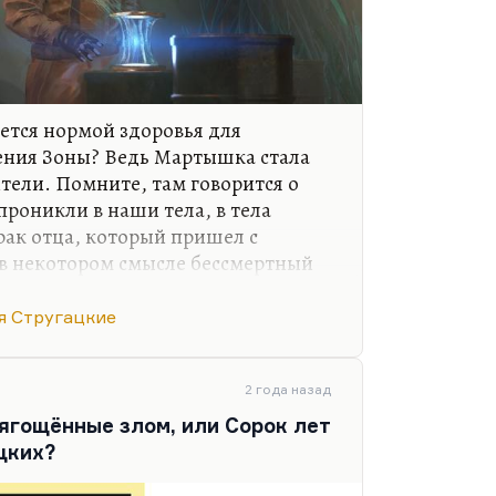
яется нормой здоровья для
ения Зоны? Ведь Мартышка стала
тели. Помните, там говорится о
проникли в наши тела, в тела
рак отца, который пришел с
 в некотором смысле бессмертный
советский культ мертвых и их
 Мартышка, которая скрипит по
я Стругацкие
ашный скрип, который доносится из
.
2 года назад
о: она стала молчать, перестала
ягощённые злом, или Сорок лет
при этом покрыта шерсткой, а глаза
цких?
а всегда была веселая, а папа