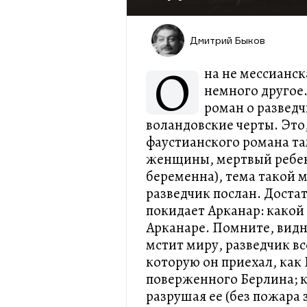
Дмитрий Быков
О
на не мессианск
немного другое
роман о разведч
воландовские черты. Это,
фаустианского романа та
женщины, мертвый ребен
беременна), тема такой 
разведчик послан. Доста
покидает Арканар: какой 
Арканаре. Помните, видно
мстит миру, разведчик вс
которую он приехал, как
поверженного Берлина; к
разрушая ее (без пожара 