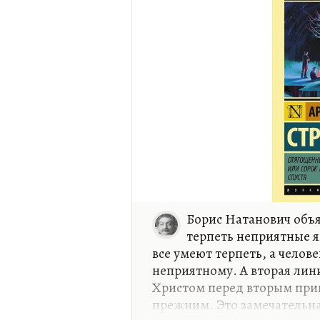
Борис Натанович объя
терпеть неприятные я
все умеют терпеть, а челов
неприятному. А вторая линия
Христом перед вторым при
прежним. Это замечательна