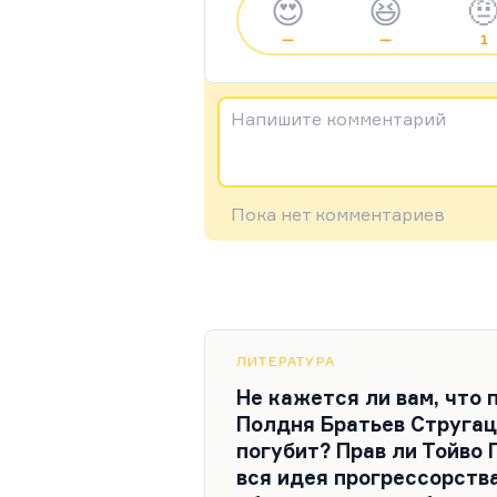
😍
😆

—
—
1
Напишите комментарий
Пока нет комментариев
ЛИТЕРАТУРА
Не кажется ли вам, что 
Полдня Братьев Стругац
погубит? Прав ли Тойво 
вся идея прогрессорства