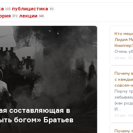
ка
публицистика
103
50
ория
лекции
370
349
Кто меш
Лидия М
Книппер
Очень у
06 авг., 01
Почему в
с кажды
совсем 
Порчу тр
забываеш
(как род
ая составляющая в
И…
03 авг., 0
ыть богом» Братьев
Почему 