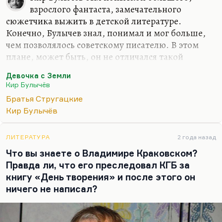
взрослого фантаста, замечательного
сюжетчика выжить в детской литературе.
Конечно, Булычев знал, понимал и мог больше,
чем позволялось советскому писателю. В этом
плане, может быть, он не отличался такой
интеллектуальной мощью, как Стругацкие, но он
Девочка с Земли
обладал, безусловно, великолепным сюжетным
Кир Булычёв
мастерством. И потом, знаете, Булычев был
Братья Стругацкие
абсолютно человечен. Вот если Стругацкие, как и
Кир Булычёв
всякие модернисты, были абсолютно
несентиментальны, то Булычев, мне кажется, был
человеком большой сентиментальности,
ЛИТЕРАТУРА
2 года назад
чуткости, пронзительной печали о человеческой
Что вы знаете о Владимире Краковском?
участи.
Правда ли, что его преследовал КГБ за
книгу «День творения» и после этого он
Интересная, кстати, это тема. У Стругацкий
ничего не написал?
интеллектуальная мощь такова, ужасы,…