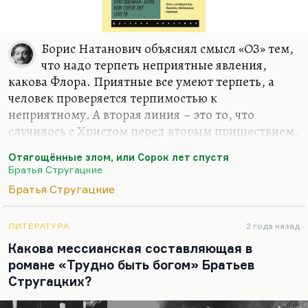
Борис Натанович объяснял смысл «ОЗ» тем,
что надо терпеть неприятные явления,
какова Флора. Приятные все умеют терпеть, а
человек проверяется терпимостью к
неприятному. А вторая линия – это то, что
случилось с Христом перед вторым пришествием.
Он вернется не прежним. Это замечательная
Отягощённые злом, или Сорок лет спустя
догадка. Есть Иешуа Га-Ноцри, есть Г.А. Носов –
Братья Стругацкие
новый персонаж, новый учитель. И опять
Братья Стругацкие
Христос, как у Мирера (близкого друга
Стругацких) в «Евангелии Булгакова», разложен
на две ипостаси: добрая – Г.А. Носов, силовая –
ЛИТЕРАТУРА
2 года назад
демиург. Это такая попытка построения
Какова мессианская составляющая в
двойного, двоящегося образа бога. Вещь все
романе «Трудно быть богом» Братьев
равно написанная как реакция на большой лом
Стругацких?
времен, во многих отношениях переходная. Я