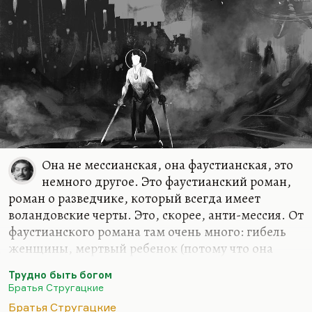
думаю, мы ее только будем…
Она не мессианская, она фаустианская, это
немного другое. Это фаустианский роман,
роман о разведчике, который всегда имеет
воландовские черты. Это, скорее, анти-мессия. От
фаустианского романа там очень много: гибель
женщины, мертвый ребенок (потому что она
была беременна), тема такой мести этому миру, в
Трудно быть богом
который разведчик послан. Достаточно
Братья Стругацкие
вспомнить, каким Румата покидает Арканар:
Братья Стругацкие