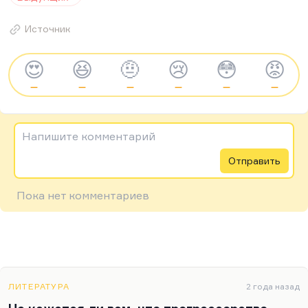
Источник
😍
😆
🤨
😢
😳
😡
—
—
—
—
—
—
Напишите комментарий
Отправить
Пока нет комментариев
ЛИТЕРАТУРА
2 года назад