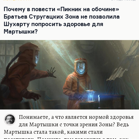
Брэдбери «Modern World».
Почему в повести «Пикник на обочине»
Есть замечательная книга…
Братьев Стругацких Зона не позволила
Шухарту попросить здоровье для
Мартышки?
Понимаете, а что является нормой здоровья
для Мартышки с точки зрения Зоны? Ведь
Мартышка стала такой, какими стали