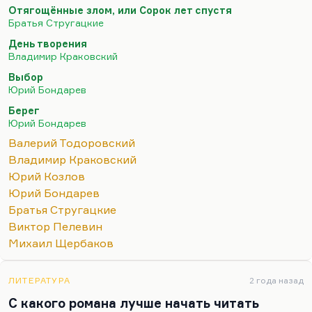
улыбка». Было несколько повестей для научной
Отягощённые злом, или Сорок лет спустя
молодежи. Потом он написал «День творения» –
Братья Стругацкие
роман, который не столько за крамолу, сколько за
День творения
формальную изощренность получил звездюлей в
Владимир Краковский
советской прессе. Но очень быстро настала
Выбор
Перестройка. Краковский во Владимире жил,…
Юрий Бондарев
Берег
Юрий Бондарев
Валерий Тодоровский
Владимир Краковский
Юрий Козлов
Юрий Бондарев
Братья Стругацкие
Виктор Пелевин
Михаил Щербаков
ЛИТЕРАТУРА
2 года назад
С какого романа лучше начать читать