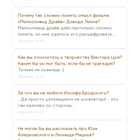
Почему так сложно понять смысл фильма
«Малхолланд Драйв» Дэвида Линча?
Малхолланд драйв действительно сложно
понять, но мне удалось его расшифровать:…
31 июля, 14:05
Как вы относитесь к творчеству Виктора Цоя?
Каким бы он мог быть, если бы не трагедия?
Точнее не скажешь :(
16 июля, 21:11
За что вы не любите Иосифа Бродского?
...Да просто целующиеся на эскалаторе - это
так красиво со стороны...
16 июля, 20:11
Не могли бы вы рассказать про Юза
Алешковского и Леонида Мациха?