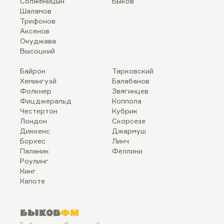
Солженицын
Быков
Шаламов
Трифонов
Аксенов
Окуджава
Высоцкий
Байрон
Тарковский
Хемингуэй
Балабанов
Фолкнер
Звягинцев
Фицджеральд
Коппола
Честертон
Кубрик
Лондон
Скорсезе
Диккенс
Джармуш
Борхес
Линч
Паланик
Феллини
Роулинг
Кинг
Капоте
Быков
ФМ