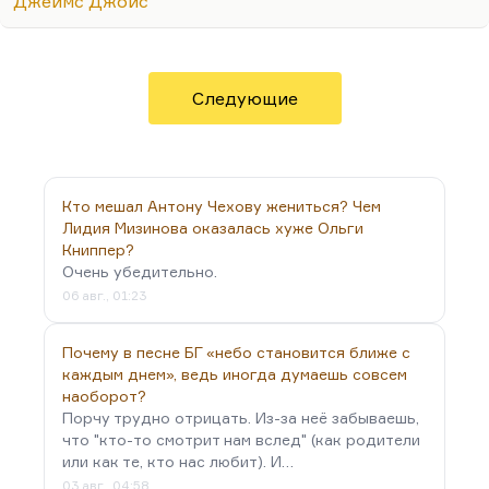
Джеймс Джойс
по Финнегану», но этого не будет никогда,
уверяю вас.
В любом случае, Нобелевская премия дается даже
не за освоение новых литературных территорий:
Следующие
все-таки Джойс сумел так зарисовать свой
Дублин, что по «Улиссу» его можно…
Кто мешал Антону Чехову жениться? Чем
Лидия Мизинова оказалась хуже Ольги
Книппер?
Очень убедительно.
06 авг., 01:23
Почему в песне БГ «небо становится ближе с
каждым днем», ведь иногда думаешь совсем
наоборот?
Порчу трудно отрицать. Из-за неё забываешь,
что "кто-то смотрит нам вслед" (как родители
или как те, кто нас любит). И…
03 авг., 04:58