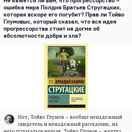
Не кажется ли вам, что прогрессорство –
ошибка мира Полдня Братьев Стругацких,
которая вскоре его погубит? Прав ли Тойво
Глумовыс, который сказал, что вся идея
прогрессорства стоит на догме об
абсолютности добра и зла?
Нет, Тойво Глумов – вообще ненадежный
свидетель и ненадежный рассказчик, на
него полагаться нельзя. Тойво Глумов – жертва,