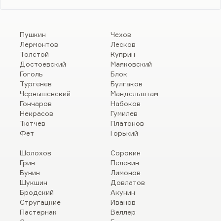
Пушкин
Чехов
Лермонтов
Лесков
Толстой
Куприн
Достоевский
Маяковский
Гоголь
Блок
Тургенев
Булгаков
Чернышевский
Мандельштам
Гончаров
Набоков
Некрасов
Гумилев
Тютчев
Платонов
Фет
Горький
Шолохов
Сорокин
Грин
Пелевин
Бунин
Лимонов
Шукшин
Довлатов
Бродский
Акунин
Стругацкие
Иванов
Пастернак
Веллер