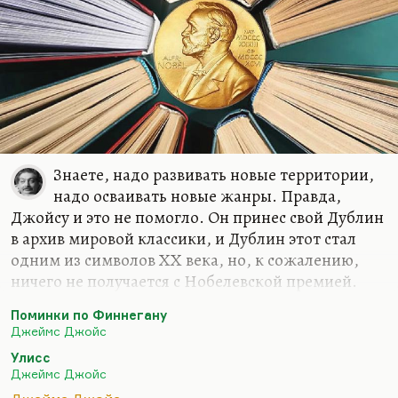
Знаете, надо развивать новые территории,
надо осваивать новые жанры. Правда,
Джойсу и это не помогло. Он принес свой Дублин
в архив мировой классики, и Дублин этот стал
одним из символов ХХ века, но, к сожалению,
ничего не получается с Нобелевской премией.
Видимо, они откладывали все на потом; может,
Поминки по Финнегану
думали дать ее Джойсу на его семьдесят, а он
Джеймс Джойс
возьми да не доживи даже до шестидесяти.
Улисс
Может быть, они думали каким-то образом
Джеймс Джойс
Джойса поощрить, когда все прочтут «Поминки