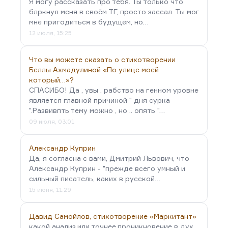
Я могу рассказать про тебя. Ты только что
блркнул меня в своём ТГ, просто зассал. Ты мог
мне пригодиться в будущем, но…
12 июля, 15:25
Что вы можете сказать о стихотворении
Беллы Ахмадулиной «По улице моей
который…»?
СПАСИБО! Да , увы . рабство на генном уровне
является главной причиной " дня сурка
".Развивпть тему можно , но .. опять "…
09 июля, 03:01
Александр Куприн
Да, я согласна с вами, Дмитрий Львович, что
Александр Куприн - "прежде всего умный и
сильный писатель, каких в русской…
15 июня, 11:29
Давид Самойлов, стихотворение «Маркитант»
какой анализ,или точнее,проникновение в дух