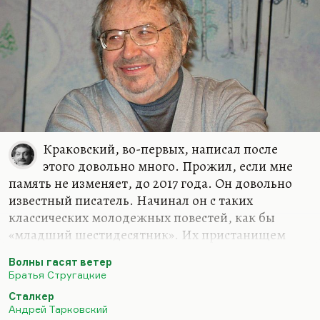
Краковский, во-первых, написал после
этого довольно много. Прожил, если мне
память не изменяет, до 2017 года. Он довольно
известный писатель. Начинал он с таких
классических молодежных повестей, как бы
«младший шестидесятник». Их пристанищем
стала «Юность», которая посильно продолжала
Волны гасят ветер
аксеновские традиции, но уже без Аксенова. У
Братья Стругацкие
Краковского была экранизированная,
Сталкер
молодежная, очень стебная повесть «Какая у вас
Андрей Тарковский