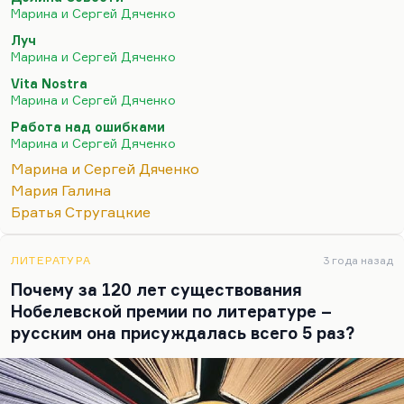
физиологическую зависимость, иногда –
Марина и Сергей Дяченко
психологическую. Это такие формы абьюза. Они
Луч
интенсивно, талантливо, тонко плетут эту сеть,
Марина и Сергей Дяченко
иногда совершенно бессознательно. И вот вы уже
Vita Nostra
оплетены, вы уже не можете сделать и шага. Это
Марина и Сергей Дяченко
не любовь, это зависимость или созависимость.
Работа над ошибками
Вот у Марины с Сережей (Сережа был
Марина и Сергей Дяченко
профессиональный психолог) замечательно
Марина и Сергей Дяченко
проведено это различие. А так-то, в принципе, у
Мария Галина
Дяченко…
Братья Стругацкие
ЛИТЕРАТУРА
3 года назад
Почему за 120 лет существования
Нобелевской премии по литературе –
русским она присуждалась всего 5 раз?