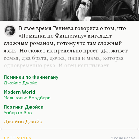
В свое время Гениева говорила о том, что
«Поминки по Финнегану» выглядят
сложным романом, потому что там сложный
язык. Но сюжет их предельно прост. Да, живет
семья, два брата, дочка, папа и мама, которая
одновременно река. И отец испытывает
инцестуозные фантазии, братья конкурируют за
Поминки по Финнегану
внимание женщин, дочка – олицетворение
Джеймс Джойс
души, девственной, неопытной и безумной при
Modern World
этом. Как считал Кубатиев, этот роман – попытка
Малькольм Брэдбери
Джойса написать роман для своей сумасшедшей
Поэтики Джойса
дочери, шизофренической, на таком же
Умберто Эко
сумасшедшем безумном языке, на котором она
Джеймс Джойс
думала. Не знаю. В любом случае, лучший анализ
этого романа содержится в книжке Малькольма
ЛИТЕРАТУРА
2 года назад